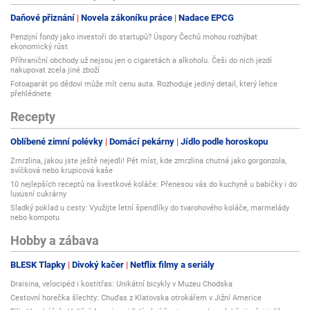
1. Nejdříve důkladně očistěte postižené místo vodou nebo nejlépe
Daňové přiznání
Novela zákoníku práce
Nadace EPCG
roztokem ActiMaris Sensitiv - navlhčete např. vatový tampón nebo
gázu roztokem a očistěte postiženou oblast.
Penzijní fondy jako investoři do startupů? Úspory Čechů mohou rozhýbat
ekonomický růst
2. Následně naneste ActiMaris Gel ve vrstvě cca 1 - 2 mm na postižené
Příhraniční obchody už nejsou jen o cigaretách a alkoholu. Češi do nich jezdí
místo.
nakupovat zcela jiné zboží
Fotoaparát po dědovi může mít cenu auta. Rozhoduje jediný detail, který lehce
přehlédnete
Přečtěte si více o inovativní a účinné léčbě hemoroidů.
Recepty
Oblíbené zimní polévky
Domácí pekárny
Jídlo podle horoskopu
ActiMaris Gel na hojení - příklady aplikace:
Zmrzlina, jakou jste ještě nejedli! Pět míst, kde zmrzlina chutná jako gorgonzola,
svíčková nebo krupicová kaše
[learn_more caption="Proč z přípravků ActiMaris lze cítit ‚bazénový závan‘
10 nejlepších receptů na švestkové koláče: Přenesou vás do kuchyně u babičky i do
?"]
luxusní cukrárny
Při aplikaci přípravků ActiMaris můžete krátce ucítit „bazénový“ chlorový
Sladký poklad u cesty: Využijte letní špendlíky do tvarohového koláče, marmelády
závan.
nebo kompotu
Hobby a zábava
Tento závan je přirozenou součástí vysoké aktivity přípravků ActiMaris a
vzniká při reakci obsaženého chlornanu sodného, vyrobeného elektrolýzou
BLESK Tlapky
Divoký kačer
Netflix filmy a seriály
pouze z přírodních složek vody a mořské soli. Chlornan sodný se při
kontaktu s kůží, sliznicí nebo spodinou rány ihned rozkládá na mořskou
Draisina, velocipéd i kostitřas: Unikátní bicykly v Muzeu Chodska
sůl a aktivní singletový kyslík (1O2).
Cestovní horečka šlechty: Chuďas z Klatovska otrokářem v Jižní Americe