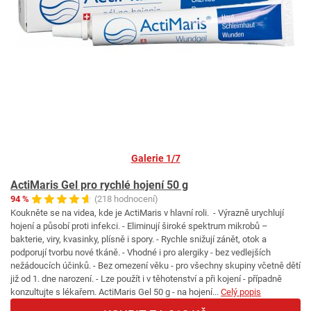
Galerie 1/7
ActiMaris Gel pro rychlé hojení 50 g
94 %
(218 hodnocení)
Koukněte se na videa, kde je ActiMaris v hlavní roli. - Výrazně urychlují
hojení a působí proti infekci. - Eliminují široké spektrum mikrobů –
bakterie, viry, kvasinky, plísně i spory. - Rychle snižují zánět, otok a
podporují tvorbu nové tkáně. - Vhodné i pro alergiky - bez vedlejších
nežádoucích účinků. - Bez omezení věku - pro všechny skupiny včetně dětí
již od 1. dne narození. - Lze použít i v těhotenství a při kojení - případně
konzultujte s lékařem. ActiMaris Gel 50 g - na hojení...
Celý popis