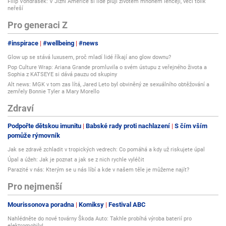
Filip Vondrášek: V Jižní Americe si lidé plují životem mnohem lehčeji, věci tolik
V okamžiku této žádoucí reakce můžete krátce ucítit závan po chlóru. Jde
neřeší
však výhradně o přírodní chlór vázaný v mořské soli (NaCl). Žádný přidaný
Pro generaci Z
chlór v přípravcích ActiMaris není, jde o 100% přírodní produkt. Závan je
aktivní součástí ActiMaris a díky němu poznáte, že ActiMaris při aplikaci
#inspirace
#wellbeing
#news
na ránu či zánět aktivně působí na urychlení hojení.
Glow up se stává luxusem, proč mladí lidé říkají ano glow downu?
Výše uvedená reakce je unikátní silou přípravků ActiMaris. Uvolní se při ní
Pop Culture Wrap: Ariana Grande promluvila o svém ústupu z veřejného života a
energie, kterou mohou lidské buňky dál využít ke své obnově, a tím
Sophia z KATSEYE si dává pauzu od skupiny
dochází k výraznému urychlení hojení. Reakcí uvolněný aktivní singletový
Alt news: MGK v tom zas lítá, Jared Leto byl obviněný ze sexuálního obtěžování a
zemřely Bonnie Tyler a Mary Morello
kyslík navíc rychle redukuje bakterie, viry, kvasinky, plísně i spory a
okysličuje tkáň.
Zdraví
ActiMaris neobsahuje žádné konzervanty, stabilizátory, alkohol, kortikoidy,
Podpořte dětskou imunitu
Babské rady proti nachlazení
S čím vším
parfemaci, ani žádné další přísady, které by mohly dráždit pokožku či
pomůže rýmovník
sliznici nebo vyvolávat např. alergické reakce.
Jak se zdravě zchladit v tropických vedrech: Co pomáhá a kdy už riskujete úpal
Úpal a úžeh: Jak je poznat a jak se z nich rychle vyléčit
ActiMaris můžete používat bez rizika nežádoucích či alergických reakcí.
Parazité v nás: Kterým se u nás líbí a kde v našem těle je můžeme najít?
Je určen pro dospělé i děti, kojence a novorozence od prvního dne
narození, těhotné a kojící.
Pro nejmenší
[/learn_more]
Mourissonova poradna
Komiksy
Festival ABC
Časté otázky a odpovědi
Nahlédněte do nové továrny Škoda Auto: Takhle probíhá výroba baterií pro
elektromobily!