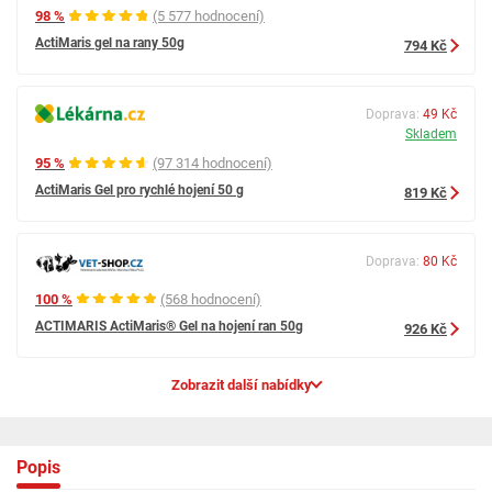
98 %
(5 577 hodnocení)
ActiMaris gel na rany 50g
794 Kč
Doprava:
49 Kč
Skladem
95 %
(97 314 hodnocení)
ActiMaris Gel pro rychlé hojení 50 g
819 Kč
Doprava:
80 Kč
100 %
(568 hodnocení)
ACTIMARIS ActiMaris® Gel na hojení ran 50g
926 Kč
Zobrazit další nabídky
Popis