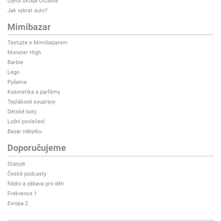
Ojetá Škoda Octavia
Jak vybrat auto?
Mimibazar
Testujte s Mimibazarem
Monster High
Barbie
Lego
Pyžama
Kosmetika a parfémy
Teplákové soupravy
Dětské boty
Ložní povlečení
Bazar nábytku
Doporučujeme
Starjob
České podcasty
Rádio a zábava pro děti
Frekvence 1
Evropa 2