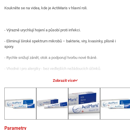
Koukněte se na videa, kde je ActiMaris v hlavní roli.
- Výrazně urychlují hojení a působí proti infekci.
- Eliminují široké spektrum mikrobů – bakterie, viry, kvasinky, plísně i
spory.
- Rychle snižují zánět, otok a podporují tvorbu nové tkáně.
- Vhodné i pro alergiky - bez vedlejších nežádoucích účinků.
- Bez omezení věku - pro všechny skupiny včetně dětí již od 1. dne
Zobrazit více
narození.
- Lze použít i v těhotenství a při kojení - případně konzultujte s lékařem.
ActiMaris Gel 50 g - na hojení ran a zánětů
Výrazně urychluje hojení ran a zánětů kůže i sliznice. Snižuje zánět, otok,
snižuje množství mikrobů v ráně a podporuje tvorbu nové tkáně. ActiMaris
Parametry
Gel je určen k použití i na citlivou či podrážděnou kůži a sliznice dutiny