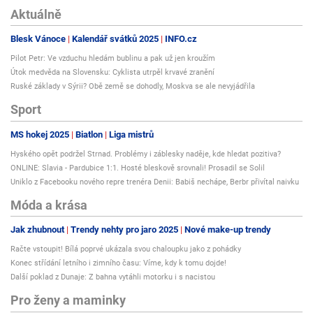
Celý postup opakujte podle potřeby až do vymizení obtíží. Změna by měla
Aktuálně
být patrná již po několika aplikacích. Přečtěte si více o příčinách, postupu
ošetření a účinném hojení akné.
Blesk Vánoce
Kalendář svátků 2025
INFO.cz
Pilot Petr: Ve vzduchu hledám bublinu a pak už jen kroužím
Útok medvěda na Slovensku: Cyklista utrpěl krvavé zranění
při hojení AFT:
Ruské základy v Sýrii? Obě země se dohodly, Moskva se ale nevyjádřila
Aplikujte alespoň 3x denně přímo z aplikátoru tuby nebo pomocí štětičky.
Sport
Ideálně po jídle.
MS hokej 2025
Biatlon
Liga mistrů
1. ActiMaris Gel naneste ve vrstvě 2 - 3 mm přímo na afty a nechte
působit. Gel se bude postupně vstřebávat, cca 5 - 10 minut.
Hyského opět podržel Strnad. Problémy i záblesky naděje, kde hledat pozitiva?
ONLINE: Slavia - Pardubice 1:1. Hosté bleskově srovnali! Prosadil se Solil
2. Aplikaci opakujte podle potřeby až do zmírnění či vymizení obtíží.
Uniklo z Facebooku nového repre trenéra Denii: Babiš nechápe, Berbr přivítal naivku
Změna by měla být patrná již po několika prvních aplikacích.
Móda a krása
Pokud je v ústech hned několik aft najednou, doporučujeme ošetřit ústa
Jak zhubnout
Trendy nehty pro jaro 2025
Nové make-up trendy
nejdříve roztokem ActiMaris Sensitiv nebo Forte. Přiměřeným množstvím
roztoku ActiMaris ústa vypláchněte, v ústech nechte působit alespoň 30.
Račte vstoupit! Bílá poprvé ukázala svou chaloupku jako z pohádky
Roztok ActiMaris neřeďte. Poté na jednotlivé afty naneste ActiMaris Gel
Konec střídání letního i zimního času: Víme, kdy k tomu dojde!
dle návodu výš. Přečtěte si o účinném hojení aft více.
Další poklad z Dunaje: Z bahna vytáhli motorku i s nacistou
Pro ženy a maminky
při hojení OPARŮ: