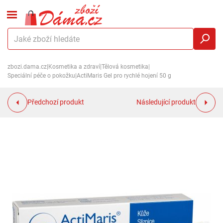
zbozi.dama.cz
|
Kosmetika a zdraví
|
Tělová kosmetika
|
Speciální péče o pokožku
|
ActiMaris Gel pro rychlé hojení 50 g
Předchozí produkt
Následující produkt