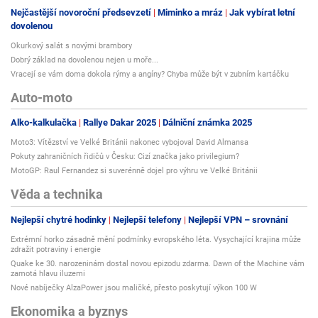
Nejčastější novoroční předsevzetí
Miminko a mráz
Jak vybírat letní
dovolenou
1. ActiMaris Gel na hojení naneste přímo na opar ve vrstvě 1 - 2 mm
pomocí vatové štětičky, špachtle nebo jednorázové rukavice a nechte
Okurkový salát s novými brambory
působit.
Dobrý základ na dovolenou nejen u moře...
Vracejí se vám doma dokola rýmy a angíny? Chyba může být v zubním kartáčku
2. Gel naneste nejlépe ihned, jakmile se opar začne rozvíjet. Aplikujte ze
začátku co nejčastěji, aby se zastavil proces rozvoje oparu, třeba i 3x
Auto-moto
během prvních 30 minut. Potom alespoň 3x denně.
Alko-kalkulačka
Rallye Dakar 2025
Dálniční známka 2025
Gel vysychá zhruba 15 minut. Na rtu/kůži může poté zůstat malé množství
Moto3: Vítězství ve Velké Británii nakonec vybojoval David Almansa
mořské soli, která není na závadu, naopak. Sůl můžete lehce setřít
Pokuty zahraničních řidičů v Česku: Cizí značka jako privilegium?
navlhčeným tampónem. Aplikaci opakujte podle potřeby až do zmírnění,
MotoGP: Raul Fernandez si suverénně dojel pro výhru ve Velké Británii
vymizení obtíží. Změna by měla být patrná již po několika prvních
aplikacích.
Věda a technika
Přečtěte si více o účinném hojení oparů zde.
Nejlepší chytré hodinky
Nejlepší telefony
Nejlepší VPN – srovnání
Extrémní horko zásadně mění podmínky evropského léta. Vysychající krajina může
zdražit potraviny i energie
při hojení HEMOROIDŮ:
Quake ke 30. narozeninám dostal novou epizodu zdarma. Dawn of the Machine vám
zamotá hlavu iluzemi
Doporučujeme aplikovat alespoň 2x denně - ráno a večer nebo po každém
Nové nabíječky AlzaPower jsou maličké, přesto poskytují výkon 100 W
vyprázdnění, dokud nedojde ke zlepšení.
Ekonomika a byznys