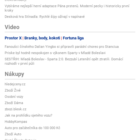
Vybíráme nejlepší herní adaptace Pána prstenů. Moderní pecky i historicky první
kroky
- Jak ActiMaris funguje
Desková hra Stínadla: Rychlé šípy ožívají v napínavé
- Dokumenty ke stažení - příbalový leták, brožury, ...
Video
Zdravotnický prostředek, CE 1250. Čtěte pečlivě příbalovou informaci. *A
Prostor X
Branky, body, kokoti
Fortuna liga
clinical evaluation of the efficancy and safety of singlet oxygen in cleaning
Fanoušci čínského Dalian Yingbo si připravili parádní choreo pro Stanciua
and disinfecting stagnating wounds. Journal of Wound Care, 2011–2013
Priske byl hodně nespokojen s výkonem Sparty v Mladé Boleslavi
CE 1250.
SESTŘIH: Mladá Boleslav - Sparta 2:0. Bezzubí Letenští opět ztratili. Domácí
rozhodli v první půli
Nákupy
hledejceny.cz
Zboží Živě
Osobní vozy
Zboží Dáma
zbozi.blesk.cz
Jak na prohlídku ojetého vozu?
HobbyKompas
Auto pro začátečníka do 100 000 Kč
Zboží Auto