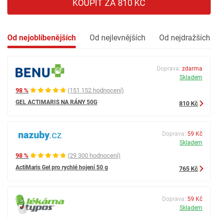
KOUPIT ZA 810 KČ
Od nejoblíbenějších
Od nejlevnějších
Od nejdražších
Doprava:
zdarma
Skladem
98 %
(151 152 hodnocení)
GEL ACTIMARIS NA RÁNY 50G
810 Kč
Doprava:
59 Kč
Skladem
98 %
(29 300 hodnocení)
ActiMaris Gel pro rychlé hojení 50 g
765 Kč
Doprava:
59 Kč
Skladem