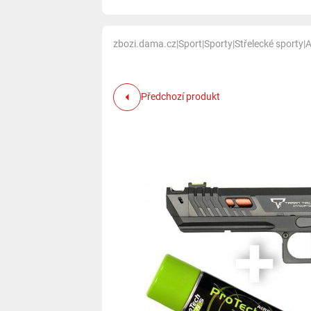
zbozi.dama.cz
|
Sport
|
Sporty
|
Střelecké sporty
|
A
Předchozí produkt