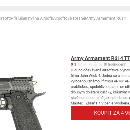
irsoft
|
Příslušenství na Airsoft
|
Airsoftové zbraně
|
Army Armament R614 TT
Army Armament R614 TTI
0 %
(0 hodnocení)
Dlouho očekávaná airsoftová plynov
filmu John Wick 4. Jedná se o licen
vyrobenou známou firmou ARMY ARMA
praktickou, spolehlivou pistoli se 
dlouhým doletem kuličky, krásným v
skvělou cenu stejně jako předchoz
Master. Zbraň Pit Viper je vyrobena.
KOUPIT ZA 4 9