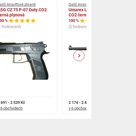
alší Airsoftové zbraně
Další Airsoftové zbraně
SG CZ 75 P-07 Duty CO2
Umarex Legends P08 AG
erná plynová
CO2 černá plynová
00 %
100 %
1 hodnocení)
(2 hodnocení)
Next
 691 - 2 539 Kč
2 174 - 2 490 Kč
 6 obchodech
v 6 obchodech