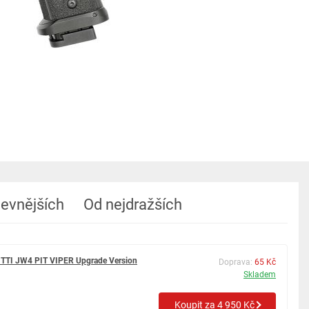
levnějších
Od nejdražších
TTI JW4 PIT VIPER Upgrade Version
Doprava:
65 Kč
Skladem
Koupit za 4 950 Kč