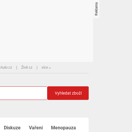
Auto.cz
Živě.cz
více
Vyhledat zboží
Diskuze
Vaření
Menopauza