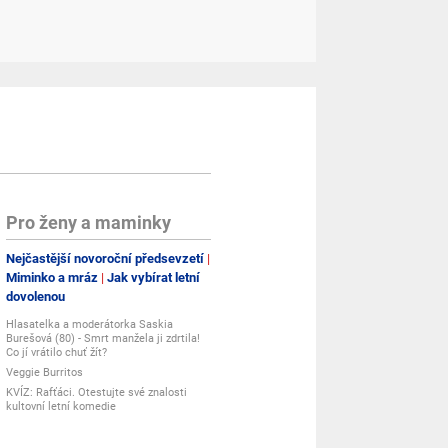
Pro ženy a maminky
Nejčastější novoroční předsevzetí
Miminko a mráz
Jak vybírat letní
dovolenou
Hlasatelka a moderátorka Saskia
Burešová (80) - Smrt manžela ji zdrtila!
Co jí vrátilo chuť žít?
Veggie Burritos
KVÍZ: Rafťáci. Otestujte své znalosti
kultovní letní komedie