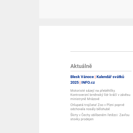
Aktuálně
Blesk Vánoce
Kalendář svátků
2025
INFO.cz
Motoristé sázejí na přeběhlíky.
Kontroverzní brněnský lídr kráčí v závěsu
ministryně Mrázové
Chlupatá trojčata! Zoo v Plzni poprvé
odchovala nosály bělohubé
Škrty v Čechy oblíbeném řetězci: Zavřou
stovky prodejen