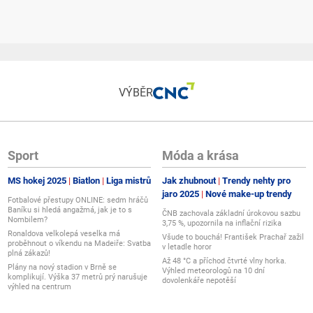
VÝBĚR
Sport
Móda a krása
MS hokej 2025
Biatlon
Liga mistrů
Jak zhubnout
Trendy nehty pro
jaro 2025
Nové make-up trendy
Fotbalové přestupy ONLINE: sedm hráčů
Baníku si hledá angažmá, jak je to s
ČNB zachovala základní úrokovou sazbu
Nombilem?
3,75 %, upozornila na inflační rizika
Ronaldova velkolepá veselka má
Všude to bouchá! František Prachař zažil
proběhnout o víkendu na Madeiře: Svatba
v letadle horor
plná zákazů!
Až 48 °C a příchod čtvrté vlny horka.
Plány na nový stadion v Brně se
Výhled meteorologů na 10 dní
komplikují. Výška 37 metrů prý narušuje
dovolenkáře nepotěší
výhled na centrum