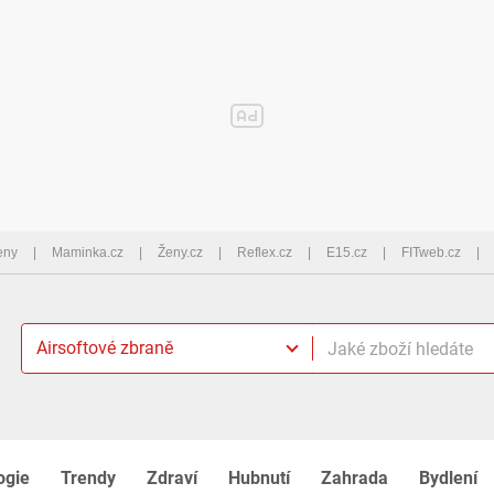
eny
Maminka.cz
Ženy.cz
Reflex.cz
E15.cz
FITweb.cz
Airsoftové zbraně
ogie
Trendy
Zdraví
Hubnutí
Zahrada
Bydlení