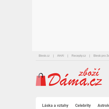
Blesk.cz
AHA!
Recepty.cz
Blesk pro ž
Láska a vztahy
Celebrity
Astrol