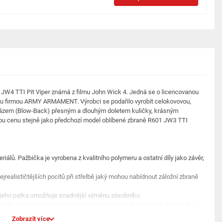
 JW4 TTI Pit Viper známá z filmu John Wick 4. Jedná se o licencovanou
ou firmou ARMY ARMAMENT. Výrobci se podařilo vyrobit celokovovou,
m rázem (Blow-Back) přesným a dlouhým doletem kuličky, krásným
lou cenu stejně jako předchozí model oblíbené zbraně R601 JW3 TTI
riálů. Pažbička je vyrobena z kvalitního polymeru a ostatní díly jako závěr,
jrealističtějších pocitů při střelbě jaký mohou nabídnout záložní zbraně
jeho patka umožňuje snadnější výměnu zásobníku.
 jeho vytažení měnit uchopení zbraně a to ani při uzamčení zbraně díky
Zobrazit více