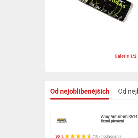
Galerie 1/2
Od nejoblíbenějších
Od nej
Army Armament R614 
černá plynová
95 %
(107 hodnocení)