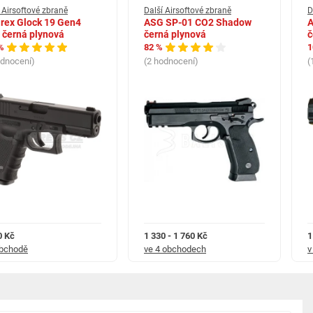
 Airsoftové zbraně
Další Airsoftové zbraně
D
rex Glock 19 Gen4
ASG SP-01 CO2 Shadow
A
 černá plynová
černá plynová
č
%
82 %
1
odnocení)
(2 hodnocení)
(
0 Kč
1 330 - 1 760 Kč
1
obchodě
ve 4 obchodech
v