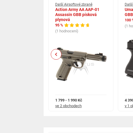
rsoftové zbraně
Další Airsoftové zbraně
Další
 P-10C černá CO2
Action Army AA AAP-01
Uma
Assassin GBB písková
GBB
plynová
100 
cení)
95 %
(1 h
(1 hodnocení)
Previous
3 365 Kč
1 799 - 1 990 Kč
4 39
chodech
ve 2 obchodech
v 1 