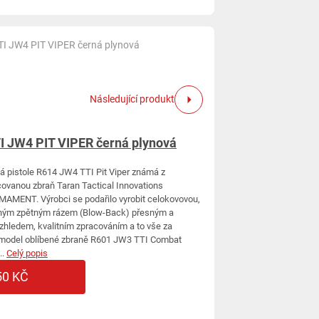
I JW4 PIT VIPER černá plynová
Následující produkt
 JW4 PIT VIPER černá plynová
á pistole R614 JW4 TTI Pit Viper známá z
covanou zbraň Taran Tactical Innovations
MENT. Výrobci se podařilo vyrobit celokovovou,
silným zpětným rázem (Blow-Back) přesným a
zhledem, kvalitním zpracováním a to vše za
í model oblíbené zbraně R601 JW3 TTI Combat
..
Celý popis
50 KČ