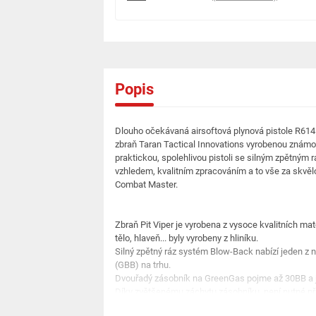
Popis
Dlouho očekávaná airsoftová plynová pistole R614
zbraň Taran Tactical Innovations vyrobenou znám
praktickou, spolehlivou pistoli se silným zpětný
vzhledem, kvalitním zpracováním a to vše za skvě
Combat Master.
Zbraň Pit Viper je vyrobena z vysoce kvalitních mate
tělo, hlaveň... byly vyrobeny z hliníku.
Silný zpětný ráz systém Blow-Back nabízí jeden z ne
(GBB) na trhu.
Dvouřadý zásobník na GreenGas pojme až 30BB a 
Díky zvětšenému záchytu zásobníku, není nutné při
oboustranné pojistce.