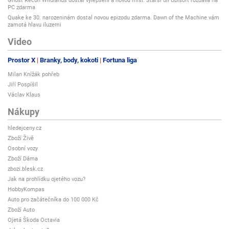
Ghost Recon Wildlands dostal vylepšení a novou misi. Starší díl Ubisoft rozdává na
PC zdarma
Quake ke 30. narozeninám dostal novou epizodu zdarma. Dawn of the Machine vám
zamotá hlavu iluzemi
Video
Prostor X
Branky, body, kokoti
Fortuna liga
Milan Knížák pohřeb
Jiří Pospíšil
Václav Klaus
Nákupy
hledejceny.cz
Zboží Živě
Osobní vozy
Zboží Dáma
zbozi.blesk.cz
Jak na prohlídku ojetého vozu?
HobbyKompas
Auto pro začátečníka do 100 000 Kč
Zboží Auto
Ojetá Škoda Octavia