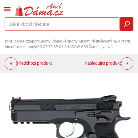
zbozi.dama.cz
|
Sport
|
Sporty
|
Střelecké sporty
|
Airsoft
|
Příslušenství na Airsoft
|
Airsoftové zbraně
|
ASG CZ 75 SP-01 SHADOW GBB Černá plynová
Předchozí produkt
Následující produkt