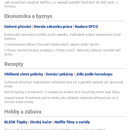
Jak na počítači používat Netflix v co nejlepší podobě? Rozlišení 4K běží nově i v
Chromu
Ekonomika a byznys
Daňové přiznání
Novela zákoníku práce
Nadace EPCG
Potenciální zachránce Soleku zrušil nabídku. Zadlužené solární společnosti hrozí
konkurz
V bratislavské rafinerii Slovnaft hořela nádrž, výbuch otřásl okolím
V Česku otevřel třicátou prodejnu, v Polsku končí. Německý diskont nezvládl obří
ztráty
Recepty
Oblíbené zimní polévky
Domácí pekárny
Jídlo podle horoskopu
Cuketová zmrzlina? Vyzkoušejte nečekaný letní hit a geniální způsob, jak zpracovat
úrodu
Rychlé buchty s broskvemi: 5 receptů na sladké letní moučníky, které mají šťávu
Oopsie bread: Proteinové pečivo lehké jako obláček zvládnete připravit jen ze 3
surovin a bez mouky
Hobby a zábava
BLESK Tlapky
Divoký kačer
Netflix filmy a seriály