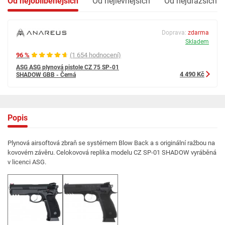
Od nejoblíbenějších
Od nejlevnějších
Od nejdražších
Doprava:
zdarma
Skladem
96 %
(1 654 hodnocení)
ASG ASG plynová pistole CZ 75 SP-01
4 490 Kč
SHADOW GBB - Černá
Popis
Plynová airsoftová zbraň se systémem Blow Back a s originální ražbou na
kovovém závěru. Celokovová replika modelu CZ SP-01 SHADOW vyráběná
v licenci ASG.