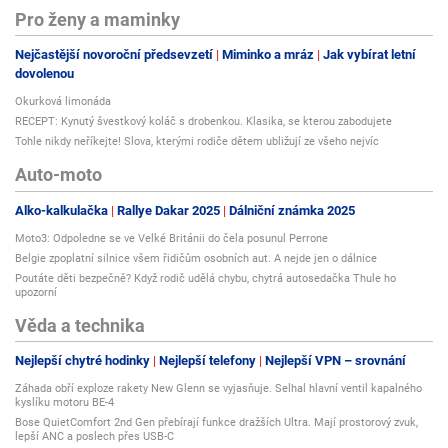
Pro ženy a maminky
Nejčastější novoroční předsevzetí
Miminko a mráz
Jak vybírat letní
dovolenou
Okurková limonáda
RECEPT: Kynutý švestkový koláč s drobenkou. Klasika, se kterou zabodujete
Tohle nikdy neříkejte! Slova, kterými rodiče dětem ubližují ze všeho nejvíc
Auto-moto
Alko-kalkulačka
Rallye Dakar 2025
Dálniční známka 2025
Moto3: Odpoledne se ve Velké Británii do čela posunul Perrone
Belgie zpoplatní silnice všem řidičům osobních aut. A nejde jen o dálnice
Poutáte děti bezpečně? Když rodič udělá chybu, chytrá autosedačka Thule ho
upozorní
Věda a technika
Nejlepší chytré hodinky
Nejlepší telefony
Nejlepší VPN – srovnání
Záhada obří exploze rakety New Glenn se vyjasňuje. Selhal hlavní ventil kapalného
kyslíku motoru BE-4
Bose QuietComfort 2nd Gen přebírají funkce dražších Ultra. Mají prostorový zvuk,
lepší ANC a poslech přes USB-C