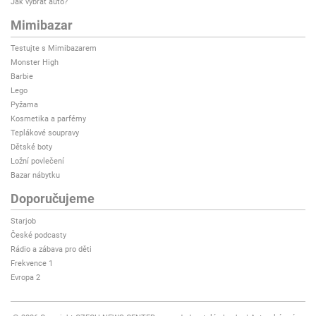
Jak vybrat auto?
Mimibazar
Testujte s Mimibazarem
Monster High
Barbie
Lego
Pyžama
Kosmetika a parfémy
Teplákové soupravy
Dětské boty
Ložní povlečení
Bazar nábytku
Doporučujeme
Starjob
České podcasty
Rádio a zábava pro děti
Frekvence 1
Evropa 2