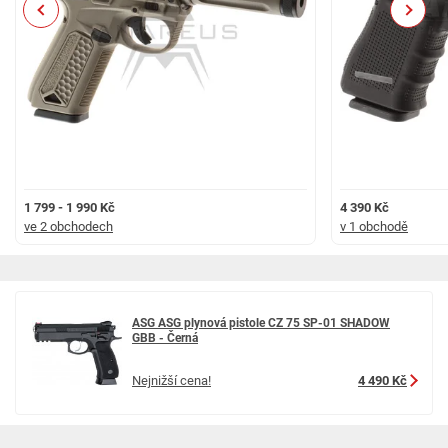
Previous
Next
1 799 - 1 990 Kč
4 390 Kč
ve 2 obchodech
v 1 obchodě
ASG ASG plynová pistole CZ 75 SP-01 SHADOW
GBB - Černá
Nejnižší cena!
4 490 Kč