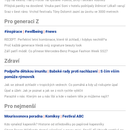
Tipy na víkend: Harry Potter na výstavě! Folklor, bitvy i setkání vodníků
Přibývá paniky na dovolené: Vnuka paní Soni v hotelu poštípaly štěnice! Lékaři varují
Sraz v šest ráno. Vrchol festivalu Tóny Dolomit zazní za úsvitu ve 3000 metrech
Pro generaci Z
#inspirace
#wellbeing
#news
RECEPT: Perfektní letní kombinace, které tě zchladí, i kdybys nechtěl*a
Proč každá generace hledá svůj signature beauty look
Září patří módě: Co přinese Mercedes-Benz Prague Fashion Week SS27
Zdraví
Podpořte dětskou imunitu
Babské rady proti nachlazení
S čím vším
pomůže rýmovník
Jak se zdravě zchladit v tropických vedrech: Co pomáhá a kdy už riskujete úpal
Úpal a úžeh: Jak je poznat a jak se z nich rychle vyléčit
Parazité v nás: Kterým se u nás líbí a kde v našem těle je můžeme najít?
Pro nejmenší
Mourissonova poradna
Komiksy
Festival ABC
Kdo vynalezl kapesník? Historie od středověku po papírové kapesníky