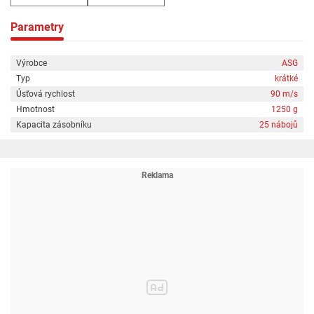
Parametry
Výrobce
ASG
Typ
krátké
Úsťová rychlost
90 m/s
Hmotnost
1250 g
Kapacita zásobníku
25 nábojů