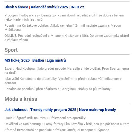
Blesk Vánoce
Kalendář svátků 2025
INFO.cz
Propojení hudby a krásy. Beauty zóny vám dovolí vypadat a cítit se dobře i během
několikadenních festivalů
Pospíšil na Knížákově pohřbu: „Nikdy se nebál.“ Zmínil napjaté vztahy s Medou
Mládkovou
ONLINE: Poslední rozloučení s Milanem Knížákem (†86): Dojemné vzpomínky přátel
a záplava věnců
Sport
MS hokej 2025
Biatlon
Liga mistrů
Expert: Nad Kuchtou nikdo brečet nebude, Haraslín si jde vydělat. Proč Sparta nemá
na titul?
Ícko vtáhl Konečného do přestřelky! Vystřelím ho přední rukou, věří influencer v
senzaci
Ronaldo se pochlubil před sňatkem s Georginou: Hračky za půl miliardy!
Móda a krása
Jak zhubnout
Trendy nehty pro jaro 2025
Nové make-up trendy
Lucie Šlégrová míří na Primu. Překvapení pro sporťáky!
Osvěžení ve Schladmingu: Lamy, ferraty i koulovačka v létě jsou jen pár hodin autem
Šťastná Brzobohatá se pochlubila fotkou: Ondřej si neodpustil rýpanec