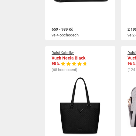
659 - 989 Kč
2 19
ve 4 obchodech
ve 2
Další Kabelky
Dalš
Vuch Neela Black
Vuch
95 %
96 %
(68 hodnocení)
(124