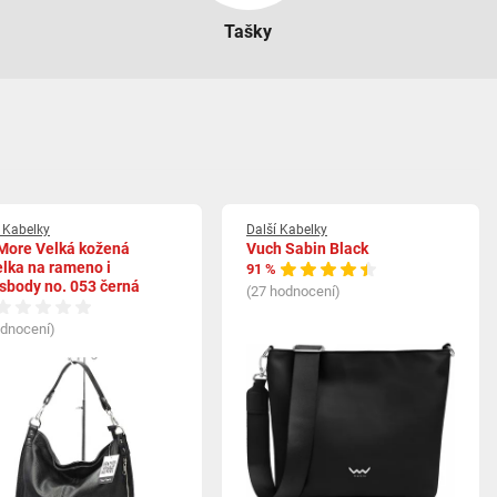
Tašky
í Kabelky
Další Kabelky
More Velká kožená
Vuch Sabin Black
lka na rameno i
91 %
sbody no. 053 černá
(27 hodnocení)
odnocení)