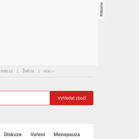
Auto.cz
Živě.cz
více
Vyhledat zboží
Diskuze
Vaření
Menopauza