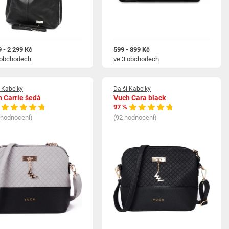
9 - 2 299 Kč
599 - 899 Kč
 obchodech
ve 3 obchodech
í Kabelky
Další Kabelky
 Carrie šedá
Vuch Cara black
97 %
 hodnocení)
(92 hodnocení)