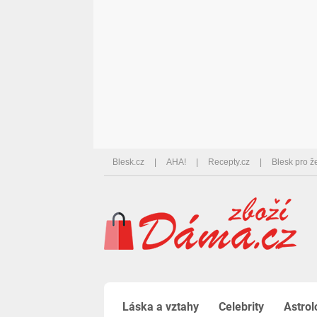
Blesk.cz
AHA!
Recepty.cz
Blesk pro ž
Láska a vztahy
Celebrity
Astrol