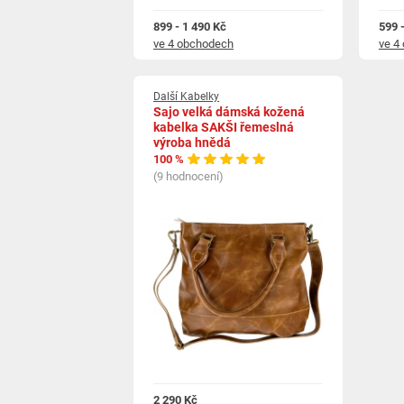
899 - 1 490 Kč
599 
ve 4 obchodech
ve 4
Další Kabelky
Sajo velká dámská kožená
kabelka SAKŠI řemeslná
výroba hnědá
100 %
(9 hodnocení)
2 290 Kč