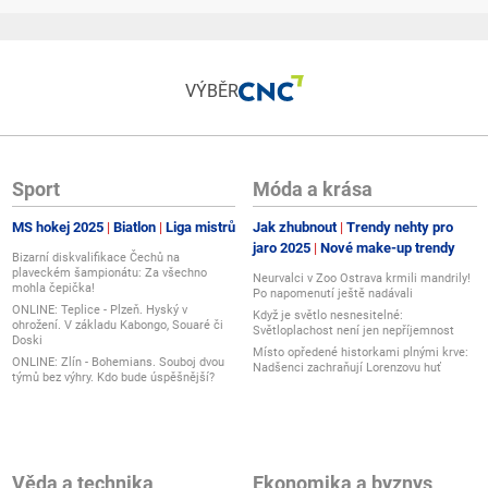
VÝBĚR
Sport
Móda a krása
MS hokej 2025
Biatlon
Liga mistrů
Jak zhubnout
Trendy nehty pro
jaro 2025
Nové make-up trendy
Bizarní diskvalifikace Čechů na
plaveckém šampionátu: Za všechno
Neurvalci v Zoo Ostrava krmili mandrily!
mohla čepička!
Po napomenutí ještě nadávali
ONLINE: Teplice - Plzeň. Hyský v
Když je světlo nesnesitelné:
ohrožení. V základu Kabongo, Souaré či
Světloplachost není jen nepříjemnost
Doski
Místo opředené historkami plnými krve:
ONLINE: Zlín - Bohemians. Souboj dvou
Nadšenci zachraňují Lorenzovu huť
týmů bez výhry. Kdo bude úspěšnější?
Věda a technika
Ekonomika a byznys