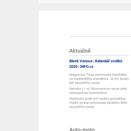
Aktuálně
Blesk Vánoce
Kalendář svátků
2025
INFO.cz
Magyarova Tisza nominovala kandidáta
na maďarského prezidenta. Je jím bývalý
šéf nejvyššího soudu
Nemáte ji i vy? Ministerstvo varuje před
nebezpečnou kosmetikou!
Maďarsko bude mít nového prezidenta:
Vládní strana nominovala bývalého šéfa
nejvyššího soudu
Auto-moto