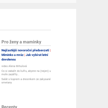
Pro ženy a maminky
Nejčastější novoroční předsevzetí
Miminko a mráz
Jak vybírat letní
dovolenou
video Alena Mihulová
Co si zabalit do kufru, abyste na (nejen) u
moře zazářily...
Salát s koprem a dresinkem ze zakysané
smetany
Recepty