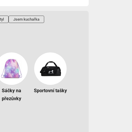
tyl
Jsem kuchařka
Sáčky na
Sportovní tašky
přezůvky