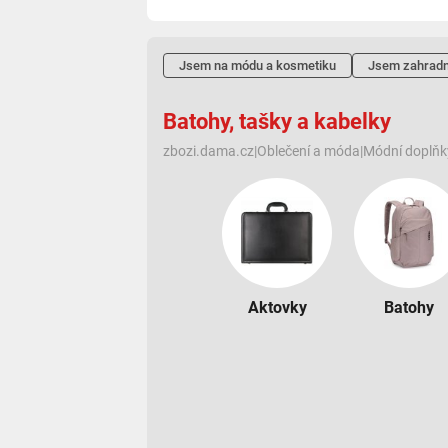
Jsem na módu a kosmetiku
Jsem zahradn
Batohy, tašky a kabelky
zbozi.dama.cz
|
Oblečení a móda
|
Módní doplňk
Aktovky
Batohy