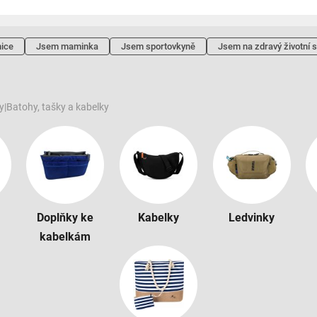
ice
Jsem maminka
Jsem sportovkyně
Jsem na zdravý životní s
y
|
Batohy, tašky a kabelky
Doplňky ke
Kabelky
Ledvinky
kabelkám