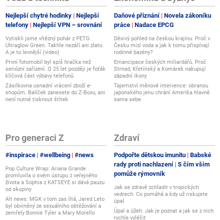
Nejlepší chytré hodinky
Nejlepší
Daňové přiznání
Novela zákoníku
telefony
Nejlepší VPN – srovnání
práce
Nadace EPCG
Vytiskli jsme vítězný pohár z PETG
Děsivý pohled na českou krajinu. Proč v
Ultraglow Green. Takhle nezáří ani zlato.
Česku mizí voda a jak k tomu přispívají
A je to levnější (video)
rodinné bazény?
První fotomobil byl spíš hračka než
Emancipace českých miliardářů. Proč
seriózní zařízení. O 25 let později je foťák
Strnad, Křetínský a Komárek nakupují
klíčová část výbavy telefonů
západní ikony
Zásilkovna usnadní vrácení zboží e-
Tajemství měnové intervence: obranou
shopům. Balíček zanesete do Z-Boxu, ani
japonského jenu chrání Amerika hlavně
není nutné tisknout štítek
sama sebe
Pro generaci Z
Zdraví
#inspirace
#wellbeing
#news
Podpořte dětskou imunitu
Babské
rady proti nachlazení
S čím vším
Pop Culture Wrap: Ariana Grande
pomůže rýmovník
promluvila o svém ústupu z veřejného
života a Sophia z KATSEYE si dává pauzu
Jak se zdravě zchladit v tropických
od skupiny
vedrech: Co pomáhá a kdy už riskujete
Alt news: MGK v tom zas lítá, Jared Leto
úpal
byl obviněný ze sexuálního obtěžování a
Úpal a úžeh: Jak je poznat a jak se z nich
zemřely Bonnie Tyler a Mary Morello
rychle vyléčit