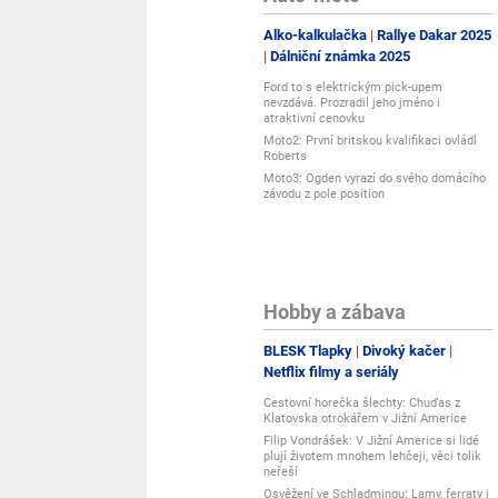
Alko-kalkulačka
Rallye Dakar 2025
Dálniční známka 2025
Ford to s elektrickým pick-upem
nevzdává. Prozradil jeho jméno i
atraktivní cenovku
Moto2: První britskou kvalifikaci ovládl
Roberts
Moto3: Ogden vyrazí do svého domácího
závodu z pole position
Hobby a zábava
BLESK Tlapky
Divoký kačer
Netflix filmy a seriály
Cestovní horečka šlechty: Chuďas z
Klatovska otrokářem v Jižní Americe
Filip Vondrášek: V Jižní Americe si lidé
plují životem mnohem lehčeji, věci tolik
neřeší
Osvěžení ve Schladmingu: Lamy, ferraty i