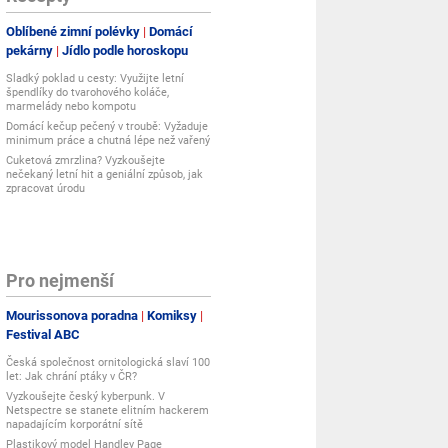
Oblíbené zimní polévky
Domácí
pekárny
Jídlo podle horoskopu
Sladký poklad u cesty: Využijte letní
špendlíky do tvarohového koláče,
marmelády nebo kompotu
Domácí kečup pečený v troubě: Vyžaduje
minimum práce a chutná lépe než vařený
Cuketová zmrzlina? Vyzkoušejte
nečekaný letní hit a geniální způsob, jak
zpracovat úrodu
Pro nejmenší
Mourissonova poradna
Komiksy
Festival ABC
Česká společnost ornitologická slaví 100
let: Jak chrání ptáky v ČR?
Vyzkoušejte český kyberpunk. V
Netspectre se stanete elitním hackerem
napadajícím korporátní sítě
Plastikový model Handley Page