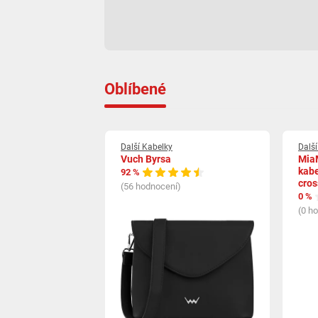
Oblíbené
Další Kabelky
Dalš
Vuch Byrsa
Mia
kabe
92 %
cros
(56 hodnocení)
0 %
(0 h