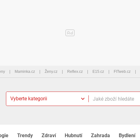
eny
Maminka.cz
Ženy.cz
Reflex.cz
E15.cz
FITweb.cz
Vyberte kategorii
ogie
Trendy
Zdraví
Hubnutí
Zahrada
Bydlení