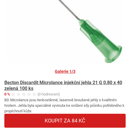
Galerie 1/3
Becton Discardit Microlance injekční jehla 21 G 0,80 x 40
zelená 100 ks
0 %
(0 hodnocení)
BD Microlance jsou tenkostěnné, laserově broušené jehly s kvalitním
hrotem. Jehla byla speciálně vyvinuta ke snížení síly průniku potřebného k
propíchnutí kůže.
KOUPIT ZA 84 KČ