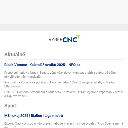
VÝBĚR
Aktuálně
Blesk Vánoce
Kalendář svátků 2025
INFO.cz
Propojení hudby a krásy. Beauty zóny vám dovolí vypadat a cítit se dobře i během
několikadenních festivalů
Pospíšil na Knížákově pohřbu: „Nikdy se nebál.“ Zmínil napjaté vztahy s Medou
Mládkovou
ONLINE: Poslední rozloučení s Milanem Knížákem (†86): Dojemné vzpomínky přátel
a záplava věnců
Sport
MS hokej 2025
Biatlon
Liga mistrů
Expert: Nad Kuchtou nikdo brečet nebude, Haraslín si jde vydělat. Proč Sparta nemá
na titul?