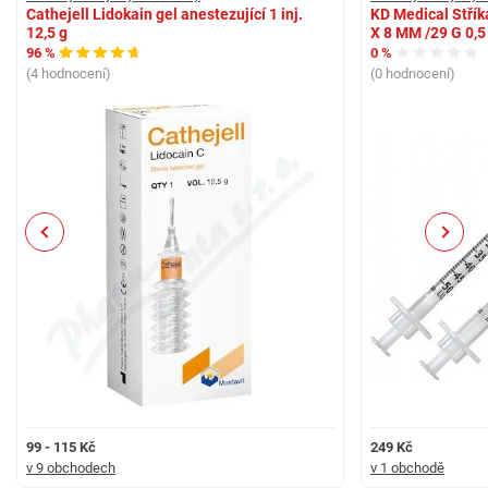
Cathejell Lidokain gel anestezující 1 inj.
KD Medical Střík
12,5 g
X 8 MM /29 G 0,5
96 %
0 %
(4 hodnocení)
(0 hodnocení)
Previous
Next
99 - 115 Kč
249 Kč
v 9 obchodech
v 1 obchodě