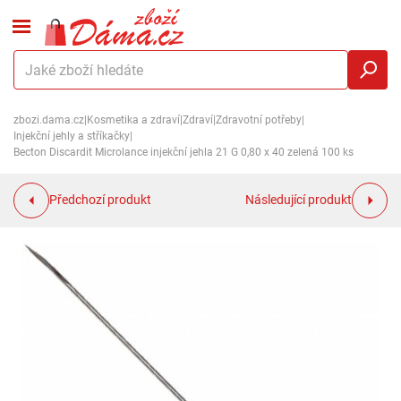
zbozi.dama.cz
|
Kosmetika a zdraví
|
Zdraví
|
Zdravotní potřeby
|
Injekční jehly a stříkačky
|
Becton Discardit Microlance injekční jehla 21 G 0,80 x 40 zelená 100 ks
Předchozí produkt
Následující produkt