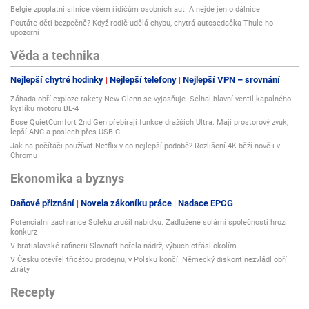
Belgie zpoplatní silnice všem řidičům osobních aut. A nejde jen o dálnice
Poutáte děti bezpečně? Když rodič udělá chybu, chytrá autosedačka Thule ho
upozorní
Věda a technika
Nejlepší chytré hodinky
Nejlepší telefony
Nejlepší VPN – srovnání
Záhada obří exploze rakety New Glenn se vyjasňuje. Selhal hlavní ventil kapalného
kyslíku motoru BE-4
Bose QuietComfort 2nd Gen přebírají funkce dražších Ultra. Mají prostorový zvuk,
lepší ANC a poslech přes USB-C
Jak na počítači používat Netflix v co nejlepší podobě? Rozlišení 4K běží nově i v
Chromu
Ekonomika a byznys
Daňové přiznání
Novela zákoníku práce
Nadace EPCG
Potenciální zachránce Soleku zrušil nabídku. Zadlužené solární společnosti hrozí
konkurz
V bratislavské rafinerii Slovnaft hořela nádrž, výbuch otřásl okolím
V Česku otevřel třicátou prodejnu, v Polsku končí. Německý diskont nezvládl obří
ztráty
Recepty