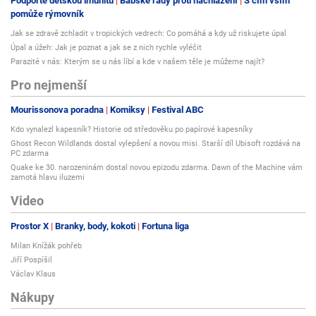
Podpořte dětskou imunitu
Babské rady proti nachlazení
S čím vším
pomůže rýmovník
Jak se zdravě zchladit v tropických vedrech: Co pomáhá a kdy už riskujete úpal
Úpal a úžeh: Jak je poznat a jak se z nich rychle vyléčit
Parazité v nás: Kterým se u nás líbí a kde v našem těle je můžeme najít?
Pro nejmenší
Mourissonova poradna
Komiksy
Festival ABC
Kdo vynalezl kapesník? Historie od středověku po papírové kapesníky
Ghost Recon Wildlands dostal vylepšení a novou misi. Starší díl Ubisoft rozdává na
PC zdarma
Quake ke 30. narozeninám dostal novou epizodu zdarma. Dawn of the Machine vám
zamotá hlavu iluzemi
Video
Prostor X
Branky, body, kokoti
Fortuna liga
Milan Knížák pohřeb
Jiří Pospíšil
Václav Klaus
Nákupy