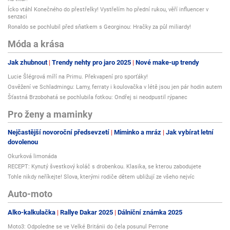
Ícko vtáhl Konečného do přestřelky! Vystřelím ho přední rukou, věří influencer v
senzaci
Ronaldo se pochlubil před sňatkem s Georginou: Hračky za půl miliardy!
Móda a krása
Jak zhubnout
Trendy nehty pro jaro 2025
Nové make-up trendy
Lucie Šlégrová míří na Primu. Překvapení pro sporťáky!
Osvěžení ve Schladmingu: Lamy, ferraty i koulovačka v létě jsou jen pár hodin autem
Šťastná Brzobohatá se pochlubila fotkou: Ondřej si neodpustil rýpanec
Pro ženy a maminky
Nejčastější novoroční předsevzetí
Miminko a mráz
Jak vybírat letní
dovolenou
Okurková limonáda
RECEPT: Kynutý švestkový koláč s drobenkou. Klasika, se kterou zabodujete
Tohle nikdy neříkejte! Slova, kterými rodiče dětem ubližují ze všeho nejvíc
Auto-moto
Alko-kalkulačka
Rallye Dakar 2025
Dálniční známka 2025
Moto3: Odpoledne se ve Velké Británii do čela posunul Perrone