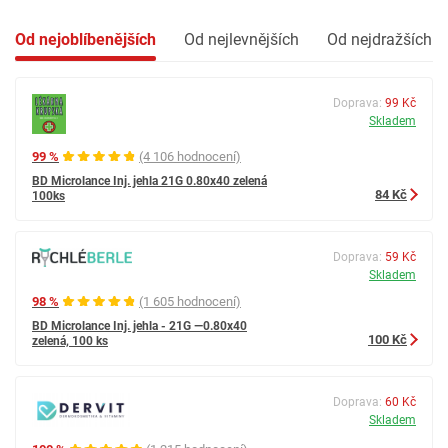
Od nejoblíbenějších
Od nejlevnějších
Od nejdražších
Doprava:
99 Kč
Skladem
99 %
(4 106 hodnocení)
BD Microlance Inj. jehla 21G 0.80x40 zelená
84 Kč
100ks
Doprava:
59 Kč
Skladem
98 %
(1 605 hodnocení)
BD Microlance Inj. jehla - 21G —0.80x40
100 Kč
zelená, 100 ks
Doprava:
60 Kč
Skladem