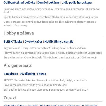
Oblíbené zimní polévky
Domácí pekárny
Jídlo podle horoskopu
Cuketová zmrzlina? Vyzkoušejte nečekaný letní hit a geniální způsob, jak zpracovat
úrodu
Rychlé buchty s broskvemi: 5 receptů na sladké letní moučníky, které mají šťávu
Oopsie bread: Proteinové pečivo lehké jako obláček zvládnete připravit jen ze 3
surovin a bez mouky
Hobby a zábava
BLESK Tlapky
Divoký kačer
Netflix filmy a seriály
Tipy na víkend: Harry Potter na výstavě! Folklor, bitvy i setkání vodníků
Přibývá paniky na dovolené: Vnuka paní Soni v hotelu poštípaly štěnice! Lékaři varují
Sraz v šest ráno. Vrchol festivalu Tóny Dolomit zazní za úsvitu ve 3000 metrech
Pro generaci Z
#inspirace
#wellbeing
#news
RECEPT: Perfektní letní kombinace, které tě zchladí, i kdybys nechtěl*a
Proč každá generace hledá svůj signature beauty look
Září patří módě: Co přinese Mercedes-Benz Prague Fashion Week SS27
Zdraví