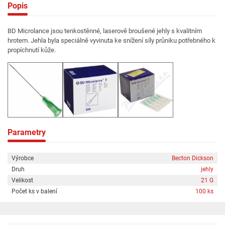
Popis
BD Microlance jsou tenkostěnné, laserově broušené jehly s kvalitním
hrotem. Jehla byla speciálně vyvinuta ke snížení síly průniku potřebného k
propíchnutí kůže.
Parametry
Výrobce
Becton Dickson
Druh
jehly
Velikost
21 G
Počet ks v balení
100 ks