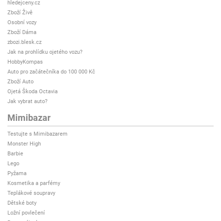
hledejceny.cz
Zboží Živě
Osobní vozy
Zboží Dáma
zbozi.blesk.cz
Jak na prohlídku ojetého vozu?
HobbyKompas
Auto pro začátečníka do 100 000 Kč
Zboží Auto
Ojetá Škoda Octavia
Jak vybrat auto?
Mimibazar
Testujte s Mimibazarem
Monster High
Barbie
Lego
Pyžama
Kosmetika a parfémy
Teplákové soupravy
Dětské boty
Ložní povlečení