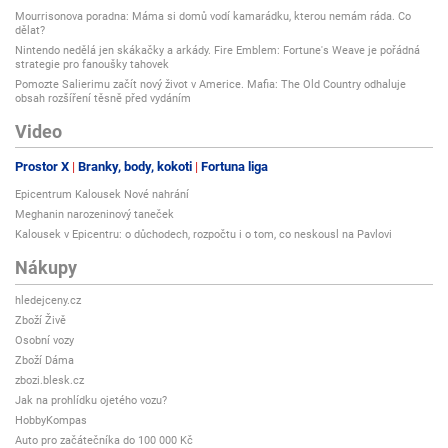
LED světelná chromoterapie
Mourrisonova poradna: Máma si domů vodí kamarádku, kterou nemám ráda. Co
dělat?
ano
Nintendo nedělá jen skákačky a arkády. Fire Emblem: Fortune's Weave je pořádná
strategie pro fanoušky tahovek
Materiál
Pomozte Salierimu začít nový život v Americe. Mafia: The Old Country odhaluje
Kanadský jedlovec (hemlock)
obsah rozšíření těsně před vydáním
Počet osob
Video
2
Prostor X
Branky, body, kokoti
Fortuna liga
Šířka
Epicentrum Kalousek Nové nahrání
120 cm
Meghanin narozeninový taneček
Kalousek v Epicentru: o důchodech, rozpočtu i o tom, co neskousl na Pavlovi
Typ
infrasauny
Nákupy
Typ topných panelů
hledejceny.cz
Plně spektrální + karbonové
Zboží Živě
Osobní vozy
Výkon
Zboží Dáma
2600 W
zbozi.blesk.cz
Jak na prohlídku ojetého vozu?
Výška
HobbyKompas
190 cm
Auto pro začátečníka do 100 000 Kč