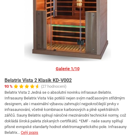
Galerie 1/10
Belatrix Vista 2 Klasik KD-V002
93 %
(27 hodnocení)
Belatrix Vista 2 Jedná se o absolutní novinku infrasaun Belatrix.
Infrasauny Belatrix Vista Vás potěší nejen svým nadčasovým střídmým
designem, ale i maximální výbavou zahrnující nejpokročilejší prvky v
infrasaunování, včetně kombinace karbonových a plně spektrálních
zářičů. Sauny Belatrix splnují náročné mezinárodní technické normy, což
dokládá široká paleta získaných certifikátů. *EMF - naše sauny splňují
přísné evropské standarty hodnot elektromagnetického pole. Infrasauny
Belatrix...
Celý popis