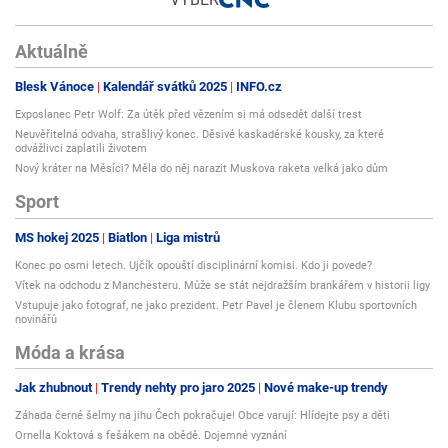
Další funkcí tohoto přístroje je Ozonátor. V tomto modu přístroj
prostřednictvím O3 dezinfikuje vnitřní prostor sauny.
Aktuálně
Blesk Vánoce
Kalendář svátků 2025
INFO.cz
Střešní ventilace
Exposlanec Petr Wolf: Za útěk před vězením si má odsedět další trest
V případě infrasaun nehovoříme o hermeticky uzavřených kabinách kde je
Neuvěřitelná odvaha, strašlivý konec. Děsivé kaskadérské kousky, za které
odvážlivci zaplatili životem
nutné ohřát vzduch, který následně ohřej uživatele. Infračervené záření
Nový kráter na Měsíci? Měla do něj narazit Muskova raketa velká jako dům
zvyšuje Vaši tělesnou teplotu přímo.
Sport
Pro ideální průběh tohoto procesu je vyžadována mírna circulace
čerstvého vzduchu do infrasauny.
MS hokej 2025
Biatlon
Liga mistrů
Konec po osmi letech. Ujčík opouští disciplinární komisi. Kdo ji povede?
Z tohoto důvodu naleznete na stříšce našich infrasaun regulovatelnou
ventilaci.
Vítek na odchodu z Manchesteru. Může se stát nejdražším brankářem v historii ligy
Vstupuje jako fotograf, ne jako prezident. Petr Pavel je členem Klubu sportovních
novinářů
Móda a krása
Použitý materiál -Hemlock
Jak zhubnout
Trendy nehty pro jaro 2025
Nové make-up trendy
Záhada černé šelmy na jihu Čech pokračuje! Obce varují: Hlídejte psy a děti
Ornella Koktová s fešákem na obědě. Dojemné vyznání
Hemlock je dřevo světlé až světle hnědé barvy. Jedná se o dřevo lehké,