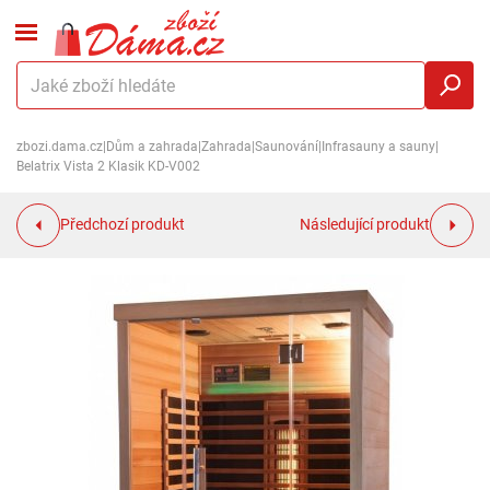
zbozi.dama.cz
|
Dům a zahrada
|
Zahrada
|
Saunování
|
Infrasauny a sauny
|
Belatrix Vista 2 Klasik KD-V002
Předchozí produkt
Následující produkt