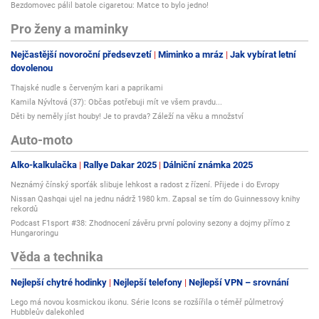
Bezdomovec pálil batole cigaretou: Matce to bylo jedno!
pevné a odolné.
Pro ženy a maminky
Vyniká téměř nulovou smolnatostí a zároven je bez suků. Časem lehce
tmavne.
Nejčastější novoroční předsevzetí
Miminko a mráz
Jak vybírat letní
dovolenou
Z těchto důvodů je ideálním dřevem pro výrobu infrasaun.
Thajské nudle s červeným kari a paprikami
Pozn. barva dřeva je pouze ilustrativní. Každá sauna je originál, vyrobený z
Kamila Nývltová (37): Občas potřebuji mít ve všem pravdu...
kvalitního masivního materiálu s minimální povrchovou úpravou.
Děti by neměly jíst houby! Je to pravda? Záleží na věku a množství
Auto-moto
Dalším důvodem rozdílu může být kalibrace Vašeho monitoru způsobující
lehce jiný odstín oproti skutečnosti.
Alko-kalkulačka
Rallye Dakar 2025
Dálniční známka 2025
Neznámý čínský sporťák slibuje lehkost a radost z řízení. Přijede i do Evropy
Nissan Qashqai ujel na jednu nádrž 1980 km. Zapsal se tím do Guinnessovy knihy
Prodloužená záruka
rekordů
Podcast F1sport #38: Zhodnocení závěru první poloviny sezony a dojmy přímo z
Hungaroringu
Infrasauny Belatrix jsou natolik kvalitní a prověřené infrasauny, že jsme
schopni garantovat jejich bezproblémový provoz po dobu 4 let.
Věda a technika
Prodloužená záruka se vztahuje na veškeré infračervené zářiče.
Nejlepší chytré hodinky
Nejlepší telefony
Nejlepší VPN – srovnání
Lego má novou kosmickou ikonu. Série Icons se rozšířila o téměř půlmetrový
Hubbleův dalekohled