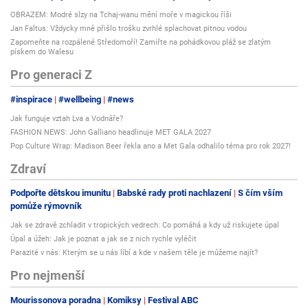
OBRAZEM: Modré slzy na Tchaj-wanu mění moře v magickou říši
Jan Faltus: Vždycky mně přišlo trošku zvrhlé splachovat pitnou vodou
Zapomeňte na rozpálené Středomoří! Zamiřte na pohádkovou pláž se zlatým
Záměna otvírání dveří je možná
pískem do Walesu
Pro montáž si můžete stáhnout podrobný návod, kde najdete i detaily
Pro generaci Z
uchycení skleněných dveří :
#inspirace
#wellbeing
#news
Manuál Vista ke stažení
Jak funguje vztah Lva a Vodnáře?
FASHION NEWS: John Galliano headlinuje MET GALA 2027
Pop Culture Wrap: Madison Beer řekla ano a Met Gala odhalilo téma pro rok 2027!
Audio
Zdraví
ANO
Podpořte dětskou imunitu
Babské rady proti nachlazení
S čím vším
Hloubka
pomůže rýmovník
115 cm
Jak se zdravě zchladit v tropických vedrech: Co pomáhá a kdy už riskujete úpal
Hmotnost
Úpal a úžeh: Jak je poznat a jak se z nich rychle vyléčit
125 kg
Parazité v nás: Kterým se u nás líbí a kde v našem těle je můžeme najít?
Pro nejmenší
Ionizátor
ano
Mourissonova poradna
Komiksy
Festival ABC