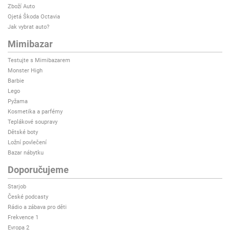
Zboží Auto
Ojetá Škoda Octavia
Jak vybrat auto?
Mimibazar
Testujte s Mimibazarem
Monster High
Barbie
Lego
Pyžama
Kosmetika a parfémy
Teplákové soupravy
Dětské boty
Ložní povlečení
Bazar nábytku
Doporučujeme
Starjob
České podcasty
Rádio a zábava pro děti
Frekvence 1
Evropa 2