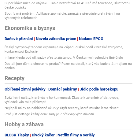
Super klávesnice do obýváku. Tahle bezdrátová za 419 Kč má touchpad, Bluetooth i
Další výbava
české popisky
Spotify má problém. Aplikace zpomaluje, zamrzá a přerušuje přehrávání i na
Světelná čtecí lampička uvnitř kabiny
výkonných telefonech
Masivní konstrukce (síla dřevěného obkladu z je 7mm)
Ekonomika a byznys
Popis montáže infrasauny
Daňové přiznání
Novela zákoníku práce
Nadace EPCG
Infračervené prohřívací kabiny se dodávají jako typizované stavebnice,
Český byznysový tandem expanduje na Západ. Získal podíl v britské zbrojovce,
které se montují přímo na místě z jednotlivých panelů.
konkurentovi Explosie
Inflace klesla pod cíl, sazby přesto zůstanou. V Česku nyní rozhoduje jiné číslo
Lze je instalovat kdekoliv, kde je rovná podlaha a elektrická zásuvka, bez
Dostali jste dům a chcete ho prodat? Pozor na detail, který vás bude stát majlant na
daních
zvláštních stavebních úprav. Vzhledem k relativně malému rozměru
infrasauny tak může najít své místo téměř v každém bytě, rodinném domě,
Recepty
ve fitness, rehabilitačních a masážních centrech.
Oblíbené zimní polévky
Domácí pekárny
Jídlo podle horoskopu
Svěží letní saláty, které vás v horku neunaví: Zkuste k zelenině přidat ovoce,
výsledek vás mile překvapí!
K připojení do sítě je třeba elektrická zásuvka na 220V a 16A jistění.
Nejlepší nálev na nakládané okurky: Čtyři recepty, které musíte letos zkusit!
Proč jíst cottage každý den? Tady je 7 překvapivých důvodů
Hobby a zábava
K rozměrům infrasauny, je nutné počítat s rozměrovou tolerancí +5 cm na
přesah stříšky a podlážky.
BLESK Tlapky
Divoký kačer
Netflix filmy a seriály