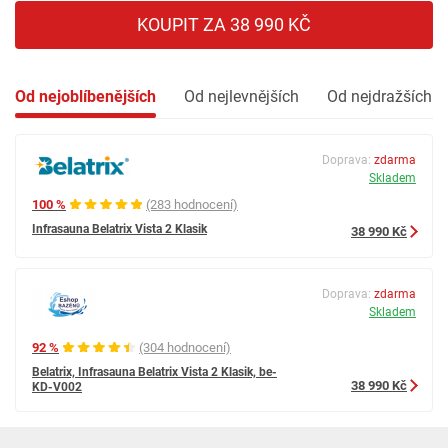
KOUPIT ZA 38 990 KČ
Od nejoblíbenějších
Od nejlevnějších
Od nejdražších
Doprava:
zdarma
Skladem
100 %
(283 hodnocení)
Infrasauna Belatrix Vista 2 Klasik
38 990 Kč
Doprava:
zdarma
Skladem
92 %
(304 hodnocení)
Belatrix, Infrasauna Belatrix Vista 2 Klasik, be-
38 990 Kč
KD-V002