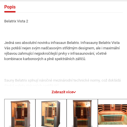
Popis
Belatrix Vista 2
Jedná seo absolutní novinku infrasaun Belatrix. Infrasauny Belatrix Vista
Vás potěší nejen svým nadčasovým střídmým designem, ale i maximální
výbavou zahrnující nejpokročilejší prvky v infrasaunování, včetně
kombinace karbonových a plně spektrálních zářičů.
Sauny Belatrix splnují náročné mezinárodní technické normy, což dokládá
široká paleta získaných certifikátů.
Zobrazit více
*EMF - naše sauny splňují přísné evropské standarty hodnot
elektromagnetického pole.
Infrasauny Belatrix obsahují již ve svém standardu:
Kontrolní panel