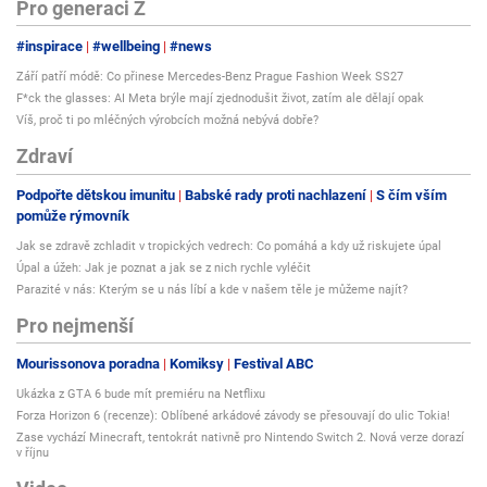
Pro generaci Z
#inspirace
#wellbeing
#news
Září patří módě: Co přinese Mercedes-Benz Prague Fashion Week SS27
F*ck the glasses: AI Meta brýle mají zjednodušit život, zatím ale dělají opak
Víš, proč ti po mléčných výrobcích možná nebývá dobře?
Zdraví
Podpořte dětskou imunitu
Babské rady proti nachlazení
S čím vším
pomůže rýmovník
Jak se zdravě zchladit v tropických vedrech: Co pomáhá a kdy už riskujete úpal
Úpal a úžeh: Jak je poznat a jak se z nich rychle vyléčit
Parazité v nás: Kterým se u nás líbí a kde v našem těle je můžeme najít?
Pro nejmenší
Mourissonova poradna
Komiksy
Festival ABC
Ukázka z GTA 6 bude mít premiéru na Netflixu
Forza Horizon 6 (recenze): Oblíbené arkádové závody se přesouvají do ulic Tokia!
Zase vychází Minecraft, tentokrát nativně pro Nintendo Switch 2. Nová verze dorazí
v říjnu