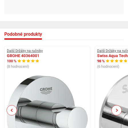
Podobné produkty
Další Držáky na ručníky
Další Držáky na ruč
GROHE 40364001
Swiss Aqua Tec
100 %
98 %
(8 hodnocení)
(6 hodnocení)
Previous
Next