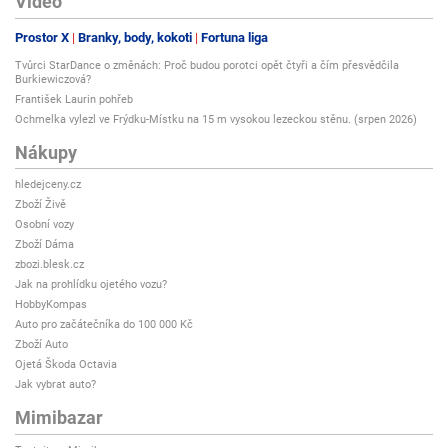
Video
Prostor X
Branky, body, kokoti
Fortuna liga
Tvůrci StarDance o změnách: Proč budou porotci opět čtyři a čím přesvědčila
Burkiewiczová?
František Laurin pohřeb
Ochmelka vylezl ve Frýdku-Místku na 15 m vysokou lezeckou stěnu. (srpen 2026)
Nákupy
hledejceny.cz
Zboží Živě
Osobní vozy
Zboží Dáma
zbozi.blesk.cz
Jak na prohlídku ojetého vozu?
HobbyKompas
Auto pro začátečníka do 100 000 Kč
Zboží Auto
Ojetá Škoda Octavia
Jak vybrat auto?
Mimibazar