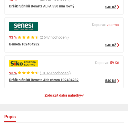
Držák ručníků Bemeta ALFA 550 mm rovný
540 Kč
Doprava:
zdarma
93 %
(2 547 hodnocení)
Bemeta 102404282
540 Kč
Doprava:
59 Kč
93 %
(19 029 hodnocení)
Držák ručníků Bemeta Alfa chrom 102404282
540 Kč
Zobrazit další nabídky
Popis