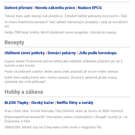
Daňové přiznání
Novela zákoníku práce
Nadace EPCG
Tekuté zlato opět dostojí své přezdívce. Zdražení běžné potraviny brzy pocítí i Češi
AI místo finančního poradce? Test odhalil neexistující produkty i rady ze sociálních
sítí
Sazby ČNB beze změny. Michl představí novou prognózu i důvody pro pauzu
Recepty
Oblíbené zimní polévky
Domácí pekárny
Jídlo podle horoskopu
Oopsie bread: Proteinové pečivo lehké jako obláček zvládnete připravit jen ze 3
surovin a bez mouky
Pozor na jedovaté cukety! Jeden jasný znak prozradí, že se jim máte vyhnout
Svěží letní saláty, které vás v horku neunaví: Zkuste k zelenině přidat ovoce,
výsledek vás mile překvapí!
Hobby a zábava
BLESK Tlapky
Divoký kačer
Netflix filmy a seriály
Sraz v šest ráno. Vrchol festivalu Tóny Dolomit zazní za úsvitu ve 3000 metrech
Nízkorozpočtová dovolená? Chorvatsko jedno z nejdražších v Evropě! Levněji je i ve
Švýcarsku a Itálii
OBRAZEM: Modré slzy na Tchaj-wanu mění moře v magickou říši