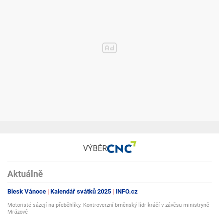
VÝBĚR
Aktuálně
Blesk Vánoce
Kalendář svátků 2025
INFO.cz
Motoristé sázejí na přeběhlíky. Kontroverzní brněnský lídr kráčí v závěsu ministryně
Mrázové