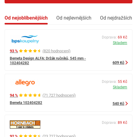
Od nejoblíbenějších
Od nejlevnějších
Od nejdražších
Doprava:
69 Kč
Skladem
93 %
(820 hodnocení)
Bemeta Design ALFA: Držák ručníků, 545 mm -
609 Kč
102404282
Doprava:
55 Kč
Skladem
94 %
(71 727 hodnocení)
Bemeta 102404282
540 Kč
Doprava:
89 Kč
92 %
(23 727 hodnocení)