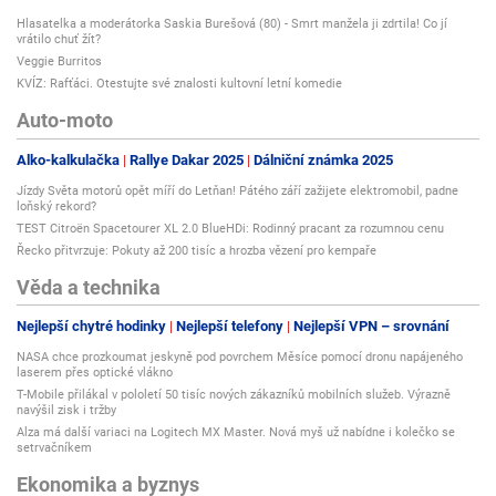
Hlasatelka a moderátorka Saskia Burešová (80) - Smrt manžela ji zdrtila! Co jí
vrátilo chuť žít?
Veggie Burritos
KVÍZ: Rafťáci. Otestujte své znalosti kultovní letní komedie
Auto-moto
Alko-kalkulačka
Rallye Dakar 2025
Dálniční známka 2025
Jízdy Světa motorů opět míří do Letňan! Pátého září zažijete elektromobil, padne
loňský rekord?
TEST Citroën Spacetourer XL 2.0 BlueHDi: Rodinný pracant za rozumnou cenu
Řecko přitvrzuje: Pokuty až 200 tisíc a hrozba vězení pro kempaře
Věda a technika
Nejlepší chytré hodinky
Nejlepší telefony
Nejlepší VPN – srovnání
NASA chce prozkoumat jeskyně pod povrchem Měsíce pomocí dronu napájeného
laserem přes optické vlákno
T-Mobile přilákal v pololetí 50 tisíc nových zákazníků mobilních služeb. Výrazně
navýšil zisk i tržby
Alza má další variaci na Logitech MX Master. Nová myš už nabídne i kolečko se
setrvačníkem
Ekonomika a byznys