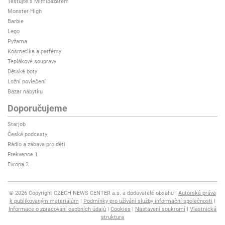
Testujte s Mimibazarem
Monster High
Barbie
Lego
Pyžama
Kosmetika a parfémy
Teplákové soupravy
Dětské boty
Ložní povlečení
Bazar nábytku
Doporučujeme
Starjob
České podcasty
Rádio a zábava pro děti
Frekvence 1
Evropa 2
© 2026 Copyright CZECH NEWS CENTER a.s. a dodavatelé obsahu
Autorská práva
k publikovaným materiálům
Podmínky pro užívání služby informační společnosti
Informace o zpracování osobních údajů
Cookies
Nastavení soukromí
Vlastnická
struktura