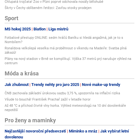
Chlupatá trojčata! Zoo v Plzni poprvé odchovala nosály bělohubé
Škrty v Čechy oblíbeném řetězci: Zavřou stovky prodejen
Sport
MS hokej 2025
Biatlon
Liga mistrů
Fotbalové přestupy ONLINE: sedm hráčů Baníku si hledá angažmá, jak je to s
Nombilem?
Ronaldova velkolepá veselka má proběhnout o víkendu na Madeiře: Svatba plná
zákazů!
Plány na nový stadion v Brně se komplikují. Výška 37 metrů prý narušuje výhled na
centrum
Móda a krása
Jak zhubnout
Trendy nehty pro jaro 2025
Nové make-up trendy
ČNB zachovala základní úrokovou sazbu 3,75 %, upozornila na inflační rizika
Všude to bouchá! František Prachař zažil v letadle horor
Až 48 °C a příchod čtvrté vlny horka. Výhled meteorologů na 10 dní dovolenkáře
nepotěší
Pro ženy a maminky
Nejčastější novoroční předsevzetí
Miminko a mráz
Jak vybírat letní
dovolenou