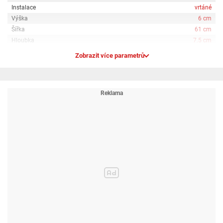
Instalace
vrtáné
Výška
6 cm
Šířka
61 cm
Hloubka
7.5 cm
Zobrazit více parametrů