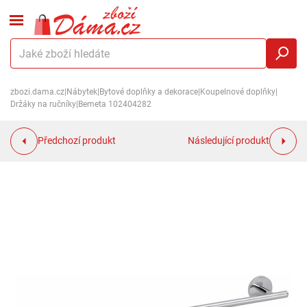
zbozi.dama.cz
|
Nábytek
|
Bytové doplňky a dekorace
|
Koupelnové doplňky
|
Držáky na ručníky
|
Bemeta 102404282
Předchozí produkt
Následující produkt