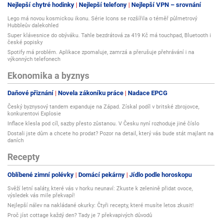
Nejlepší chytré hodinky
Nejlepší telefony
Nejlepší VPN – srovnání
Lego má novou kosmickou ikonu. Série Icons se rozšířila o téměř půlmetrový
Hubbleův dalekohled
Super klávesnice do obýváku. Tahle bezdrátová za 419 Kč má touchpad, Bluetooth i
české popisky
Spotify má problém. Aplikace zpomaluje, zamrzá a přerušuje přehrávání i na
výkonných telefonech
Ekonomika a byznys
Daňové přiznání
Novela zákoníku práce
Nadace EPCG
Český byznysový tandem expanduje na Západ. Získal podíl v britské zbrojovce,
konkurentovi Explosie
Inflace klesla pod cíl, sazby přesto zůstanou. V Česku nyní rozhoduje jiné číslo
Dostali jste dům a chcete ho prodat? Pozor na detail, který vás bude stát majlant na
daních
Recepty
Oblíbené zimní polévky
Domácí pekárny
Jídlo podle horoskopu
Svěží letní saláty, které vás v horku neunaví: Zkuste k zelenině přidat ovoce,
výsledek vás mile překvapí!
Nejlepší nálev na nakládané okurky: Čtyři recepty, které musíte letos zkusit!
Proč jíst cottage každý den? Tady je 7 překvapivých důvodů