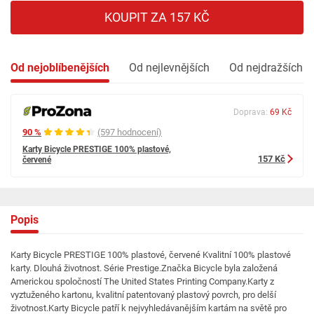
KOUPIT ZA 157 KČ
Od nejoblíbenějších
Od nejlevnějších
Od nejdražších
Doprava:
69 Kč
90 %
(597 hodnocení)
Karty Bicycle PRESTIGE 100% plastové,
157 Kč
červené
Popis
Karty Bicycle PRESTIGE 100% plastové, červené Kvalitní 100% plastové
karty. Dlouhá životnost. Série Prestige.Značka Bicycle byla založená
Americkou spoločností The United States Printing Company.Karty z
vyztuženého kartonu, kvalitní patentovaný plastový povrch, pro delší
životnost.Karty Bicycle patří k nejvyhledávanějším kartám na světě pro