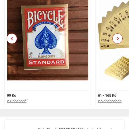
Previous
Next
99 Kč
61 - 165 Kč
v 1 obchodě
v 5 obchodech