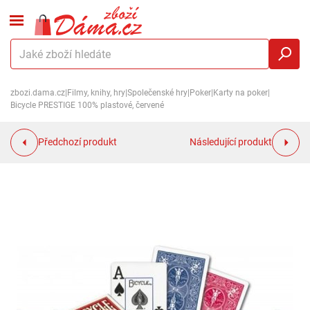
zbozi.dama.cz
|
Filmy, knihy, hry
|
Společenské hry
|
Poker
|
Karty na poker
|
Bicycle PRESTIGE 100% plastové, červené
Předchozí produkt
Následující produkt