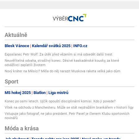
VÝBĚR
Aktuálně
Blesk Vánoce
Kalendář svátků 2025
INFO.cz
Exposlanec Petr Wolf: Za útěk před vězením si má odsedět další trest
Neuvěřitelná odvaha, strašlivý konec. Děsivé kaskadérské kousky, za které
odvážlivci zaplatili životem
Nový kráter na Měsíci? Měla do něj narazit Muskova raketa velká jako dům
Sport
MS hokej 2025
Biatlon
Liga mistrů
Konec po osmi letech. Ujčík opouští disciplinární komisi. Kdo ji povede?
Vítek na odchodu z Manchesteru. Může se stát nejdražším brankářem v historii ligy
Vstupuje jako fotograf, ne jako prezident. Petr Pavel je členem Klubu sportovních
novinářů
Móda a krása