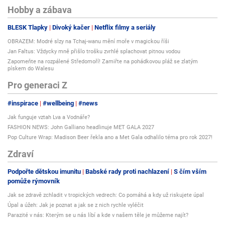
Hobby a zábava
BLESK Tlapky
Divoký kačer
Netflix filmy a seriály
OBRAZEM: Modré slzy na Tchaj-wanu mění moře v magickou říši
Jan Faltus: Vždycky mně přišlo trošku zvrhlé splachovat pitnou vodou
Zapomeňte na rozpálené Středomoří! Zamiřte na pohádkovou pláž se zlatým
pískem do Walesu
Pro generaci Z
#inspirace
#wellbeing
#news
Jak funguje vztah Lva a Vodnáře?
FASHION NEWS: John Galliano headlinuje MET GALA 2027
Pop Culture Wrap: Madison Beer řekla ano a Met Gala odhalilo téma pro rok 2027!
Zdraví
Podpořte dětskou imunitu
Babské rady proti nachlazení
S čím vším
pomůže rýmovník
Jak se zdravě zchladit v tropických vedrech: Co pomáhá a kdy už riskujete úpal
Úpal a úžeh: Jak je poznat a jak se z nich rychle vyléčit
Parazité v nás: Kterým se u nás líbí a kde v našem těle je můžeme najít?