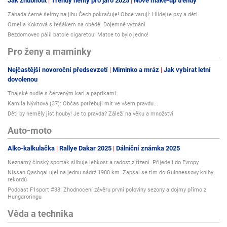
Jak zhubnout
Trendy nehty pro jaro 2025
Nové make-up trendy
Záhada černé šelmy na jihu Čech pokračuje! Obce varují: Hlídejte psy a děti
Ornella Koktová s fešákem na obědě. Dojemné vyznání
Bezdomovec pálil batole cigaretou: Matce to bylo jedno!
Pro ženy a maminky
Nejčastější novoroční předsevzetí
Miminko a mráz
Jak vybírat letní
dovolenou
Thajské nudle s červeným kari a paprikami
Kamila Nývltová (37): Občas potřebuji mít ve všem pravdu...
Děti by neměly jíst houby! Je to pravda? Záleží na věku a množství
Auto-moto
Alko-kalkulačka
Rallye Dakar 2025
Dálniční známka 2025
Neznámý čínský sporťák slibuje lehkost a radost z řízení. Přijede i do Evropy
Nissan Qashqai ujel na jednu nádrž 1980 km. Zapsal se tím do Guinnessovy knihy
rekordů
Podcast F1sport #38: Zhodnocení závěru první poloviny sezony a dojmy přímo z
Hungaroringu
Věda a technika