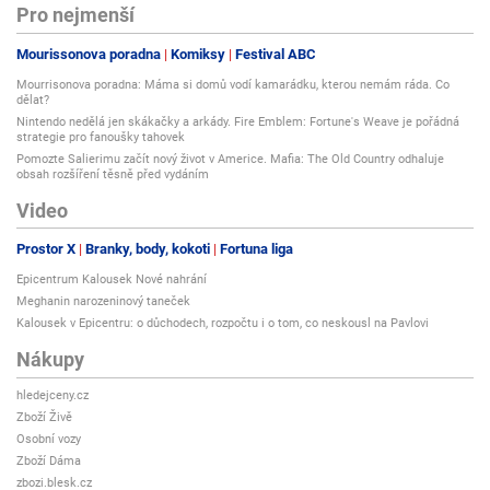
Pro nejmenší
Mourissonova poradna
Komiksy
Festival ABC
Mourrisonova poradna: Máma si domů vodí kamarádku, kterou nemám ráda. Co
dělat?
Nintendo nedělá jen skákačky a arkády. Fire Emblem: Fortune's Weave je pořádná
strategie pro fanoušky tahovek
Pomozte Salierimu začít nový život v Americe. Mafia: The Old Country odhaluje
obsah rozšíření těsně před vydáním
Video
Prostor X
Branky, body, kokoti
Fortuna liga
Epicentrum Kalousek Nové nahrání
Meghanin narozeninový taneček
Kalousek v Epicentru: o důchodech, rozpočtu i o tom, co neskousl na Pavlovi
Nákupy
hledejceny.cz
Zboží Živě
Osobní vozy
Zboží Dáma
zbozi.blesk.cz