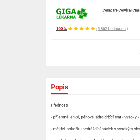
Cellacare Cervical Cla
100 %
(5 862 hodnocení)
Popis
Přednosti
- příjemně lehké, pěnové jádro držící tvar - vysok
- měkký, pokožku nedráždící návlek s vysokým ob