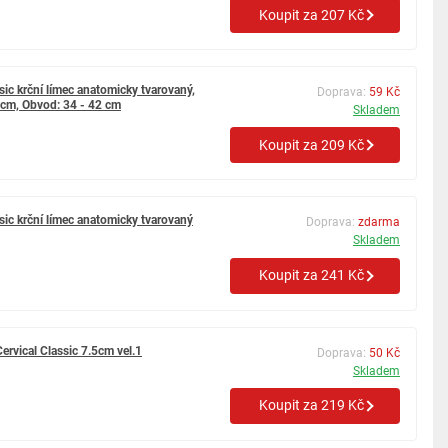
Koupit za 207 Kč
ssic krční límec anatomicky tvarovaný,
Doprava:
59 Kč
5 cm, Obvod: 34 - 42 cm
Skladem
Koupit za 209 Kč
ssic krční límec anatomicky tvarovaný
Doprava:
zdarma
Skladem
Koupit za 241 Kč
Cervical Classic 7.5cm vel.1
Doprava:
50 Kč
Skladem
Koupit za 219 Kč