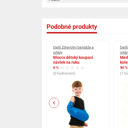
cervikální límec: ruční mytí
nežehlete, nesušte v sušičce, nečistěte chemicky
před praním zapněte zip
Podobné produkty
ravotní bandáže a
Další Zdravotní bandáže a
Dalš
ortézy
ortéz
d 429X Hinged
Bloccs dětský koupací
Med
ace with Crossing
návlek na ruku
kole
oubová kolenní
0 %
90 %
(0 hodnocení)
(1 h
cení)
Previous