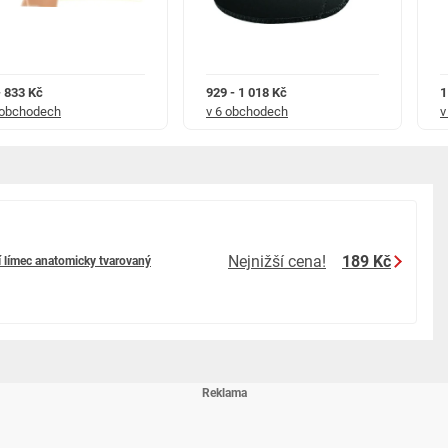
- 833 Kč
929 - 1 018 Kč
1
 obchodech
v 6 obchodech
v
Nejnižší cena!
189 Kč
ní límec anatomicky tvarovaný