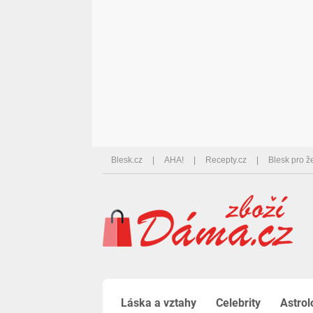
Blesk.cz
AHA!
Recepty.cz
Blesk pro ž
Láska a vztahy
Celebrity
Astrol