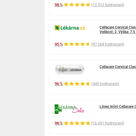
98 %
(12 512 hodnocení)
Cellacare Cervical Cla
Velikost: 2, Výška: 7,
95 %
(97 268 hodnocení)
Cellacare Cervical Cla
96 %
(449 hodnocení)
Límec krční Cellacare 
98 %
(16 031 hodnocení)