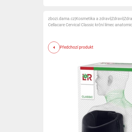
zbozi.dama.cz
|
Kosmetika a zdraví
|
Zdraví
|
Zdra
Cellacare Cervical Classic krční límec anatom
Předchozí produkt