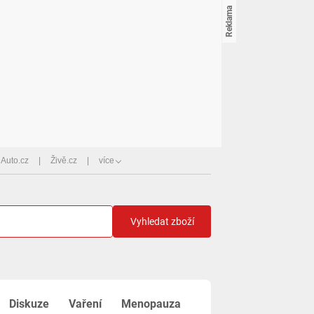
Auto.cz
Živě.cz
více
Vyhledat zboží
Diskuze
Vaření
Menopauza