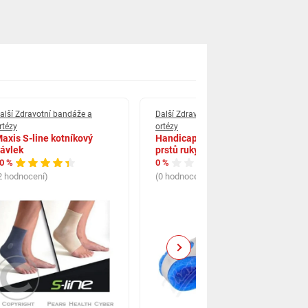
alší Zdravotní bandáže a
Další Zdravotní bandáže a
rtézy
ortézy
axis S-line kotníkový
Handicap Dlaha pro fixaci
ávlek
prstů ruky typ A
0 %
0 %
2 hodnocení)
(0 hodnocení)
Next