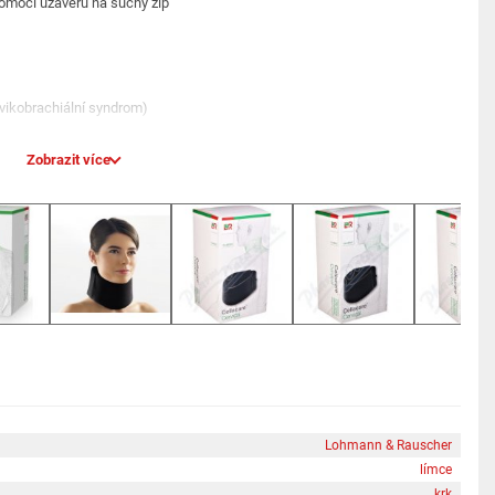
omocí uzávěru na suchý zip
rvikobrachiální syndrom)
Zobrazit více
olaps, protruze, fazetový syndrom)
unkční poruchy)
Lohmann & Rauscher
límce
krk