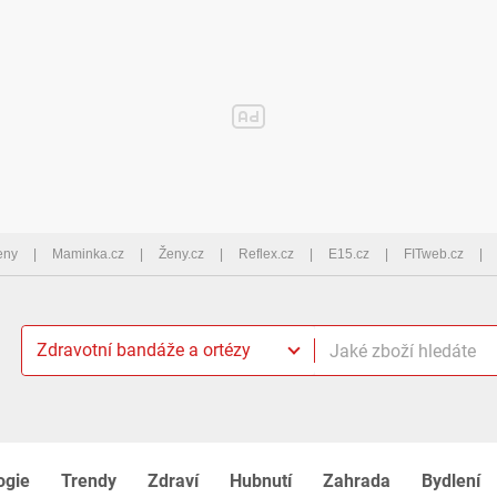
eny
Maminka.cz
Ženy.cz
Reflex.cz
E15.cz
FITweb.cz
Zdravotní bandáže a ortézy
ogie
Trendy
Zdraví
Hubnutí
Zahrada
Bydlení