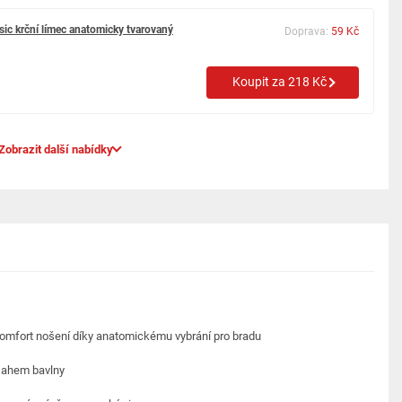
ssic krční límec anatomicky tvarovaný
Doprava:
59 Kč
Koupit za 218 Kč
Zobrazit další nabídky
ý komfort nošení díky anatomickému vybrání pro bradu
sahem bavlny