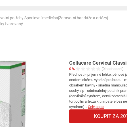
votní potřeby
|
Sportovní medicína
|
Zdravotní bandáže a ortézy
|
icky tvarovaný
Cellacare Cervical Class
0 %
(0 hodnocení)
Přednosti - příjemně lehké, pěnové já
anatomickému vybrání pro bradu - m
obsahem bavlny - snadná manipulac
suchý zip - odnímatelný potah k praní
(cervikální syndrom, cervikobrachiál
torticollis artróza krční páteře bez 
syndrom)...
Celý popis
KOUPIT ZA 20