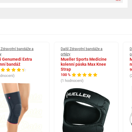
í Zdravotní bandáže a
Další Zdravotní bandáže a
D
y
ortézy
o
i Genumedi Extra
Mueller Sports Medicine
M
nní bandáž
kolenní páska Max Knee
n
Strap
9
100 %
odnocení)
(
(1 hodnocení)