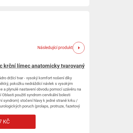
Následující produkt
ic krční límec anatomicky tvarovaný
dro držící tvar - vysoký komfort nošení díky
ěkký, pokožku nedráždící návlek s vysokým
e a plynulé nastavení obvodu pomocí uzávěru na
 Oblasti použití syndrom cervikální bolesti
ní syndrom) stočení hlavy k jedné straně krku /
neurologických poruch (prolaps, protruze, fazetový
7 KČ