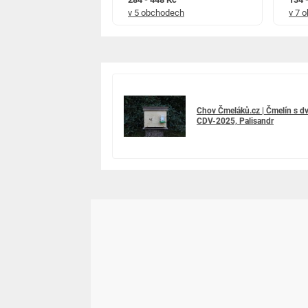
hodě
v 5 obchodech
v 7 
Chov Čmeláků.cz | Čmelín s dvo
CDV-2025, Palisandr