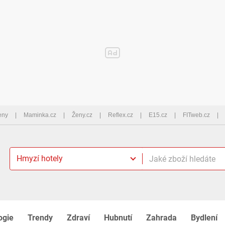
eny
Maminka.cz
Ženy.cz
Reflex.cz
E15.cz
FITweb.cz
Hmyzí hotely
ogie
Trendy
Zdraví
Hubnutí
Zahrada
Bydlení