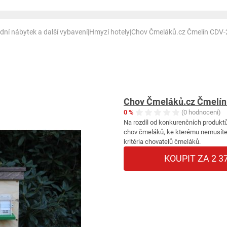
dní nábytek a další vybavení
|
Hmyzí hotely
|
Chov Čmeláků.cz Čmelín CDV-
Chov Čmeláků.cz Čmelín
0 %
(0 hodnocení)
Na rozdíl od konkurenčních produktů
chov čmeláků, ke kterému nemusíte 
kritéria chovatelů čmeláků.
KOUPIT ZA 2 3