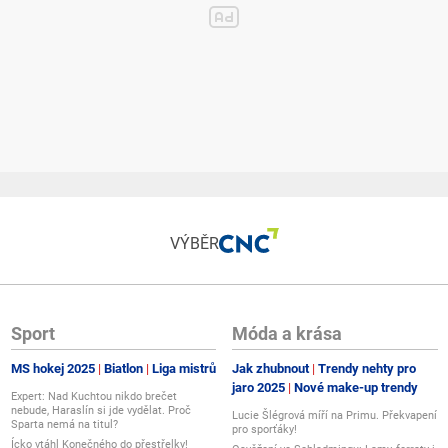
VÝBĚR
Sport
Móda a krása
MS hokej 2025
Biatlon
Liga mistrů
Jak zhubnout
Trendy nehty pro
jaro 2025
Nové make-up trendy
Expert: Nad Kuchtou nikdo brečet
nebude, Haraslín si jde vydělat. Proč
Lucie Šlégrová míří na Primu. Překvapení
Sparta nemá na titul?
pro sporťáky!
Ícko vtáhl Konečného do přestřelky!