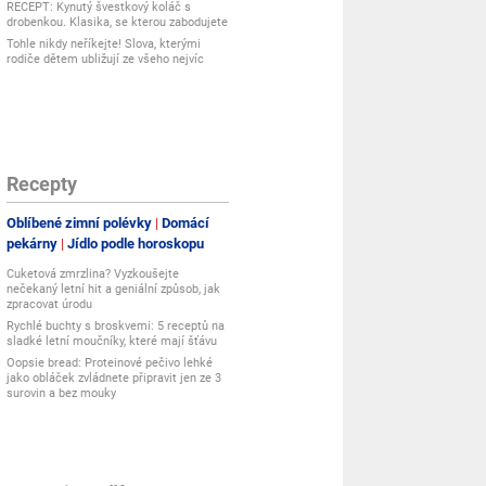
RECEPT: Kynutý švestkový koláč s
drobenkou. Klasika, se kterou zabodujete
Tohle nikdy neříkejte! Slova, kterými
rodiče dětem ubližují ze všeho nejvíc
Recepty
Oblíbené zimní polévky
Domácí
pekárny
Jídlo podle horoskopu
Cuketová zmrzlina? Vyzkoušejte
nečekaný letní hit a geniální způsob, jak
zpracovat úrodu
Rychlé buchty s broskvemi: 5 receptů na
sladké letní moučníky, které mají šťávu
Oopsie bread: Proteinové pečivo lehké
jako obláček zvládnete připravit jen ze 3
surovin a bez mouky