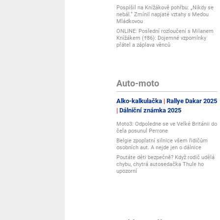
Pospíšil na Knížákově pohřbu: „Nikdy se
nebál.“ Zmínil napjaté vztahy s Medou
Mládkovou
ONLINE: Poslední rozloučení s Milanem
Knížákem (†86): Dojemné vzpomínky
přátel a záplava věnců
Auto-moto
Alko-kalkulačka
Rallye Dakar 2025
Dálniční známka 2025
Moto3: Odpoledne se ve Velké Británii do
čela posunul Perrone
Belgie zpoplatní silnice všem řidičům
osobních aut. A nejde jen o dálnice
Poutáte děti bezpečně? Když rodič udělá
chybu, chytrá autosedačka Thule ho
upozorní