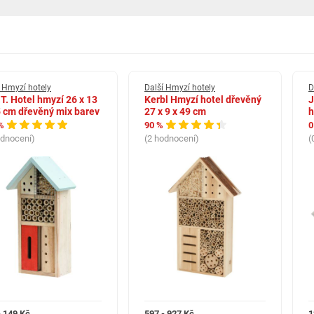
í Hmyzí hotely
Další Hmyzí hotely
D
T. Hotel hmyzí 26 x 13
Kerbl Hmyzí hotel dřevěný
J
5 cm dřevěný mix barev
27 x 9 x 49 cm
h
%
90 %
0
odnocení)
(2 hodnocení)
(
- 149 Kč
597 - 927 Kč
1