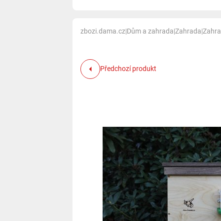
zbozi.dama.cz
|
Dům a zahrada
|
Zahrada
|
Zahra
Předchozí produkt