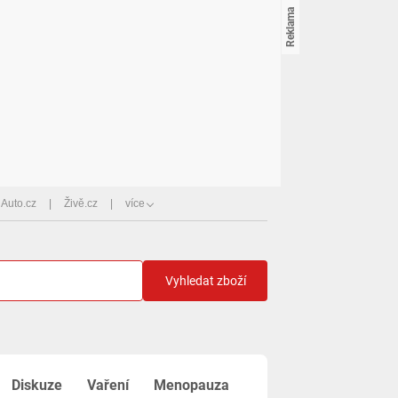
Auto.cz
Živě.cz
více
Vyhledat zboží
Diskuze
Vaření
Menopauza