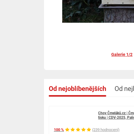
Galerie 1/2
Od nejoblíbenějších
Od nej
Chov Čmeláků.cz | Čme
tisku | CDV-2025, Pali
100 %
(239 hodnocení)