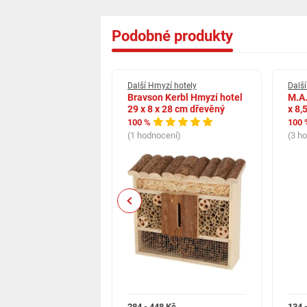
Podobné produkty
yzí hotely
Další Hmyzí hotely
Dalš
meláků.cz Čmelín
Bravson Kerbl Hmyzí hotel
M.A.
y CE-2022 Pinie
29 x 8 x 28 cm dřevěný
x 8,
100 %
100 
cení)
(1 hodnocení)
(3 h
Previous
č
284 - 448 Kč
134 