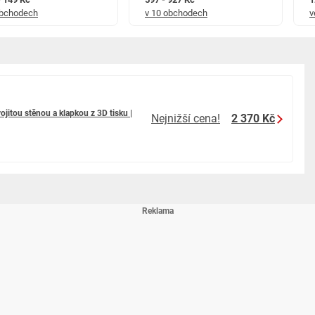
obchodech
v 10 obchodech
v
jitou stěnou a klapkou z 3D tisku |
Nejnižší cena!
2 370 Kč