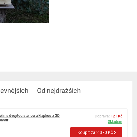
levnějších
Od nejdražších
lín s dvojitou stěnou a klapkou z 3D
Doprava:
121 Kč
sandr
Skladem
Koupit za 2 370 Kč