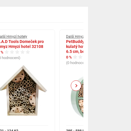
alší Hmyzí hotely
Další Hmyzí hotely
.A.D Tools Domeček pro
PetBuddy Strom života,
myz Hmyzí hotel 32108
kulatý hotel pro hmyz, 29 x
6.5 cm, borové dřevo
 %
0 %
0 hodnocení)
(0 hodnocení)
Next
21 - 124 Kč
295 - 588 Kč