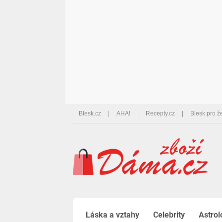
Blesk.cz
AHA!
Recepty.cz
Blesk pro ž
Láska a vztahy
Celebrity
Astrol