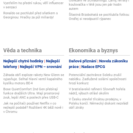
Osvěžení ve Schladmingu: Lamy, ferraty i
Vystřelím ho přední rukou, věří influencer
koulovačka v létě jsou jen pár hodin
v senzaci
autem
Ronaldo se pochlubil před sňatkem s
Šťastná Brzobohatá se pochlubila fotkou:
Georginou: Hračky za půl miliardy!
Ondřej si neodpustil rýpanec
Věda a technika
Ekonomika a byznys
Nejlepší chytré hodinky
Nejlepší
Daňové přiznání
Novela zákoníku
telefony
Nejlepší VPN – srovnání
práce
Nadace EPCG
Záhada obří exploze rakety New Glenn se
Potenciální zachránce Soleku zrušil
vyjasňuje. Selhal hlavní ventil kapalného
nabídku. Zadlužené solární společnosti
kyslíku motoru BE-4
hrozí konkurz
Bose QuietComfort 2nd Gen přebírají
V bratislavské rafinerii Slovnaft hořela
funkce dražších Ultra. Mají prostorový
nádrž, výbuch otřásl okolím
zvuk, lepší ANC a poslech přes USB-C
V Česku otevřel třicátou prodejnu, v
Jak na počítači používat Netflix v co
Polsku končí. Německý diskont nezvládl
nejlepší podobě? Rozlišení 4K běží nově i
obří ztráty
v Chromu