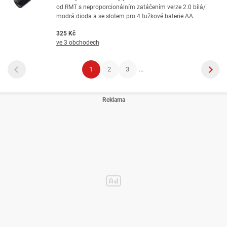
od RMT s neproporcionálním zatáčením verze 2.0 bílá/
modrá dioda a se slotem pro 4 tužkové baterie AA.
325 Kč
ve 3 obchodech
1
2
3
...