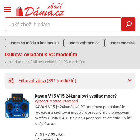
Jsem na módu a kosmetiku
Jsem zahradnice
Jsem maminka
Dálková ovládání k RC modelům
zbozi.dama.cz
|
Dálková ovládání k RC modelům
Filtrovat zboží
(391 produktů)
Kavan V15 V15 24kanálový vysílač modrý
Výrobce
Hmotnost
Provedení
KAVAN V15 je 24kanálová RC souprava pro pokročilé
rekreační a sportovní modeláře pracující na přenosovém
systému Twin 2.4GHz s plnou podporou telemetrie. Pyšní
se špičkovou...
7 191 - 7 995 Kč