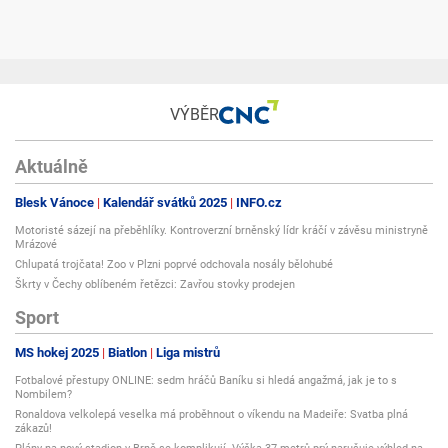
VÝBĚR
Aktuálně
Blesk Vánoce
Kalendář svátků 2025
INFO.cz
Motoristé sázejí na přeběhlíky. Kontroverzní brněnský lídr kráčí v závěsu ministryně
Mrázové
Chlupatá trojčata! Zoo v Plzni poprvé odchovala nosály bělohubé
Škrty v Čechy oblíbeném řetězci: Zavřou stovky prodejen
Sport
MS hokej 2025
Biatlon
Liga mistrů
Fotbalové přestupy ONLINE: sedm hráčů Baníku si hledá angažmá, jak je to s
Nombilem?
Ronaldova velkolepá veselka má proběhnout o víkendu na Madeiře: Svatba plná
zákazů!