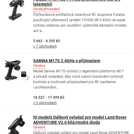
telemetrií
Výrobce
Provedení
Čtyřkanálová počítačová volantová RC souprava Futaba
používající přenosový systém T-FHSS SR 2.4GHz se super
rychlou odezvou pro soutěžní i pokročilé rekreační modely
aut a...
5 662 - 6 295 Kč
v 7 obchodech
SANWA M17S 2.4GHz s přijímačem
Výrobce
Model Sanwa M17S vychází z legendární platformy M17
a přináší vylepšení, díky nimž nabízí maximální rychlost,
kontrolu a možnosti přizpůsobení pro RC nadšence
i profesionální...
16 527 - 17 499 Kč
v 5 obchodech
IQ models Dálkový ovladač pro model Land Rover
ADVENTURE V2.0 bílá/modrá dioda
Výrobce
Dálkový ovladač určený pro model Land Rover ADVENTURE