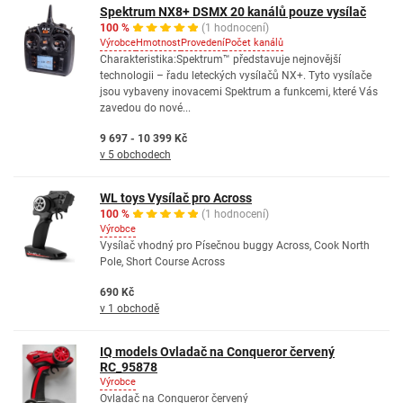
Spektrum NX8+ DSMX 20 kanálů pouze vysílač
100 %
(1 hodnocení)
Výrobce
Hmotnost
Provedení
Počet kanálů
Charakteristika:Spektrum™ představuje nejnovější
technologii – řadu leteckých vysílačů NX+. Tyto vysílače
jsou vybaveny inovacemi Spektrum a funkcemi, které Vás
zavedou do nové...
9 697 - 10 399 Kč
v 5 obchodech
WL toys Vysílač pro Across
100 %
(1 hodnocení)
Výrobce
Vysílač vhodný pro Písečnou buggy Across, Cook North
Pole, Short Course Across
690 Kč
v 1 obchodě
IQ models Ovladač na Conqueror červený
RC_95878
Výrobce
Ovladač na Conqueror červený