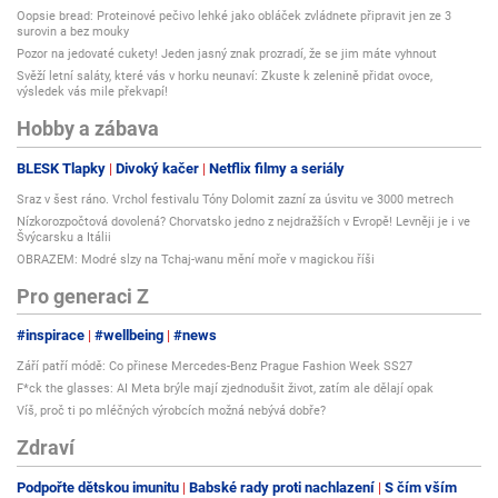
Oopsie bread: Proteinové pečivo lehké jako obláček zvládnete připravit jen ze 3
surovin a bez mouky
Pozor na jedovaté cukety! Jeden jasný znak prozradí, že se jim máte vyhnout
Svěží letní saláty, které vás v horku neunaví: Zkuste k zelenině přidat ovoce,
výsledek vás mile překvapí!
Hobby a zábava
BLESK Tlapky
Divoký kačer
Netflix filmy a seriály
Sraz v šest ráno. Vrchol festivalu Tóny Dolomit zazní za úsvitu ve 3000 metrech
Nízkorozpočtová dovolená? Chorvatsko jedno z nejdražších v Evropě! Levněji je i ve
Švýcarsku a Itálii
OBRAZEM: Modré slzy na Tchaj-wanu mění moře v magickou říši
Pro generaci Z
#inspirace
#wellbeing
#news
Září patří módě: Co přinese Mercedes-Benz Prague Fashion Week SS27
F*ck the glasses: AI Meta brýle mají zjednodušit život, zatím ale dělají opak
Víš, proč ti po mléčných výrobcích možná nebývá dobře?
Zdraví
Podpořte dětskou imunitu
Babské rady proti nachlazení
S čím vším