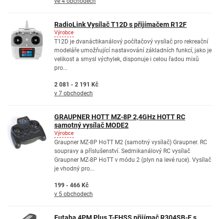
ve 4 obchodech
RadioLink Vysílač T12D s přijímačem R12F
Výrobce
T12D je dvanáctikanálový počítačový vysílač pro rekreační
modeláře umožňující nastavování základních funkcí, jako je
velikost a smysl výchylek, disponuje i celou řadou mixů
pro...
2 081 - 2 191 Kč
v 7 obchodech
GRAUPNER HOTT MZ-8P 2,4GHz HOTT RC
samotný vysílač MODE2
Výrobce
Graupner MZ-8P HoTT M2 (samotný vysílač) Graupner. RC
soupravy a příslušenství. Sedmikanálový RC vysílač
Graupner MZ-8P HoTT v módu 2 (plyn na levé ruce). Vysílač
je vhodný pro...
199 - 466 Kč
v 5 obchodech
Futaba 4PM Plus T-FHSS přijímač R304SB-E s