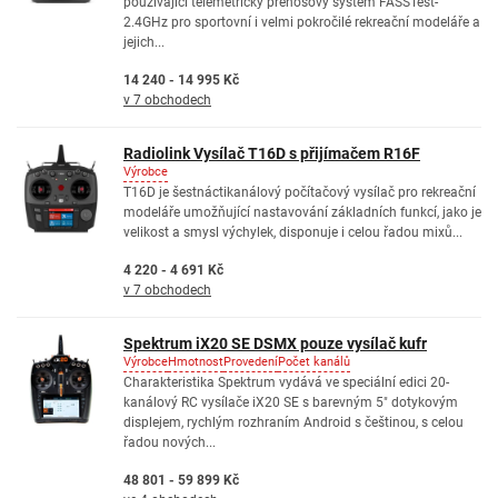
používající telemetrický přenosový systém FASSTest-
2.4GHz pro sportovní i velmi pokročilé rekreační modeláře a
jejich...
14 240 - 14 995 Kč
v 7 obchodech
Radiolink Vysílač T16D s přijímačem R16F
Výrobce
T16D je šestnáctikanálový počítačový vysílač pro rekreační
modeláře umožňující nastavování základních funkcí, jako je
velikost a smysl výchylek, disponuje i celou řadou mixů...
4 220 - 4 691 Kč
v 7 obchodech
Spektrum iX20 SE DSMX pouze vysílač kufr
Výrobce
Hmotnost
Provedení
Počet kanálů
Charakteristika Spektrum vydává ve speciální edici 20-
kanálový RC vysílače iX20 SE s barevným 5" dotykovým
displejem, rychlým rozhraním Android s češtinou, s celou
řadou nových...
48 801 - 59 899 Kč