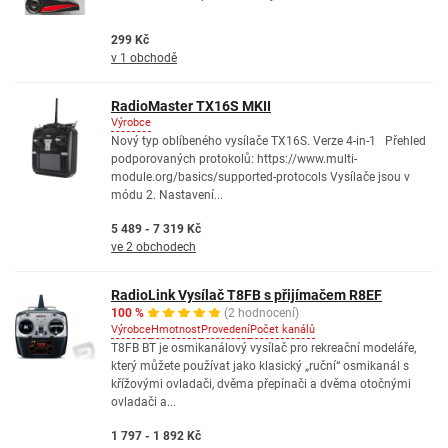
299 Kč
v 1 obchodě
RadioMaster TX16S MKII
Výrobce
Nový typ oblíbeného vysílače TX16S. Verze 4-in-1 Přehled
podporovaných protokolů: https://www.multi-
module.org/basics/supported-protocols Vysílače jsou v
módu 2. Nastavení...
5 489 - 7 319 Kč
ve 2 obchodech
RadioLink Vysílač T8FB s přijímačem R8EF
100 %
(2 hodnocení)
Výrobce
Hmotnost
Provedení
Počet kanálů
T8FB BT je osmikanálový vysílač pro rekreační modeláře,
který můžete používat jako klasický „ruční“ osmikanál s
křížovými ovladači, dvěma přepínači a dvěma otočnými
ovladači a...
1 797 - 1 892 Kč