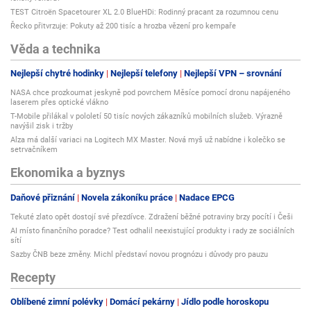
TEST Citroën Spacetourer XL 2.0 BlueHDi: Rodinný pracant za rozumnou cenu
Řecko přitvrzuje: Pokuty až 200 tisíc a hrozba vězení pro kempaře
Věda a technika
Nejlepší chytré hodinky
Nejlepší telefony
Nejlepší VPN – srovnání
NASA chce prozkoumat jeskyně pod povrchem Měsíce pomocí dronu napájeného
laserem přes optické vlákno
T-Mobile přilákal v pololetí 50 tisíc nových zákazníků mobilních služeb. Výrazně
navýšil zisk i tržby
Alza má další variaci na Logitech MX Master. Nová myš už nabídne i kolečko se
setrvačníkem
Ekonomika a byznys
Daňové přiznání
Novela zákoníku práce
Nadace EPCG
Tekuté zlato opět dostojí své přezdívce. Zdražení běžné potraviny brzy pocítí i Češi
AI místo finančního poradce? Test odhalil neexistující produkty i rady ze sociálních
sítí
Sazby ČNB beze změny. Michl představí novou prognózu i důvody pro pauzu
Recepty
Oblíbené zimní polévky
Domácí pekárny
Jídlo podle horoskopu