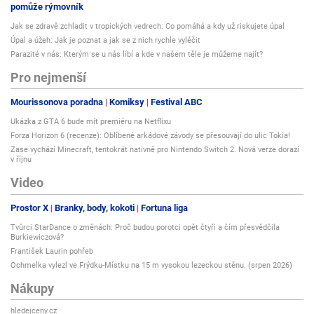
pomůže rýmovník
Jak se zdravě zchladit v tropických vedrech: Co pomáhá a kdy už riskujete úpal
Úpal a úžeh: Jak je poznat a jak se z nich rychle vyléčit
Parazité v nás: Kterým se u nás líbí a kde v našem těle je můžeme najít?
Pro nejmenší
Mourissonova poradna
Komiksy
Festival ABC
Ukázka z GTA 6 bude mít premiéru na Netflixu
Forza Horizon 6 (recenze): Oblíbené arkádové závody se přesouvají do ulic Tokia!
Zase vychází Minecraft, tentokrát nativně pro Nintendo Switch 2. Nová verze dorazí
v říjnu
Video
Prostor X
Branky, body, kokoti
Fortuna liga
Tvůrci StarDance o změnách: Proč budou porotci opět čtyři a čím přesvědčila
Burkiewiczová?
František Laurin pohřeb
Ochmelka vylezl ve Frýdku-Místku na 15 m vysokou lezeckou stěnu. (srpen 2026)
Nákupy
hledejceny.cz