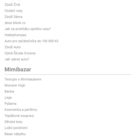
Zboží Živě
Osobní vozy
Zboží Dáma
zbozi.blesk.cz
Jak na prohlídku ojetého vozu?
HobbyKompas
Auto pro začátečníka do 100 000 Kč
Zboží Auto
Ojetá Škoda Octavia
Jak vybrat auto?
Mimibazar
Testujte s Mimibazarem
Monster High
Barbie
Lego
Pyžama
Kosmetika a parfémy
Teplákové soupravy
Dětské boty
Ložní povlečení
Bazar nábytku