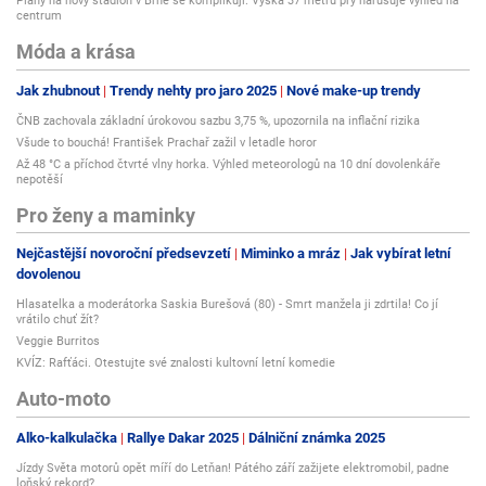
Plány na nový stadion v Brně se komplikují. Výška 37 metrů prý narušuje výhled na
centrum
Móda a krása
Jak zhubnout
Trendy nehty pro jaro 2025
Nové make-up trendy
ČNB zachovala základní úrokovou sazbu 3,75 %, upozornila na inflační rizika
Všude to bouchá! František Prachař zažil v letadle horor
Až 48 °C a příchod čtvrté vlny horka. Výhled meteorologů na 10 dní dovolenkáře
nepotěší
Pro ženy a maminky
Nejčastější novoroční předsevzetí
Miminko a mráz
Jak vybírat letní
dovolenou
Hlasatelka a moderátorka Saskia Burešová (80) - Smrt manžela ji zdrtila! Co jí
vrátilo chuť žít?
Veggie Burritos
KVÍZ: Rafťáci. Otestujte své znalosti kultovní letní komedie
Auto-moto
Alko-kalkulačka
Rallye Dakar 2025
Dálniční známka 2025
Jízdy Světa motorů opět míří do Letňan! Pátého září zažijete elektromobil, padne
loňský rekord?