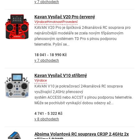
v 7 obchodech
Kavan Vysílač V20 Pro červený
Výrobce
Hmotnost
Provedení
KAVAN V20 Pro je špičková 24kanálová RC souprava pro
nejnáročnější modeláře se zcela novým třípásmovým
přenosovým systémem TD Pro s plnou podporou
telemetrie. Pyšní se...
18 041 - 18 990 Kč
v 7 obchodech
Kavan Vysílač V10 stříbrný
Výrobce
KAVAN V10 je pokračovací 24kanálová RC souprava
využívající 2,4GHz přenosový
systém ACCESS nebo ACCST s plnou podporou telemetrie.
Může se pochlubit vynikající dobou odezvy až...
4 741 - 5 322 Kč
v 8 obchodech
Absima Volantová RC souprava CR3P 2,4GHz 2x