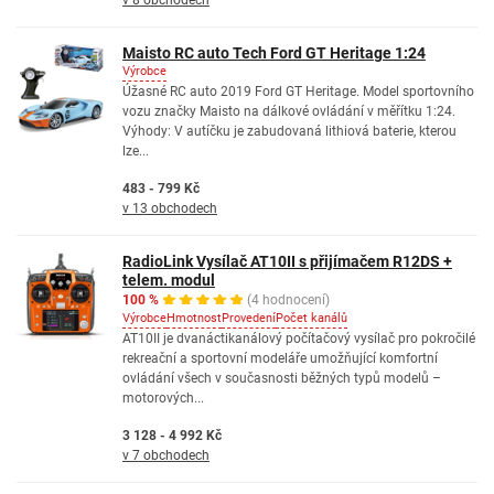
v 8 obchodech
Maisto RC auto Tech Ford GT Heritage 1:24
Výrobce
Úžasné RC auto 2019 Ford GT Heritage. Model sportovního
vozu značky Maisto na dálkové ovládání v měřítku 1:24.
Výhody: V autíčku je zabudovaná lithiová baterie, kterou
lze...
483 - 799 Kč
v 13 obchodech
RadioLink Vysílač AT10II s přijímačem R12DS +
telem. modul
100 %
(4 hodnocení)
Výrobce
Hmotnost
Provedení
Počet kanálů
AT10II je dvanáctikanálový počítačový vysílač pro pokročilé
rekreační a sportovní modeláře umožňující komfortní
ovládání všech v současnosti běžných typů modelů –
motorových...
3 128 - 4 992 Kč
v 7 obchodech