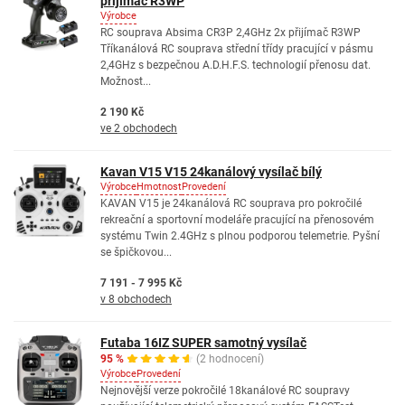
přijímač R3WP
Výrobce
RC souprava Absima CR3P 2,4GHz 2x přijímač R3WP
Tříkanálová RC souprava střední třídy pracující v pásmu
2,4GHz s bezpečnou A.D.H.F.S. technologií přenosu dat.
Možnost...
2 190 Kč
ve 2 obchodech
Kavan V15 V15 24kanálový vysílač bílý
Výrobce
Hmotnost
Provedení
KAVAN V15 je 24kanálová RC souprava pro pokročilé
rekreační a sportovní modeláře pracující na přenosovém
systému Twin 2.4GHz s plnou podporou telemetrie. Pyšní
se špičkovou...
7 191 - 7 995 Kč
v 8 obchodech
Futaba 16IZ SUPER samotný vysílač
95 %
(2 hodnocení)
Výrobce
Provedení
Nejnovější verze pokročilé 18kanálové RC soupravy