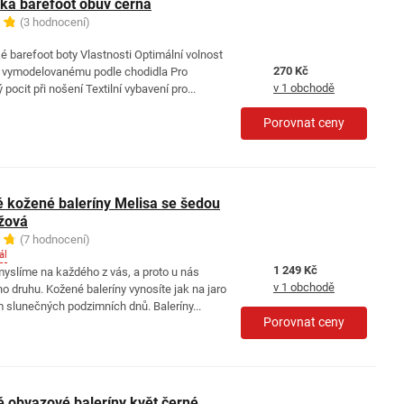
á barefoot obuv černá
(3 hodnocení)
barefoot boty Vlastnosti Optimální volnost
270 Kč
u vymodelovanému podle chodidla Pro
v 1 obchodě
 pocit při nošení Textilní vybavení pro...
Porovnat ceny
 kožené baleríny Melisa se šedou
žová
(7 hodnocení)
ál
1 249 Kč
yslíme na každého z vás, a proto u nás
v 1 obchodě
o druhu. Kožené baleríny vynosíte jak na jaro
em slunečných podzimních dnů. Baleríny...
Porovnat ceny
 obvazové baleríny květ černé