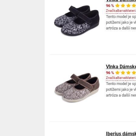
96 %
Značka
Barva
Materi
Tento model je s
potížemi jako je v
artróza a další ne
Vlnka Dámské
96 %
Značka
Barva
Materi
Tento model je s
potížemi jako je v
artróza a další ne
Iberius dámsk