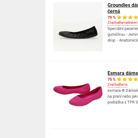
Groundies dám
černá
79 %
Značka
Barva
Materi
Speciální parametr
gumičkou - Jemný
drop - Anatomická 
Esmara dámsk
75 %
Značka
Barva
esmara ® Dámské 
na praní nebo jak
podrážka z TPR Sp