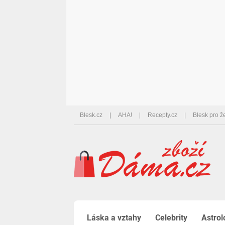
Blesk.cz
AHA!
Recepty.cz
Blesk pro ž
Láska a vztahy
Celebrity
Astrol