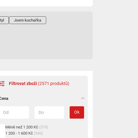
tyl
Jsem kuchařka
Filtrovat zboží
(2571 produktů)
Cena
Ok
Méně než 1 200 Kč
(579)
1 200 - 1 600 Kč
(546)