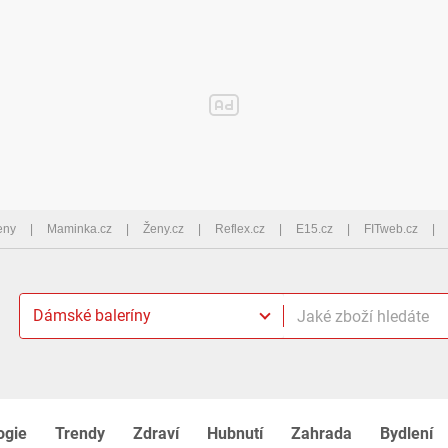
eny
Maminka.cz
Ženy.cz
Reflex.cz
E15.cz
FITweb.cz
Dámské baleríny
ogie
Trendy
Zdraví
Hubnutí
Zahrada
Bydlení