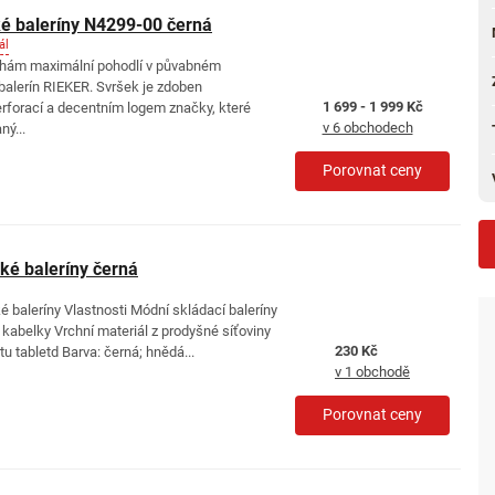
é baleríny N4299-00 černá
ál
ohám maximální pohodlí v půvabném
balerín RIEKER. Svršek je zdoben
1 699 - 1 999 Kč
rforací a decentním logem značky, které
v 6 obchodech
ný...
Porovnat ceny
é baleríny černá
baleríny Vlastnosti Módní skládací baleríny
é kabelky Vrchní materiál z prodyšné síťoviny
230 Kč
u tabletd Barva: černá; hnědá...
v 1 obchodě
Porovnat ceny