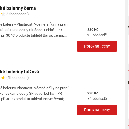
é baleríny černá
(9 hodnocení)
baleríny Vlastnosti Včetně síťky na praní
230 Kč
cká taška na cesty Skládací Lehká TPR
v 1 obchodě
při 30 °C produktu tabletd Barva: černá;...
Porovnat ceny
é baleríny béžová
(5 hodnocení)
baleríny Vlastnosti Včetně síťky na praní
230 Kč
cká taška na cesty Skládací Lehká TPR
v 1 obchodě
při 30 °C produktu tabletd Barva: černá;...
Porovnat ceny