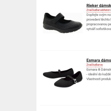
Rieker dámsk
Značka
Barva
Materi
Dopřejte svým n
provedení těchto 
propracovanou pe
vytváří sofistikova
Esmara dámsk
Značka
Barva
Esmara ® Dámské 
- ideální do každ
Vlastnosti produkt