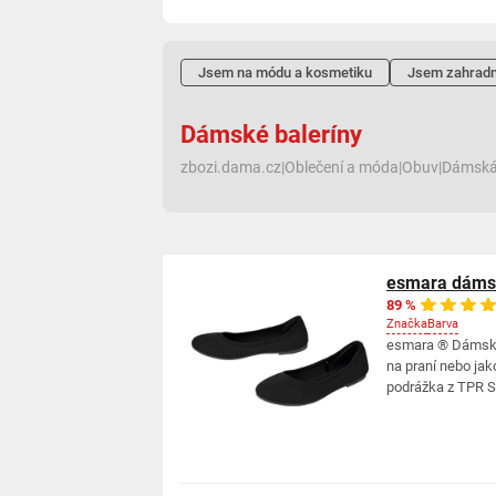
Jsem na módu a kosmetiku
Jsem zahradn
Dámské baleríny
zbozi.dama.cz
|
Oblečení a móda
|
Obuv
|
Dámská
esmara dámsk
89 %
Značka
Barva
esmara ® Dámské 
na praní nebo jak
podrážka z TPR Sp