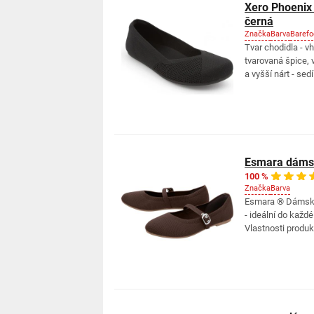
Xero Phoenix 
černá
Značka
Barva
Barefo
Tvar chodidla - v
tvarovaná špice, 
a vyšší nárt - sed
Esmara dámsk
100 %
Značka
Barva
Esmara ® Dámské 
- ideální do každ
Vlastnosti produkt