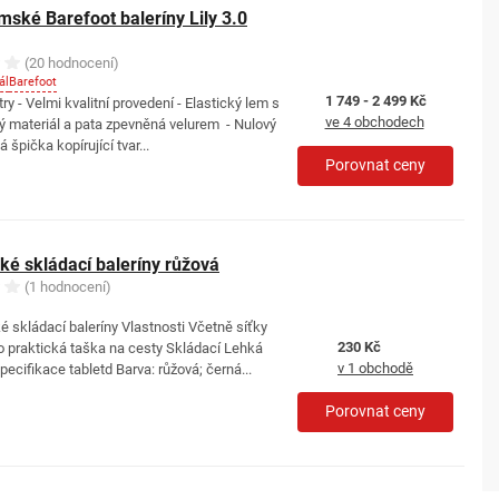
ské Barefoot baleríny Lily 3.0
(20 hodnocení)
ál
Barefoot
1 749 - 2 499 Kč
y - Velmi kvalitní provedení - Elastický lem s
ve 4 obchodech
 materiál a pata zpevněná velurem - Nulový
špička kopírující tvar...
Porovnat ceny
é skládací baleríny růžová
(1 hodnocení)
skládací baleríny Vlastnosti Včetně síťky
230 Kč
o praktická taška na cesty Skládací Lehká
v 1 obchodě
ecifikace tabletd Barva: růžová; černá...
Porovnat ceny