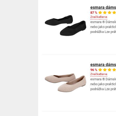
esmara dámsk
87 %
Značka
Barva
esmara ® Dámské 
nebo jako prakti
podrážka Lze prát 
esmara dámsk
96 %
Značka
Barva
esmara ® Dámské 
nebo jako prakti
podrážka Lze prát 