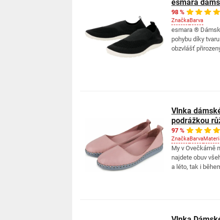
esmara dámsk
98 %
Značka
Barva
esmara ® Dámské 
pohybu díky tvar
obzvlášť přirozený
Vlnka dámské
podrážkou rů
97 %
Značka
Barva
Materi
My v Ovečkárně m
najdete obuv všeh
a léto, tak i běh
Vlnka Dámské