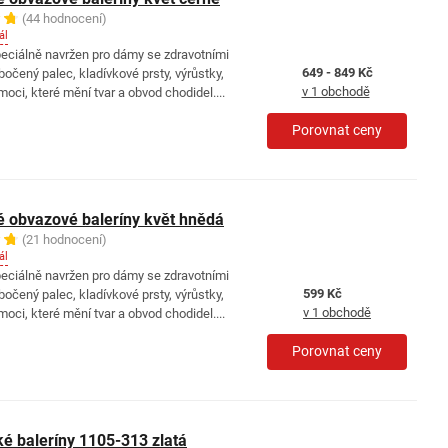
(44 hodnocení)
ál
peciálně navržen pro dámy se zdravotními
649 - 849 Kč
bočený palec, kladívkové prsty, výrůstky,
v 1 obchodě
moci, které mění tvar a obvod chodidel....
Porovnat ceny
 obvazové baleríny květ hnědá
(21 hodnocení)
ál
peciálně navržen pro dámy se zdravotními
599 Kč
bočený palec, kladívkové prsty, výrůstky,
v 1 obchodě
moci, které mění tvar a obvod chodidel....
Porovnat ceny
é baleríny 1105-313 zlatá