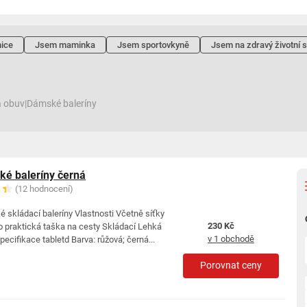
ice
Jsem maminka
Jsem sportovkyně
Jsem na zdravý životní s
 obuv
|
Dámské baleríny
é baleríny černá
(12 hodnocení)
skládací baleríny Vlastnosti Včetně síťky
230 Kč
o praktická taška na cesty Skládací Lehká
v 1 obchodě
ecifikace tabletd Barva: růžová; černá...
Porovnat ceny