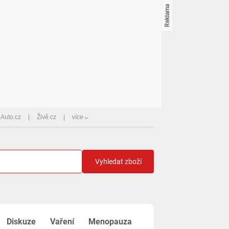
Auto.cz
Živě.cz
více
Vyhledat zboží
Diskuze
Vaření
Menopauza