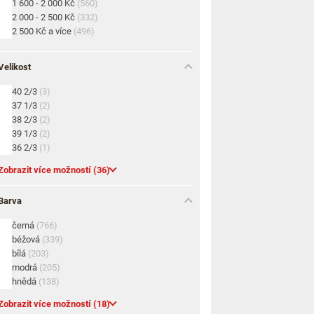
1 600 - 2 000 Kč
(560)
2 000 - 2 500 Kč
(332)
2 500 Kč a více
(496)
Velikost
40 2/3
(3)
37 1/3
(2)
38 2/3
(2)
39 1/3
(2)
36 2/3
(1)
Zobrazit více možností (36)
Barva
černá
(766)
béžová
(339)
bílá
(203)
modrá
(205)
hnědá
(138)
Zobrazit více možností (18)