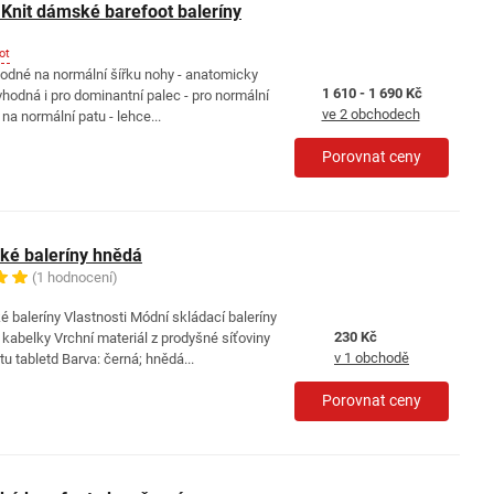
Knit dámské barefoot baleríny
ot
hodné na normální šířku nohy - anatomicky
1 610 - 1 690 Kč
vhodná i pro dominantní palec - pro normální
ve 2 obchodech
í na normální patu - lehce...
Porovnat ceny
é baleríny hnědá
(1 hodnocení)
baleríny Vlastnosti Módní skládací baleríny
230 Kč
é kabelky Vrchní materiál z prodyšné síťoviny
v 1 obchodě
u tabletd Barva: černá; hnědá...
Porovnat ceny