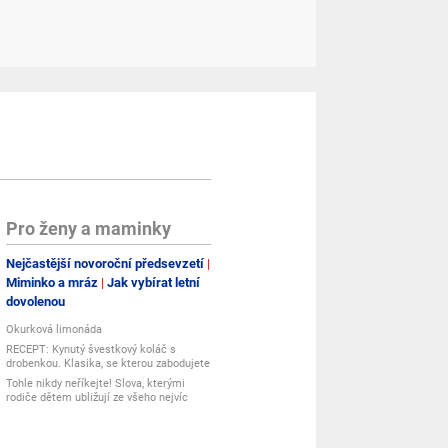
Pro ženy a maminky
Nejčastější novoroční předsevzetí
Miminko a mráz
Jak vybírat letní
dovolenou
Okurková limonáda
RECEPT: Kynutý švestkový koláč s
drobenkou. Klasika, se kterou zabodujete
Tohle nikdy neříkejte! Slova, kterými
rodiče dětem ubližují ze všeho nejvíc