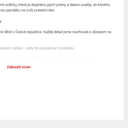
i srdíčky, které je doplněno jejich jmény a datem svatby, do kterého
nou památku na svůj svatební den.
y.
inné dílně v České republice. Každý detail jsme navrhovali s důrazem na
 Vašeho zadání - pište do poznámky k produktu
 VYŽADOVÁNA PLATBA PŘEDEM, NELZE zaslat NA DOBÍRKU!
Zobrazit více
 celková tloušťka 1 cm
iginální návrhy, kvalitní materiály, možnost personalizace a precizní
ěné s láskou a se zárukou kvality.