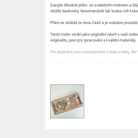
Darujte dřevěné přání se svatebním motivem a bílým
vložíte bankovky. Novomanželé tak budou mít krás
Přání se skládá ze dvou částí a je svázáno provázk
Tento motiv vznikl jako originální návrh v naší rod
originalitu, precizní zpracování a kvalitní materiály.
Pro doplnění jmen novomanželů a data svatby, dle
Varianta vlastní nápis (= zakázková výroba)=
Rozměr: 20x 10 cm, Tloušťka přání 0,5 cm x 2 díly,
Materiál: buk (pevnější než bříza)
Bankovky nejsou součástí výrobku.
K přání si můžete zakoupit papírovou obálku ZDE
Originální česká výroba z rodinné dílny – vlastní or
zpracování bez kompromisů. To jsou produkty vyráb