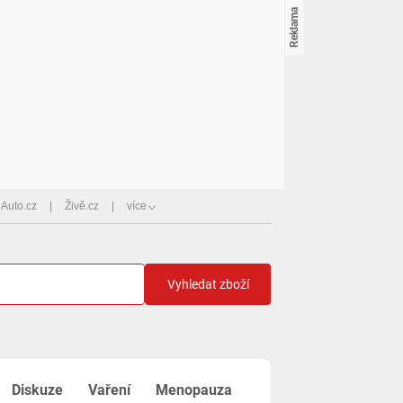
Auto.cz
Živě.cz
více
Vyhledat zboží
Diskuze
Vaření
Menopauza