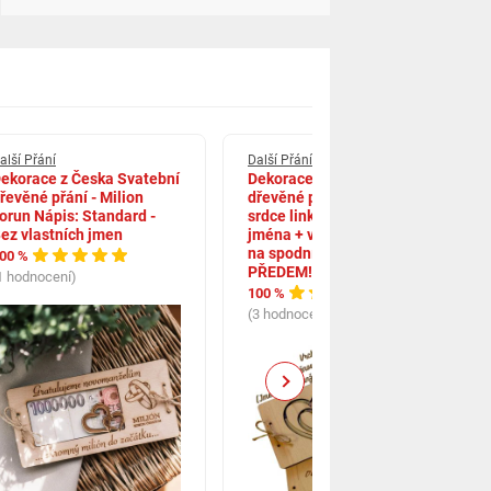
alší Přání
Další Přání
ekorace z Česka Svatební
Dekorace z Česka Svatební
řevěné přání - Milion
dřevěné přání na peníze -
orun Nápis: Standard -
srdce linka Nápis: Vlastní
ez vlastních jmen
jména + věnování od koho
na spodní díl + PLATBA
00 %
PŘEDEM!
1 hodnocení)
100 %
(3 hodnocení)
Next