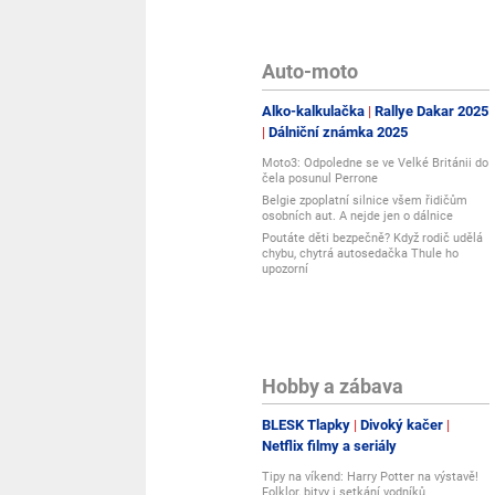
dar."
}
},
Auto-moto
{
"@type": "Question",
Alko-kalkulačka
Rallye Dakar 2025
"name": "Jaký je rozdíl oproti levnějším variantám?"
Dálniční známka 2025
"acceptedAnswer": {
"@type": "Answer",
Moto3: Odpoledne se ve Velké Británii do
čela posunul Perrone
"text": "Rozdíl je především v kvalitě materiálu, p
překližku, dbáme na čisté gravírování bez nedokona
Belgie zpoplatní silnice všem řidičům
osobních aut. A nejde jen o dálnice
předání novomanželům."
Poutáte děti bezpečně? Když rodič udělá
}
chybu, chytrá autosedačka Thule ho
}
upozorní
]
}
Hobby a zábava
BLESK Tlapky
Divoký kačer
Netflix filmy a seriály
Tipy na víkend: Harry Potter na výstavě!
Folklor, bitvy i setkání vodníků