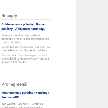
Recepty
Oblíbené zimní polévky
Domácí
pekárny
Jídlo podle horoskopu
Cuketová zmrzlina? Vyzkoušejte
nečekaný letní hit a geniální způsob, jak
zpracovat úrodu
Rychlé buchty s broskvemi: 5 receptů na
sladké letní moučníky, které mají šťávu
Oopsie bread: Proteinové pečivo lehké
jako obláček zvládnete připravit jen ze 3
surovin a bez mouky
Pro nejmenší
Mourissonova poradna
Komiksy
Festival ABC
Kdo vynalezl kapesník? Historie od
středověku po papírové kapesníky