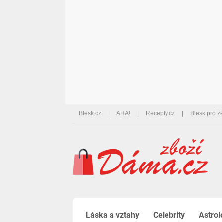
Blesk.cz
AHA!
Recepty.cz
Blesk pro ž
Láska a vztahy
Celebrity
Astrol