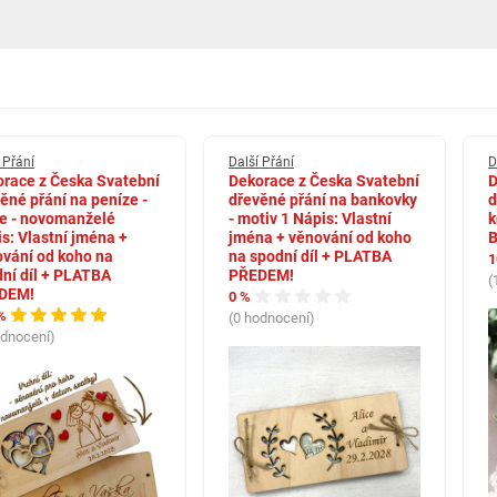
em srdce a postaviček novomanželů, který vznikl v naší rodinné dílně v
, aby přání působilo osobně, elegantně a jako opravdu originální svatební
 Přání
Další Přání
D
race z Česka Svatební
Dekorace z Česka Svatební
D
ěné přání na peníze -
dřevěné přání na bankovky
d
e - novomanželé
- motiv 1 Nápis: Vlastní
k
s: Vlastní jména +
jména + věnování od koho
B
ižky a používáme precizní laserové gravírování bez otřepů a spálených
vání od koho na
na spodní díl + PLATBA
1
nejde o anonymní produkt bez příběhu vyrobený z měkkého nebo nekvalitního
ní díl + PLATBA
PŘEDEM!
(
DEM!
0 %
%
(0 hodnocení)
odnocení)
ně v České republice. Každý kus prochází ruční kontrolou a nevzniká ve
 osobitost, kvalitu a originální zpracování.
ku s penězi. Novomanželé finanční dar obvykle ocení a díky originálnímu
sobně, ale jako promyšlený a originálně předaný svatební dar.