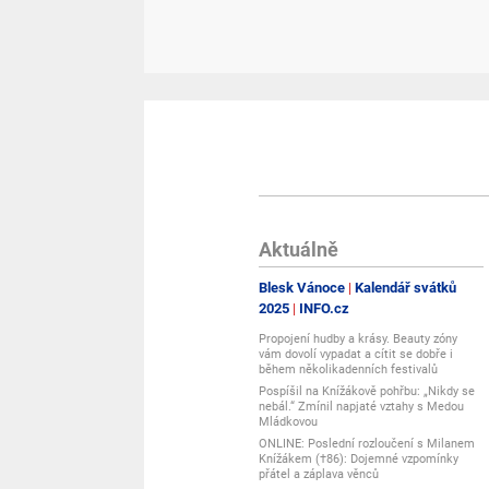
"name": "V čem je toto svatební přání jiné než běžn
"acceptedAnswer": {
"@type": "Answer",
"text": "Naše svatební přání vyrábíme z pevné buko
spálených hran. Motiv je originální a navržený ná
nekvalitního materiálu."
}
},
{
"@type": "Question",
"name": "Kde a jak svatební přání vzniká?",
"acceptedAnswer": {
Aktuálně
"@type": "Answer",
"text": "Svatební přání navrhujeme a vyrábíme v rod
Blesk Vánoce
Kalendář svátků
nevzniká ve velkosériové výrobě – i díky tomu si přá
2025
INFO.cz
}
},
Propojení hudby a krásy. Beauty zóny
vám dovolí vypadat a cítit se dobře i
{
během několikadenních festivalů
"@type": "Question",
Pospíšil na Knížákově pohřbu: „Nikdy se
"name": "Je svatební přání vhodné jako hlavní svate
nebál.“ Zmínil napjaté vztahy s Medou
"acceptedAnswer": {
Mládkovou
"@type": "Answer",
ONLINE: Poslední rozloučení s Milanem
"text": "Ano, svatební přání často nahrazuje klasi
Knížákem (†86): Dojemné vzpomínky
přátel a záplava věnců
originálnímu dřevěnému zpracování nepůsobí darov