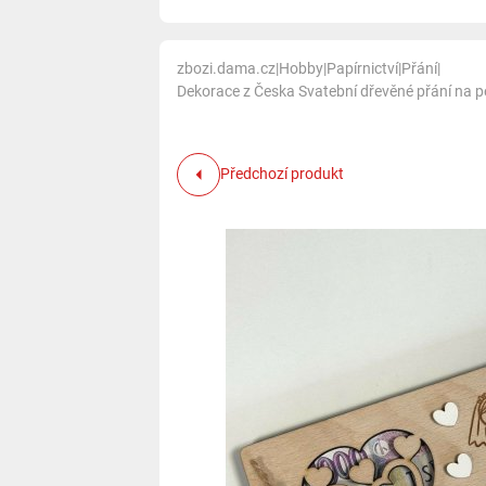
zbozi.dama.cz
|
Hobby
|
Papírnictví
|
Přání
|
Dekorace z Česka Svatební dřevěné přání na p
Předchozí produkt