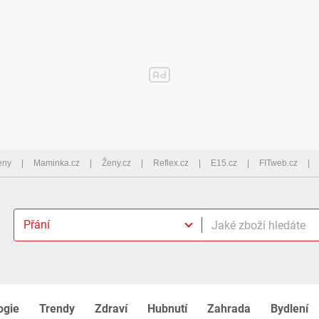
eny
Maminka.cz
Ženy.cz
Reflex.cz
E15.cz
FITweb.cz
Přání
ogie
Trendy
Zdraví
Hubnutí
Zahrada
Bydlení