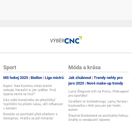
é kopie?",
vé překližky a používáme precizní laserové gravírování bez otřepů a
mi, takže nejde o anonymní produkt bez příběhu vyrobený z měkkého nebo
VÝBĚR
Sport
Móda a krása
inné dílně v České republice. Každý kus prochází ruční kontrolou a
MS hokej 2025
Biatlon
Liga mistrů
Jak zhubnout
Trendy nehty pro
ní zachovává osobitost, kvalitu a originální zpracování."
jaro 2025
Nové make-up trendy
Expert: Nad Kuchtou nikdo brečet
nebude, Haraslín si jde vydělat. Proč
Lucie Šlégrová míří na Primu. Překvapení
Sparta nemá na titul?
pro sporťáky!
Ícko vtáhl Konečného do přestřelky!
Osvěžení ve Schladmingu: Lamy, ferraty i
Vystřelím ho přední rukou, věří influencer
koulovačka v létě jsou jen pár hodin
bní dar?",
v senzaci
autem
Ronaldo se pochlubil před sňatkem s
Šťastná Brzobohatá se pochlubila fotkou:
Georginou: Hračky za půl miliardy!
Ondřej si neodpustil rýpanec
ckou obálku s penězi. Novomanželé finanční dar obvykle ocení a díky
ání peněz neosobně, ale jako promyšlený a originálně předaný svatební