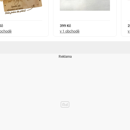
i zpracování a originalitě návrhu. Používáme pevnou bukovou překližku,
Kč
399 Kč
2
dý výrobek ručně kontrolujeme, aby působil reprezentativně při předání
obchodě
v 1 obchodě
v
ím motivem srdce a postaviček novomanželů, který vznikl v naší rodinné
íme tak, aby přání působilo osobně, elegantně a jako opravdu originální