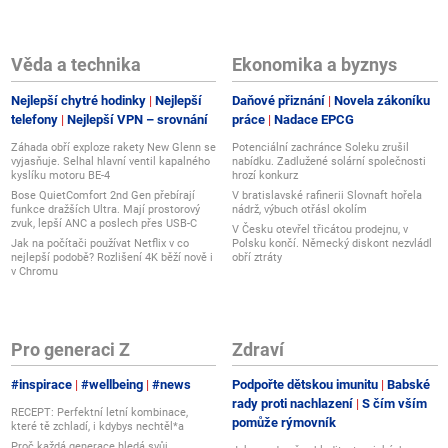
Věda a technika
Ekonomika a byznys
Nejlepší chytré hodinky
Nejlepší
Daňové přiznání
Novela zákoníku
,
telefony
Nejlepší VPN – srovnání
práce
Nadace EPCG
Záhada obří exploze rakety New Glenn se
Potenciální zachránce Soleku zrušil
vyjasňuje. Selhal hlavní ventil kapalného
nabídku. Zadlužené solární společnosti
reciznosti zpracování a originalitě návrhu. Používáme pevnou bukovou
kyslíku motoru BE-4
hrozí konkurz
lostí a každý výrobek ručně kontrolujeme, aby působil reprezentativně při
Bose QuietComfort 2nd Gen přebírají
V bratislavské rafinerii Slovnaft hořela
funkce dražších Ultra. Mají prostorový
nádrž, výbuch otřásl okolím
zvuk, lepší ANC a poslech přes USB-C
V Česku otevřel třicátou prodejnu, v
Jak na počítači používat Netflix v co
Polsku končí. Německý diskont nezvládl
nejlepší podobě? Rozlišení 4K běží nově i
obří ztráty
v Chromu
Pro generaci Z
Zdraví
#inspirace
#wellbeing
#news
Podpořte dětskou imunitu
Babské
rady proti nachlazení
S čím vším
RECEPT: Perfektní letní kombinace,
pomůže rýmovník
které tě zchladí, i kdybys nechtěl*a
Proč každá generace hledá svůj