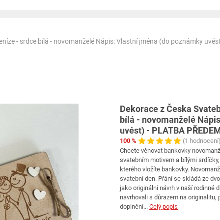
eníze - srdce bílá - novomanželé Nápis: Vlastní jména (do poznámky uv
Dekorace z Česka Svatebn
bílá - novomanželé Nápi
uvést) - PLATBA PŘEDEM
100 %
(1 hodnocení
Chcete věnovat bankovky novomanže
svatebním motivem a bílými srdíčky, 
kterého vložíte bankovky. Novomanž
svatební den. Přání se skládá ze dvo
jako originální návrh v naší rodinné 
navrhovali s důrazem na originalitu, p
doplnění...
Celý popis