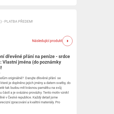
ést) - PLATBA PŘEDEM!
Následující produkt
í dřevěné přání na peníze - srdce
s: Vlastní jména (do poznámky
!
)
lům originálně? Darujte dřevěné přání se
které je doplněno jejich jmény a datem svatby, do
elé tak budou mít krásnou památku na svůj
u částí a je svázáno provázky. Tento motiv vznikl
dílně v České republice. Každý detail jsme
recizní zpracování a kvalitní materiály. Pro