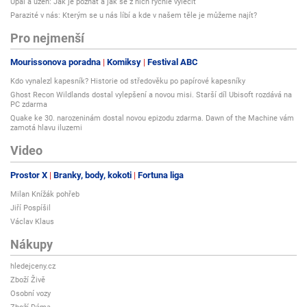
Úpal a úžeh: Jak je poznat a jak se z nich rychle vyléčit
Parazité v nás: Kterým se u nás líbí a kde v našem těle je můžeme najít?
Pro nejmenší
Mourissonova poradna
Komiksy
Festival ABC
Kdo vynalezl kapesník? Historie od středověku po papírové kapesníky
Ghost Recon Wildlands dostal vylepšení a novou misi. Starší díl Ubisoft rozdává na
PC zdarma
Quake ke 30. narozeninám dostal novou epizodu zdarma. Dawn of the Machine vám
zamotá hlavu iluzemi
Video
Prostor X
Branky, body, kokoti
Fortuna liga
Milan Knížák pohřeb
Jiří Pospíšil
Václav Klaus
Nákupy
hledejceny.cz
Zboží Živě
Osobní vozy