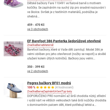
Dětské bačkory Fare 110491 ve fialové barvě s motivem
kočičky. Se zapínáním na suchý zip pro snadné nazouvání i
ve školce. Svršek je z textilních materiálů, podrážka je
ohebná...
459 - 470 Kč
ve 3 obchodech
EF Barefoot 386 Panterka šedorůžové otevřené
Značka
Barva
Materiál
Barefoot bačkory, které si Vaše děti zamilují. Model 386 je
velmi oblíben pro jeho otevřenost (nožky se nepotí) a skvělé
utažení kolem útlých kotníčků. Bačkory jsou velmi...
350 - 399 Kč
ve 2 obchodech
Pegres bačkory BF01 modrá
100 %
(4 hodnocení)
Značka
Barva
Zapínání
Určení
Typ boty
DOPORUČENO PRO normální až širší chodidla nízký, střední
i vyšší nárt ve větších velikostech také širší nožičky chodidla
s dominantním palcem děti, které potřebují lehké a...