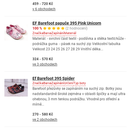
459 - 720 Kč
v 6 obchodech
EF Barefoot papuče 395 Pink Unicorn
100 %
(2 hodnocení)
Značka
Barva
Zapínání
Materiál
Materiál: - svrchní část textil - podšívka a stélka textil/kůže -
podrážka guma - pásek na suchý zip Velikostní tabulka
Velikost 23 24 25 26 27 28 29 Vnitřní délka...
324 - 570 Kč
ve 3 obchodech
Ef Barefoot 395 Spider
Značka
Barva
Zapínání
Určení
Typ boty
Barefoot přezůvky se zapínáním na suchý zip. Botky jsou
nadstandardně široké zejména v oblasti špičky a mají ultra
ohebnou, 3 mm tenkou podrážku. Vhodné pro střední a
mírně...
270 - 580 Kč
ve 2 obchodech