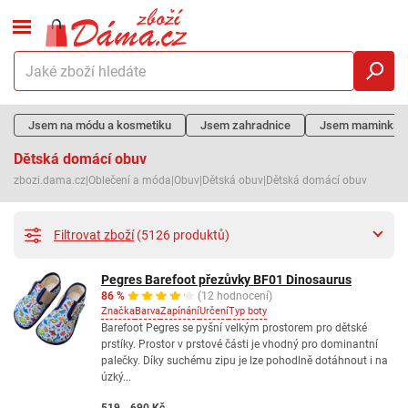
Jsem na módu a kosmetiku
Jsem zahradnice
Jsem maminka
Dětská domácí obuv
zbozi.dama.cz
|
Oblečení a móda
|
Obuv
|
Dětská obuv
|
Dětská domácí obuv
Filtrovat zboží
(5126 produktů)
Pegres Barefoot přezůvky BF01 Dinosaurus
86 %
(12 hodnocení)
Značka
Barva
Zapínání
Určení
Typ boty
Barefoot Pegres se pyšní velkým prostorem pro dětské
prstíky. Prostor v prstové části je vhodný pro dominantní
palečky. Díky suchému zipu je lze pohodlně dotáhnout i na
úzký...