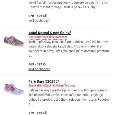
velmi flexibilní a bez opatku, vhodné pro celodenní hrátky.
Použité materiály: vnější: textil a pásek na suchý...
270 - 409 Kč
ve 2 obchodech
Antal Rascal K-pop fialové
Značka
Barva
Zapínání
Materiál
Textilní přezůvky jsou lehké, pohodlné a navržené tak, aby
dětem dobře sloužily každý den. Prodyšný materiál a
volnější střih dávají dětským chodidlům dostatek prostoru
a...
469 - 517 Kč
ve 4 obchodech
Fare Bare 5202454
Značka
Barva
Zapínání
Určení
Typ boty
Dětské bačkory Fare Bare jsou ideální volbou pro domácí i
školní prostředí. Svršek z textilního materiálu zajišťuje
pohodlí a prodyšnost během celodenního nošení. Podešev
z...
579 - 669 Kč