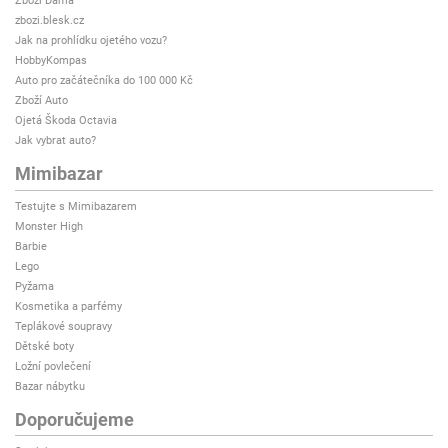
Zboží Dáma
zbozi.blesk.cz
Jak na prohlídku ojetého vozu?
HobbyKompas
Auto pro začátečníka do 100 000 Kč
Zboží Auto
Ojetá Škoda Octavia
Jak vybrat auto?
Mimibazar
Testujte s Mimibazarem
Monster High
Barbie
Lego
Pyžama
Kosmetika a parfémy
Teplákové soupravy
Dětské boty
Ložní povlečení
Bazar nábytku
Doporučujeme