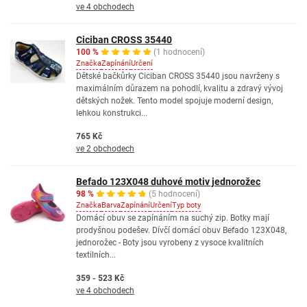
ve 4 obchodech
Ciciban CROSS 35440
100 %
(1 hodnocení)
Značka
Zapínání
Určení
Dětské bačkůrky Ciciban CROSS 35440 jsou navrženy s
maximálním důrazem na pohodlí, kvalitu a zdravý vývoj
dětských nožek. Tento model spojuje moderní design,
lehkou konstrukci...
765 Kč
ve 2 obchodech
Befado 123X048 duhové motiv jednorožec
98 %
(5 hodnocení)
Značka
Barva
Zapínání
Určení
Typ boty
Domácí obuv se zapínáním na suchý zip. Botky mají
prodyšnou podešev. Dívčí domácí obuv Befado 123X048,
jednorožec - Boty jsou vyrobeny z vysoce kvalitních
textilních...
359 - 523 Kč
ve 4 obchodech