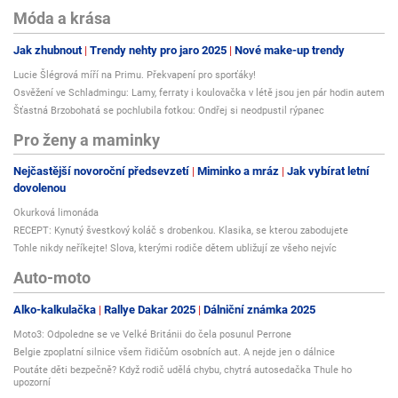
Móda a krása
Jak zhubnout
Trendy nehty pro jaro 2025
Nové make-up trendy
Lucie Šlégrová míří na Primu. Překvapení pro sporťáky!
Osvěžení ve Schladmingu: Lamy, ferraty i koulovačka v létě jsou jen pár hodin autem
Šťastná Brzobohatá se pochlubila fotkou: Ondřej si neodpustil rýpanec
Pro ženy a maminky
Nejčastější novoroční předsevzetí
Miminko a mráz
Jak vybírat letní
dovolenou
Okurková limonáda
RECEPT: Kynutý švestkový koláč s drobenkou. Klasika, se kterou zabodujete
Tohle nikdy neříkejte! Slova, kterými rodiče dětem ubližují ze všeho nejvíc
Auto-moto
Alko-kalkulačka
Rallye Dakar 2025
Dálniční známka 2025
Moto3: Odpoledne se ve Velké Británii do čela posunul Perrone
Belgie zpoplatní silnice všem řidičům osobních aut. A nejde jen o dálnice
Poutáte děti bezpečně? Když rodič udělá chybu, chytrá autosedačka Thule ho
upozorní