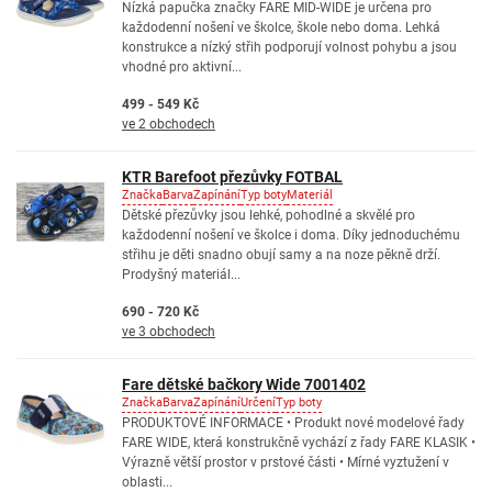
Nízká papučka značky FARE MID-WIDE je určena pro
každodenní nošení ve školce, škole nebo doma. Lehká
konstrukce a nízký střih podporují volnost pohybu a jsou
vhodné pro aktivní...
499 - 549 Kč
ve 2 obchodech
KTR Barefoot přezůvky FOTBAL
Značka
Barva
Zapínání
Typ boty
Materiál
Dětské přezůvky jsou lehké, pohodlné a skvělé pro
každodenní nošení ve školce i doma. Díky jednoduchému
střihu je děti snadno obují samy a na noze pěkně drží.
Prodyšný materiál...
690 - 720 Kč
ve 3 obchodech
Fare dětské bačkory Wide 7001402
Značka
Barva
Zapínání
Určení
Typ boty
PRODUKTOVÉ INFORMACE • Produkt nové modelové řady
FARE WIDE, která konstrukčně vychází z řady FARE KLASIK •
Výrazně větší prostor v prstové části • Mírné vyztužení v
oblasti...