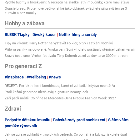
Rychlé buchty s broskvemi: 5 receptů na sladké letní moučníky, které mají šťávu
Oopsie bread: Proteinové pečivo lehké jako obláček zvládnete připravit jen ze 3
surovin a bez mouky
Hobby a zábava
BLESK Tlapky
Divoký kačer
Netflix filmy a seriály
Tipy na víkend: Harry Potter na výstavě! Folklor, bitvy i setkání vodníků
Přibývá paniky na dovolené: Vnuka paní Soni v hotelu poštípaly štěnice! Lékaři varují
Sraz v šest ráno. Vrchol festivalu Tóny Dolomit zazní za úsvitu ve 3000 metrech
Pro generaci Z
#inspirace
#wellbeing
#news
RECEPT: Perfektní letní kombinace, které tě zchladí, i kdybys nechtěl*a
Proč každá generace hledá svůj signature beauty look
Září patří módě: Co přinese Mercedes-Benz Prague Fashion Week SS27
Zdraví
Podpořte dětskou imunitu
Babské rady proti nachlazení
S čím vším
pomůže rýmovník
Jak se zdravě zchladit v tropických vedrech: Co pomáhá a kdy už riskujete úpal