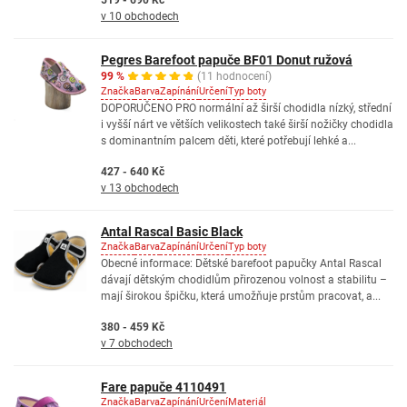
519 - 690 Kč
v 10 obchodech
Pegres Barefoot papuče BF01 Donut ružová
99 %
(11 hodnocení)
Značka
Barva
Zapínání
Určení
Typ boty
DOPORUČENO PRO normální až širší chodidla nízký, střední
i vyšší nárt ve větších velikostech také širší nožičky chodidla
s dominantním palcem děti, které potřebují lehké a...
427 - 640 Kč
v 13 obchodech
Antal Rascal Basic Black
Značka
Barva
Zapínání
Určení
Typ boty
Obecné informace: Dětské barefoot papučky Antal Rascal
dávají dětským chodidlům přirozenou volnost a stabilitu –
mají širokou špičku, která umožňuje prstům pracovat, a...
380 - 459 Kč
v 7 obchodech
Fare papuče 4110491
Značka
Barva
Zapínání
Určení
Materiál