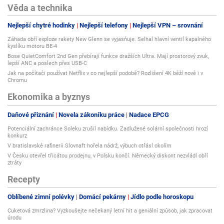
Věda a technika
Nejlepší chytré hodinky
Nejlepší telefony
Nejlepší VPN – srovnání
Záhada obří exploze rakety New Glenn se vyjasňuje. Selhal hlavní ventil kapalného
kyslíku motoru BE-4
Bose QuietComfort 2nd Gen přebírají funkce dražších Ultra. Mají prostorový zvuk,
lepší ANC a poslech přes USB-C
Jak na počítači používat Netflix v co nejlepší podobě? Rozlišení 4K běží nově i v
Chromu
Ekonomika a byznys
Daňové přiznání
Novela zákoníku práce
Nadace EPCG
Potenciální zachránce Soleku zrušil nabídku. Zadlužené solární společnosti hrozí
konkurz
V bratislavské rafinerii Slovnaft hořela nádrž, výbuch otřásl okolím
V Česku otevřel třicátou prodejnu, v Polsku končí. Německý diskont nezvládl obří
ztráty
Recepty
Oblíbené zimní polévky
Domácí pekárny
Jídlo podle horoskopu
Cuketová zmrzlina? Vyzkoušejte nečekaný letní hit a geniální způsob, jak zpracovat
úrodu