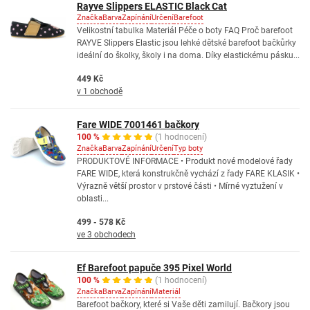
Rayve Slippers ELASTIC Black Cat
Značka
Barva
Zapínání
Určení
Barefoot
Velikostní tabulka Materiál Péče o boty FAQ Proč barefoot
RAYVE Slippers Elastic jsou lehké dětské barefoot bačkůrky
ideální do školky, školy i na doma. Díky elastickému pásku...
449 Kč
v 1 obchodě
Fare WIDE 7001461 bačkory
100 %
(1 hodnocení)
Značka
Barva
Zapínání
Určení
Typ boty
PRODUKTOVÉ INFORMACE • Produkt nové modelové řady
FARE WIDE, která konstrukčně vychází z řady FARE KLASIK •
Výrazně větší prostor v prstové části • Mírné vyztužení v
oblasti...
499 - 578 Kč
ve 3 obchodech
Ef Barefoot papuče 395 Pixel World
100 %
(1 hodnocení)
Značka
Barva
Zapínání
Materiál
Barefoot bačkory, které si Vaše děti zamilují. Bačkory jsou