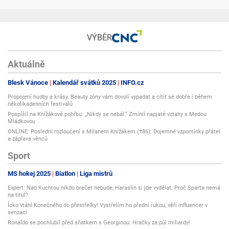
VÝBĚR
Aktuálně
Blesk Vánoce
Kalendář svátků 2025
INFO.cz
Propojení hudby a krásy. Beauty zóny vám dovolí vypadat a cítit se dobře i během
několikadenních festivalů
Pospíšil na Knížákově pohřbu: „Nikdy se nebál.“ Zmínil napjaté vztahy s Medou
Mládkovou
ONLINE: Poslední rozloučení s Milanem Knížákem (†86): Dojemné vzpomínky přátel
a záplava věnců
Sport
MS hokej 2025
Biatlon
Liga mistrů
Expert: Nad Kuchtou nikdo brečet nebude, Haraslín si jde vydělat. Proč Sparta nemá
na titul?
Ícko vtáhl Konečného do přestřelky! Vystřelím ho přední rukou, věří influencer v
senzaci
Ronaldo se pochlubil před sňatkem s Georginou: Hračky za půl miliardy!