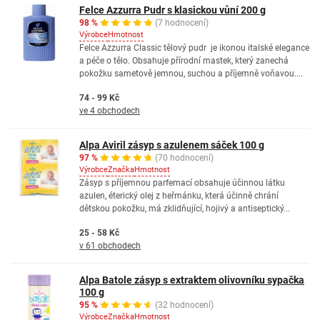
Felce Azzurra Pudr s klasickou vůní 200 g
98 %
(7 hodnocení)
Výrobce
Hmotnost
Felce Azzurra Classic tělový pudr je ikonou italské elegance
a péče o tělo. Obsahuje přírodní mastek, který zanechá
pokožku sametově jemnou, suchou a příjemně voňavou....
74 - 99 Kč
ve 4 obchodech
Alpa Aviril zásyp s azulenem sáček 100 g
97 %
(70 hodnocení)
Výrobce
Značka
Hmotnost
Zásyp s příjemnou parfemací obsahuje účinnou látku
azulen, éterický olej z heřmánku, která účinně chrání
dětskou pokožku, má zklidňující, hojivý a antiseptický...
25 - 58 Kč
v 61 obchodech
Alpa Batole zásyp s extraktem olivovníku sypačka
100 g
95 %
(32 hodnocení)
Výrobce
Značka
Hmotnost