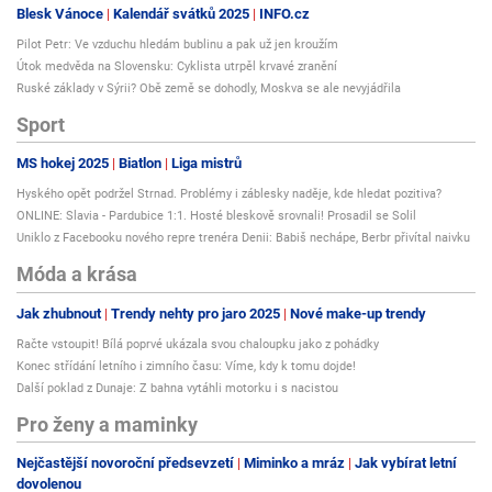
Blesk Vánoce
Kalendář svátků 2025
INFO.cz
Pilot Petr: Ve vzduchu hledám bublinu a pak už jen kroužím
Útok medvěda na Slovensku: Cyklista utrpěl krvavé zranění
Ruské základy v Sýrii? Obě země se dohodly, Moskva se ale nevyjádřila
Sport
MS hokej 2025
Biatlon
Liga mistrů
Hyského opět podržel Strnad. Problémy i záblesky naděje, kde hledat pozitiva?
ONLINE: Slavia - Pardubice 1:1. Hosté bleskově srovnali! Prosadil se Solil
Uniklo z Facebooku nového repre trenéra Denii: Babiš nechápe, Berbr přivítal naivku
Móda a krása
Jak zhubnout
Trendy nehty pro jaro 2025
Nové make-up trendy
Račte vstoupit! Bílá poprvé ukázala svou chaloupku jako z pohádky
Konec střídání letního i zimního času: Víme, kdy k tomu dojde!
Další poklad z Dunaje: Z bahna vytáhli motorku i s nacistou
Pro ženy a maminky
Nejčastější novoroční předsevzetí
Miminko a mráz
Jak vybírat letní
dovolenou