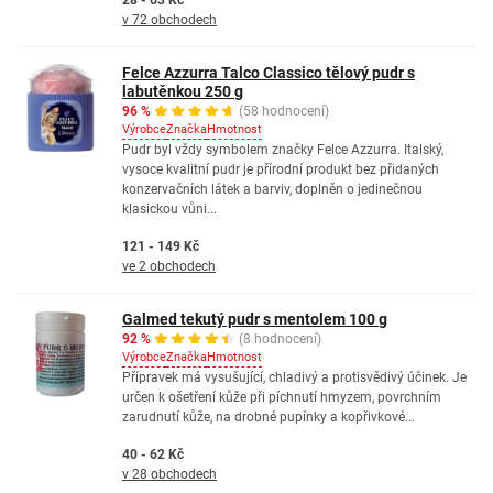
28 - 63 Kč
v 72 obchodech
Felce Azzurra Talco Classico tělový pudr s
labutěnkou 250 g
96 %
(58 hodnocení)
Výrobce
Značka
Hmotnost
Pudr byl vždy symbolem značky Felce Azzurra. Italský,
vysoce kvalitní pudr je přírodní produkt bez přidaných
konzervačních látek a barviv, doplněn o jedinečnou
klasickou vůni...
121 - 149 Kč
ve 2 obchodech
Galmed tekutý pudr s mentolem 100 g
92 %
(8 hodnocení)
Výrobce
Značka
Hmotnost
Přípravek má vysušující, chladivý a protisvědivý účinek. Je
určen k ošetření kůže při píchnutí hmyzem, povrchním
zarudnutí kůže, na drobné pupínky a kopřivkové...
40 - 62 Kč
v 28 obchodech