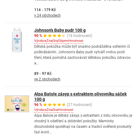
114 - 179 Kč
v 24 obchodech
Johnson's Baby pudr 100 g
90 %
(18 hodnocení)
Výrobce
Značka
Objem
Hmotnost
Dětská pokožka může být snadno podrážděna odřením či
poškrábáním. Johnson's Baby pudr vytváří vrstvu proti
tření, která pomáhá zachovávat dětskou pokožku zdravou
a...
89 - 97 Kč
ve 2 obchodech
Alpa Batole zásyp s extraktem olivovníku sáček
100 g
96 %
(27 hodnocení)
Výrobce
Značka
Hmotnost
Alpa Batole je dětský zásyp s extraktem z listu olivovníku je
vhodný k ošetření a zklidnění pokožky. Maminky
dlouhodobě spoléhají na časem a tradicí ověřené produkty
řad Aviril...