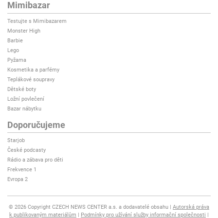
Mimibazar
Testujte s Mimibazarem
Monster High
Barbie
Lego
Pyžama
Kosmetika a parfémy
Teplákové soupravy
Dětské boty
Ložní povlečení
Bazar nábytku
Doporučujeme
Starjob
České podcasty
Rádio a zábava pro děti
Frekvence 1
Evropa 2
© 2026 Copyright CZECH NEWS CENTER a.s. a dodavatelé obsahu
Autorská práva
k publikovaným materiálům
Podmínky pro užívání služby informační společnosti