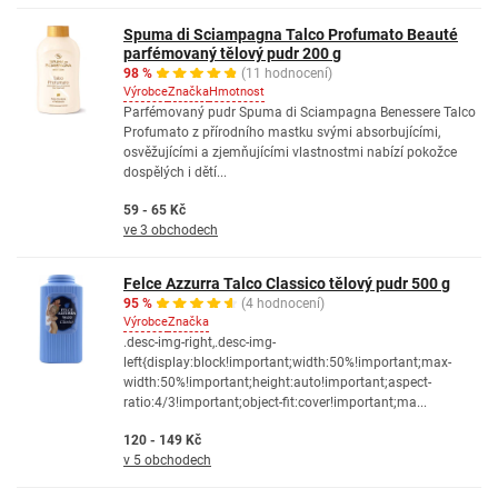
Spuma di Sciampagna Talco Profumato Beauté
parfémovaný tělový pudr 200 g
98 %
(11 hodnocení)
Výrobce
Značka
Hmotnost
Parfémovaný pudr Spuma di Sciampagna Benessere Talco
Profumato z přírodního mastku svými absorbujícími,
osvěžujícími a zjemňujícími vlastnostmi nabízí pokožce
dospělých i dětí...
59 - 65 Kč
ve 3 obchodech
Felce Azzurra Talco Classico tělový pudr 500 g
95 %
(4 hodnocení)
Výrobce
Značka
.desc-img-right,.desc-img-
left{display:block!important;width:50%!important;max-
width:50%!important;height:auto!important;aspect-
ratio:4/3!important;object-fit:cover!important;ma...
120 - 149 Kč
v 5 obchodech