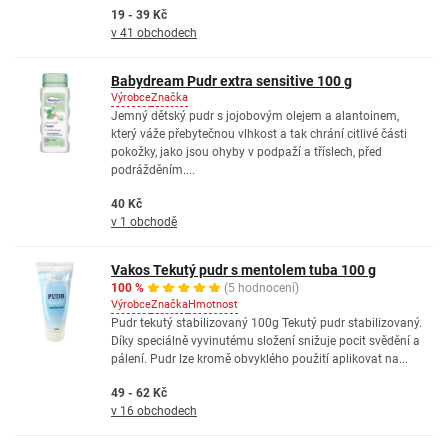
19 - 39 Kč
v 41 obchodech
Babydream Pudr extra sensitive 100 g
Výrobce
Značka
Jemný dětský pudr s jojobovým olejem a alantoinem,
který váže přebytečnou vlhkost a tak chrání citlivé části
pokožky, jako jsou ohyby v podpaží a tříslech, před
podrážděním....
40 Kč
v 1 obchodě
Vakos Tekutý pudr s mentolem tuba 100 g
100 %
(5 hodnocení)
Výrobce
Značka
Hmotnost
Pudr tekutý stabilizovaný 100g Tekutý pudr stabilizovaný.
Díky speciálně vyvinutému složení snižuje pocit svědění a
pálení. Pudr lze kromě obvyklého použití aplikovat na...
49 - 62 Kč
v 16 obchodech