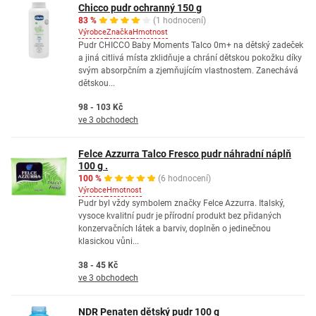
Chicco pudr ochranný 150 g
83 %
(1 hodnocení)
Výrobce
Značka
Hmotnost
Pudr CHICCO Baby Moments Talco 0m+ na dětský zadeček
a jiná citlivá místa zklidňuje a chrání dětskou pokožku díky
svým absorpčním a zjemňujícím vlastnostem. Zanechává
dětskou...
98 - 103 Kč
ve 3 obchodech
Felce Azzurra Talco Fresco pudr náhradní náplň
100 g .
100 %
(6 hodnocení)
Výrobce
Hmotnost
Pudr byl vždy symbolem značky Felce Azzurra. Italský,
vysoce kvalitní pudr je přírodní produkt bez přidaných
konzervačních látek a barviv, doplněn o jedinečnou
klasickou vůni...
38 - 45 Kč
ve 3 obchodech
NDR Penaten dětský pudr 100 g