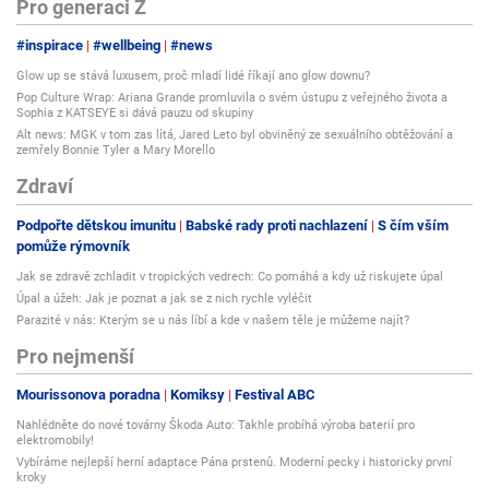
Pro generaci Z
#inspirace
#wellbeing
#news
Glow up se stává luxusem, proč mladí lidé říkají ano glow downu?
Pop Culture Wrap: Ariana Grande promluvila o svém ústupu z veřejného života a
Sophia z KATSEYE si dává pauzu od skupiny
Alt news: MGK v tom zas lítá, Jared Leto byl obviněný ze sexuálního obtěžování a
zemřely Bonnie Tyler a Mary Morello
Zdraví
Podpořte dětskou imunitu
Babské rady proti nachlazení
S čím vším
pomůže rýmovník
Jak se zdravě zchladit v tropických vedrech: Co pomáhá a kdy už riskujete úpal
Úpal a úžeh: Jak je poznat a jak se z nich rychle vyléčit
Parazité v nás: Kterým se u nás líbí a kde v našem těle je můžeme najít?
Pro nejmenší
Mourissonova poradna
Komiksy
Festival ABC
Nahlédněte do nové továrny Škoda Auto: Takhle probíhá výroba baterií pro
elektromobily!
Vybíráme nejlepší herní adaptace Pána prstenů. Moderní pecky i historicky první
kroky