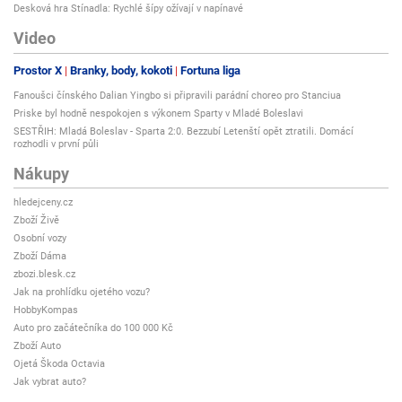
Desková hra Stínadla: Rychlé šípy ožívají v napínavé
Video
Prostor X
Branky, body, kokoti
Fortuna liga
Fanoušci čínského Dalian Yingbo si připravili parádní choreo pro Stanciua
Priske byl hodně nespokojen s výkonem Sparty v Mladé Boleslavi
SESTŘIH: Mladá Boleslav - Sparta 2:0. Bezzubí Letenští opět ztratili. Domácí
rozhodli v první půli
Nákupy
hledejceny.cz
Zboží Živě
Osobní vozy
Zboží Dáma
zbozi.blesk.cz
Jak na prohlídku ojetého vozu?
HobbyKompas
Auto pro začátečníka do 100 000 Kč
Zboží Auto
Ojetá Škoda Octavia
Jak vybrat auto?