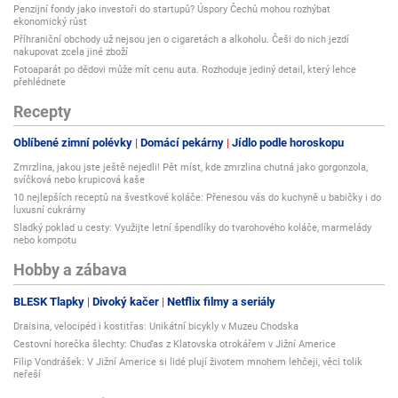
Penzijní fondy jako investoři do startupů? Úspory Čechů mohou rozhýbat
ekonomický růst
Příhraniční obchody už nejsou jen o cigaretách a alkoholu. Češi do nich jezdí
nakupovat zcela jiné zboží
Fotoaparát po dědovi může mít cenu auta. Rozhoduje jediný detail, který lehce
přehlédnete
Recepty
Oblíbené zimní polévky
Domácí pekárny
Jídlo podle horoskopu
Zmrzlina, jakou jste ještě nejedli! Pět míst, kde zmrzlina chutná jako gorgonzola,
svíčková nebo krupicová kaše
10 nejlepších receptů na švestkové koláče: Přenesou vás do kuchyně u babičky i do
luxusní cukrárny
Sladký poklad u cesty: Využijte letní špendlíky do tvarohového koláče, marmelády
nebo kompotu
Hobby a zábava
BLESK Tlapky
Divoký kačer
Netflix filmy a seriály
Draisina, velocipéd i kostitřas: Unikátní bicykly v Muzeu Chodska
Cestovní horečka šlechty: Chuďas z Klatovska otrokářem v Jižní Americe
Filip Vondrášek: V Jižní Americe si lidé plují životem mnohem lehčeji, věci tolik
neřeší