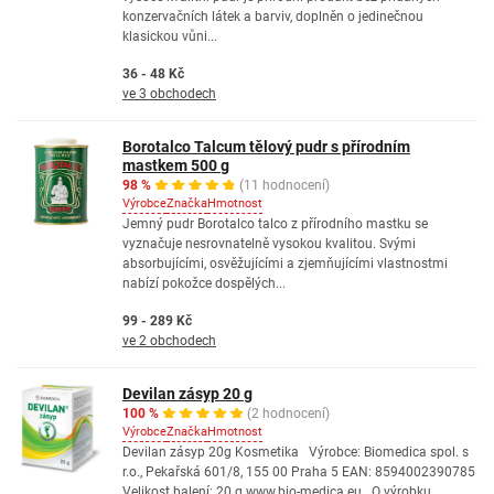
konzervačních látek a barviv, doplněn o jedinečnou
klasickou vůni...
36 - 48 Kč
ve 3 obchodech
Borotalco Talcum tělový pudr s přírodním
mastkem 500 g
98 %
(11 hodnocení)
Výrobce
Značka
Hmotnost
Jemný pudr Borotalco talco z přírodního mastku se
vyznačuje nesrovnatelně vysokou kvalitou. Svými
absorbujícími, osvěžujícími a zjemňujícími vlastnostmi
nabízí pokožce dospělých...
99 - 289 Kč
ve 2 obchodech
Devilan zásyp 20 g
100 %
(2 hodnocení)
Výrobce
Značka
Hmotnost
Devilan zásyp 20g Kosmetika Výrobce: Biomedica spol. s
r.o., Pekařská 601/8, 155 00 Praha 5 EAN: 8594002390785
Velikost balení: 20 g www.bio-medica.eu O výrobku...