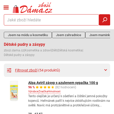
Jsem na módu a kosmetiku
Jsem zahradnice
Jsem maminka
Dětské pudry a zásypy
zbozi.dama.cz
|
Kosmetika a zdraví
|
Děti
|
Dětská kosmetika
|
Dětské pudry a zásypy
Filtrovat zboží
(54 produktů)
Alpa Aviril zásyp s azulenem sypačka 100 g
96 %
(82 hodnocení)
Výrobce
Značka
Hmotnost
Tento olejíček je určený k ošetření a čištění jemné pokožky
kojenců. Heřmánek patří k nejvíce zklidňujícím rostlinám na
světě. Navíc má protizánětlivé a protikřečové účinky,...