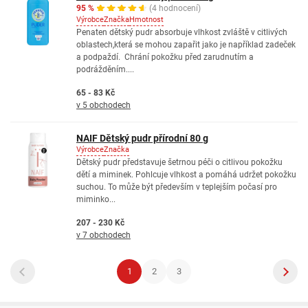
95 %
(4 hodnocení)
Výrobce
Značka
Hmotnost
Penaten dětský pudr absorbuje vlhkost zvláště v citlivých
oblastech,která se mohou zapařit jako je například zadeček
a podpaždí. Chrání pokožku před zarudnutím a
podrážděním....
65 - 83 Kč
v 5 obchodech
NAIF Dětský pudr přírodní 80 g
Výrobce
Značka
Dětský pudr představuje šetrnou péči o citlivou pokožku
dětí a miminek. Pohlcuje vlhkost a pomáhá udržet pokožku
suchou. To může být především v teplejším počasí pro
miminko...
207 - 230 Kč
v 7 obchodech
1
2
3