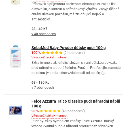
Přípravek s příjemnou parfemací obsahuje extrakt z listu
olivovníku, allantoin a heřmánkový výtažek. Zásyp účinně
chrání dětskou pokožku, má zklidňující, hojivý a
antiseptický...
28 - 49 Kč
v 40 obchodech
SebaMed Baby Powder dětský pudr 100 g
100 %
(2 hodnocení)
Výrobce
Značka
Hmotnost
Extra jemné a zklidňující složení chrání dětskou pokožku
před odřením a podrážděním. Použití: Protřepejte, naneste
do rukou (v dostatečné vzdálenosti od obličeje),...
68 - 180 Kč
v 7 obchodech
Felce Azzurra Talco Classico pudr náhradní náplň
100 g
98 %
(45 hodnocení)
Výrobce
Značka
Hmotnost
Pudr byl vždy symbolem značky Felce Azzurra. Italský,
vysoce kvalitní pudr je přírodní produkt bez přidaných