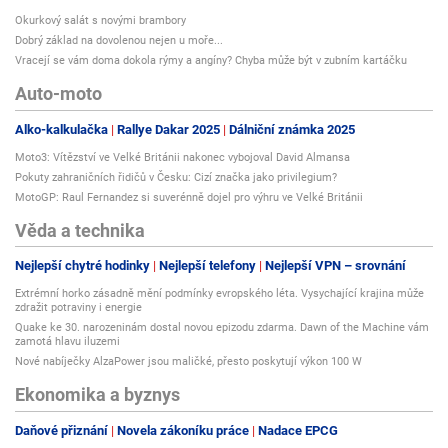
Okurkový salát s novými brambory
Dobrý základ na dovolenou nejen u moře...
Vracejí se vám doma dokola rýmy a angíny? Chyba může být v zubním kartáčku
Auto-moto
Alko-kalkulačka
Rallye Dakar 2025
Dálniční známka 2025
Moto3: Vítězství ve Velké Británii nakonec vybojoval David Almansa
Pokuty zahraničních řidičů v Česku: Cizí značka jako privilegium?
MotoGP: Raul Fernandez si suverénně dojel pro výhru ve Velké Británii
Věda a technika
Nejlepší chytré hodinky
Nejlepší telefony
Nejlepší VPN – srovnání
Extrémní horko zásadně mění podmínky evropského léta. Vysychající krajina může
zdražit potraviny i energie
Quake ke 30. narozeninám dostal novou epizodu zdarma. Dawn of the Machine vám
zamotá hlavu iluzemi
Nové nabíječky AlzaPower jsou maličké, přesto poskytují výkon 100 W
Ekonomika a byznys
Daňové přiznání
Novela zákoníku práce
Nadace EPCG