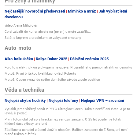
Pro ženy a maminky
Nejčastější novoroční předsevzetí
Miminko a mráz
Jak vybírat letní
dovolenou
video Alena Mihulová
Co si zabalit do kufru, abyste na (nejen) u moře zazářily...
Salát s koprem a dresinkem ze zakysané smetany
Auto-moto
Alko-kalkulačka
Rallye Dakar 2025
Dálniční známka 2025
Ford to s elektrickým pick-upem nevzdává. Prozradil jeho jméno i atraktivní cenovku
Moto2: První britskou kvalifikaci ovládl Roberts
Moto3: Ogden vyrazí do svého domácího závodu z pole position
Věda a technika
Nejlepší chytré hodinky
Nejlepší telefony
Nejlepší VPN – srovnání
Vytiskli jsme vítězný pohár z PETG Ultraglow Green. Takhle nezáří ani zlato. A je to
levnější (video)
První fotomobil byl spíš hračka než seriózní zařízení. O 25 let později je foťák
klíčová část výbavy telefonů
Zásilkovna usnadní vrácení zboží e-shopům. Balíček zanesete do Z-Boxu, ani není
nutné tisknout štítek