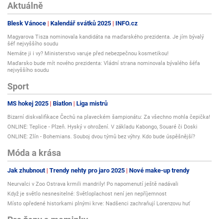
Aktuálně
Blesk Vánoce
Kalendář svátků 2025
INFO.cz
Magyarova Tisza nominovala kandidáta na maďarského prezidenta. Je jím bývalý
šéf nejvyššího soudu
Nemáte ji i vy? Ministerstvo varuje před nebezpečnou kosmetikou!
Maďarsko bude mít nového prezidenta: Vládní strana nominovala bývalého šéfa
nejvyššího soudu
Sport
MS hokej 2025
Biatlon
Liga mistrů
Bizarní diskvalifikace Čechů na plaveckém šampionátu: Za všechno mohla čepička!
ONLINE: Teplice - Plzeň. Hyský v ohrožení. V základu Kabongo, Souaré či Doski
ONLINE: Zlín - Bohemians. Souboj dvou týmů bez výhry. Kdo bude úspěšnější?
Móda a krása
Jak zhubnout
Trendy nehty pro jaro 2025
Nové make-up trendy
Neurvalci v Zoo Ostrava krmili mandrily! Po napomenutí ještě nadávali
Když je světlo nesnesitelné: Světloplachost není jen nepříjemnost
Místo opředené historkami plnými krve: Nadšenci zachraňují Lorenzovu huť