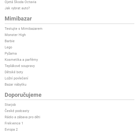
Ojetá Škoda Octavia
Jak vybrat auto?
Mimibazar
Testujte s Mimibazarem
Monster High
Barbie
Lego
Pyžama
Kosmetika a parfémy
Teplákové soupravy
Dětské boty
Ložní povlečení
Bazar nábytku
Doporučujeme
Starjob
České podcasty
Rádio a zábava pro děti
Frekvence 1
Evropa 2