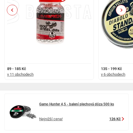
Previous
Next
89 - 185 Kč
135 - 199 Kč
v 11 obchodech
v 6 obchodech
Gamo Hunter 4,5 - balení plechová dóza 500 ks
Nejnižší cena!
126 Kč