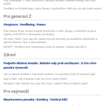
Filip Vondrášek: V Jižní Americe si lidé plují životem mnohem lehčeji, věci tolik
neřeší
Osvěžení ve Schladmingu: Lamy, ferraty i koulovačka v létě jsou jen pár hodin autem
Pro generaci Z
#inspirace
#wellbeing
#news
Pop Culture Wrap: Ariana Grande promluvila o svém ústupu z veřejného života a
Sophia z KATSEYE si dává pauzu od skupiny
Alt news: MGK v tom zas lítá, Jared Leto byl obviněný ze sexuálního obtěžování a
zemřely Bonnie Tyler a Mary Morello
RECEPT: Perfektní letní kombinace, které tě zchladí, i kdybys nechtěl*a
Zdraví
Podpořte dětskou imunitu
Babské rady proti nachlazení
S čím vším
pomůže rýmovník
Jak se zdravě zchladit v tropických vedrech: Co pomáhá a kdy už riskujete úpal
Úpal a úžeh: Jak je poznat a jak se z nich rychle vyléčit
Parazité v nás: Kterým se u nás líbí a kde v našem těle je můžeme najít?
Pro nejmenší
Mourissonova poradna
Komiksy
Festival ABC