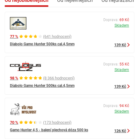
Od nejoblíbenějších
Od nejlevnějších
Od nejdražších
Doprava:
69 Kč
Skladem
77 %
(641 hodnocení)
Diabolo Gamo Hunter 500ks cal.4,5mm
139 Kč
Doprava:
55 Kč
Skladem
98 %
(8 366 hodnocení)
Diabolo Gamo Hunter 500ks cal.4,5mm
139 Kč
Doprava:
94 Kč
Skladem
70 %
(173 hodnocení)
Gamo Hunter 4,5 - balení plechová dóza 500 ks
126 Kč