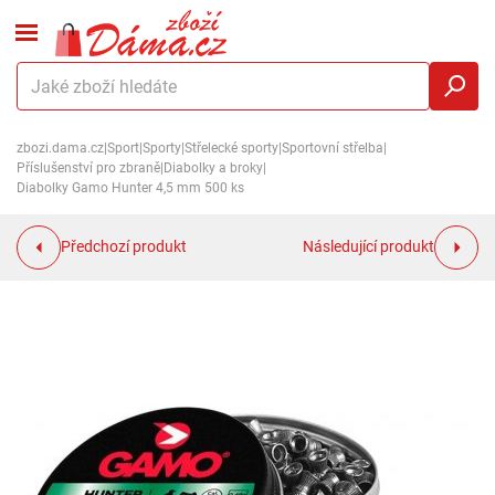
zbozi.dama.cz
|
Sport
|
Sporty
|
Střelecké sporty
|
Sportovní střelba
|
Příslušenství pro zbraně
|
Diabolky a broky
|
Diabolky Gamo Hunter 4,5 mm 500 ks
Předchozí produkt
Následující produkt