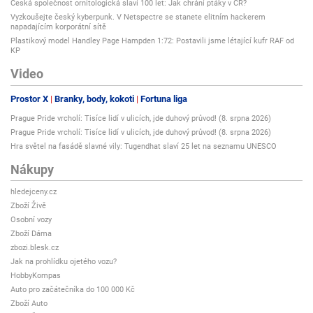
Česká společnost ornitologická slaví 100 let: Jak chrání ptáky v ČR?
Vyzkoušejte český kyberpunk. V Netspectre se stanete elitním hackerem
napadajícím korporátní sítě
Plastikový model Handley Page Hampden 1:72: Postavili jsme létající kufr RAF od
KP
Video
Prostor X
Branky, body, kokoti
Fortuna liga
Prague Pride vrcholí: Tisíce lidí v ulicích, jde duhový průvod! (8. srpna 2026)
Prague Pride vrcholí: Tisíce lidí v ulicích, jde duhový průvod! (8. srpna 2026)
Hra světel na fasádě slavné vily: Tugendhat slaví 25 let na seznamu UNESCO
Nákupy
hledejceny.cz
Zboží Živě
Osobní vozy
Zboží Dáma
zbozi.blesk.cz
Jak na prohlídku ojetého vozu?
HobbyKompas
Auto pro začátečníka do 100 000 Kč
Zboží Auto