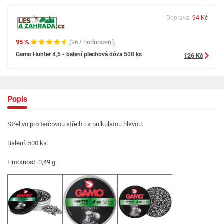
Doprava:
94 Kč
95 %
(967 hodnocení)
Gamo Hunter 4,5 - balení plechová dóza 500 ks
126 Kč
Popis
Střelivo pro terčovou střelbu s půlkulatou hlavou.
Balení: 500 ks.
Hmotnost: 0,49 g.