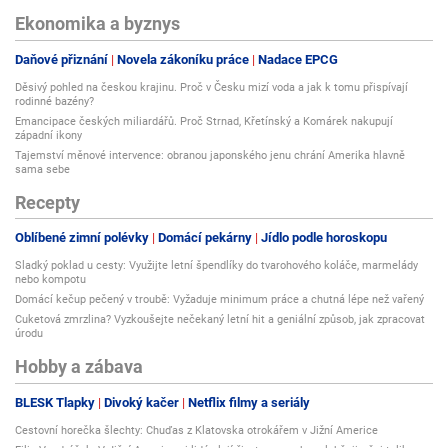
Ekonomika a byznys
Daňové přiznání
Novela zákoníku práce
Nadace EPCG
Děsivý pohled na českou krajinu. Proč v Česku mizí voda a jak k tomu přispívají
rodinné bazény?
Emancipace českých miliardářů. Proč Strnad, Křetínský a Komárek nakupují
západní ikony
Tajemství měnové intervence: obranou japonského jenu chrání Amerika hlavně
sama sebe
Recepty
Oblíbené zimní polévky
Domácí pekárny
Jídlo podle horoskopu
Sladký poklad u cesty: Využijte letní špendlíky do tvarohového koláče, marmelády
nebo kompotu
Domácí kečup pečený v troubě: Vyžaduje minimum práce a chutná lépe než vařený
Cuketová zmrzlina? Vyzkoušejte nečekaný letní hit a geniální způsob, jak zpracovat
úrodu
Hobby a zábava
BLESK Tlapky
Divoký kačer
Netflix filmy a seriály
Cestovní horečka šlechty: Chuďas z Klatovska otrokářem v Jižní Americe