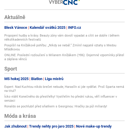
VÝBĚR
Aktuálně
Blesk Vánoce
Kalendář svátků 2025
INFO.cz
Propojení hudby a krásy. Beauty zóny vám dovolí vypadat a cítit se dobře i během
několikadenních festivalů
Pospíšil na Knížákově pohřbu: „Nikdy se nebál.“ Zmínil napjaté vztahy s Medou
Mládkovou
ONLINE: Poslední rozloučení s Milanem Knížákem (†86): Dojemné vzpomínky přátel
a záplava věnců
Sport
MS hokej 2025
Biatlon
Liga mistrů
Expert: Nad Kuchtou nikdo brečet nebude, Haraslín si jde vydělat. Proč Sparta nemá
na titul?
Ícko vtáhl Konečného do přestřelky! Vystřelím ho přední rukou, věří influencer v
senzaci
Ronaldo se pochlubil před sňatkem s Georginou: Hračky za půl miliardy!
Móda a krása
Jak zhubnout
Trendy nehty pro jaro 2025
Nové make-up trendy