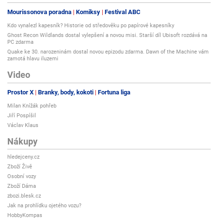
Mourissonova poradna
Komiksy
Festival ABC
Kdo vynalezl kapesník? Historie od středověku po papírové kapesníky
Ghost Recon Wildlands dostal vylepšení a novou misi. Starší díl Ubisoft rozdává na
PC zdarma
Quake ke 30. narozeninám dostal novou epizodu zdarma. Dawn of the Machine vám
zamotá hlavu iluzemi
Video
Prostor X
Branky, body, kokoti
Fortuna liga
Milan Knížák pohřeb
Jiří Pospíšil
Václav Klaus
Nákupy
hledejceny.cz
Zboží Živě
Osobní vozy
Zboží Dáma
zbozi.blesk.cz
Jak na prohlídku ojetého vozu?
HobbyKompas