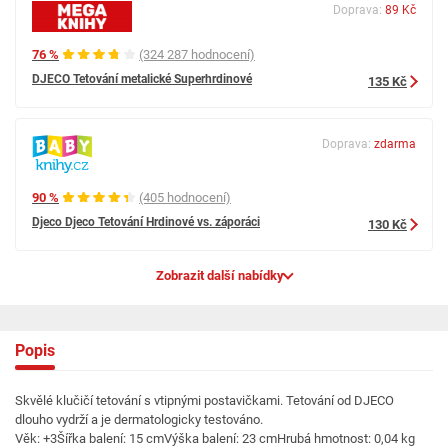
Doprava:
89 Kč
76 %
(324 287 hodnocení)
DJECO Tetování metalické Superhrdinové
135 Kč
Doprava:
zdarma
90 %
(405 hodnocení)
Djeco Djeco Tetování Hrdinové vs. záporáci
130 Kč
Zobrazit další nabídky
Popis
Skvělé klučičí tetování s vtipnými postavičkami. Tetování od DJECO
dlouho vydrží a je dermatologicky testováno.
Věk: +3Šířka balení: 15 cmVýška balení: 23 cmHrubá hmotnost: 0,04 kg