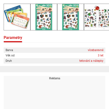
Parametry
Barva
vícebarevné
Věk od
3 let
Druh
tetování a nálepky