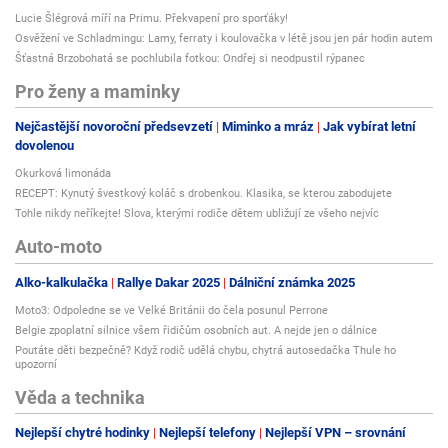
Lucie Šlégrová míří na Primu. Překvapení pro sporťáky!
Osvěžení ve Schladmingu: Lamy, ferraty i koulovačka v létě jsou jen pár hodin autem
Šťastná Brzobohatá se pochlubila fotkou: Ondřej si neodpustil rýpanec
Pro ženy a maminky
Nejčastější novoroční předsevzetí
Miminko a mráz
Jak vybírat letní
dovolenou
Okurková limonáda
RECEPT: Kynutý švestkový koláč s drobenkou. Klasika, se kterou zabodujete
Tohle nikdy neříkejte! Slova, kterými rodiče dětem ubližují ze všeho nejvíc
Auto-moto
Alko-kalkulačka
Rallye Dakar 2025
Dálniční známka 2025
Moto3: Odpoledne se ve Velké Británii do čela posunul Perrone
Belgie zpoplatní silnice všem řidičům osobních aut. A nejde jen o dálnice
Poutáte děti bezpečně? Když rodič udělá chybu, chytrá autosedačka Thule ho
upozorní
Věda a technika
Nejlepší chytré hodinky
Nejlepší telefony
Nejlepší VPN – srovnání