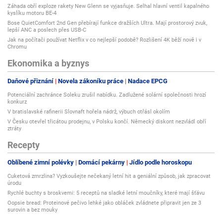
Záhada obří exploze rakety New Glenn se vyjasňuje. Selhal hlavní ventil kapalného
kyslíku motoru BE-4
Bose QuietComfort 2nd Gen přebírají funkce dražších Ultra. Mají prostorový zvuk,
lepší ANC a poslech přes USB-C
Jak na počítači používat Netflix v co nejlepší podobě? Rozlišení 4K běží nově i v
Chromu
Ekonomika a byznys
Daňové přiznání
Novela zákoníku práce
Nadace EPCG
Potenciální zachránce Soleku zrušil nabídku. Zadlužené solární společnosti hrozí
konkurz
V bratislavské rafinerii Slovnaft hořela nádrž, výbuch otřásl okolím
V Česku otevřel třicátou prodejnu, v Polsku končí. Německý diskont nezvládl obří
ztráty
Recepty
Oblíbené zimní polévky
Domácí pekárny
Jídlo podle horoskopu
Cuketová zmrzlina? Vyzkoušejte nečekaný letní hit a geniální způsob, jak zpracovat
úrodu
Rychlé buchty s broskvemi: 5 receptů na sladké letní moučníky, které mají šťávu
Oopsie bread: Proteinové pečivo lehké jako obláček zvládnete připravit jen ze 3
surovin a bez mouky