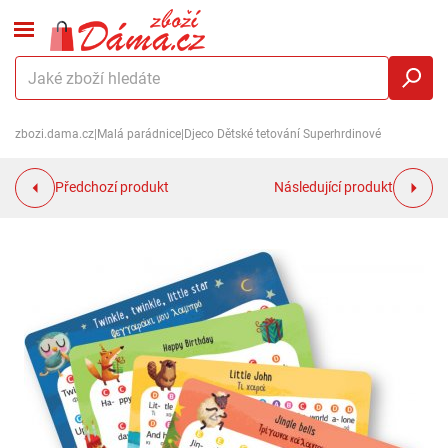
zbozi.dama.cz
|
Malá parádnice
|
Djeco Dětské tetování Superhrdinové
Předchozí produkt
Následující produkt