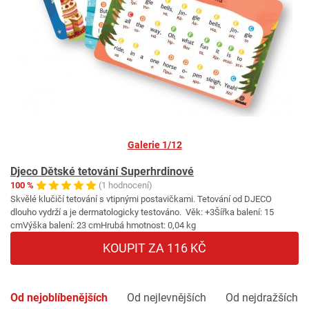
Galerie 1/12
Djeco Dětské tetování Superhrdinové
100 %
(1 hodnocení)
Skvělé klučičí tetování s vtipnými postavičkami. Tetování od DJECO
dlouho vydrží a je dermatologicky testováno. Věk: +3Šířka balení: 15
cmVýška balení: 23 cmHrubá hmotnost: 0,04 kg
KOUPIT ZA 116 KČ
Od nejoblíbenějších
Od nejlevnějších
Od nejdražších