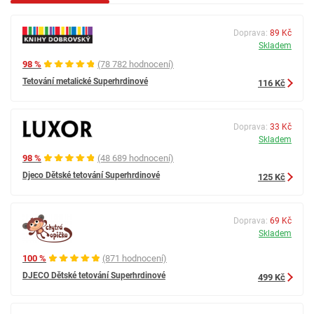
Doprava:
89 Kč
Skladem
98 %
(78 782 hodnocení)
Tetování metalické Superhrdinové
116 Kč
Doprava:
33 Kč
Skladem
98 %
(48 689 hodnocení)
Djeco Dětské tetování Superhrdinové
125 Kč
Doprava:
69 Kč
Skladem
100 %
(871 hodnocení)
DJECO Dětské tetování Superhrdinové
499 Kč