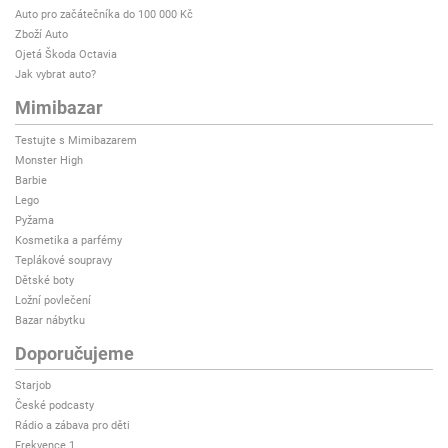
Auto pro začátečníka do 100 000 Kč
Zboží Auto
Ojetá Škoda Octavia
Jak vybrat auto?
Mimibazar
Testujte s Mimibazarem
Monster High
Barbie
Lego
Pyžama
Kosmetika a parfémy
Teplákové soupravy
Dětské boty
Ložní povlečení
Bazar nábytku
Doporučujeme
Starjob
České podcasty
Rádio a zábava pro děti
Frekvence 1