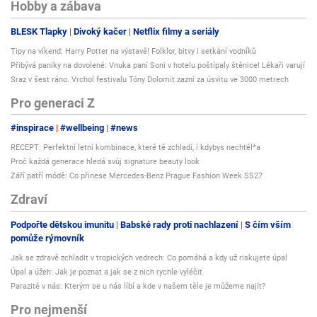
Hobby a zábava
BLESK Tlapky
Divoký kačer
Netflix filmy a seriály
Tipy na víkend: Harry Potter na výstavě! Folklor, bitvy i setkání vodníků
Přibývá paniky na dovolené: Vnuka paní Soni v hotelu poštípaly štěnice! Lékaři varují
Sraz v šest ráno. Vrchol festivalu Tóny Dolomit zazní za úsvitu ve 3000 metrech
Pro generaci Z
#inspirace
#wellbeing
#news
RECEPT: Perfektní letní kombinace, které tě zchladí, i kdybys nechtěl*a
Proč každá generace hledá svůj signature beauty look
Září patří módě: Co přinese Mercedes-Benz Prague Fashion Week SS27
Zdraví
Podpořte dětskou imunitu
Babské rady proti nachlazení
S čím vším
pomůže rýmovník
Jak se zdravě zchladit v tropických vedrech: Co pomáhá a kdy už riskujete úpal
Úpal a úžeh: Jak je poznat a jak se z nich rychle vyléčit
Parazité v nás: Kterým se u nás líbí a kde v našem těle je můžeme najít?
Pro nejmenší