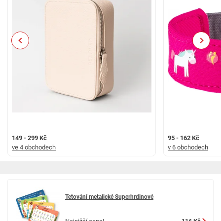
Previous
Next
149 - 299 Kč
95 - 162 Kč
ve 4 obchodech
v 6 obchodech
Tetování metalické Superhrdinové