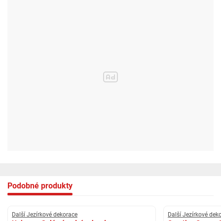
- Odolnost: Kovová konstrukce s ochranným nástřikem zajišťuje dlouhou
životnost.
- Univerzální použití: Vhodné pro zahrady, parky nebo terasy.
Tento oblouk na růže je nejen praktickým pomocníkem pro vaše rostliny,
ale také krásným doplňkem, který dodá vaší zahradě romantickou
atmosféru.
Podobné produkty
Další Jezírkové dekorace
Další Jezírkové dek