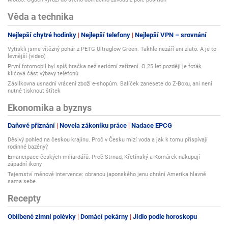
Věda a technika
Nejlepší chytré hodinky
Nejlepší telefony
Nejlepší VPN – srovnání
Vytiskli jsme vítězný pohár z PETG Ultraglow Green. Takhle nezáří ani zlato. A je to
levnější (video)
První fotomobil byl spíš hračka než seriózní zařízení. O 25 let později je foťák
klíčová část výbavy telefonů
Zásilkovna usnadní vrácení zboží e-shopům. Balíček zanesete do Z-Boxu, ani není
nutné tisknout štítek
Ekonomika a byznys
Daňové přiznání
Novela zákoníku práce
Nadace EPCG
Děsivý pohled na českou krajinu. Proč v Česku mizí voda a jak k tomu přispívají
rodinné bazény?
Emancipace českých miliardářů. Proč Strnad, Křetínský a Komárek nakupují
západní ikony
Tajemství měnové intervence: obranou japonského jenu chrání Amerika hlavně
sama sebe
Recepty
Oblíbené zimní polévky
Domácí pekárny
Jídlo podle horoskopu