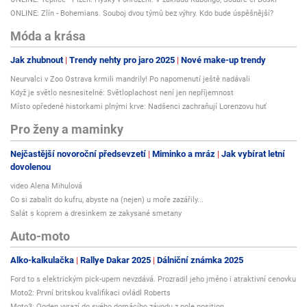
ONLINE: Zlín - Bohemians. Souboj dvou týmů bez výhry. Kdo bude úspěšnější?
Móda a krása
Jak zhubnout
Trendy nehty pro jaro 2025
Nové make-up trendy
Neurvalci v Zoo Ostrava krmili mandrily! Po napomenutí ještě nadávali
Když je světlo nesnesitelné: Světloplachost není jen nepříjemnost
Místo opředené historkami plnými krve: Nadšenci zachraňují Lorenzovu huť
Pro ženy a maminky
Nejčastější novoroční předsevzetí
Miminko a mráz
Jak vybírat letní
dovolenou
video Alena Mihulová
Co si zabalit do kufru, abyste na (nejen) u moře zazářily...
Salát s koprem a dresinkem ze zakysané smetany
Auto-moto
Alko-kalkulačka
Rallye Dakar 2025
Dálniční známka 2025
Ford to s elektrickým pick-upem nevzdává. Prozradil jeho jméno i atraktivní cenovku
Moto2: První britskou kvalifikaci ovládl Roberts
Moto3: Ogden vyrazí do svého domácího závodu z pole position