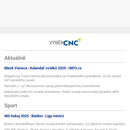
VÝBĚR
Aktuálně
Blesk Vánoce
Kalendář svátků 2025
INFO.cz
Magyarova Tisza nominovala kandidáta na maďarského prezidenta. Je jím bývalý
šéf nejvyššího soudu
Nemáte ji i vy? Ministerstvo varuje před nebezpečnou kosmetikou!
Maďarsko bude mít nového prezidenta: Vládní strana nominovala bývalého šéfa
nejvyššího soudu
Sport
MS hokej 2025
Biatlon
Liga mistrů
Bizarní diskvalifikace Čechů na plaveckém šampionátu: Za všechno mohla čepička!
ONLINE: Teplice - Plzeň. Hyský v ohrožení. V základu Kabongo, Souaré či Doski