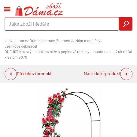
zbozi.dama.cz
|
Dům a zahrada
|
Zahrada
|
Jezírka a doplňky
|
Jezírkové dekorace
|
DUFURT Kovový oblouk na růže a popínavé rostliny – opora rostlin 240 x 136
x 38 cm 3070
Předchozí produkt
Následující produkt