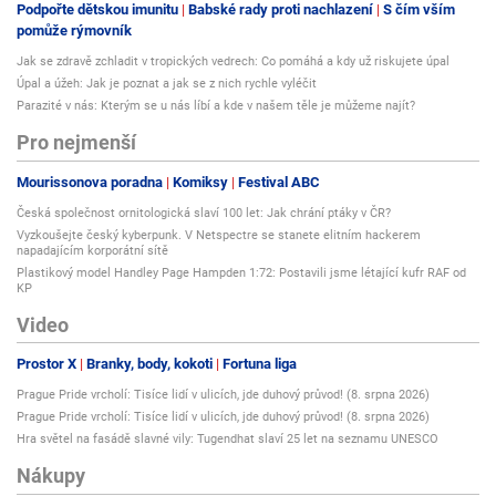
Podpořte dětskou imunitu
Babské rady proti nachlazení
S čím vším
pomůže rýmovník
Jak se zdravě zchladit v tropických vedrech: Co pomáhá a kdy už riskujete úpal
Úpal a úžeh: Jak je poznat a jak se z nich rychle vyléčit
Parazité v nás: Kterým se u nás líbí a kde v našem těle je můžeme najít?
Pro nejmenší
Mourissonova poradna
Komiksy
Festival ABC
Česká společnost ornitologická slaví 100 let: Jak chrání ptáky v ČR?
Vyzkoušejte český kyberpunk. V Netspectre se stanete elitním hackerem
napadajícím korporátní sítě
Plastikový model Handley Page Hampden 1:72: Postavili jsme létající kufr RAF od
KP
Video
Prostor X
Branky, body, kokoti
Fortuna liga
Prague Pride vrcholí: Tisíce lidí v ulicích, jde duhový průvod! (8. srpna 2026)
Prague Pride vrcholí: Tisíce lidí v ulicích, jde duhový průvod! (8. srpna 2026)
Hra světel na fasádě slavné vily: Tugendhat slaví 25 let na seznamu UNESCO
Nákupy