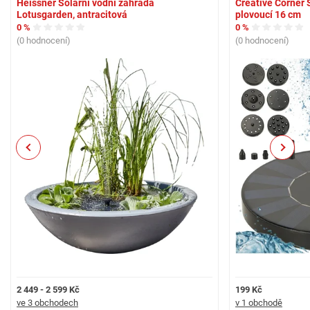
Heissner Solární vodní zahrada
Creative Corner 
Lotusgarden, antracitová
plovoucí 16 cm
0 %
0 %
(0 hodnocení)
(0 hodnocení)
Previous
Next
2 449 - 2 599 Kč
199 Kč
ve 3 obchodech
v 1 obchodě