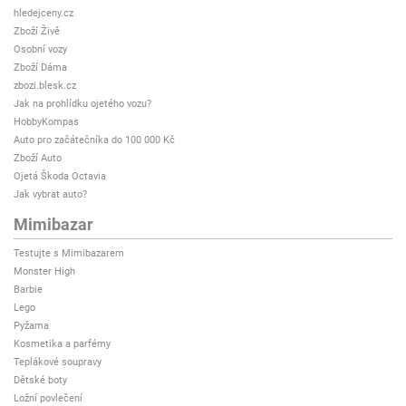
hledejceny.cz
Zboží Živě
Osobní vozy
Zboží Dáma
zbozi.blesk.cz
Jak na prohlídku ojetého vozu?
HobbyKompas
Auto pro začátečníka do 100 000 Kč
Zboží Auto
Ojetá Škoda Octavia
Jak vybrat auto?
Mimibazar
Testujte s Mimibazarem
Monster High
Barbie
Lego
Pyžama
Kosmetika a parfémy
Teplákové soupravy
Dětské boty
Ložní povlečení