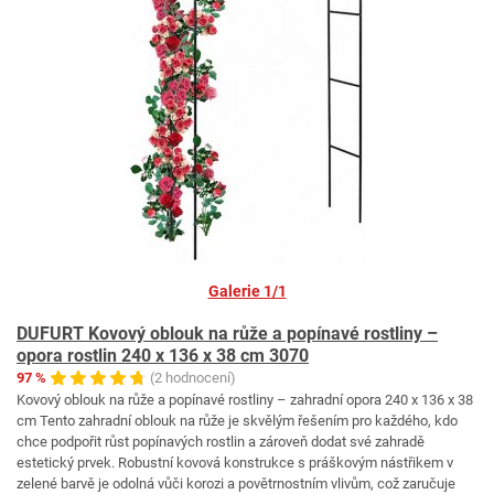
Galerie 1/1
DUFURT Kovový oblouk na růže a popínavé rostliny –
opora rostlin 240 x 136 x 38 cm 3070
97 %
(2 hodnocení)
Kovový oblouk na růže a popínavé rostliny – zahradní opora 240 x 136 x 38
cm Tento zahradní oblouk na růže je skvělým řešením pro každého, kdo
chce podpořit růst popínavých rostlin a zároveň dodat své zahradě
estetický prvek. Robustní kovová konstrukce s práškovým nástřikem v
zelené barvě je odolná vůči korozi a povětrnostním vlivům, což zaručuje