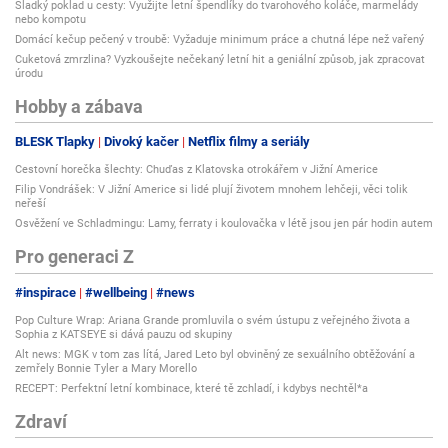
Sladký poklad u cesty: Využijte letní špendlíky do tvarohového koláče, marmelády
nebo kompotu
Domácí kečup pečený v troubě: Vyžaduje minimum práce a chutná lépe než vařený
Cuketová zmrzlina? Vyzkoušejte nečekaný letní hit a geniální způsob, jak zpracovat
úrodu
Hobby a zábava
BLESK Tlapky
Divoký kačer
Netflix filmy a seriály
Cestovní horečka šlechty: Chuďas z Klatovska otrokářem v Jižní Americe
Filip Vondrášek: V Jižní Americe si lidé plují životem mnohem lehčeji, věci tolik
neřeší
Osvěžení ve Schladmingu: Lamy, ferraty i koulovačka v létě jsou jen pár hodin autem
Pro generaci Z
#inspirace
#wellbeing
#news
Pop Culture Wrap: Ariana Grande promluvila o svém ústupu z veřejného života a
Sophia z KATSEYE si dává pauzu od skupiny
Alt news: MGK v tom zas lítá, Jared Leto byl obviněný ze sexuálního obtěžování a
zemřely Bonnie Tyler a Mary Morello
RECEPT: Perfektní letní kombinace, které tě zchladí, i kdybys nechtěl*a
Zdraví