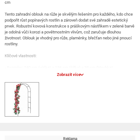
cm
Tento zahradní oblouk na růže je skvělým řešením pro každého, kdo chce
podpořit růst popínavých rostlin a zároveň dodat své zahradě estetický
prvek. Robustní kovová konstrukce s práškovým nástřikem v zelené barvě
je odolná vůči korozi a povětrnostním vlivům, což zaručuje dlouhou
životnost. Oblouk je vhodný pro růže, plaménky, břečťan nebo jiné pnoucí
rostliny.
Klíčové vlastnosti:
- Rozměry: 240 cm (výška) x 136 cm (šířka) x 38 cm (hloubka).
Zobrazit více
- Materiál: Kov s práškovým nástřikem.
- Barva: Zelená, která ladí s přírodním prostředím.
- Využití: Ideální jako opora pro popínavé rostliny nebo dekorativní prvek.
Výhody zahradního oblouku:
- Snadná montáž: Konstrukce je navržena pro rychlé sestavení bez
nutnosti speciálních nástrojů.