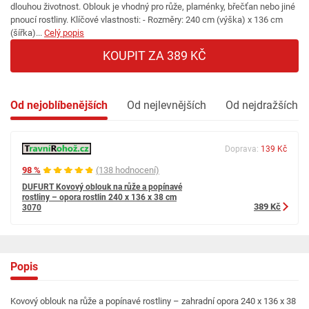
dlouhou životnost. Oblouk je vhodný pro růže, plaménky, břečťan nebo jiné
pnoucí rostliny. Klíčové vlastnosti: - Rozměry: 240 cm (výška) x 136 cm
(šířka)...
Celý popis
KOUPIT ZA 389 KČ
Od nejoblíbenějších
Od nejlevnějších
Od nejdražších
Doprava:
139 Kč
98 %
(138 hodnocení)
DUFURT Kovový oblouk na růže a popínavé
rostliny – opora rostlin 240 x 136 x 38 cm
389 Kč
3070
Popis
Kovový oblouk na růže a popínavé rostliny – zahradní opora 240 x 136 x 38