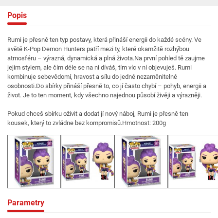
Popis
Rumi je přesně ten typ postavy, která přináší energii do každé scény. Ve
světě K-Pop Demon Hunters patří mezi ty, které okamžitě rozhýbou
atmosféru – výrazná, dynamická a plná života.Na první pohled tě zaujme
jejím stylem, ale čím déle se na ni díváš, tím víc v ní objevuješ. Rumi
kombinuje sebevědomí, hravost a sílu do jedné nezaměnitelné
osobnosti.Do sbírky přináší přesně to, co jí často chybí – pohyb, energii a
život. Je to ten moment, kdy všechno najednou působí živěji a výrazněji.
Pokud chceš sbírku oživit a dodat jí nový náboj, Rumi je přesně ten
kousek, který to zvládne bez kompromisů.Hmotnost: 200g
Parametry