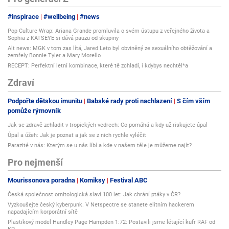
#inspirace
#wellbeing
#news
Pop Culture Wrap: Ariana Grande promluvila o svém ústupu z veřejného života a
Sophia z KATSEYE si dává pauzu od skupiny
Alt news: MGK v tom zas lítá, Jared Leto byl obviněný ze sexuálního obtěžování a
zemřely Bonnie Tyler a Mary Morello
RECEPT: Perfektní letní kombinace, které tě zchladí, i kdybys nechtěl*a
Zdraví
Podpořte dětskou imunitu
Babské rady proti nachlazení
S čím vším
pomůže rýmovník
Jak se zdravě zchladit v tropických vedrech: Co pomáhá a kdy už riskujete úpal
Úpal a úžeh: Jak je poznat a jak se z nich rychle vyléčit
Parazité v nás: Kterým se u nás líbí a kde v našem těle je můžeme najít?
Pro nejmenší
Mourissonova poradna
Komiksy
Festival ABC
Česká společnost ornitologická slaví 100 let: Jak chrání ptáky v ČR?
Vyzkoušejte český kyberpunk. V Netspectre se stanete elitním hackerem
napadajícím korporátní sítě
Plastikový model Handley Page Hampden 1:72: Postavili jsme létající kufr RAF od