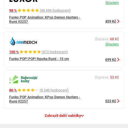
Skladem
98 %
(48 696 hodnocení)
Funko POP Animation: KPop Demon Hunters -
459 Kč
Rumi #2257
Doprava:
68 Kč
Skladem
100 %
(872 hodnocení)
Funko POP! POP! figurka Rumi - 10 cm
699 Kč
Doprava:
53 Kč
86 %
(8 246 hodnocení)
Funko POP Animation: KPop Demon Hunters -
523 Kč
Rumi #2257
Zobrazit další nabídky