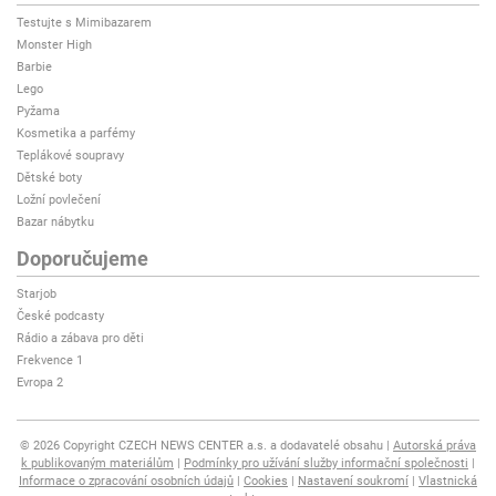
Testujte s Mimibazarem
Monster High
Barbie
Lego
Pyžama
Kosmetika a parfémy
Teplákové soupravy
Dětské boty
Ložní povlečení
Bazar nábytku
Doporučujeme
Starjob
České podcasty
Rádio a zábava pro děti
Frekvence 1
Evropa 2
© 2026 Copyright CZECH NEWS CENTER a.s. a dodavatelé obsahu
Autorská práva
k publikovaným materiálům
Podmínky pro užívání služby informační společnosti
Informace o zpracování osobních údajů
Cookies
Nastavení soukromí
Vlastnická