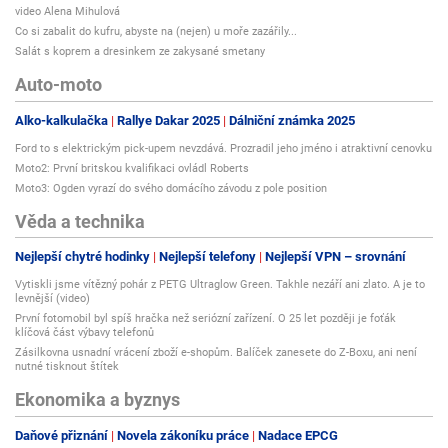
video Alena Mihulová
Co si zabalit do kufru, abyste na (nejen) u moře zazářily...
Salát s koprem a dresinkem ze zakysané smetany
Auto-moto
Alko-kalkulačka
Rallye Dakar 2025
Dálniční známka 2025
Ford to s elektrickým pick-upem nevzdává. Prozradil jeho jméno i atraktivní cenovku
Moto2: První britskou kvalifikaci ovládl Roberts
Moto3: Ogden vyrazí do svého domácího závodu z pole position
Věda a technika
Nejlepší chytré hodinky
Nejlepší telefony
Nejlepší VPN – srovnání
Vytiskli jsme vítězný pohár z PETG Ultraglow Green. Takhle nezáří ani zlato. A je to
levnější (video)
První fotomobil byl spíš hračka než seriózní zařízení. O 25 let později je foťák
klíčová část výbavy telefonů
Zásilkovna usnadní vrácení zboží e-shopům. Balíček zanesete do Z-Boxu, ani není
nutné tisknout štítek
Ekonomika a byznys
Daňové přiznání
Novela zákoníku práce
Nadace EPCG