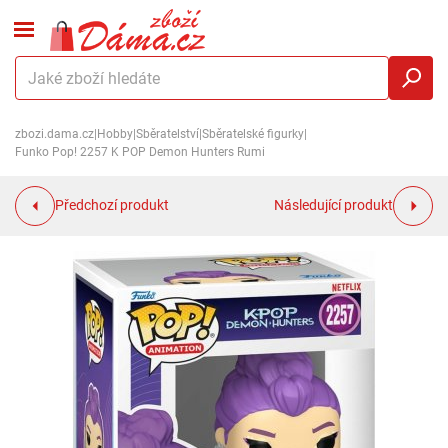
zbozi.dama.cz
|
Hobby
|
Sběratelství
|
Sběratelské figurky
|
Funko Pop! 2257 K POP Demon Hunters Rumi
Předchozí produkt
Následující produkt