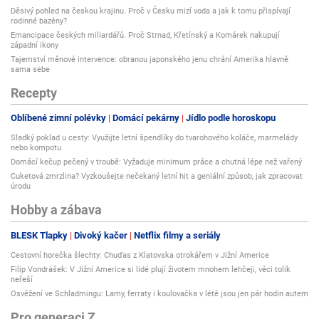
Děsivý pohled na českou krajinu. Proč v Česku mizí voda a jak k tomu přispívají
rodinné bazény?
Emancipace českých miliardářů. Proč Strnad, Křetínský a Komárek nakupují
západní ikony
Tajemství měnové intervence: obranou japonského jenu chrání Amerika hlavně
sama sebe
Recepty
Oblíbené zimní polévky
Domácí pekárny
Jídlo podle horoskopu
Sladký poklad u cesty: Využijte letní špendlíky do tvarohového koláče, marmelády
nebo kompotu
Domácí kečup pečený v troubě: Vyžaduje minimum práce a chutná lépe než vařený
Cuketová zmrzlina? Vyzkoušejte nečekaný letní hit a geniální způsob, jak zpracovat
úrodu
Hobby a zábava
BLESK Tlapky
Divoký kačer
Netflix filmy a seriály
Cestovní horečka šlechty: Chuďas z Klatovska otrokářem v Jižní Americe
Filip Vondrášek: V Jižní Americe si lidé plují životem mnohem lehčeji, věci tolik
neřeší
Osvěžení ve Schladmingu: Lamy, ferraty i koulovačka v létě jsou jen pár hodin autem
Pro generaci Z