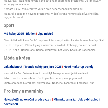
Magyarova Tisza nominovala kandidáta na maďarského prezidenta. Je jím bývalý
šéf nejvyššího soudu
Nemáte ji i vy? Ministerstvo varuje před nebezpečnou kosmetikou!
Maďarsko bude mít nového prezidenta: Vládní strana nominovala bývalého šéfa
nejvyššího soudu
Sport
MS hokej 2025
Biatlon
Liga mistrů
Bizarní diskvalifikace Čechů na plaveckém šampionátu: Za všechno mohla čepička!
ONLINE: Teplice - Plzeň. Hyský v ohrožení. V základu Kabongo, Souaré či Doski
ONLINE: Zlín - Bohemians. Souboj dvou týmů bez výhry. Kdo bude úspěšnější?
Móda a krása
Jak zhubnout
Trendy nehty pro jaro 2025
Nové make-up trendy
Neurvalci v Zoo Ostrava krmili mandrily! Po napomenutí ještě nadávali
Když je světlo nesnesitelné: Světloplachost není jen nepříjemnost
Místo opředené historkami plnými krve: Nadšenci zachraňují Lorenzovu huť
Pro ženy a maminky
Nejčastější novoroční předsevzetí
Miminko a mráz
Jak vybírat letní
dovolenou