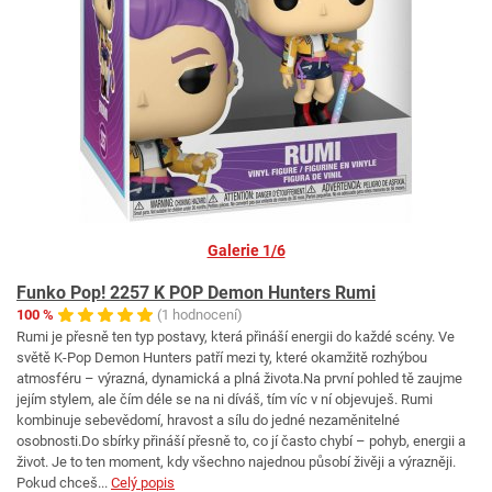
Galerie 1/6
Funko Pop! 2257 K POP Demon Hunters Rumi
100 %
(1 hodnocení)
Rumi je přesně ten typ postavy, která přináší energii do každé scény. Ve
světě K-Pop Demon Hunters patří mezi ty, které okamžitě rozhýbou
atmosféru – výrazná, dynamická a plná života.Na první pohled tě zaujme
jejím stylem, ale čím déle se na ni díváš, tím víc v ní objevuješ. Rumi
kombinuje sebevědomí, hravost a sílu do jedné nezaměnitelné
osobnosti.Do sbírky přináší přesně to, co jí často chybí – pohyb, energii a
život. Je to ten moment, kdy všechno najednou působí živěji a výrazněji.
Pokud chceš...
Celý popis