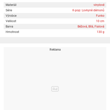
Materiál
vinylové
Série
K-pop: Lovkyně démonů
Výrobce
Funko
Velikost
10 cm
Barva
Béžová, Bílá, Fialová
Hmotnost
130 g