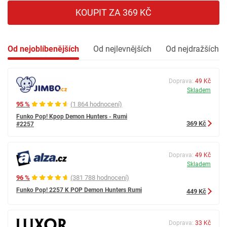
KOUPIT ZA 369 KČ
Od nejoblíbenějších
Od nejlevnějších
Od nejdražších
Doprava:
49 Kč
Skladem
95 %
(1 864 hodnocení)
Funko Pop! Kpop Demon Hunters - Rumi
369 Kč
#2257
Doprava:
49 Kč
Skladem
96 %
(381 788 hodnocení)
Funko Pop! 2257 K POP Demon Hunters Rumi
449 Kč
Doprava:
33 Kč