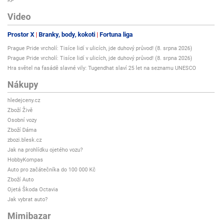
KP
Video
Prostor X
Branky, body, kokoti
Fortuna liga
Prague Pride vrcholí: Tisíce lidí v ulicích, jde duhový průvod! (8. srpna 2026)
Prague Pride vrcholí: Tisíce lidí v ulicích, jde duhový průvod! (8. srpna 2026)
Hra světel na fasádě slavné vily: Tugendhat slaví 25 let na seznamu UNESCO
Nákupy
hledejceny.cz
Zboží Živě
Osobní vozy
Zboží Dáma
zbozi.blesk.cz
Jak na prohlídku ojetého vozu?
HobbyKompas
Auto pro začátečníka do 100 000 Kč
Zboží Auto
Ojetá Škoda Octavia
Jak vybrat auto?
Mimibazar