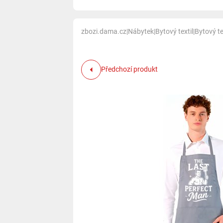
zbozi.dama.cz
|
Nábytek
|
Bytový textil
|
Bytový te
Předchozí produkt