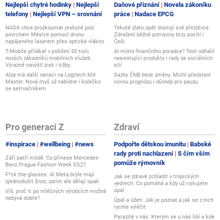
Nejlepší chytré hodinky
Nejlepší
Daňové přiznání
Novela zákoníku
telefony
Nejlepší VPN – srovnání
práce
Nadace EPCG
NASA chce prozkoumat jeskyně pod
Tekuté zlato opět dostojí své přezdívce.
povrchem Měsíce pomocí dronu
Zdražení běžné potraviny brzy pocítí i
napájeného laserem přes optické vlákno
Češi
T-Mobile přilákal v pololetí 50 tisíc
AI místo finančního poradce? Test odhalil
nových zákazníků mobilních služeb.
neexistující produkty i rady ze sociálních
Výrazně navýšil zisk i tržby
sítí
Alza má další variaci na Logitech MX
Sazby ČNB beze změny. Michl představí
Master. Nová myš už nabídne i kolečko
novou prognózu i důvody pro pauzu
se setrvačníkem
Pro generaci Z
Zdraví
#inspirace
#wellbeing
#news
Podpořte dětskou imunitu
Babské
rady proti nachlazení
S čím vším
Září patří módě: Co přinese Mercedes-
pomůže rýmovník
Benz Prague Fashion Week SS27
F*ck the glasses: AI Meta brýle mají
Jak se zdravě zchladit v tropických
zjednodušit život, zatím ale dělají opak
vedrech: Co pomáhá a kdy už riskujete
úpal
Víš, proč ti po mléčných výrobcích možná
nebývá dobře?
Úpal a úžeh: Jak je poznat a jak se z nich
rychle vyléčit
Parazité v nás: Kterým se u nás líbí a kde