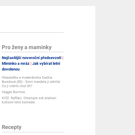
Pro ženy a maminky
Nejčastější novoroční předsevzetí
Miminko a mráz
Jak vybírat letní
dovolenou
Hlasatelka a moderátorka Saskia
Burešová (80) - Smrt manžela ji zdrtila!
Co jí vrátilo chuť žít?
Veggie Burritos
KVÍZ: Rafťáci. Otestujte své znalosti
kultovní letní komedie
Recepty