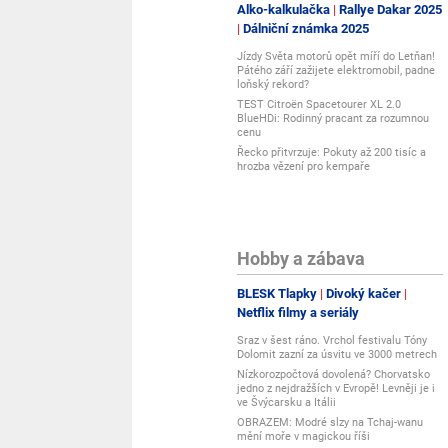
Alko-kalkulačka
Rallye Dakar 2025
Dálniční známka 2025
Jízdy Světa motorů opět míří do Letňan!
Pátého září zažijete elektromobil, padne
loňský rekord?
TEST Citroën Spacetourer XL 2.0
BlueHDi: Rodinný pracant za rozumnou
cenu
Řecko přitvrzuje: Pokuty až 200 tisíc a
hrozba vězení pro kempaře
Hobby a zábava
BLESK Tlapky
Divoký kačer
Netflix filmy a seriály
Sraz v šest ráno. Vrchol festivalu Tóny
Dolomit zazní za úsvitu ve 3000 metrech
Nízkorozpočtová dovolená? Chorvatsko
jedno z nejdražších v Evropě! Levněji je i
ve Švýcarsku a Itálii
OBRAZEM: Modré slzy na Tchaj-wanu
mění moře v magickou říši