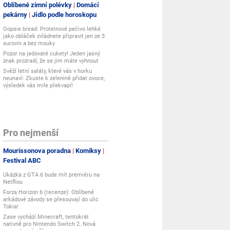
Oblíbené zimní polévky
Domácí
pekárny
Jídlo podle horoskopu
Oopsie bread: Proteinové pečivo lehké
jako obláček zvládnete připravit jen ze 3
surovin a bez mouky
Pozor na jedovaté cukety! Jeden jasný
znak prozradí, že se jim máte vyhnout
Svěží letní saláty, které vás v horku
neunaví: Zkuste k zelenině přidat ovoce,
výsledek vás mile překvapí!
Pro nejmenší
Mourissonova poradna
Komiksy
Festival ABC
Ukázka z GTA 6 bude mít premiéru na
Netflixu
Forza Horizon 6 (recenze): Oblíbené
arkádové závody se přesouvají do ulic
Tokia!
Zase vychází Minecraft, tentokrát
nativně pro Nintendo Switch 2. Nová