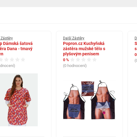
 Zástěry
Další Zástěry
D
ep Dámská šatová
Popron.cz Kuchyňská
S
ěra Dana - tmavý
zástěra mužské tělo s
s
én
plyšovým penisem
0
0 %
(
odnocení)
(0 hodnocení)