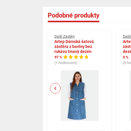
Podobné produkty
stěry
Další Zástěry
Další
stitches Kožená
Artep Dámská šatová
Art
 na grilování v
zástěra z bavlny bez
zást
m balení s rukavicí
rukávu tmavý dezén
dez
97 %
0 %
(1 hodnocení)
(0 h
cení)
Previous