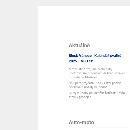
Aktuálně
Blesk Vánoce
Kalendář svátků
2025
INFO.cz
Motoristé sázejí na přeběhlíky.
Kontroverzní brněnský lídr kráčí v závěsu
ministryně Mrázové
Chlupatá trojčata! Zoo v Plzni poprvé
odchovala nosály bělohubé
Škrty v Čechy oblíbeném řetězci: Zavřou
stovky prodejen
Auto-moto