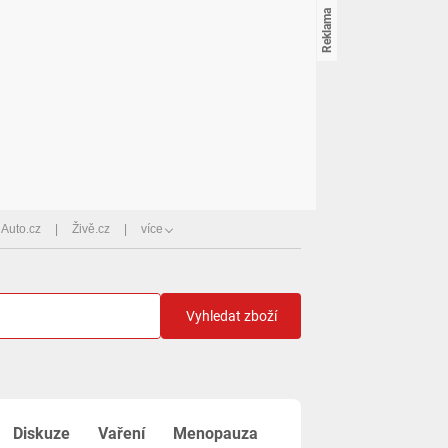
Auto.cz
Živě.cz
více
Vyhledat zboží
Diskuze
Vaření
Menopauza