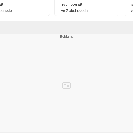
Kč
192 - 228 Kč
3
obchodě
ve 2 obchodech
v