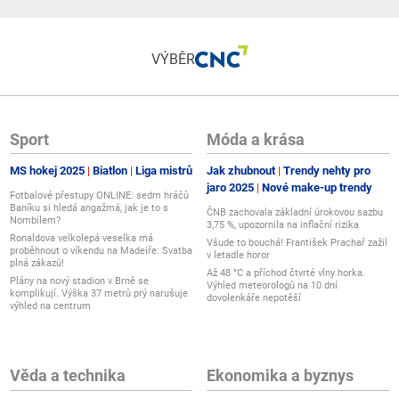
VÝBĚR
Sport
Móda a krása
MS hokej 2025
Biatlon
Liga mistrů
Jak zhubnout
Trendy nehty pro
jaro 2025
Nové make-up trendy
Fotbalové přestupy ONLINE: sedm hráčů
Baníku si hledá angažmá, jak je to s
ČNB zachovala základní úrokovou sazbu
Nombilem?
3,75 %, upozornila na inflační rizika
Ronaldova velkolepá veselka má
Všude to bouchá! František Prachař zažil
proběhnout o víkendu na Madeiře: Svatba
v letadle horor
plná zákazů!
Až 48 °C a příchod čtvrté vlny horka.
Plány na nový stadion v Brně se
Výhled meteorologů na 10 dní
komplikují. Výška 37 metrů prý narušuje
dovolenkáře nepotěší
výhled na centrum
Věda a technika
Ekonomika a byznys