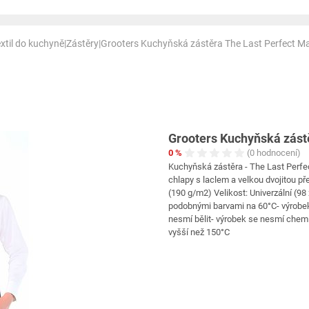
xtil do kuchyně
|
Zástěry
|
Grooters Kuchyňská zástěra The Last Perfect M
Grooters Kuchyňská zást
0 %
(0 hodnocení)
Kuchyňská zástěra - The Last Perf
chlapy s laclem a velkou dvojitou p
(190 g/m2) Velikost: Univerzální (98
podobnými barvami na 60°C- výrobek
nesmí bělit- výrobek se nesmí chemic
vyšší než 150°C