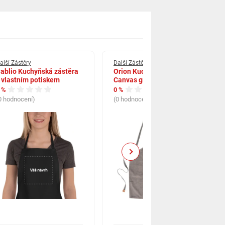
alší Zástěry
Další Zástěry
ablio Kuchyňská zástěra
Orion Kuchyňská zástěra
 vlastním potiskem
Canvas gril
 %
0 %
0 hodnocení)
(0 hodnocení)
Next