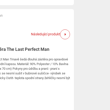
an
Následující produkt
ěra The Last Perfect Man
ect Man Tmavě šedá dlouhá zástěra pro opravdové
řední kapsou. Materiál: 90% Polyester / 10% Bavlna
 x 70 cm) Pokyny pro údržbu a praní:- praní s
 se nesmí sušit v bubnové sušičce- výrobek se
ky čistit- teplota spodní strany žehličky nesmí být