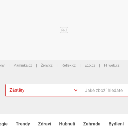
eny
Maminka.cz
Ženy.cz
Reflex.cz
E15.cz
FITweb.cz
Zástěry
ogie
Trendy
Zdraví
Hubnutí
Zahrada
Bydlení