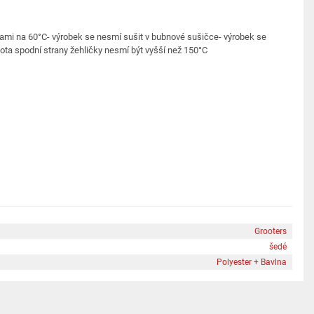
vami na 60°C- výrobek se nesmí sušit v bubnové sušičce- výrobek se
lota spodní strany žehličky nesmí být vyšší než 150°C
Grooters
šedé
Polyester + Bavlna