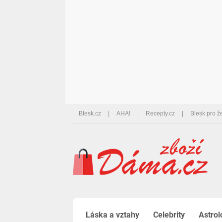
Blesk.cz
AHA!
Recepty.cz
Blesk pro ž
Láska a vztahy
Celebrity
Astrol