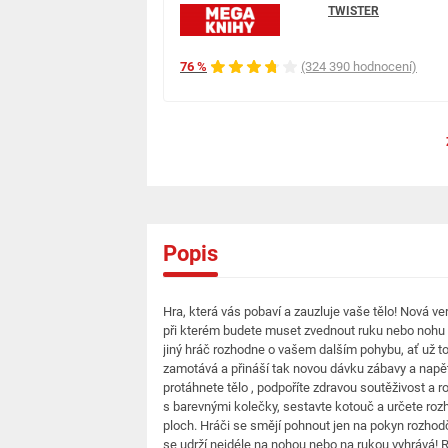
TWISTER
76 %
(324 390 hodnocení)
Popis
Hra, která vás pobaví a zauzluje vaše tělo! Nová ve
při kterém budete muset zvednout ruku nebo nohu d
jiný hráč rozhodne o vašem dalším pohybu, ať už t
zamotává a přináší tak novou dávku zábavy a napětí i
protáhnete tělo , podpoříte zdravou soutěživost a r
s barevnými kolečky, sestavte kotouč a určete rozh
ploch. Hráči se smějí pohnout jen na pokyn rozhodč
se udrží nejdéle na nohou nebo na rukou vyhrává! 