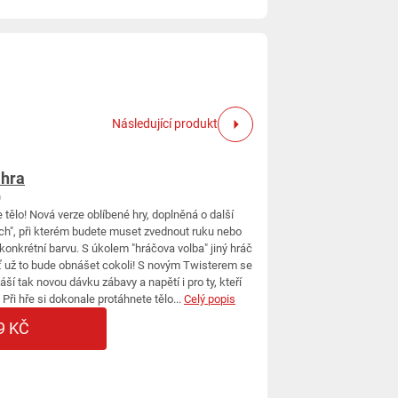
Následující produkt
 hra
)
 tělo! Nová verze oblíbené hry, doplněná o další
uch", při kterém budete muset zvednout ruku nebo
konkrétní barvu. S úkolem "hráčova volba" jiný hráč
 už to bude obnášet cokoli! S novým Twisterem se
áší tak novou dávku zábavy a napětí i pro ty, kteří
 Při hře si dokonale protáhnete tělo...
Celý popis
9 KČ