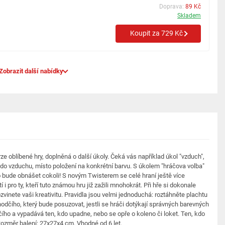
Doprava:
89 Kč
Skladem
Koupit za 729 Kč
Zobrazit další nabídky
rze oblíbené hry, doplněná o další úkoly. Čeká vás například úkol "vzduch",
o vzduchu, místo položení na konkrétní barvu. S úkolem "hráčova volba"
o bude obnášet cokoli! S novým Twisterem se celé hraní ještě více
 pro ty, kteří tuto známou hru již zažili mnohokrát. Při hře si dokonale
ozvinete vaši kreativitu. Pravidla jsou velmi jednoduchá: roztáhněte plachtu
odčího, který bude posuzovat, jestli se hráči dotýkají správných barevných
ího a vypadává ten, kdo upadne, nebo se opře o koleno či loket. Ten, kdo
Rozměr balení: 27x27x4 cm. Vhodné od 6 let.