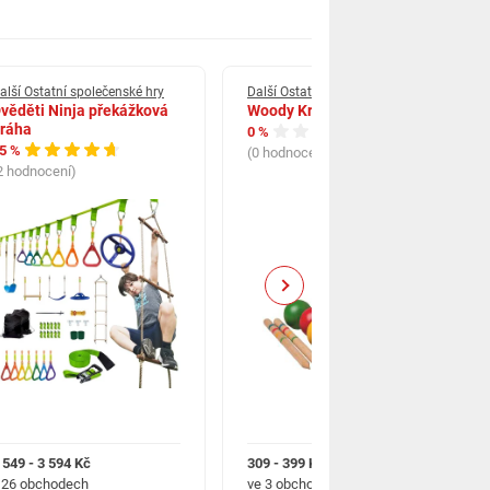
alší Ostatní společenské hry
Další Ostatní společenské hry
věděti Ninja překážková
Woody Kroket zahradní
ráha
0 %
5 %
(0 hodnocení)
2 hodnocení)
Next
 549 - 3 594 Kč
309 - 399 Kč
 26 obchodech
ve 3 obchodech