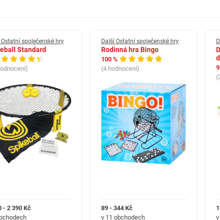
 Ostatní společenské hry
Další Ostatní společenské hry
D
eball Standard
Rodinná hra Bingo
D
d
100 %
9
hodnocení)
(4 hodnocení)
(
0 - 2 390 Kč
89 - 344 Kč
1
obchodech
v 11 obchodech
v