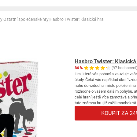
ry
|
Ostatní společenské hry
|
Hasbro Twister: Klasická hra
Hasbro Twister: Klasická
86 %
(97 hodnocení
Hra, která vás pobaví a zauzluje vaše
úkoly. Čeká vás například úkol "vzd
nohu do vzduchu, místo položení na 
rozhodne o vašem dalším pohybu, ať
celé hraní ještě více zamotává a přin
tuto známou hru již zažili mnohokrát.
KOUPIT ZA 24