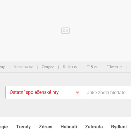
eny
Maminka.cz
Ženy.cz
Reflex.cz
E15.cz
FITweb.cz
Ostatní společenské hry
ogie
Trendy
Zdraví
Hubnutí
Zahrada
Bydlení