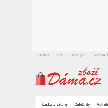
Blesk.cz
AHA!
Recepty.cz
Blesk pro ž
Láska a vztahy
Celebrity
Astrol