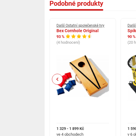
Podobné produkty
tatní společenské hry
Další Ostatní společenské hry
Další
T0300
Bex Cornhole Original
Spik
93 %
90 %
cení)
(4 hodnocení)
(20 
Previous
1 350 Kč
1 329 - 1 899 Kč
1 59
chodech
ve 4 obchodech
v 6 