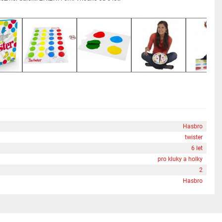
Hasbro
twister
6 let
pro kluky a holky
2
Hasbro