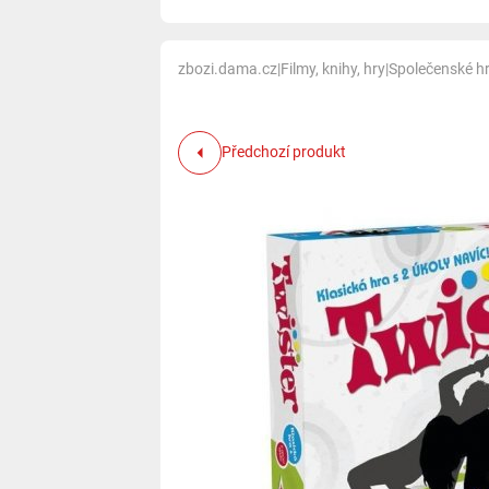
zbozi.dama.cz
|
Filmy, knihy, hry
|
Společenské h
Předchozí produkt