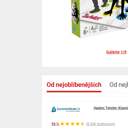
Galerie 1/9
Od nejoblíbenějších
Od nej
Hasbro Twister: Klasic
93 %
(8 346 hodnocení)