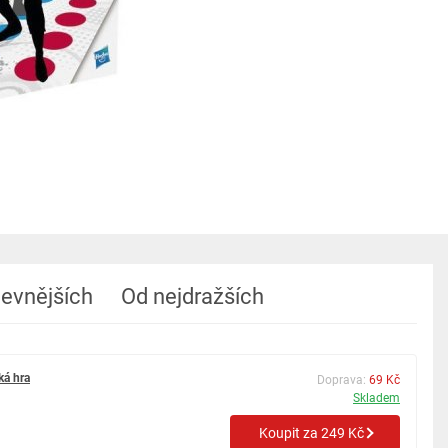
levnějších
Od nejdražších
ká hra
Doprava:
69 Kč
Skladem
Koupit za 249 Kč