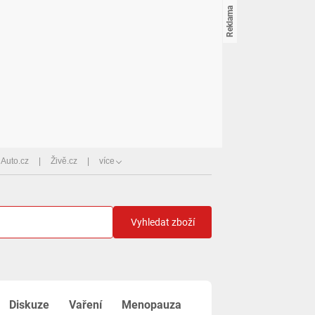
Auto.cz
Živě.cz
více
Vyhledat zboží
Diskuze
Vaření
Menopauza