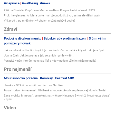
#inspirace
#wellbeing
#news
Září patří módě: Co přinese Mercedes-Benz Prague Fashion Week SS27
F*ck the glasses: AI Meta brýle mají zjednodušit život, zatím ale dělají opak
Víš, proč ti po mléčných výrobcích možná nebývá dobře?
Zdraví
Podpořte dětskou imunitu
Babské rady proti nachlazení
S čím vším
pomůže rýmovník
Jak se zdravě zchladit v tropických vedrech: Co pomáhá a kdy už riskujete úpal
Úpal a úžeh: Jak je poznat a jak se z nich rychle vyléčit
Parazité v nás: Kterým se u nás líbí a kde v našem těle je můžeme najít?
Pro nejmenší
Mourissonova poradna
Komiksy
Festival ABC
Ukázka z GTA 6 bude mít premiéru na Netflixu
Forza Horizon 6 (recenze): Oblíbené arkádové závody se přesouvají do ulic Tokia!
Zase vychází Minecraft, tentokrát nativně pro Nintendo Switch 2. Nová verze dorazí
v říjnu
Video