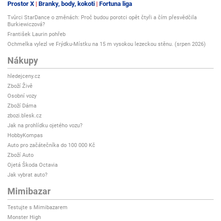
Prostor X
Branky, body, kokoti
Fortuna liga
Tvůrci StarDance o změnách: Proč budou porotci opět čtyři a čím přesvědčila
Burkiewiczová?
František Laurin pohřeb
Ochmelka vylezl ve Frýdku-Místku na 15 m vysokou lezeckou stěnu. (srpen 2026)
Nákupy
hledejceny.cz
Zboží Živě
Osobní vozy
Zboží Dáma
zbozi.blesk.cz
Jak na prohlídku ojetého vozu?
HobbyKompas
Auto pro začátečníka do 100 000 Kč
Zboží Auto
Ojetá Škoda Octavia
Jak vybrat auto?
Mimibazar
Testujte s Mimibazarem
Monster High