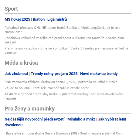
Sport
MS hokej 2025
Biatlon
Liga mistrů
Fotbalové přestupy ONLINE: sedm hráčů Baníku si hledá angažmá, jak je to s
Nombilem?
Ronaldova velkolepá veselka má proběhnout o víkendu na Madeiře: Svatba plná
zákazů!
Plány na nový stadion v Brně se komplikují. Výška 37 metrů prý narušuje výhled na
centrum
Móda a krása
Jak zhubnout
Trendy nehty pro jaro 2025
Nové make-up trendy
ČNB zachovala základní úrokovou sazbu 3,75 %, upozornila na inflační rizika
Všude to bouchá! František Prachař zažil v letadle horor
Až 48 °C a příchod čtvrté vlny horka. Výhled meteorologů na 10 dní dovolenkáře
nepotěší
Pro ženy a maminky
Nejčastější novoroční předsevzetí
Miminko a mráz
Jak vybírat letní
dovolenou
Hlasatelka a moderátorka Saskia Burešová (80) - Smrt manžela ji zdrtila! Co jí