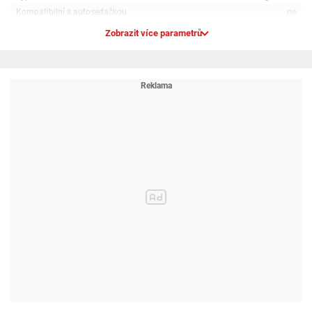
bodový pás, brzda a přední madlo, které se při nastupování jednoduše
Kompatibilní s autosedačkou
ne
vyklopí do strany.
Technické parametry
Zobrazit více parametrů
nosnost: do 22 kg
rozměry po složení: 87 x 59 x 47 cm
rozměry po rozložení: 126 x 59 x 110 cm
Upozornění: Tento výrobek není vhodný pro běhání nebo jízdu na bruslích!