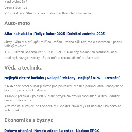
vrátilo chuť žít?
Veggie Burritos
KVÍZ: Rafťáci. Otestujte své znalosti kultovní letní komedie
Auto-moto
Alko-kalkulačka
Rallye Dakar 2025
Dálniční známka 2025
Jízdy Světa motorů opět míří do Letňan! Pátého září zažijete elektromobil, padne
loňský rekord?
TEST Citroën Spacetourer XL 2.0 BlueHDi: Rodinný pracant za rozumnou cenu
Řecko přitvrzuje: Pokuty až 200 tisíc a hrozba vězení pro kempaře
Věda a technika
Nejlepší chytré hodinky
Nejlepší telefony
Nejlepší VPN – srovnání
NASA chce prozkoumat jeskyně pod povrchem Měsíce pomocí dronu napájeného
laserem přes optické vlákno
T-Mobile přilákal v pololetí 50 tisíc nových zákazníků mobilních služeb. Výrazně
navýšil zisk i tržby
Alza má další variaci na Logitech MX Master. Nová myš už nabídne i kolečko se
setrvačníkem
Ekonomika a byznys
Daňové přiznání
Novela zákoníku práce
Nadace EPCG