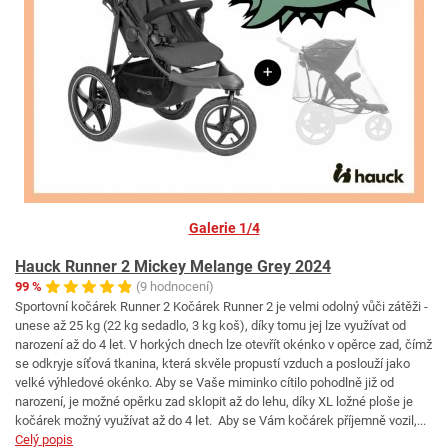
Galerie 1/4
Hauck Runner 2 Mickey Melange Grey 2024
99 %
(9 hodnocení)
Sportovní kočárek Runner 2 Kočárek Runner 2 je velmi odolný vůči zátěži -
unese až 25 kg (22 kg sedadlo, 3 kg koš), díky tomu jej lze využívat od
narození až do 4 let. V horkých dnech lze otevřít okénko v opěrce zad, čímž
se odkryje síťová tkanina, která skvěle propustí vzduch a poslouží jako
velké výhledové okénko. Aby se Vaše miminko cítilo pohodlně již od
narození, je možné opěrku zad sklopit až do lehu, díky XL ložné ploše je
kočárek možný využívat až do 4 let. Aby se Vám kočárek příjemně vozil,...
Celý popis