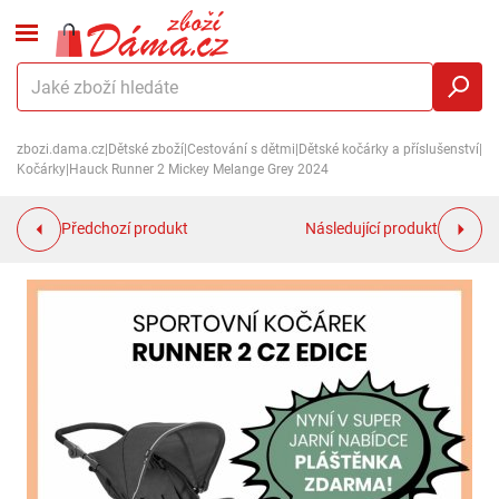
zbozi.dama.cz
|
Dětské zboží
|
Cestování s dětmi
|
Dětské kočárky a příslušenství
|
Kočárky
|
Hauck Runner 2 Mickey Melange Grey 2024
Předchozí produkt
Následující produkt