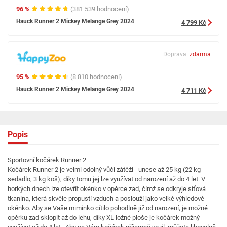
96 %
(381 539 hodnocení)
Hauck Runner 2 Mickey Melange Grey 2024
4 799 Kč
Doprava:
zdarma
95 %
(8 810 hodnocení)
Hauck Runner 2 Mickey Melange Grey 2024
4 711 Kč
Popis
Sportovní kočárek Runner 2
Kočárek Runner 2 je velmi odolný vůči zátěži - unese až 25 kg (22 kg
sedadlo, 3 kg koš), díky tomu jej lze využívat od narození až do 4 let. V
horkých dnech lze otevřít okénko v opěrce zad, čímž se odkryje síťová
tkanina, která skvěle propustí vzduch a poslouží jako velké výhledové
okénko. Aby se Vaše miminko cítilo pohodlně již od narození, je možné
opěrku zad sklopit až do lehu, díky XL ložné ploše je kočárek možný