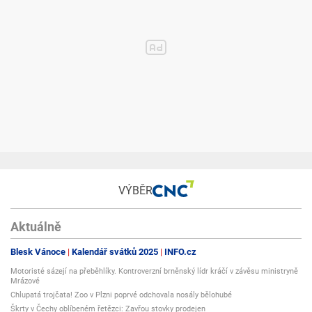
VÝBĚR
Aktuálně
Blesk Vánoce
Kalendář svátků 2025
INFO.cz
Motoristé sázejí na přeběhlíky. Kontroverzní brněnský lídr kráčí v závěsu ministryně
Mrázové
Chlupatá trojčata! Zoo v Plzni poprvé odchovala nosály bělohubé
Škrty v Čechy oblíbeném řetězci: Zavřou stovky prodejen