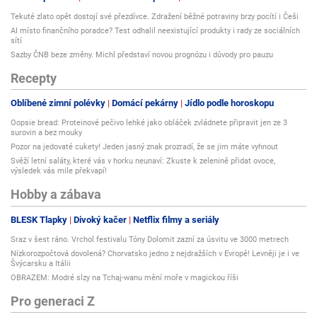
Tekuté zlato opět dostojí své přezdívce. Zdražení běžné potraviny brzy pocítí i Češi
AI místo finančního poradce? Test odhalil neexistující produkty i rady ze sociálních
sítí
Sazby ČNB beze změny. Michl představí novou prognózu i důvody pro pauzu
Recepty
Oblíbené zimní polévky
Domácí pekárny
Jídlo podle horoskopu
Oopsie bread: Proteinové pečivo lehké jako obláček zvládnete připravit jen ze 3
surovin a bez mouky
Pozor na jedovaté cukety! Jeden jasný znak prozradí, že se jim máte vyhnout
Svěží letní saláty, které vás v horku neunaví: Zkuste k zelenině přidat ovoce,
výsledek vás mile překvapí!
Hobby a zábava
BLESK Tlapky
Divoký kačer
Netflix filmy a seriály
Sraz v šest ráno. Vrchol festivalu Tóny Dolomit zazní za úsvitu ve 3000 metrech
Nízkorozpočtová dovolená? Chorvatsko jedno z nejdražších v Evropě! Levněji je i ve
Švýcarsku a Itálii
OBRAZEM: Modré slzy na Tchaj-wanu mění moře v magickou říši
Pro generaci Z