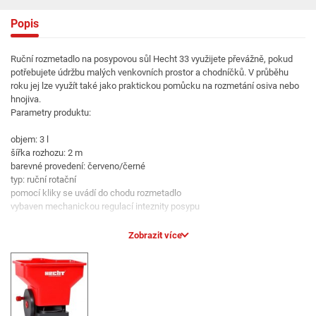
Popis
Ruční rozmetadlo na posypovou sůl Hecht 33 využijete převážně, pokud
potřebujete údržbu malých venkovních prostor a chodníčků. V průběhu
roku jej lze využít také jako praktickou pomůcku na rozmetání osiva nebo
hnojiva.
Parametry produktu:
objem: 3 l
šířka rozhozu: 2 m
barevné provedení: červeno/černé
typ: ruční rotační
pomocí kliky se uvádí do chodu rozmetadlo
vybaven mechanickou regulací inteznity posypu
Výhodou tohoto ručního rozmetače posypu je bezpochyby nízká hmotnost,
Zobrazit více
díky které je jeho použití velmi jednoduché. Stane se tak vaším praktickým
pomocníkem nejen v zimním období, ale také mimo zimní sezónu, kdy vám
usnadní setí nebo hnojení zahrádky.