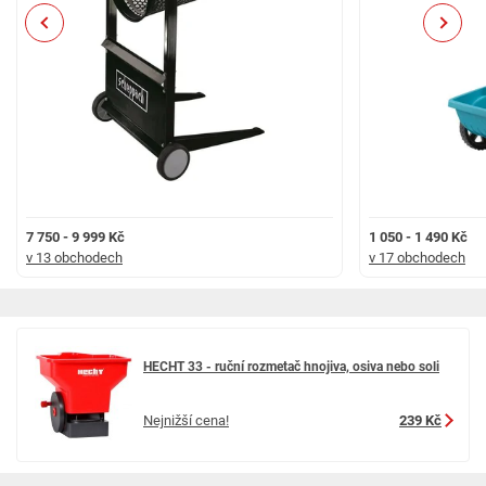
Previous
Next
7 750 - 9 999 Kč
1 050 - 1 490 Kč
v 13 obchodech
v 17 obchodech
HECHT 33 - ruční rozmetač hnojiva, osiva nebo soli
Nejnižší cena!
239 Kč