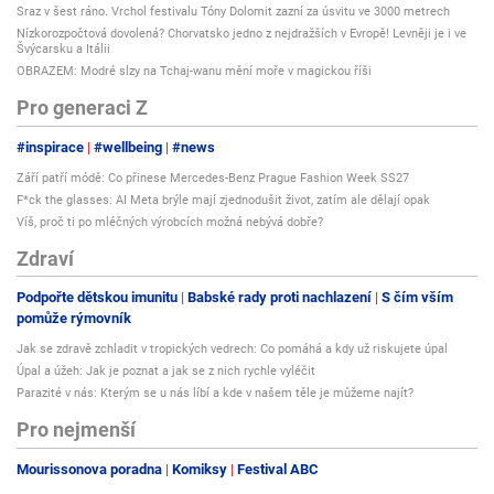
Sraz v šest ráno. Vrchol festivalu Tóny Dolomit zazní za úsvitu ve 3000 metrech
Nízkorozpočtová dovolená? Chorvatsko jedno z nejdražších v Evropě! Levněji je i ve
Švýcarsku a Itálii
OBRAZEM: Modré slzy na Tchaj-wanu mění moře v magickou říši
Pro generaci Z
#inspirace
#wellbeing
#news
Září patří módě: Co přinese Mercedes-Benz Prague Fashion Week SS27
F*ck the glasses: AI Meta brýle mají zjednodušit život, zatím ale dělají opak
Víš, proč ti po mléčných výrobcích možná nebývá dobře?
Zdraví
Podpořte dětskou imunitu
Babské rady proti nachlazení
S čím vším
pomůže rýmovník
Jak se zdravě zchladit v tropických vedrech: Co pomáhá a kdy už riskujete úpal
Úpal a úžeh: Jak je poznat a jak se z nich rychle vyléčit
Parazité v nás: Kterým se u nás líbí a kde v našem těle je můžeme najít?
Pro nejmenší
Mourissonova poradna
Komiksy
Festival ABC