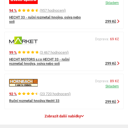
Skladem
94 %
(957 hodnocení)
HECHT 33 - ruční rozmetač hnojiva, osiva nebo
299 Kč
soli
Doprava:
69 Kč
99 %
(3 467 hodnocení)
HECHT MOTORS s.r.o HECHT 33 - ruční
299 Kč
rozmetač hnojiva, osiva nebo soli
Doprava:
89 Kč
Skladem
92 %
(23 720 hodnocení)
Ruční rozmetač hnojiva Hecht 33
299 Kč
Zobrazit další nabídky