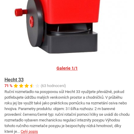
Galerie 1/1
Hecht 33
71 %
(63 hodnocení)
Ruční rozmetadlo na posypovou sůl Hecht 33 využijete převážně, pokud
potřebujete údržbu malých venkovních prostor a chodníčků. V průběhu
roku jej lze využít také jako praktickou pomůcku na rozmetání osiva nebo
hnojiva. Parametry produktu: objem: 3 l šířka rozhozu: 2 m barevné
provedení: červeno/černé typ: ruční rotační pomocí kliky se uvádí do chodu
rozmetadlo vybaven mechanickou regulací inteznity posypu Výhodou
tohoto ručního rozmetače posypu je bezpochyby nízká hmotnost, díky
které je...
Celý popis