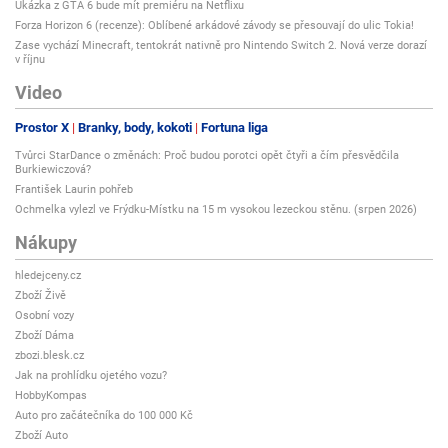
Ukázka z GTA 6 bude mít premiéru na Netflixu
Forza Horizon 6 (recenze): Oblíbené arkádové závody se přesouvají do ulic Tokia!
Zase vychází Minecraft, tentokrát nativně pro Nintendo Switch 2. Nová verze dorazí
v říjnu
Video
Prostor X
Branky, body, kokoti
Fortuna liga
Tvůrci StarDance o změnách: Proč budou porotci opět čtyři a čím přesvědčila
Burkiewiczová?
František Laurin pohřeb
Ochmelka vylezl ve Frýdku-Místku na 15 m vysokou lezeckou stěnu. (srpen 2026)
Nákupy
hledejceny.cz
Zboží Živě
Osobní vozy
Zboží Dáma
zbozi.blesk.cz
Jak na prohlídku ojetého vozu?
HobbyKompas
Auto pro začátečníka do 100 000 Kč
Zboží Auto