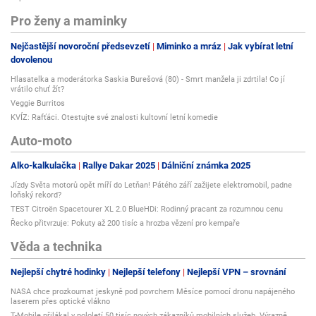
Pro ženy a maminky
Nejčastější novoroční předsevzetí
Miminko a mráz
Jak vybírat letní
dovolenou
Hlasatelka a moderátorka Saskia Burešová (80) - Smrt manžela ji zdrtila! Co jí
vrátilo chuť žít?
Veggie Burritos
KVÍZ: Rafťáci. Otestujte své znalosti kultovní letní komedie
Auto-moto
Alko-kalkulačka
Rallye Dakar 2025
Dálniční známka 2025
Jízdy Světa motorů opět míří do Letňan! Pátého září zažijete elektromobil, padne
loňský rekord?
TEST Citroën Spacetourer XL 2.0 BlueHDi: Rodinný pracant za rozumnou cenu
Řecko přitvrzuje: Pokuty až 200 tisíc a hrozba vězení pro kempaře
Věda a technika
Nejlepší chytré hodinky
Nejlepší telefony
Nejlepší VPN – srovnání
NASA chce prozkoumat jeskyně pod povrchem Měsíce pomocí dronu napájeného
laserem přes optické vlákno
T-Mobile přilákal v pololetí 50 tisíc nových zákazníků mobilních služeb. Výrazně