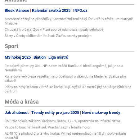
Blesk Vánoce
Kalendář svátků 2025
INFO.cz
Motoristé sázejí na přeběhlíky. Kontroverzní brněnský lídr kráčí v závěsu ministryně
Mrázové
Chlupatá trojčata! Zoo v Plzni poprvé odchovala nosály bělohubé
Škrty v Čechy oblíbeném řetězci: Zavřou stovky prodejen
Sport
MS hokej 2025
Biatlon
Liga mistrů
Fotbalové přestupy ONLINE: sedm hráčů Baníku si hledá angažmá, jak je to s
Nombilem?
Ronaldova velkolepá veselka má proběhnout o víkendu na Madeiře: Svatba plná
zákazů!
Plány na nový stadion v Brně se komplikují. Výška 37 metrů prý narušuje výhled na
centrum
Móda a krása
Jak zhubnout
Trendy nehty pro jaro 2025
Nové make-up trendy
ČNB zachovala základní úrokovou sazbu 3,75 %, upozornila na inflační rizika
Všude to bouchá! František Prachař zažil v letadle horor
Až 48 °C a příchod čtvrté vlny horka. Výhled meteorologů na 10 dní dovolenkáře
nepotěší