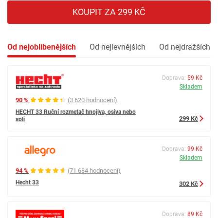
KOUPIT ZA 299 KČ
Od nejoblíbenějších
Od nejlevnějších
Od nejdražších
Doprava:
59 Kč
Skladem
90 %
(3 620 hodnocení)
HECHT 33 Ruční rozmetač hnojiva, osiva nebo
299 Kč
soli
Doprava:
99 Kč
Skladem
94 %
(71 684 hodnocení)
Hecht 33
302 Kč
Doprava:
89 Kč