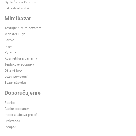
Ojetá Škoda Octavia
Jak vybrat auto?
Mimibazar
Testujte s Mimibazarem
Monster High
Barbie
Lego
Pyžama
Kosmetika a parfémy
Teplákové soupravy
Dětské boty
Ložní povlečení
Bazar nábytku
Doporučujeme
Starjob
České podcasty
Rádio a zábava pro děti
Frekvence 1
Evropa 2