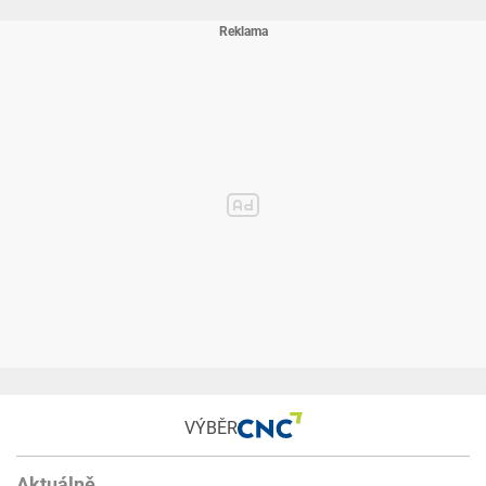
VÝBĚR
Aktuálně