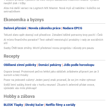
navýšil zisk i tržby
Alza má další variaci na Logitech MX Master. Nová myš už nabídne i kolečko se
setrvačníkem
Ekonomika a byznys
Daňové přiznání
Novela zákoníku práce
Nadace EPCG
Tekuté zlato opět dostojí své přezdívce. Zdražení běžné potraviny brzy pocítí i Češi
AI místo finančního poradce? Test odhalil neexistující produkty i rady ze sociálních
sítí
Sazby ČNB beze změny. Michl představí novou prognózu i důvody pro pauzu
Recepty
Oblíbené zimní polévky
Domácí pekárny
Jídlo podle horoskopu
Oopsie bread: Proteinové pečivo lehké jako obláček zvládnete připravit jen ze 3
surovin a bez mouky
Pozor na jedovaté cukety! Jeden jasný znak prozradí, že se jim máte vyhnout
Svěží letní saláty, které vás v horku neunaví: Zkuste k zelenině přidat ovoce,
výsledek vás mile překvapí!
Hobby a zábava
BLESK Tlapky
Divoký kačer
Netflix filmy a seriály