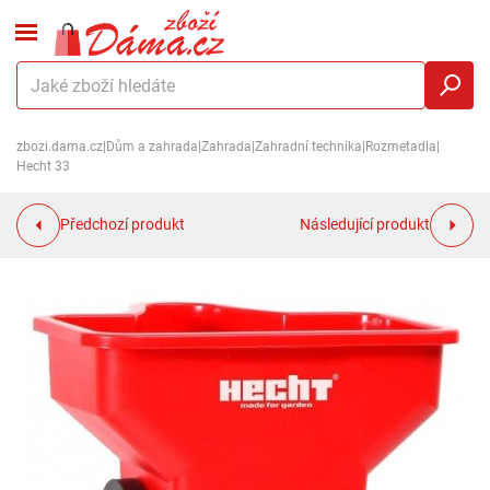
zbozi.dama.cz
|
Dům a zahrada
|
Zahrada
|
Zahradní technika
|
Rozmetadla
|
Hecht 33
Předchozí produkt
Následující produkt