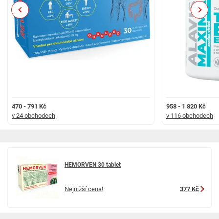
Previous
Next
470 - 791 Kč
958 - 1 820 Kč
v 24 obchodech
v 116 obchodech
HEMORVEN 30 tablet
Nejnižší cena!
377 Kč