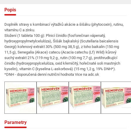
Popis
Doplněk stravy s kombinací výtažků akácie a šišáku (phytocoxin), rutinu,
vitamínu C a zinku.
Složení (1 tableta 100 g): Plnicí činidlo (fosforečnan vápenatý,
hydroxypropylmetylcelulóza), Šišák bajkalský (Scutellaria baicalensis
Georgi) kořenový extrakt 30% (500 mg 38,5 g), z toho baikalin (150 mg
11,5 g), Senegalia (Akace) catecu (Acacia catechu (Lf) Wild) kůrový
suchý extrakt 21% (119 mg 9,2 g , rutin (100 mg 7,7 g), protihrudkující
činidlo (hydroxypropylcelulóza, oxid křemičitý, hořečnaté soli mastných
kyselin), vitamin C (kyselina L-askorbová) (15 mg 1,2 g, 19% DNH*).
*DNH - doporučená denní nutriční hodnota Vice na adc.sk
Parametry