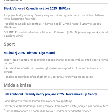
Blesk Vánoce
Kalendář svátků 2025
INFO.cz
Propojení hudby a krásy. Beauty zóny vám dovolí vypadat a cítit se dobře i během
několikadenních festivalů
Pospíšil na Knížákově pohřbu: „Nikdy se nebál.“ Zmínil napjaté vztahy s Medou
Mládkovou
ONLINE: Poslední rozloučení s Milanem Knížákem (†86): Dojemné vzpomínky přátel
a záplava věnců
Sport
MS hokej 2025
Biatlon
Liga mistrů
Expert: Nad Kuchtou nikdo brečet nebude, Haraslín si jde vydělat. Proč Sparta nemá
na titul?
Ícko vtáhl Konečného do přestřelky! Vystřelím ho přední rukou, věří influencer v
senzaci
Ronaldo se pochlubil před sňatkem s Georginou: Hračky za půl miliardy!
Móda a krása
Jak zhubnout
Trendy nehty pro jaro 2025
Nové make-up trendy
Lucie Šlégrová míří na Primu. Překvapení pro sporťáky!
Osvěžení ve Schladmingu: Lamy, ferraty i koulovačka v létě jsou jen pár hodin autem
Šťastná Brzobohatá se pochlubila fotkou: Ondřej si neodpustil rýpanec