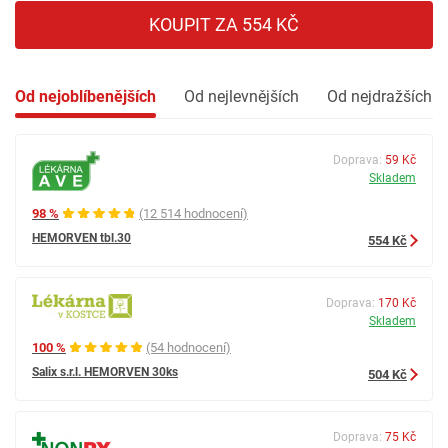
KOUPIT ZA 554 KČ
Od nejoblíbenějších
Od nejlevnějších
Od nejdražších
Doprava:
59 Kč
Skladem
98 %
(12 514 hodnocení)
HEMORVEN tbl.30
554 Kč
Doprava:
170 Kč
Skladem
100 %
(54 hodnocení)
Salix s.r.l. HEMORVEN 30ks
504 Kč
Doprava:
75 Kč