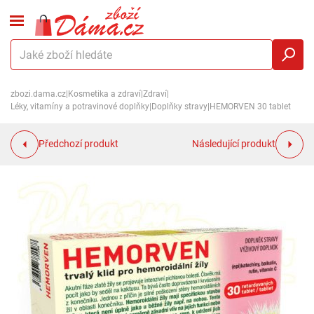
zbozi.dama.cz
|
Kosmetika a zdraví
|
Zdraví
|
Léky, vitamíny a potravinové doplňky
|
Doplňky stravy
|
HEMORVEN 30 tablet
Předchozí produkt
Následující produkt