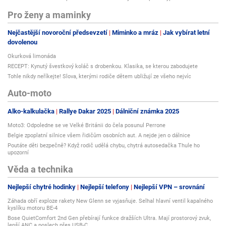
Pro ženy a maminky
Nejčastější novoroční předsevzetí
Miminko a mráz
Jak vybírat letní
dovolenou
Okurková limonáda
RECEPT: Kynutý švestkový koláč s drobenkou. Klasika, se kterou zabodujete
Tohle nikdy neříkejte! Slova, kterými rodiče dětem ubližují ze všeho nejvíc
Auto-moto
Alko-kalkulačka
Rallye Dakar 2025
Dálniční známka 2025
Moto3: Odpoledne se ve Velké Británii do čela posunul Perrone
Belgie zpoplatní silnice všem řidičům osobních aut. A nejde jen o dálnice
Poutáte děti bezpečně? Když rodič udělá chybu, chytrá autosedačka Thule ho
upozorní
Věda a technika
Nejlepší chytré hodinky
Nejlepší telefony
Nejlepší VPN – srovnání
Záhada obří exploze rakety New Glenn se vyjasňuje. Selhal hlavní ventil kapalného
kyslíku motoru BE-4
Bose QuietComfort 2nd Gen přebírají funkce dražších Ultra. Mají prostorový zvuk,
lepší ANC a poslech přes USB-C