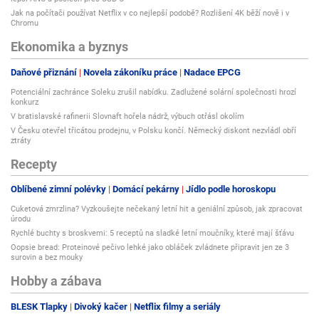
Jak na počítači používat Netflix v co nejlepší podobě? Rozlišení 4K běží nově i v
Chromu
Ekonomika a byznys
Daňové přiznání
Novela zákoníku práce
Nadace EPCG
Potenciální zachránce Soleku zrušil nabídku. Zadlužené solární společnosti hrozí
konkurz
V bratislavské rafinerii Slovnaft hořela nádrž, výbuch otřásl okolím
V Česku otevřel třicátou prodejnu, v Polsku končí. Německý diskont nezvládl obří
ztráty
Recepty
Oblíbené zimní polévky
Domácí pekárny
Jídlo podle horoskopu
Cuketová zmrzlina? Vyzkoušejte nečekaný letní hit a geniální způsob, jak zpracovat
úrodu
Rychlé buchty s broskvemi: 5 receptů na sladké letní moučníky, které mají šťávu
Oopsie bread: Proteinové pečivo lehké jako obláček zvládnete připravit jen ze 3
surovin a bez mouky
Hobby a zábava
BLESK Tlapky
Divoký kačer
Netflix filmy a seriály