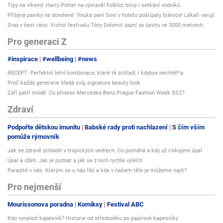
Tipy na víkend: Harry Potter na výstavě! Folklor, bitvy i setkání vodníků
Přibývá paniky na dovolené: Vnuka paní Soni v hotelu poštípaly štěnice! Lékaři varují
Sraz v šest ráno. Vrchol festivalu Tóny Dolomit zazní za úsvitu ve 3000 metrech
Pro generaci Z
#inspirace
#wellbeing
#news
RECEPT: Perfektní letní kombinace, které tě zchladí, i kdybys nechtěl*a
Proč každá generace hledá svůj signature beauty look
Září patří módě: Co přinese Mercedes-Benz Prague Fashion Week SS27
Zdraví
Podpořte dětskou imunitu
Babské rady proti nachlazení
S čím vším
pomůže rýmovník
Jak se zdravě zchladit v tropických vedrech: Co pomáhá a kdy už riskujete úpal
Úpal a úžeh: Jak je poznat a jak se z nich rychle vyléčit
Parazité v nás: Kterým se u nás líbí a kde v našem těle je můžeme najít?
Pro nejmenší
Mourissonova poradna
Komiksy
Festival ABC
Kdo vynalezl kapesník? Historie od středověku po papírové kapesníky