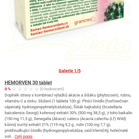
Galerie 1/5
HEMORVEN 30 tablet
0 %
(0 hodnocení)
Doplněk stravy s kombinací výtažků akácie a šišáku (phytocoxin), rutinu,
vitamínu C a zinku. Složení (1 tableta 100 g): Plnicí činidlo (fosforečnan
vápenatý, hydroxypropylmetylcelulóza), Šišák bajkalský (Scutellaria
baicalensis Georgi) kořenový extrakt 30% (500 mg 38,5 g), z toho baikalin
(150 mg 11,5 g), Senegalia (Akace) catecu (Acacia catechu (Lf) Wild)
kůrový suchý extrakt 21% (119 mg 9,2 g , rutin (100 mg 7,7 g),
protihrudkující činidlo (hydroxypropylcelulóza, oxid křemičitý, hořečnaté
soli...
Celý popis