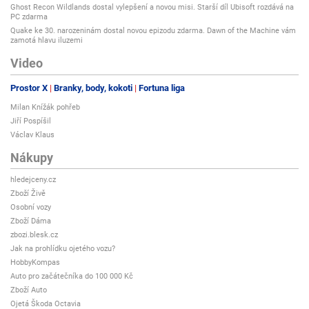
Ghost Recon Wildlands dostal vylepšení a novou misi. Starší díl Ubisoft rozdává na
PC zdarma
Quake ke 30. narozeninám dostal novou epizodu zdarma. Dawn of the Machine vám
zamotá hlavu iluzemi
Video
Prostor X
Branky, body, kokoti
Fortuna liga
Milan Knížák pohřeb
Jiří Pospíšil
Václav Klaus
Nákupy
hledejceny.cz
Zboží Živě
Osobní vozy
Zboží Dáma
zbozi.blesk.cz
Jak na prohlídku ojetého vozu?
HobbyKompas
Auto pro začátečníka do 100 000 Kč
Zboží Auto
Ojetá Škoda Octavia