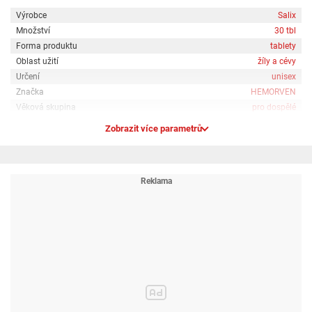
Výrobce
Salix
Množství
30 tbl
Forma produktu
tablety
Oblast užití
žíly a cévy
Určení
unisex
Značka
HEMORVEN
Věková skupina
pro dospělé
Zobrazit více parametrů