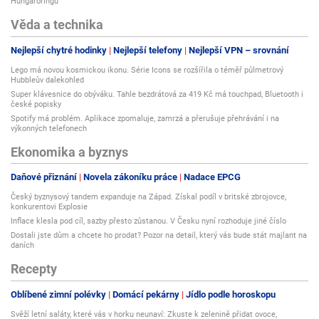
Hungaroringu
Věda a technika
Nejlepší chytré hodinky
Nejlepší telefony
Nejlepší VPN – srovnání
Lego má novou kosmickou ikonu. Série Icons se rozšířila o téměř půlmetrový
Hubbleův dalekohled
Super klávesnice do obýváku. Tahle bezdrátová za 419 Kč má touchpad, Bluetooth i
české popisky
Spotify má problém. Aplikace zpomaluje, zamrzá a přerušuje přehrávání i na
výkonných telefonech
Ekonomika a byznys
Daňové přiznání
Novela zákoníku práce
Nadace EPCG
Český byznysový tandem expanduje na Západ. Získal podíl v britské zbrojovce,
konkurentovi Explosie
Inflace klesla pod cíl, sazby přesto zůstanou. V Česku nyní rozhoduje jiné číslo
Dostali jste dům a chcete ho prodat? Pozor na detail, který vás bude stát majlant na
daních
Recepty
Oblíbené zimní polévky
Domácí pekárny
Jídlo podle horoskopu
Svěží letní saláty, které vás v horku neunaví: Zkuste k zelenině přidat ovoce,