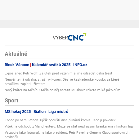
VÝBĚR
Aktuálně
Blesk Vánoce
Kalendář svátků 2025
INFO.cz
Exposlanec Petr Wolf: Za útěk před vězením si má odsedět další trest
Neuvěřitelná odvaha, strašlivý konec. Děsivé kaskadérské kousky, za které
odvážlivci zaplatili životem
Nový kráter na Měsíci? Měla do něj narazit Muskova raketa velká jako dům
Sport
MS hokej 2025
Biatlon
Liga mistrů
Konec po osmi letech. Ujčík opouští disciplinární komisi. Kdo ji povede?
Vítek na odchodu z Manchesteru. Může se stát nejdražším brankářem v historii ligy
Vstupuje jako fotograf, ne jako prezident. Petr Pavel je členem Klubu sportovních
novinářů