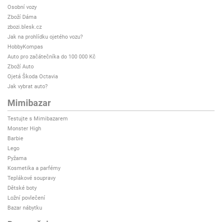
Osobní vozy
Zboží Dáma
zbozi.blesk.cz
Jak na prohlídku ojetého vozu?
HobbyKompas
Auto pro začátečníka do 100 000 Kč
Zboží Auto
Ojetá Škoda Octavia
Jak vybrat auto?
Mimibazar
Testujte s Mimibazarem
Monster High
Barbie
Lego
Pyžama
Kosmetika a parfémy
Teplákové soupravy
Dětské boty
Ložní povlečení
Bazar nábytku