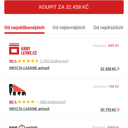
KOUPIT ZA 32 458 KČ
Od nejoblíbenějších
Od nejlevnějších
Od nejdražších
Doprava:
499 Kč
96 %
(2 852 hodnocení)
INVICTA CASSINE antracit
32 458 Kč
Doprava:
150 Kč
86 %
(880 hodnocení)
INVICTA CASSINE antracit
30 793 Kč
Doprava:
zdarma