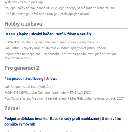
výsledek vás mile překvapí!
Nejlepší nálev na nakládané okurky: Čtyři recepty, které musíte letos zkusit!
Proč jíst cottage každý den? Tady je 7 překvapivých důvodů
Hobby a zábava
BLESK Tlapky
Divoký kačer
Netflix filmy a seriály
OBRAZEM: Modré slzy na Tchaj-wanu mění moře v magickou říši
Jan Faltus: Vždycky mně přišlo trošku zvrhlé splachovat pitnou vodou
Zapomeňte na rozpálené Středomoří! Zamiřte na pohádkovou pláž se zlatým
pískem do Walesu
Pro generaci Z
#inspirace
#wellbeing
#news
Jak funguje vztah Lva a Vodnáře?
FASHION NEWS: John Galliano headlinuje MET GALA 2027
Pop Culture Wrap: Madison Beer řekla ano a Met Gala odhalilo téma pro rok 2027!
Zdraví
Podpořte dětskou imunitu
Babské rady proti nachlazení
S čím vším
pomůže rýmovník