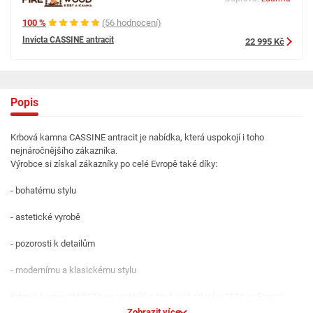
100 %
(56 hodnocení)
Invicta CASSINE antracit
22 995 Kč
Popis
Krbová kamna CASSINE antracit je nabídka, která uspokojí i toho
nejnáročnějšího zákazníka.
Výrobce si získal zákazníky po celé Evropě také díky:
- bohatému stylu
- astetické vyrobě
- pozorosti k detailům
- modernímu a klasickému stylu
Krbová kamna INVICTA se vyrábějí s tradicí již od roku 1924 ve Francii.
Zobrazit více