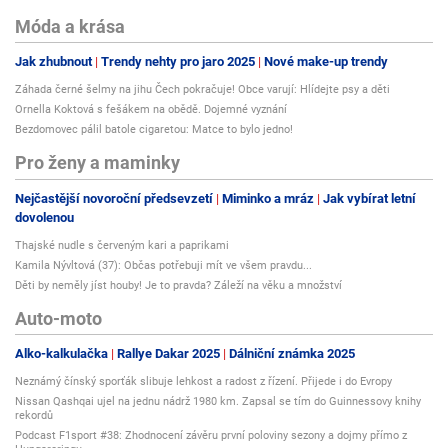
Móda a krása
Jak zhubnout
Trendy nehty pro jaro 2025
Nové make-up trendy
Záhada černé šelmy na jihu Čech pokračuje! Obce varují: Hlídejte psy a děti
Ornella Koktová s fešákem na obědě. Dojemné vyznání
Bezdomovec pálil batole cigaretou: Matce to bylo jedno!
Pro ženy a maminky
Nejčastější novoroční předsevzetí
Miminko a mráz
Jak vybírat letní
dovolenou
Thajské nudle s červeným kari a paprikami
Kamila Nývltová (37): Občas potřebuji mít ve všem pravdu...
Děti by neměly jíst houby! Je to pravda? Záleží na věku a množství
Auto-moto
Alko-kalkulačka
Rallye Dakar 2025
Dálniční známka 2025
Neznámý čínský sporťák slibuje lehkost a radost z řízení. Přijede i do Evropy
Nissan Qashqai ujel na jednu nádrž 1980 km. Zapsal se tím do Guinnessovy knihy
rekordů
Podcast F1sport #38: Zhodnocení závěru první poloviny sezony a dojmy přímo z