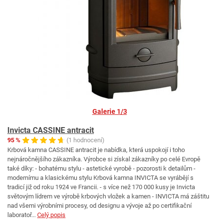
Galerie 1/3
Invicta CASSINE antracit
95 %
(1 hodnocení)
Krbová kamna CASSINE antracit je nabídka, která uspokojí i toho
nejnáročnějšího zákazníka. Výrobce si získal zákazníky po celé Evropě
také díky: - bohatému stylu - astetické vyrobě - pozorosti k detailům -
modernímu a klasickému stylu Krbová kamna INVICTA se vyrábějí s
tradicí již od roku 1924 ve Francii. - s více než 170 000 kusy je Invicta
světovým lídrem ve výrobě krbových vložek a kamen - INVICTA má záštitu
nad všemi výrobními procesy, od designu a vývoje až po certifikační
laboratoř...
Celý popis