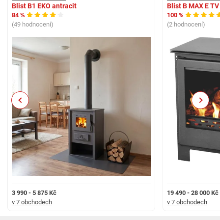
Blist B1 EKO antracit
Blist B MAX E TV
84 %
100 %
(49 hodnocení)
(2 hodnocení)
Previous
Next
3 990 - 5 875 Kč
19 490 - 28 000 Kč
v 7 obchodech
v 7 obchodech