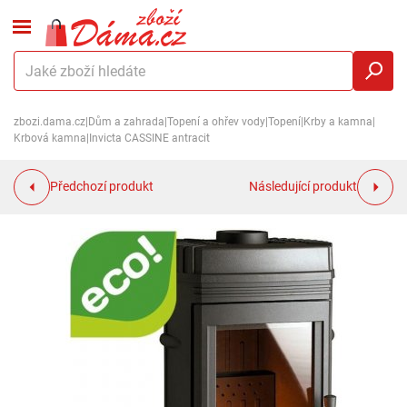
zbozi.dama.cz
|
Dům a zahrada
|
Topení a ohřev vody
|
Topení
|
Krby a kamna
|
Krbová kamna
|
Invicta CASSINE antracit
Předchozí produkt
Následující produkt