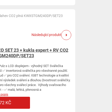
 + lahev CO2 plná KWXSTGM240DP/SET23
Následující produkt
 SET 23 + kukla expert + RV CO2
TGM240DP/SET23
ulz s LCD displejem - výhodný SET Svářečka
 ✅ invertorová svářečka pro všestranné použití.
ud ✅ pro CO2 sváření. IGBT technologie a kvalitní
ní výsledek sváření a dlouhou živostnost svářečky.
 pro všechny svářecí práce. Výhody svařovacího
 - ✅ malá, lehká, přenosná a
 popis
72 KČ