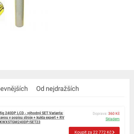
levnějších
Od nejdražších
ig 240DP LCD - výhodný SET Varianta:
Doprava:
360 Kč
avou v popisu stroje + kukla expert + RV
Skladem
ná KWXSTGM240DP/SET23
Koupit za 22 772 Kč