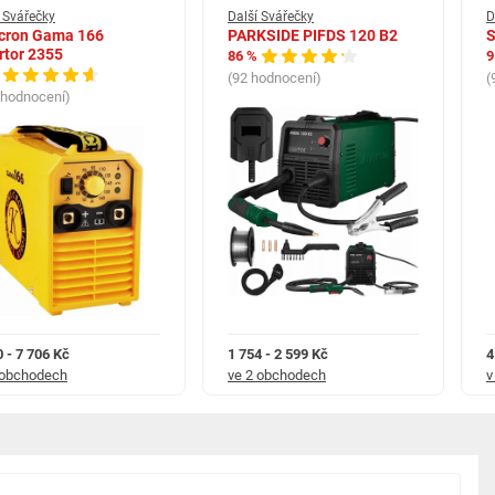
 Svářečky
Další Svářečky
D
cron Gama 166
PARKSIDE PIFDS 120 B2
S
rtor 2355
86 %
9
(92 hodnocení)
(
 hodnocení)
40DP LCD:
LCD - výhodný SET
0 - 7 706 Kč
1 754 - 2 599 Kč
4
 obchodech
ve 2 obchodech
v
opisu stroje + kukla eco
pisu stroje + kukla profi
pisu stroje + kukla expert