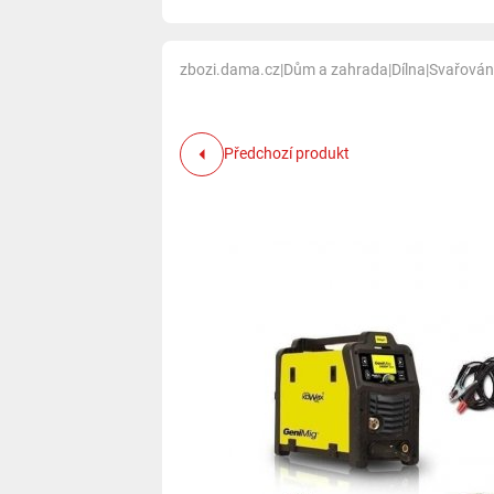
zbozi.dama.cz
|
Dům a zahrada
|
Dílna
|
Svařován
Předchozí produkt