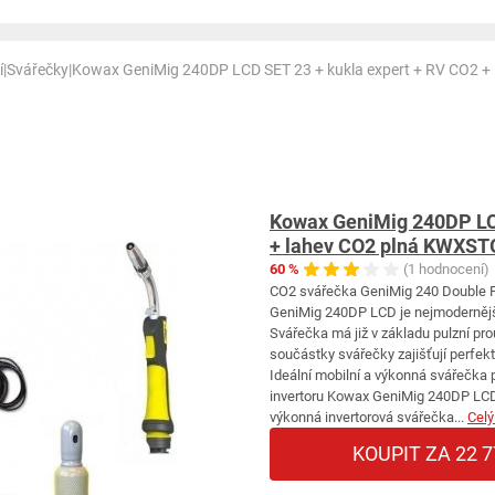
í
|
Svářečky
|
Kowax GeniMig 240DP LCD SET 23 + kukla expert + RV CO2
Kowax GeniMig 240DP LCD
+ lahev CO2 plná KWXS
60 %
(1 hodnocení)
CO2 svářečka GeniMig 240 Double P
GeniMig 240DP LCD je nejmodernější
Svářečka má již v základu pulzní pro
součástky svářečky zajišťují perfekt
Ideální mobilní a výkonná svářečka
invertoru Kowax GeniMig 240DP LCD:
výkonná invertorová svářečka...
Celý
KOUPIT ZA 22 7