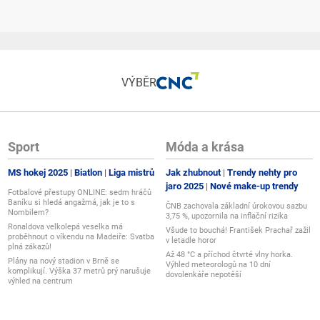
o tloušťce 4 - 5 mm. Nezapomínej ale, že vždy záleží na konkrétních
vářecí metodu použiješ, jaký přídavný materiál použiješ, jaký svár budeš
odmínkách.
VÝBĚR
u najdeš u nás na blogu.
Sport
Móda a krása
padně u nás na blogu o sváření.
MS hokej 2025
Biatlon
Liga mistrů
Jak zhubnout
Trendy nehty pro
padně u nás na blogu o sváření.
jaro 2025
Nové make-up trendy
Fotbalové přestupy ONLINE: sedm hráčů
Baníku si hledá angažmá, jak je to s
ČNB zachovala základní úrokovou sazbu
Nombilem?
3,75 %, upozornila na inflační rizika
Ronaldova velkolepá veselka má
Všude to bouchá! František Prachař zažil
proběhnout o víkendu na Madeiře: Svatba
v letadle horor
plná zákazů!
Až 48 °C a příchod čtvrté vlny horka.
Plány na nový stadion v Brně se
féře
Výhled meteorologů na 10 dní
komplikují. Výška 37 metrů prý narušuje
dovolenkáře nepotěší
výhled na centrum
m startem LiftTig
Double pulse, Pulse, Zkrat a svařuješ: