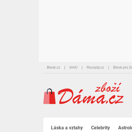
Blesk.cz
AHA!
Recepty.cz
Blesk pro ž
Láska a vztahy
Celebrity
Astrol