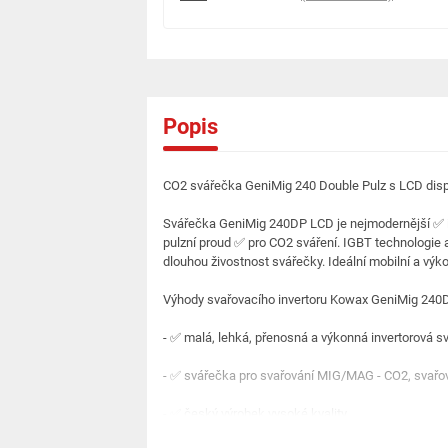
Popis
CO2 svářečka GeniMig 240 Double Pulz s LCD disp
Svářečka GeniMig 240DP LCD je nejmodernější ✅ in
pulzní proud ✅ pro CO2 sváření. IGBT technologie a
dlouhou živostnost svářečky. Ideální mobilní a vý
Výhody svařovacího invertoru Kowax GeniMig 240
- ✅ malá, lehká, přenosná a výkonná invertorová s
- ✅ svářečka pro svařování MIG/MAG - CO2, svařov
- ✅ český výrobek vysoké kvality