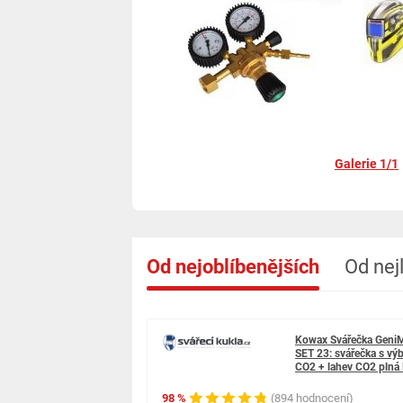
Galerie 1/1
Od nejoblíbenějších
Od nej
Kowax Svářečka GeniM
SET 23: svářečka s výb
CO2 + lahev CO2 pl
98 %
(894 hodnocení)