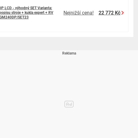
opisu stroje + RV CO2 + kukla eco
P LCD - výhodný SET Varianta:
Nejnižší cena!
22 772 Kč
popisu stroje + kukla expert + RV
STGM240DP/SET23
opisu stroje + RV CO2 + kukla profi
popisu stroje + RV CO2 + kukla expert
popisu stroje + RV CO2 + lahev CO2 plná
opisu stroje + kukla profi + RV CO2 + lahev CO2 plná
popisu stroje + kukla expert + RV CO2 + lahev CO2 plná
popisu stroje + lahev CO2 plná
lším příslušenstvím, protože všechno ostatní máš, máme i jen samotnou
ezneš zde: Hořák s ventilkem TIG
, s plnou technickou podporou a expresním servisem zajištěným v České