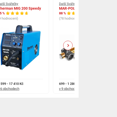
alší Svářečky
Další Svářečky
herman MIG 200 Speedy
MAR-POL 1850W
5 %
88 %
9 hodnocení)
(78 hodnocení)
Next
 599 - 17 410 Kč
699 - 1 280 Kč
 6 obchodech
v 9 obchodech