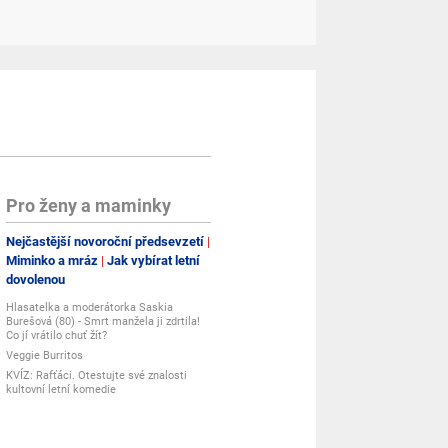
Pro ženy a maminky
Nejčastější novoroční předsevzetí
Miminko a mráz
Jak vybírat letní
dovolenou
Hlasatelka a moderátorka Saskia
Burešová (80) - Smrt manžela ji zdrtila!
Co jí vrátilo chuť žít?
Veggie Burritos
KVÍZ: Rafťáci. Otestujte své znalosti
kultovní letní komedie