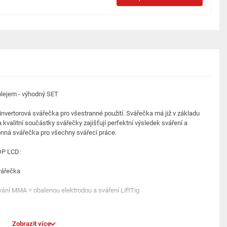
lejem - výhodný SET
vertorová svářečka pro všestranné použití. Svářečka má již v základu
 kvalitní součástky svářečky zajišťují perfektní výsledek sváření a
konná svářečka pro všechny svářecí práce.
DP LCD:
vářečka
ání MMA = obalenou elektrodou a sváření LiftTig
Zobrazit více