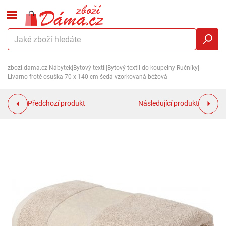
zbozi.dama.cz
|
Nábytek
|
Bytový textil
|
Bytový textil do koupelny
|
Ručníky
|
Livarno froté osuška 70 x 140 cm šedá vzorkovaná béžová
Předchozí produkt
Následující produkt