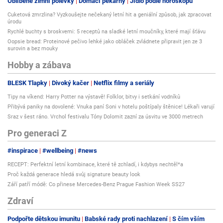
Oblíbené zimní polévky
Domácí pekárny
Jídlo podle horoskopu
Cuketová zmrzlina? Vyzkoušejte nečekaný letní hit a geniální způsob, jak zpracovat
úrodu
Rychlé buchty s broskvemi: 5 receptů na sladké letní moučníky, které mají šťávu
Oopsie bread: Proteinové pečivo lehké jako obláček zvládnete připravit jen ze 3
surovin a bez mouky
Hobby a zábava
BLESK Tlapky
Divoký kačer
Netflix filmy a seriály
Tipy na víkend: Harry Potter na výstavě! Folklor, bitvy i setkání vodníků
Přibývá paniky na dovolené: Vnuka paní Soni v hotelu poštípaly štěnice! Lékaři varují
Sraz v šest ráno. Vrchol festivalu Tóny Dolomit zazní za úsvitu ve 3000 metrech
Pro generaci Z
#inspirace
#wellbeing
#news
RECEPT: Perfektní letní kombinace, které tě zchladí, i kdybys nechtěl*a
Proč každá generace hledá svůj signature beauty look
Září patří módě: Co přinese Mercedes-Benz Prague Fashion Week SS27
Zdraví
Podpořte dětskou imunitu
Babské rady proti nachlazení
S čím vším