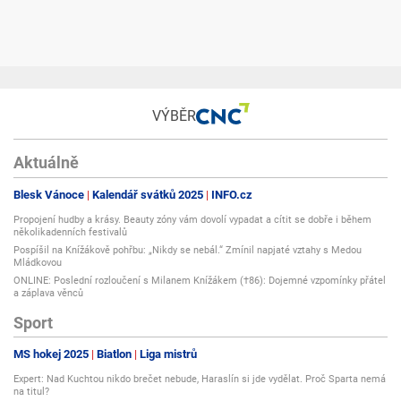
VÝBĚR
Aktuálně
Blesk Vánoce
Kalendář svátků 2025
INFO.cz
Propojení hudby a krásy. Beauty zóny vám dovolí vypadat a cítit se dobře i během
několikadenních festivalů
Pospíšil na Knížákově pohřbu: „Nikdy se nebál.“ Zmínil napjaté vztahy s Medou
Mládkovou
ONLINE: Poslední rozloučení s Milanem Knížákem (†86): Dojemné vzpomínky přátel
a záplava věnců
Sport
MS hokej 2025
Biatlon
Liga mistrů
Expert: Nad Kuchtou nikdo brečet nebude, Haraslín si jde vydělat. Proč Sparta nemá
na titul?