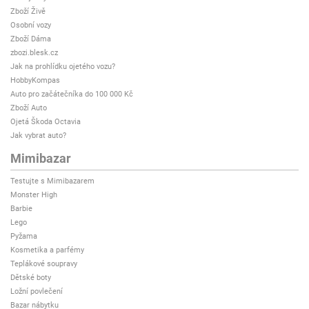
Zboží Živě
Osobní vozy
Zboží Dáma
zbozi.blesk.cz
Jak na prohlídku ojetého vozu?
HobbyKompas
Auto pro začátečníka do 100 000 Kč
Zboží Auto
Ojetá Škoda Octavia
Jak vybrat auto?
Mimibazar
Testujte s Mimibazarem
Monster High
Barbie
Lego
Pyžama
Kosmetika a parfémy
Teplákové soupravy
Dětské boty
Ložní povlečení
Bazar nábytku