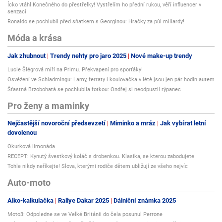
Ícko vtáhl Konečného do přestřelky! Vystřelím ho přední rukou, věří influencer v
senzaci
Ronaldo se pochlubil před sňatkem s Georginou: Hračky za půl miliardy!
Móda a krása
Jak zhubnout
Trendy nehty pro jaro 2025
Nové make-up trendy
Lucie Šlégrová míří na Primu. Překvapení pro sporťáky!
Osvěžení ve Schladmingu: Lamy, ferraty i koulovačka v létě jsou jen pár hodin autem
Šťastná Brzobohatá se pochlubila fotkou: Ondřej si neodpustil rýpanec
Pro ženy a maminky
Nejčastější novoroční předsevzetí
Miminko a mráz
Jak vybírat letní
dovolenou
Okurková limonáda
RECEPT: Kynutý švestkový koláč s drobenkou. Klasika, se kterou zabodujete
Tohle nikdy neříkejte! Slova, kterými rodiče dětem ubližují ze všeho nejvíc
Auto-moto
Alko-kalkulačka
Rallye Dakar 2025
Dálniční známka 2025
Moto3: Odpoledne se ve Velké Británii do čela posunul Perrone