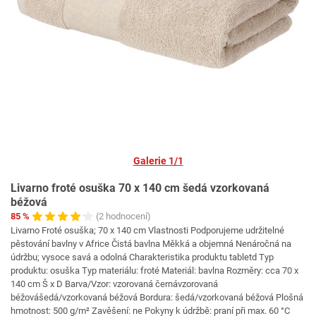
Galerie 1/1
Livarno froté osuška 70 x 140 cm šedá vzorkovaná
béžová
85 %
(2 hodnocení)
Livarno Froté osuška; 70 x 140 cm Vlastnosti Podporujeme udržitelné
pěstování bavlny v Africe Čistá bavlna Měkká a objemná Nenáročná na
údržbu; vysoce savá a odolná Charakteristika produktu tabletd Typ
produktu: osuška Typ materiálu: froté Materiál: bavlna Rozměry: cca 70 x
140 cm Š x D Barva/Vzor: vzorovaná černávzorovaná
béžovášedá/vzorkovaná béžová Bordura: šedá/vzorkovaná béžová Plošná
hmotnost: 500 g/m² Zavěšení: ne Pokyny k údržbě: praní při max. 60 °C