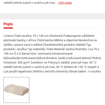
nebělit šetrné sušení v sušičce při max....
Celý popis
Popis
Livarno Froté osuška; 70 x 140 cm Vlastnosti Podporujeme udržitelné
pěstování bavlny v Africe Čistá bavlna Měkká a objemná Nenáročná na
údržbu; vysoce savá a odolná Charakteristika produktu tabletd Typ
produktu: osuška Typ materiálu: froté Materiál: bavlna Rozměry: cca 70 x
140 cm Š x D Barva/Vzor: vzorovaná černávzorovaná
béžovášedá/vzorkovaná béžová Bordura: šedá/vzorkovaná béžová Plošná
hmotnost: 500 g/m² Zavěšení: ne Pokyny k údržbě: praní při max. 60 °C
nebělit šetrné sušení v sušičce při max. 60 °C žehlení do 150 °C stupeň 2.
Lze použít napařovací žehličku nečistit chemicky Obsah balení: 1x osuška