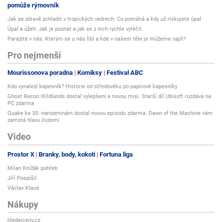
pomůže rýmovník
Jak se zdravě zchladit v tropických vedrech: Co pomáhá a kdy už riskujete úpal
Úpal a úžeh: Jak je poznat a jak se z nich rychle vyléčit
Parazité v nás: Kterým se u nás líbí a kde v našem těle je můžeme najít?
Pro nejmenší
Mourissonova poradna
Komiksy
Festival ABC
Kdo vynalezl kapesník? Historie od středověku po papírové kapesníky
Ghost Recon Wildlands dostal vylepšení a novou misi. Starší díl Ubisoft rozdává na
PC zdarma
Quake ke 30. narozeninám dostal novou epizodu zdarma. Dawn of the Machine vám
zamotá hlavu iluzemi
Video
Prostor X
Branky, body, kokoti
Fortuna liga
Milan Knížák pohřeb
Jiří Pospíšil
Václav Klaus
Nákupy
hledejceny.cz