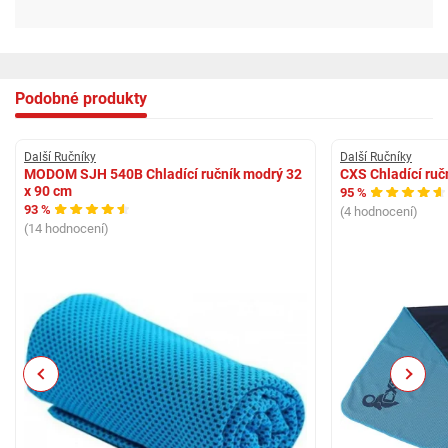
Podobné produkty
Další Ručníky
Další Ručníky
MODOM SJH 540B Chladící ručník modrý 32
CXS Chladící ruč
x 90 cm
95 %
93 %
(4 hodnocení)
(14 hodnocení)
Previous
Next