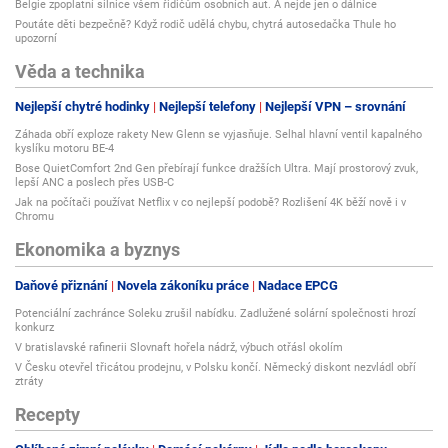
Belgie zpoplatní silnice všem řidičům osobních aut. A nejde jen o dálnice
Poutáte děti bezpečně? Když rodič udělá chybu, chytrá autosedačka Thule ho
upozorní
Věda a technika
Nejlepší chytré hodinky
Nejlepší telefony
Nejlepší VPN – srovnání
Záhada obří exploze rakety New Glenn se vyjasňuje. Selhal hlavní ventil kapalného
kyslíku motoru BE-4
Bose QuietComfort 2nd Gen přebírají funkce dražších Ultra. Mají prostorový zvuk,
lepší ANC a poslech přes USB-C
Jak na počítači používat Netflix v co nejlepší podobě? Rozlišení 4K běží nově i v
Chromu
Ekonomika a byznys
Daňové přiznání
Novela zákoníku práce
Nadace EPCG
Potenciální zachránce Soleku zrušil nabídku. Zadlužené solární společnosti hrozí
konkurz
V bratislavské rafinerii Slovnaft hořela nádrž, výbuch otřásl okolím
V Česku otevřel třicátou prodejnu, v Polsku končí. Německý diskont nezvládl obří
ztráty
Recepty