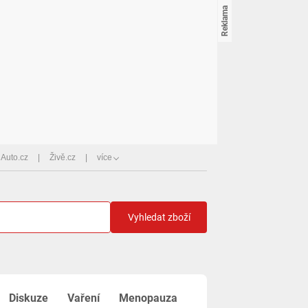
Auto.cz
Živě.cz
více
Vyhledat zboží
Diskuze
Vaření
Menopauza