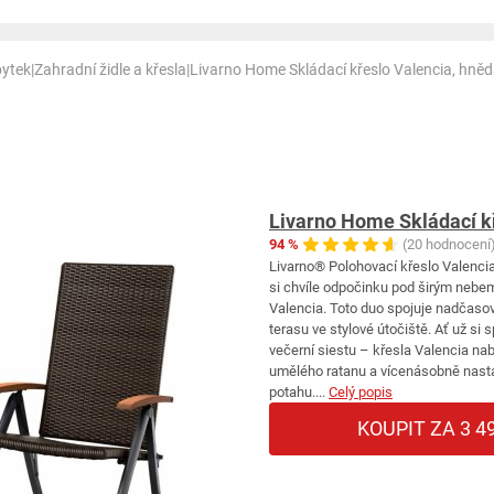
bytek
|
Zahradní židle a křesla
|
Livarno Home Skládací křeslo Valencia, hněd
Livarno Home Skládací kř
94 %
(20 hodnocení
Livarno® Polohovací křeslo Valencia
si chvíle odpočinku pod širým nebem
Valencia. Toto duo spojuje nadčaso
terasu ve stylové útočiště. Ať už si
večerní siestu – křesla Valencia nabí
umělého ratanu a vícenásobně nasta
potahu....
Celý popis
KOUPIT ZA 3 4