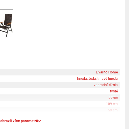
roti UV záření Charakteristika produktu tabletd Série: Valencia Funkce:
t proti vlivům počasí: ano Odolnost proti UV záření: ano Odolnost proti
em Výplet: plast Područka: dřevo s certifikací FSC Max. nosnost: cca 110 kg
 109 x 67 cm Š x V x H, v rozloženém stavu Výška područky: cca 64 cm
Livarno Home
hnědá, šedá, tmavě hnědá
zahradní křesla
tvrdé
pevné
109 cm
59 cm
obrazit více parametrů