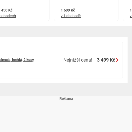
- 450 Kč
1 699 Kč
1
obchodech
v 1 obchodě
v
Nejnižší cena!
3 499 Kč
lencia, hnědá, 2 kusy