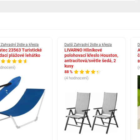
 Zahradní židle a křesla
Další Zahradní židle a křesla
D
tec 23563 Turistické
LIVARNO Hliníkové
A
dací plážové lehátko
polohovací křeslo Houston,
č
antracitová/světle šedá, 2
8
kusy
odnocení)
(
88 %
(4 hodnocení)