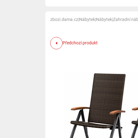
zbozi.dama.cz
|
Nábytek
|
Nábytek
|
Zahradní ná
Předchozí produkt