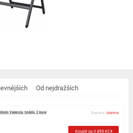
levnějších
Od nejdražších
eslo Valencia, hnědá, 2 kusy
Doprava:
zdarma
Koupit za 3 499 Kč