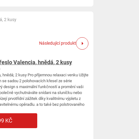
á, 2 kusy
Následující produkt
eslo Valencia, hnědá, 2 kusy
)
, hnědá; 2 kusy Pro příjemnou relaxaci venku Užijte
 se sadou 2 polohovacích křesel ze série
vý design s maximální funkčností a promění vaši
 společně vychutnáváte snídani na sluníčku nebo
zejí prvotřídní zážitek díky kvalitnímu výpletu z
vitelnému opěradlu. a to také bez polstrovaného
99 KČ