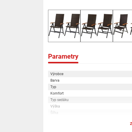
Snadné čištění Odolné proti vlivům počasí Odolné p
skládací; o pěradlo nastavitelné do 6 poloh Odolnos
korozi: ano Materiál: Rám: hliník; s práškovým lak
Výška sedáku: cca 43 cm Rozměry: Každé cca 59 x
Hmotnost: cca 5,3 kg
Parametry
Výrobce
Barva
Typ
Komfort
Typ sedáku
Výška
Šířka
Z