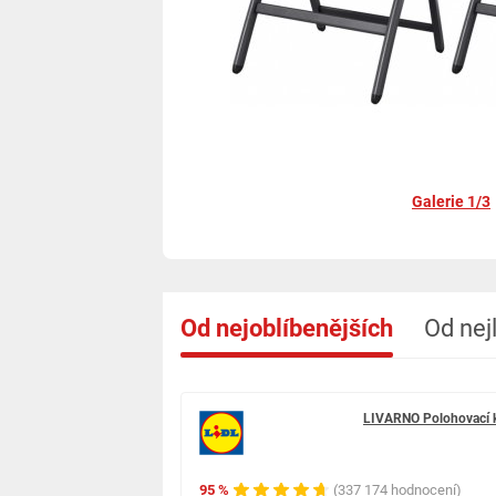
Galerie 1/3
Od nejoblíbenějších
Od nej
LIVARNO Polohovací kř
95 %
(337 174 hodnocení)