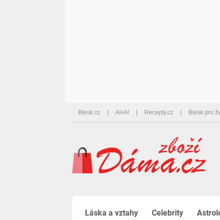
Blesk.cz
AHA!
Recepty.cz
Blesk pro ž
Láska a vztahy
Celebrity
Astrol