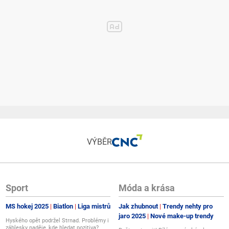
VÝBĚR
Sport
Móda a krása
MS hokej 2025
Biatlon
Liga mistrů
Jak zhubnout
Trendy nehty pro
jaro 2025
Nové make-up trendy
Hyského opět podržel Strnad. Problémy i
záblesky naděje, kde hledat pozitiva?