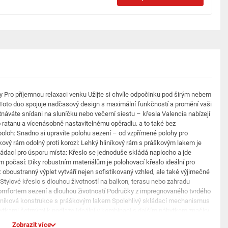
y Pro příjemnou relaxaci venku Užijte si chvíle odpočinku pod širým nebem
 Toto duo spojuje nadčasový design s maximální funkčností a promění vaši
tnáváte snídani na sluníčku nebo večerní siestu – křesla Valencia nabízejí
ho ratanu a vícenásobně nastavitelnému opěradlu. a to také bez
poloh: Snadno si upravíte polohu sezení – od vzpřímené polohy pro
íkový rám odolný proti korozi: Lehký hliníkový rám s práškovým lakem je
Skládací pro úsporu místa: Křeslo se jednoduše skládá naplocho a jde
ům počasí: Díky robustním materiálům je polohovací křeslo ideální pro
: oboustranný výplet vytváří nejen sofistikovaný vzhled, ale také výjimečné
. Stylové křeslo s dlouhou životností na balkon, terasu nebo zahradu
omfortem sezení a dlouhou životností Područky z impregnovaného tvrdého
hliníková konstrukce s práškovým lakem Spolehlivý skládací mechanismus
krytkami šetrnými k podlaze Ideální v kombinaci s dalším nábytkem značky
třebení; se snadnou údržbou a odolné proti vlivům počasí a UV záření
Zobrazit více