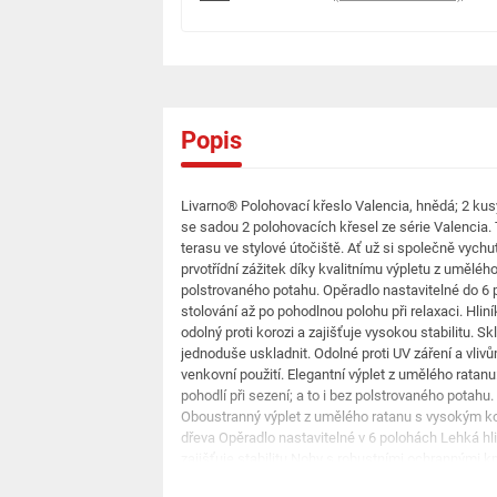
Popis
Livarno® Polohovací křeslo Valencia, hnědá; 2 kus
se sadou 2 polohovacích křesel ze série Valencia.
terasu ve stylové útočiště. Ať už si společně vychu
prvotřídní zážitek díky kvalitnímu výpletu z umělé
polstrovaného potahu. Opěradlo nastavitelné do 6 
stolování až po pohodlnou polohu při relaxaci. Hlin
odolný proti korozi a zajišťuje vysokou stabilitu. 
jednoduše uskladnit. Odolné proti UV záření a vliv
venkovní použití. Elegantní výplet z umělého ratanu
pohodlí při sezení; a to i bez polstrovaného potahu
Oboustranný výplet z umělého ratanu s vysokým k
dřeva Opěradlo nastavitelné v 6 polohách Lehká 
zajišťuje stabilitu Nohy s robustními ochrannými 
Livarno Skládací pro úsporu místa Odolné proti opo