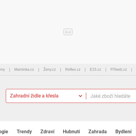
eny
Maminka.cz
Ženy.cz
Reflex.cz
E15.cz
FITweb.cz
Zahradní židle a křesla
ogie
Trendy
Zdraví
Hubnutí
Zahrada
Bydlení