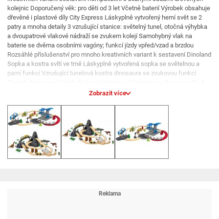
kolejnic Doporučený věk: pro děti od 3 let Včetně baterií Výrobek obsahuje
dřevěné i plastové díly City Express Láskyplně vytvořený herní svět se 2
patry a mnoha detaily 3 vzrušující stanice: světelný tunel, otočná výhybka
a dvoupatrové vlakové nádraží se zvukem kolejí Samohybný vlak na
baterie se dvěma osobními vagóny; funkcí jízdy vpřed/vzad a brzdou
Rozsáhlé příslušenství pro mnoho kreativních variant k sestavení Dinoland
Sopka a kostra svítí ve tmě Láskyplně vytvořená sopka se světelnou a
parní funkcí Vzrušující tunelová kostra dinosaura se zvukovou funkcí
Samohybná expediční dodávka na baterie s přívěsem na dinosaura Se 4
dinosaury a 2 figurkami na hraní Charakteristika produktu tabletd Počet
Zobrazit více
dílů: City Express: 51 dílů Dinoland: 49 dílů Měřítko: - Doporučený věk: pro
děti od 3 let Vyžaduje baterie: ano Baterie součástí balení: ano Obsah
balení: City Express: 51 dílů Dinoland: 49 dílů Varování: Upozornění.
Nevhodné pro děti mladší 36 měsíců. Nebezpečí udušení; malé díly je
možné vdechnout nebo spolknout! Upozornění: Obsahuje knoflíkovou
baterii. Při spolknutí hrozí nebezpečí ohrožení zdraví – viz návod.
Upozornění. Hračka generuje světelné záblesky; které mohou u citlivých
osob vyvolat epileptický záchvat.