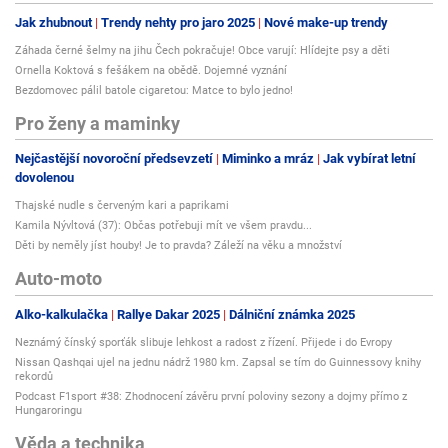
Jak zhubnout
Trendy nehty pro jaro 2025
Nové make-up trendy
Záhada černé šelmy na jihu Čech pokračuje! Obce varují: Hlídejte psy a děti
Ornella Koktová s fešákem na obědě. Dojemné vyznání
Bezdomovec pálil batole cigaretou: Matce to bylo jedno!
Pro ženy a maminky
Nejčastější novoroční předsevzetí
Miminko a mráz
Jak vybírat letní
dovolenou
Thajské nudle s červeným kari a paprikami
Kamila Nývltová (37): Občas potřebuji mít ve všem pravdu...
Děti by neměly jíst houby! Je to pravda? Záleží na věku a množství
Auto-moto
Alko-kalkulačka
Rallye Dakar 2025
Dálniční známka 2025
Neznámý čínský sporťák slibuje lehkost a radost z řízení. Přijede i do Evropy
Nissan Qashqai ujel na jednu nádrž 1980 km. Zapsal se tím do Guinnessovy knihy
rekordů
Podcast F1sport #38: Zhodnocení závěru první poloviny sezony a dojmy přímo z
Hungaroringu
Věda a technika