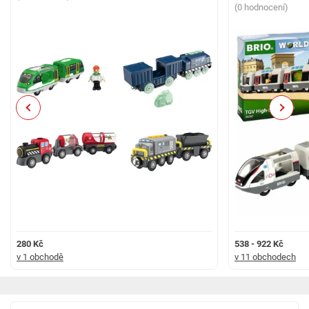
(0 hodnocení)
Previous
Next
280 Kč
538 - 922 Kč
v 1 obchodě
v 11 obchodech