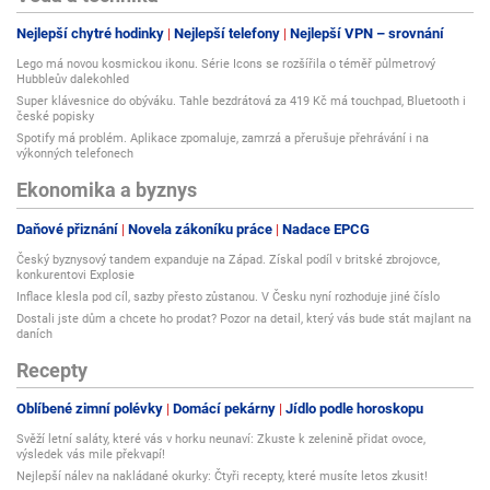
Nejlepší chytré hodinky
Nejlepší telefony
Nejlepší VPN – srovnání
Lego má novou kosmickou ikonu. Série Icons se rozšířila o téměř půlmetrový
Hubbleův dalekohled
Super klávesnice do obýváku. Tahle bezdrátová za 419 Kč má touchpad, Bluetooth i
české popisky
Spotify má problém. Aplikace zpomaluje, zamrzá a přerušuje přehrávání i na
výkonných telefonech
Ekonomika a byznys
Daňové přiznání
Novela zákoníku práce
Nadace EPCG
Český byznysový tandem expanduje na Západ. Získal podíl v britské zbrojovce,
konkurentovi Explosie
Inflace klesla pod cíl, sazby přesto zůstanou. V Česku nyní rozhoduje jiné číslo
Dostali jste dům a chcete ho prodat? Pozor na detail, který vás bude stát majlant na
daních
Recepty
Oblíbené zimní polévky
Domácí pekárny
Jídlo podle horoskopu
Svěží letní saláty, které vás v horku neunaví: Zkuste k zelenině přidat ovoce,
výsledek vás mile překvapí!
Nejlepší nálev na nakládané okurky: Čtyři recepty, které musíte letos zkusit!