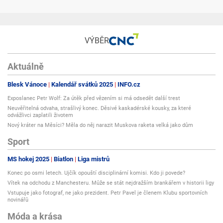
VÝBĚR
Aktuálně
Blesk Vánoce
Kalendář svátků 2025
INFO.cz
Exposlanec Petr Wolf: Za útěk před vězením si má odsedět další trest
Neuvěřitelná odvaha, strašlivý konec. Děsivé kaskadérské kousky, za které
odvážlivci zaplatili životem
Nový kráter na Měsíci? Měla do něj narazit Muskova raketa velká jako dům
Sport
MS hokej 2025
Biatlon
Liga mistrů
Konec po osmi letech. Ujčík opouští disciplinární komisi. Kdo ji povede?
Vítek na odchodu z Manchesteru. Může se stát nejdražším brankářem v historii ligy
Vstupuje jako fotograf, ne jako prezident. Petr Pavel je členem Klubu sportovních
novinářů
Móda a krása