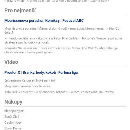
Parazité v nás: Kterým se u nás líbí a kde v našem těle je můžeme najít?
Pro nejmenší
Mourissonova poradna
Komiksy
Festival ABC
Mourrisonova poradna: Máma si domů vodí kamarádku, kterou nemám ráda. Co
dělat?
Nintendo nedělá jen skákačky a arkády. Fire Emblem: Fortune's Weave je pořádná
strategie pro fanoušky tahovek
Pomozte Salierimu začít nový život v Americe. Mafia: The Old Country odhaluje
obsah rozšíření těsně před vydáním
Video
Prostor X
Branky, body, kokoti
Fortuna liga
Epicentrum Kalousek Nové nahrání
Meghanin narozeninový taneček
Kalousek v Epicentru: o důchodech, rozpočtu i o tom, co neskousl na Pavlovi
Nákupy
hledejceny.cz
Zboží Živě
Osobní vozy
Zboží Dáma