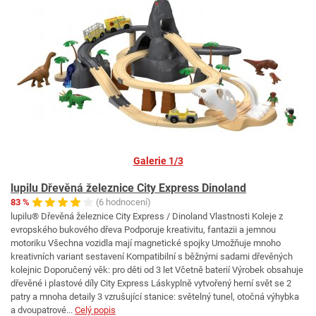
Galerie 1/3
lupilu Dřevěná železnice City Express Dinoland
83 %
(6 hodnocení)
lupilu® Dřevěná železnice City Express / Dinoland Vlastnosti Koleje z
evropského bukového dřeva Podporuje kreativitu, fantazii a jemnou
motoriku Všechna vozidla mají magnetické spojky Umožňuje mnoho
kreativních variant sestavení Kompatibilní s běžnými sadami dřevěných
kolejnic Doporučený věk: pro děti od 3 let Včetně baterií Výrobek obsahuje
dřevěné i plastové díly City Express Láskyplně vytvořený herní svět se 2
patry a mnoha detaily 3 vzrušující stanice: světelný tunel, otočná výhybka
a dvoupatrové...
Celý popis