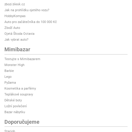
zbozi.blesk.cz
Jak na prohlídku ojetého vozu?
HobbyKompas
Auto pro začátečníka do 100 000 Kč
Zboží Auto
Ojetá Škoda Octavia
Jak vybrat auto?
Mimibazar
Testujte s Mimibazarem
Monster High
Barbie
Lego
Pyžama
Kosmetika a parfémy
Teplákové soupravy
Dětské boty
Ložní povlečení
Bazar nábytku
Doporučujeme
Starjob