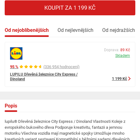
KOUPIT ZA 1 199 KČ
Od nejoblíbenějších
Od nejlevnějších
Od nejdražších
Doprava:
89 Kč
Skladem
95 %
(336 954 hodnocení)
LUPILU Dřevěná železnice City Express /
1 199 Kč
Dinoland
Popis
lupilu® Dřevěná železnice City Express / Dinoland Vlastnosti Koleje z
evropského bukového dřeva Podporuje kreativitu, fantazii a jemnou
motoriku Všechna vozidla mají magnetické spojky Umožňuje mnoho
kreativních variant sestavení Kompatibilní s běžnými sadami dřevěných