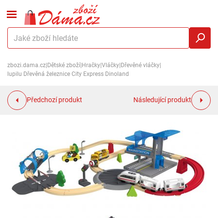
zbozi.dama.cz
|
Dětské zboží
|
Hračky
|
Vláčky
|
Dřevěné vláčky
|
lupilu Dřevěná železnice City Express Dinoland
Předchozí produkt
Následující produkt