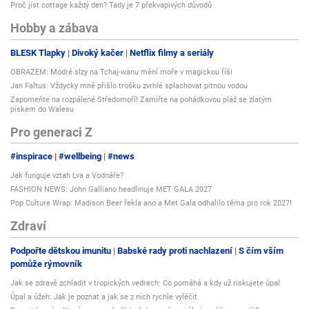
Proč jíst cottage každý den? Tady je 7 překvapivých důvodů
Hobby a zábava
BLESK Tlapky
Divoký kačer
Netflix filmy a seriály
OBRAZEM: Modré slzy na Tchaj-wanu mění moře v magickou říši
Jan Faltus: Vždycky mně přišlo trošku zvrhlé splachovat pitnou vodou
Zapomeňte na rozpálené Středomoří! Zamiřte na pohádkovou pláž se zlatým
pískem do Walesu
Pro generaci Z
#inspirace
#wellbeing
#news
Jak funguje vztah Lva a Vodnáře?
FASHION NEWS: John Galliano headlinuje MET GALA 2027
Pop Culture Wrap: Madison Beer řekla ano a Met Gala odhalilo téma pro rok 2027!
Zdraví
Podpořte dětskou imunitu
Babské rady proti nachlazení
S čím vším
pomůže rýmovník
Jak se zdravě zchladit v tropických vedrech: Co pomáhá a kdy už riskujete úpal
Úpal a úžeh: Jak je poznat a jak se z nich rychle vyléčit