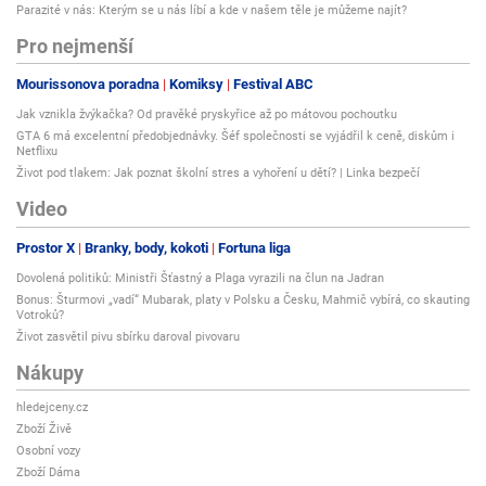
Parazité v nás: Kterým se u nás líbí a kde v našem těle je můžeme najít?
Pro nejmenší
Mourissonova poradna
Komiksy
Festival ABC
Jak vznikla žvýkačka? Od pravěké pryskyřice až po mátovou pochoutku
GTA 6 má excelentní předobjednávky. Šéf společnosti se vyjádřil k ceně, diskům i
Netflixu
Život pod tlakem: Jak poznat školní stres a vyhoření u dětí? | Linka bezpečí
Video
Prostor X
Branky, body, kokoti
Fortuna liga
Dovolená politiků: Ministři Šťastný a Plaga vyrazili na člun na Jadran
Bonus: Šturmovi „vadí“ Mubarak, platy v Polsku a Česku, Mahmič vybírá, co skauting
Votroků?
Život zasvětil pivu sbírku daroval pivovaru
Nákupy
hledejceny.cz
Zboží Živě
Osobní vozy
Zboží Dáma