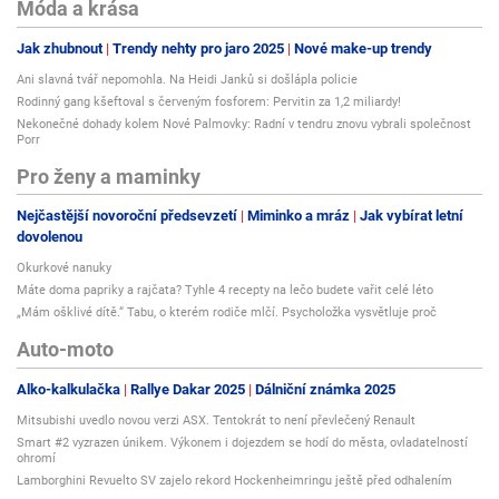
Móda a krása
Jak zhubnout
Trendy nehty pro jaro 2025
Nové make-up trendy
Ani slavná tvář nepomohla. Na Heidi Janků si došlápla policie
Rodinný gang kšeftoval s červeným fosforem: Pervitin za 1,2 miliardy!
Nekonečné dohady kolem Nové Palmovky: Radní v tendru znovu vybrali společnost
Porr
Pro ženy a maminky
Nejčastější novoroční předsevzetí
Miminko a mráz
Jak vybírat letní
dovolenou
Okurkové nanuky
Máte doma papriky a rajčata? Tyhle 4 recepty na lečo budete vařit celé léto
„Mám ošklivé dítě.“ Tabu, o kterém rodiče mlčí. Psycholožka vysvětluje proč
Auto-moto
Alko-kalkulačka
Rallye Dakar 2025
Dálniční známka 2025
Mitsubishi uvedlo novou verzi ASX. Tentokrát to není převlečený Renault
Smart #2 vyzrazen únikem. Výkonem i dojezdem se hodí do města, ovladatelností
ohromí
Lamborghini Revuelto SV zajelo rekord Hockenheimringu ještě před odhalením