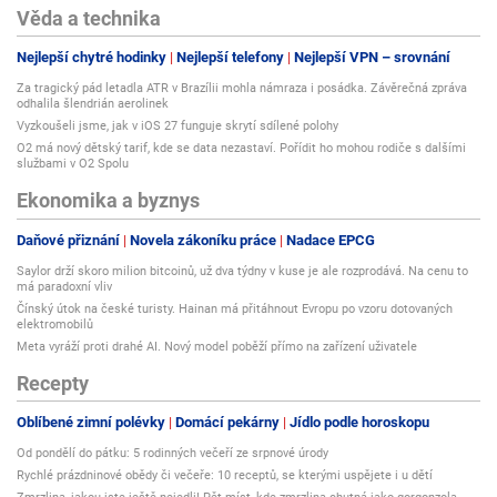
Věda a technika
Nejlepší chytré hodinky
Nejlepší telefony
Nejlepší VPN – srovnání
Za tragický pád letadla ATR v Brazílii mohla námraza i posádka. Závěrečná zpráva
odhalila šlendrián aerolinek
Vyzkoušeli jsme, jak v iOS 27 funguje skrytí sdílené polohy
O2 má nový dětský tarif, kde se data nezastaví. Pořídit ho mohou rodiče s dalšími
službami v O2 Spolu
Ekonomika a byznys
Daňové přiznání
Novela zákoníku práce
Nadace EPCG
Saylor drží skoro milion bitcoinů, už dva týdny v kuse je ale rozprodává. Na cenu to
má paradoxní vliv
Čínský útok na české turisty. Hainan má přitáhnout Evropu po vzoru dotovaných
elektromobilů
Meta vyráží proti drahé AI. Nový model poběží přímo na zařízení uživatele
Recepty
Oblíbené zimní polévky
Domácí pekárny
Jídlo podle horoskopu
Od pondělí do pátku: 5 rodinných večeří ze srpnové úrody
Rychlé prázdninové obědy či večeře: 10 receptů, se kterými uspějete i u dětí