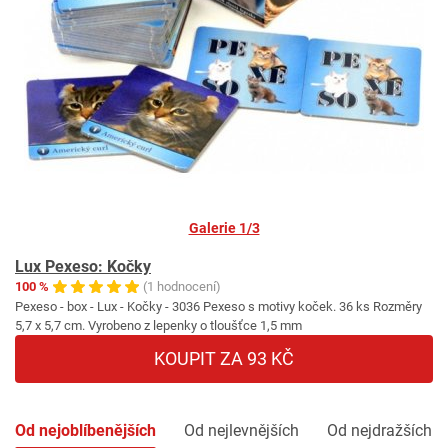
Galerie 1/3
Lux Pexeso: Kočky
100 %
(1 hodnocení)
Pexeso - box - Lux - Kočky - 3036 Pexeso s motivy koček. 36 ks Rozměry
5,7 x 5,7 cm. Vyrobeno z lepenky o tloušťce 1,5 mm
KOUPIT ZA 93 KČ
Od nejoblíbenějších
Od nejlevnějších
Od nejdražších