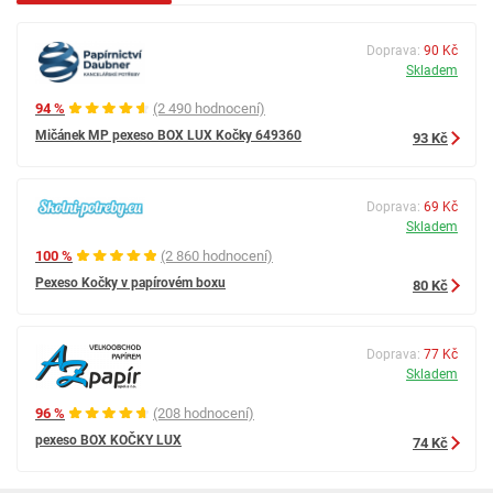
Doprava:
90 Kč
Skladem
94 %
(2 490 hodnocení)
Mičánek MP pexeso BOX LUX Kočky 649360
93 Kč
Doprava:
69 Kč
Skladem
100 %
(2 860 hodnocení)
Pexeso Kočky v papírovém boxu
80 Kč
Doprava:
77 Kč
Skladem
96 %
(208 hodnocení)
pexeso BOX KOČKY LUX
74 Kč