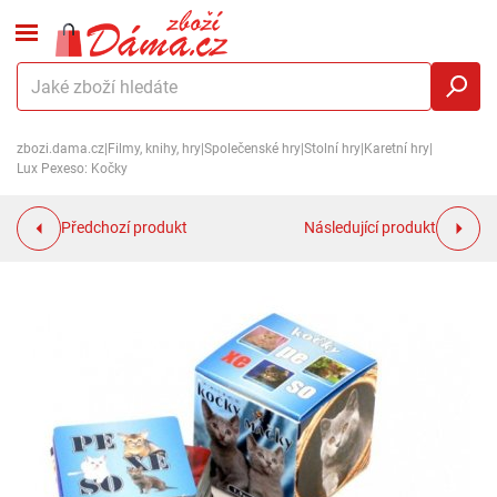
zbozi.dama.cz
|
Filmy, knihy, hry
|
Společenské hry
|
Stolní hry
|
Karetní hry
|
Lux Pexeso: Kočky
Předchozí produkt
Následující produkt