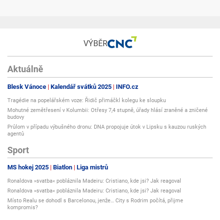
VÝBĚR
Aktuálně
Blesk Vánoce
Kalendář svátků 2025
INFO.cz
Tragédie na popelářském voze: Řidič přimáčkl kolegu ke sloupku
Mohutné zemětřesení v Kolumbii: Otřesy 7,4 stupně, úřady hlásí zraněné a zničené
budovy
Průlom v případu výbušného dronu: DNA propojuje útok v Lipsku s kauzou ruských
agentů
Sport
MS hokej 2025
Biatlon
Liga mistrů
Ronaldova »svatba« pobláznila Madeiru: Cristiano, kde jsi? Jak reagoval
Ronaldova »svatba« pobláznila Madeiru: Cristiano, kde jsi? Jak reagoval
Místo Realu se dohodl s Barcelonou, jenže… City s Rodrim počítá, přijme
kompromis?