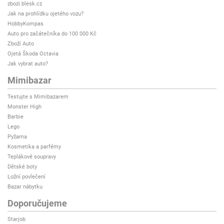
zbozi.blesk.cz
Jak na prohlídku ojetého vozu?
HobbyKompas
Auto pro začátečníka do 100 000 Kč
Zboží Auto
Ojetá Škoda Octavia
Jak vybrat auto?
Mimibazar
Testujte s Mimibazarem
Monster High
Barbie
Lego
Pyžama
Kosmetika a parfémy
Teplákové soupravy
Dětské boty
Ložní povlečení
Bazar nábytku
Doporučujeme
Starjob