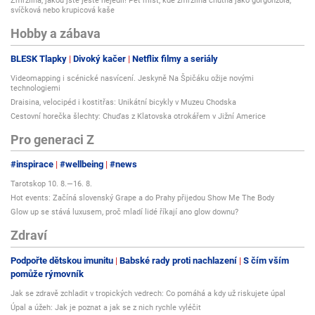
Zmrzlina, jakou jste ještě nejedli! Pět míst, kde zmrzlina chutná jako gorgonzola,
svíčková nebo krupicová kaše
Hobby a zábava
BLESK Tlapky
Divoký kačer
Netflix filmy a seriály
Videomapping i scénické nasvícení. Jeskyně Na Špičáku ožije novými
technologiemi
Draisina, velocipéd i kostitřas: Unikátní bicykly v Muzeu Chodska
Cestovní horečka šlechty: Chuďas z Klatovska otrokářem v Jižní Americe
Pro generaci Z
#inspirace
#wellbeing
#news
Tarotskop 10. 8.—16. 8.
Hot events: Začíná slovenský Grape a do Prahy přijedou Show Me The Body
Glow up se stává luxusem, proč mladí lidé říkají ano glow downu?
Zdraví
Podpořte dětskou imunitu
Babské rady proti nachlazení
S čím vším
pomůže rýmovník
Jak se zdravě zchladit v tropických vedrech: Co pomáhá a kdy už riskujete úpal
Úpal a úžeh: Jak je poznat a jak se z nich rychle vyléčit