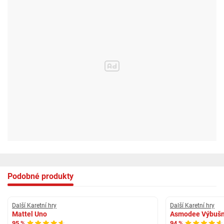
Podobné produkty
Další Karetní hry
Další Karetní hry
Mattel Uno
Asmodee Výbušn
95 %
94 %