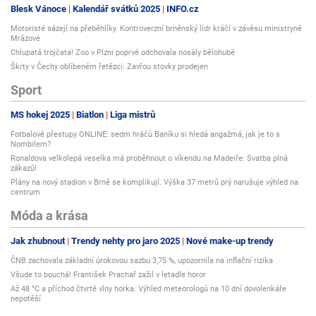
Blesk Vánoce
Kalendář svátků 2025
INFO.cz
Motoristé sázejí na přeběhlíky. Kontroverzní brněnský lídr kráčí v závěsu ministryně
Mrázové
Chlupatá trojčata! Zoo v Plzni poprvé odchovala nosály bělohubé
Škrty v Čechy oblíbeném řetězci: Zavřou stovky prodejen
Sport
MS hokej 2025
Biatlon
Liga mistrů
Fotbalové přestupy ONLINE: sedm hráčů Baníku si hledá angažmá, jak je to s
Nombilem?
Ronaldova velkolepá veselka má proběhnout o víkendu na Madeiře: Svatba plná
zákazů!
Plány na nový stadion v Brně se komplikují. Výška 37 metrů prý narušuje výhled na
centrum
Móda a krása
Jak zhubnout
Trendy nehty pro jaro 2025
Nové make-up trendy
ČNB zachovala základní úrokovou sazbu 3,75 %, upozornila na inflační rizika
Všude to bouchá! František Prachař zažil v letadle horor
Až 48 °C a příchod čtvrté vlny horka. Výhled meteorologů na 10 dní dovolenkáře
nepotěší