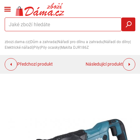
zbozi.dama.cz
|
Dům a zahrada
|
Nářadí pro dílnu a zahradu
|
Nářadí do dílny
|
Elektrické nářadí
|
Pily
|
Pily ocasky
|
Makita DJR186Z
Předchozí produkt
Následující produkt