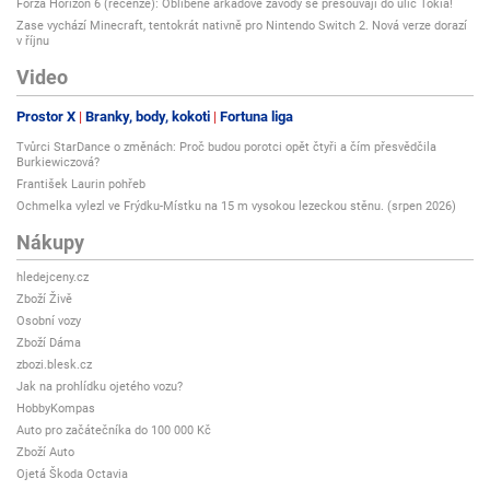
Forza Horizon 6 (recenze): Oblíbené arkádové závody se přesouvají do ulic Tokia!
Zase vychází Minecraft, tentokrát nativně pro Nintendo Switch 2. Nová verze dorazí
v říjnu
Video
Prostor X
Branky, body, kokoti
Fortuna liga
Tvůrci StarDance o změnách: Proč budou porotci opět čtyři a čím přesvědčila
Burkiewiczová?
František Laurin pohřeb
Ochmelka vylezl ve Frýdku-Místku na 15 m vysokou lezeckou stěnu. (srpen 2026)
Nákupy
hledejceny.cz
Zboží Živě
Osobní vozy
Zboží Dáma
zbozi.blesk.cz
Jak na prohlídku ojetého vozu?
HobbyKompas
Auto pro začátečníka do 100 000 Kč
Zboží Auto
Ojetá Škoda Octavia