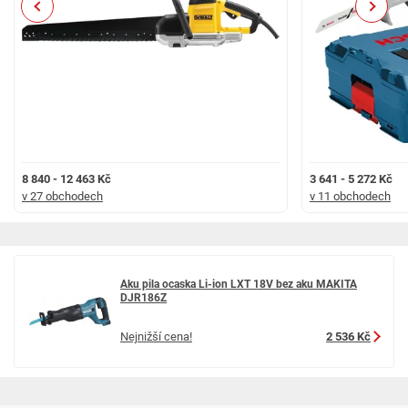
Previous
Next
8 840 - 12 463 Kč
3 641 - 5 272 Kč
v 27 obchodech
v 11 obchodech
Aku pila ocaska Li-ion LXT 18V bez aku MAKITA
DJR186Z
Nejnižší cena!
2 536 Kč