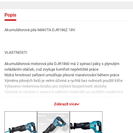
Popis
Akumulátorová pila MAKITA DJR186Z 18V
VLASTNOSTI
Akumulátorová motorová pila DJR1860 má 2 spínací páky s plynulým
ovládáním otáček, což zvyšuje komfort nepřetržité práce
Nízká hmotnost zařízení umožňuje přesné manévrování během práce
Výměna pilových listů je velmi účinná a rychlá bez nutnosti použití klíče
Vybaveno motorovou brzdou pro zvýšení bezpečnosti obsluhy
Výrobek je vyroben z vysoce kvalitních materiálů as využitím moderních
technologických řešení, které se vyznačují trvanlivostí, spolehlivostí a
trvanlivostí
Zobrazit více
TECHNICKÁ DATA