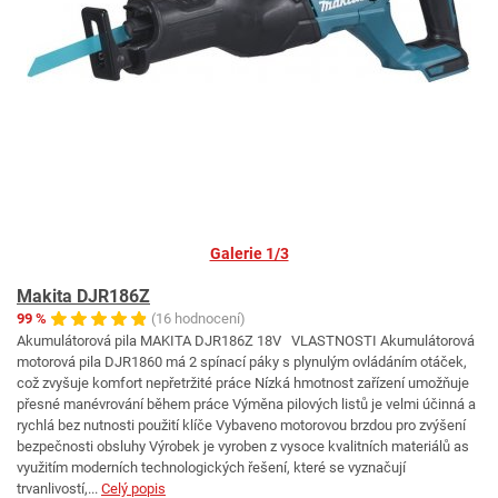
Galerie 1/3
Makita DJR186Z
99 %
(16 hodnocení)
Akumulátorová pila MAKITA DJR186Z 18V VLASTNOSTI Akumulátorová
motorová pila DJR1860 má 2 spínací páky s plynulým ovládáním otáček,
což zvyšuje komfort nepřetržité práce Nízká hmotnost zařízení umožňuje
přesné manévrování během práce Výměna pilových listů je velmi účinná a
rychlá bez nutnosti použití klíče Vybaveno motorovou brzdou pro zvýšení
bezpečnosti obsluhy Výrobek je vyroben z vysoce kvalitních materiálů as
využitím moderních technologických řešení, které se vyznačují
trvanlivostí,...
Celý popis