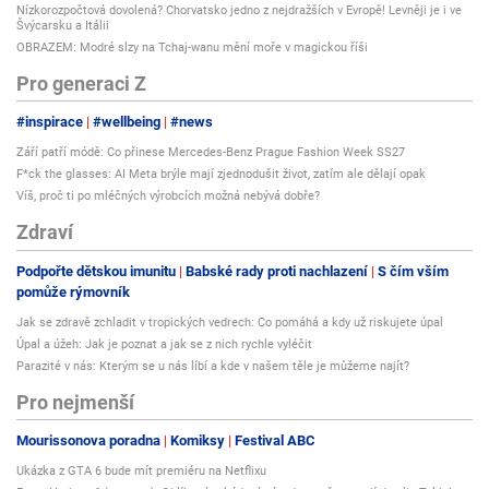
Nízkorozpočtová dovolená? Chorvatsko jedno z nejdražších v Evropě! Levněji je i ve
Švýcarsku a Itálii
OBRAZEM: Modré slzy na Tchaj-wanu mění moře v magickou říši
Pro generaci Z
#inspirace
#wellbeing
#news
Září patří módě: Co přinese Mercedes-Benz Prague Fashion Week SS27
F*ck the glasses: AI Meta brýle mají zjednodušit život, zatím ale dělají opak
Víš, proč ti po mléčných výrobcích možná nebývá dobře?
Zdraví
Podpořte dětskou imunitu
Babské rady proti nachlazení
S čím vším
pomůže rýmovník
Jak se zdravě zchladit v tropických vedrech: Co pomáhá a kdy už riskujete úpal
Úpal a úžeh: Jak je poznat a jak se z nich rychle vyléčit
Parazité v nás: Kterým se u nás líbí a kde v našem těle je můžeme najít?
Pro nejmenší
Mourissonova poradna
Komiksy
Festival ABC
Ukázka z GTA 6 bude mít premiéru na Netflixu