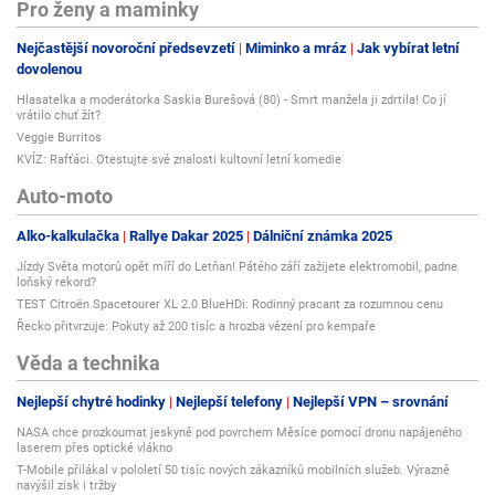
Pro ženy a maminky
Nejčastější novoroční předsevzetí
Miminko a mráz
Jak vybírat letní
dovolenou
Hlasatelka a moderátorka Saskia Burešová (80) - Smrt manžela ji zdrtila! Co jí
vrátilo chuť žít?
Veggie Burritos
KVÍZ: Rafťáci. Otestujte své znalosti kultovní letní komedie
Auto-moto
Alko-kalkulačka
Rallye Dakar 2025
Dálniční známka 2025
Jízdy Světa motorů opět míří do Letňan! Pátého září zažijete elektromobil, padne
loňský rekord?
TEST Citroën Spacetourer XL 2.0 BlueHDi: Rodinný pracant za rozumnou cenu
Řecko přitvrzuje: Pokuty až 200 tisíc a hrozba vězení pro kempaře
Věda a technika
Nejlepší chytré hodinky
Nejlepší telefony
Nejlepší VPN – srovnání
NASA chce prozkoumat jeskyně pod povrchem Měsíce pomocí dronu napájeného
laserem přes optické vlákno
T-Mobile přilákal v pololetí 50 tisíc nových zákazníků mobilních služeb. Výrazně
navýšil zisk i tržby