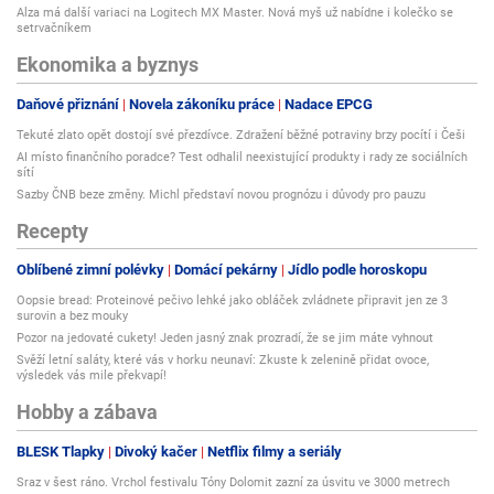
Alza má další variaci na Logitech MX Master. Nová myš už nabídne i kolečko se
setrvačníkem
Ekonomika a byznys
Daňové přiznání
Novela zákoníku práce
Nadace EPCG
Tekuté zlato opět dostojí své přezdívce. Zdražení běžné potraviny brzy pocítí i Češi
AI místo finančního poradce? Test odhalil neexistující produkty i rady ze sociálních
sítí
Sazby ČNB beze změny. Michl představí novou prognózu i důvody pro pauzu
Recepty
Oblíbené zimní polévky
Domácí pekárny
Jídlo podle horoskopu
Oopsie bread: Proteinové pečivo lehké jako obláček zvládnete připravit jen ze 3
surovin a bez mouky
Pozor na jedovaté cukety! Jeden jasný znak prozradí, že se jim máte vyhnout
Svěží letní saláty, které vás v horku neunaví: Zkuste k zelenině přidat ovoce,
výsledek vás mile překvapí!
Hobby a zábava
BLESK Tlapky
Divoký kačer
Netflix filmy a seriály
Sraz v šest ráno. Vrchol festivalu Tóny Dolomit zazní za úsvitu ve 3000 metrech