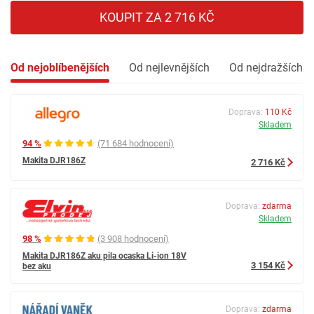
KOUPIT ZA 2 716 KČ
Od nejoblíbenějších
Od nejlevnějších
Od nejdražších
Doprava:
110 Kč
Skladem
94 %
(71 684 hodnocení)
Makita DJR186Z
2 716 Kč
Doprava:
zdarma
Skladem
98 %
(3 908 hodnocení)
Makita DJR186Z aku pila ocaska Li-ion 18V
3 154 Kč
bez aku
Doprava:
zdarma