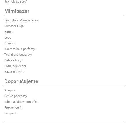
Jak vybrat auto?
Mimibazar
Testujte s Mimibazarem
Monster High
Barbie
Lego
Pyžama
Kosmetika a parfémy
Teplákové soupravy
Dětské boty
Ložní povlečení
Bazar nábytku
Doporučujeme
Starjob
České podcasty
Rádio a zábava pro děti
Frekvence 1
Evropa 2