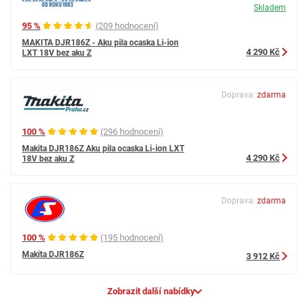
Skladem
95 %
(209 hodnocení)
MAKITA DJR186Z - Aku pila ocaska Li-ion
4 290 Kč
LXT 18V bez aku Z
Doprava:
zdarma
100 %
(296 hodnocení)
Makita DJR186Z Aku pila ocaska Li-ion LXT
4 290 Kč
18V bez aku Z
Doprava:
zdarma
100 %
(195 hodnocení)
Makita DJR186Z
3 912 Kč
Zobrazit další nabídky