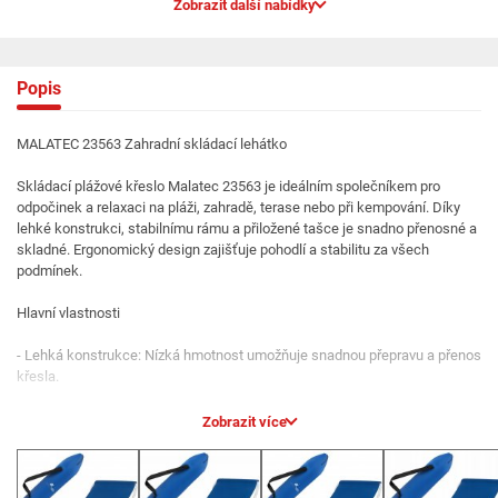
Zobrazit další nabídky
Popis
MALATEC 23563 Zahradní skládací lehátko
Skládací plážové křeslo Malatec 23563 je ideálním společníkem pro
odpočinek a relaxaci na pláži, zahradě, terase nebo při kempování. Díky
lehké konstrukci, stabilnímu rámu a přiložené tašce je snadno přenosné a
skladné. Ergonomický design zajišťuje pohodlí a stabilitu za všech
podmínek.
Hlavní vlastnosti
- Lehká konstrukce: Nízká hmotnost umožňuje snadnou přepravu a přenos
křesla.
- Stabilní rám: Vyrobeno z odolných ocelových trubek, které poskytují
Zobrazit více
pevnou podporu.
- Univerzální použití: Vhodné pro pláž, zahradu, terasu, kempování, rybaření