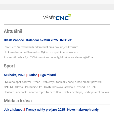
VÝBĚR
Aktuálně
Blesk Vánoce
Kalendář svátků 2025
INFO.cz
Pilot Petr: Ve vzduchu hledám bublinu a pak už jen kroužím
Útok medvěda na Slovensku: Cyklista utrpěl krvavé zranění
Ruské základy v Sýrii? Obě země se dohodly, Moskva se ale nevyjádřila
Sport
MS hokej 2025
Biatlon
Liga mistrů
Hyského opět podržel Strnad. Problémy i záblesky naděje, kde hledat pozitiva?
ONLINE: Slavia - Pardubice 1:1. Hosté bleskově srovnali! Prosadil se Solil
Uniklo z Facebooku nového repre trenéra Denii: Babiš nechápe, Berbr přivítal naivku
Móda a krása
Jak zhubnout
Trendy nehty pro jaro 2025
Nové make-up trendy