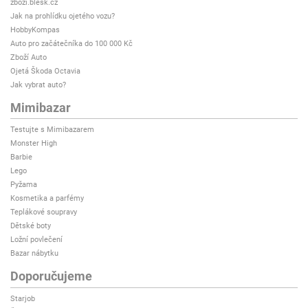
zbozi.blesk.cz
Jak na prohlídku ojetého vozu?
HobbyKompas
Auto pro začátečníka do 100 000 Kč
Zboží Auto
Ojetá Škoda Octavia
Jak vybrat auto?
Mimibazar
Testujte s Mimibazarem
Monster High
Barbie
Lego
Pyžama
Kosmetika a parfémy
Teplákové soupravy
Dětské boty
Ložní povlečení
Bazar nábytku
Doporučujeme
Starjob