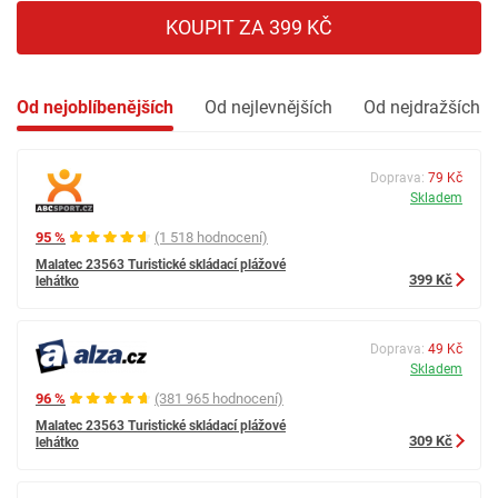
KOUPIT ZA 399 KČ
Od nejoblíbenějších
Od nejlevnějších
Od nejdražších
Doprava:
79 Kč
Skladem
95 %
(1 518 hodnocení)
Malatec 23563 Turistické skládací plážové
399 Kč
lehátko
Doprava:
49 Kč
Skladem
96 %
(381 965 hodnocení)
Malatec 23563 Turistické skládací plážové
309 Kč
lehátko