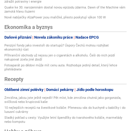
zdražit potraviny i energie
Quake ke 30. narozeninám dostal novou epizodu zdarma. Dawn of the Machine vám
zamotá hlavu iluzemi
Nové nabíječky AlzaPower jsou maličké, přesto poskytují výkon 100 W
Ekonomika a byznys
Daňové přiznání
Novela zákoníku práce
Nadace EPCG
Penzijní fondy jako investoři do startupů? Úspory Čechů mohou rozhýbat
ekonomický růst
Příhraniční obchody už nejsou jen o cigaretách a alkoholu. Češi do nich jezdí
nakupovat zcela jiné zboží
Fotoaparát po dědovi může mít cenu auta. Rozhoduje jediný detail, který lehce
přehlédnete
Recepty
Oblíbené zimní polévky
Domácí pekárny
Jídlo podle horoskopu
Zmrzlina, jakou jste ještě nejedli! Pět míst, kde zmrzlina chutná jako gorgonzola,
svíčková nebo krupicová kaše
10 nejlepších receptů na švestkové koláče: Přenesou vás do kuchyně u babičky i do
luxusní cukrárny
Sladký poklad u cesty: Využijte letní špendlíky do tvarohového koláče, marmelády
nebo kompotu