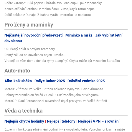
Račte vstoupit! Bílá poprvé ukázala svou chaloupku jako z pohádky
Konec střídání letního i zimního času: Víme, kdy k tomu dojde!
Další poklad z Dunaje: Z bahna vytáhli motorku i s nacistou
Pro ženy a maminky
Nejčastější novoroční předsevzetí
Miminko a mráz
Jak vybírat letní
dovolenou
Okurkový salát s novými brambory
Dobrý základ na dovolenou nejen u moře...
Vracejí se vám doma dokola rýmy a angíny? Chyba může být v zubním kartáčku
Auto-moto
Alko-kalkulačka
Rallye Dakar 2025
Dálniční známka 2025
Moto3: Vítězství ve Velké Británii nakonec vybojoval David Almansa
Pokuty zahraničních řidičů v Česku: Cizí značka jako privilegium?
MotoGP: Raul Fernandez si suverénně dojel pro výhru ve Velké Británii
Věda a technika
Nejlepší chytré hodinky
Nejlepší telefony
Nejlepší VPN – srovnání
Extrémní horko zásadně mění podmínky evropského léta. Vysychající krajina může