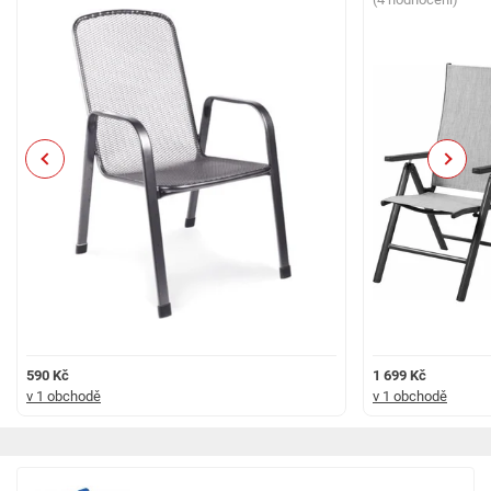
- Zkontrolujte, zda jsou všechny zámky a západky správně připevněny, aby
nedošlo k náhodnému složení.
- Respektujte maximální nosnost 110 kg.
- Seďte pomalu a rovnoměrně rozložte váhu, aby nedošlo k naklonění nebo
poškození konstrukce.
Previous
Next
590 Kč
1 699 Kč
v 1 obchodě
v 1 obchodě