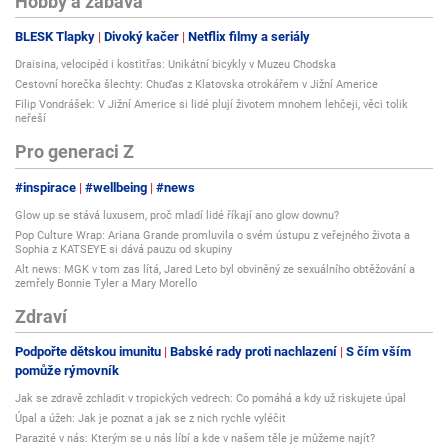
Hobby a zábava
BLESK Tlapky
Divoký kačer
Netflix filmy a seriály
Draisina, velocipéd i kostitřas: Unikátní bicykly v Muzeu Chodska
Cestovní horečka šlechty: Chuďas z Klatovska otrokářem v Jižní Americe
Filip Vondrášek: V Jižní Americe si lidé plují životem mnohem lehčeji, věci tolik
neřeší
Pro generaci Z
#inspirace
#wellbeing
#news
Glow up se stává luxusem, proč mladí lidé říkají ano glow downu?
Pop Culture Wrap: Ariana Grande promluvila o svém ústupu z veřejného života a
Sophia z KATSEYE si dává pauzu od skupiny
Alt news: MGK v tom zas lítá, Jared Leto byl obviněný ze sexuálního obtěžování a
zemřely Bonnie Tyler a Mary Morello
Zdraví
Podpořte dětskou imunitu
Babské rady proti nachlazení
S čím vším
pomůže rýmovník
Jak se zdravě zchladit v tropických vedrech: Co pomáhá a kdy už riskujete úpal
Úpal a úžeh: Jak je poznat a jak se z nich rychle vyléčit
Parazité v nás: Kterým se u nás líbí a kde v našem těle je můžeme najít?