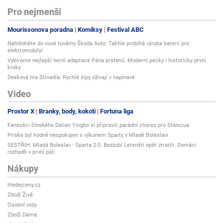
Pro nejmenší
Mourissonova poradna
Komiksy
Festival ABC
Nahlédněte do nové továrny Škoda Auto: Takhle probíhá výroba baterií pro
elektromobily!
Vybíráme nejlepší herní adaptace Pána prstenů. Moderní pecky i historicky první
kroky
Desková hra Stínadla: Rychlé šípy ožívají v napínavé
Video
Prostor X
Branky, body, kokoti
Fortuna liga
Fanoušci čínského Dalian Yingbo si připravili parádní choreo pro Stanciua
Priske byl hodně nespokojen s výkonem Sparty v Mladé Boleslavi
SESTŘIH: Mladá Boleslav - Sparta 2:0. Bezzubí Letenští opět ztratili. Domácí
rozhodli v první půli
Nákupy
hledejceny.cz
Zboží Živě
Osobní vozy
Zboží Dáma