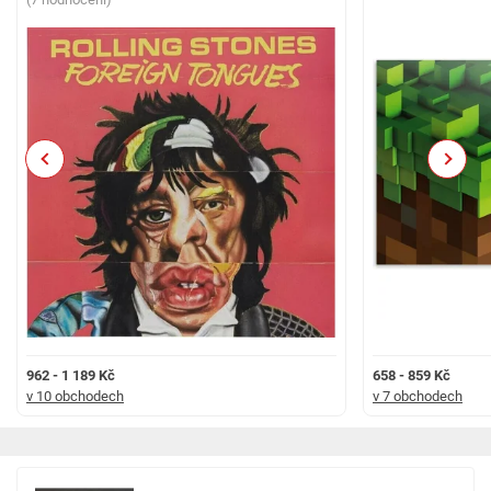
Previous
Next
962 - 1 189 Kč
658 - 859 Kč
v 10 obchodech
v 7 obchodech