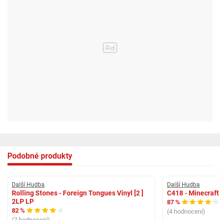
Podobné produkty
Další Hudba
Další Hudba
Rolling Stones - Foreign Tongues Vinyl [2 ]
C418 - Minecraf
2LP LP
87 %
82 %
(4 hodnocení)
(7 hodnocení)