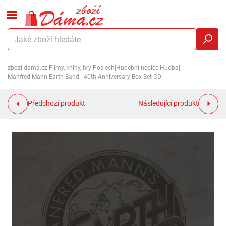
zbozi.dama.cz
|
Filmy, knihy, hry
|
Poslech
|
Hudební nosiče
|
Hudba
|
Manfred Mann Earth Band - 40th Anniversary Box Set CD
Předchozí produkt
Následující produkt