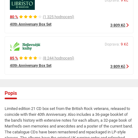
Doprava:
9 Kč
80 %
(1 325 hodnocení)
40th Anniversary Box Set
3 809 Kč
Doprava:
9 Kč
85 %
(8 244 hodnocení)
40th Anniversary Box Set
3 809 Kč
Popis
Limited edition 21 CD box set from the British Rock veterans, released to
coincide with their 40th Anniversary. Also includes a 36-page booklet of
the band's history with extensive notes for each album, a 32-page book of
Manfred's own memories and anecdotes and a poster of the current band.
The catalogue CDs have been remastered and repackaged in LP-style
sleeves. The albums have the original UK running order and refreshed