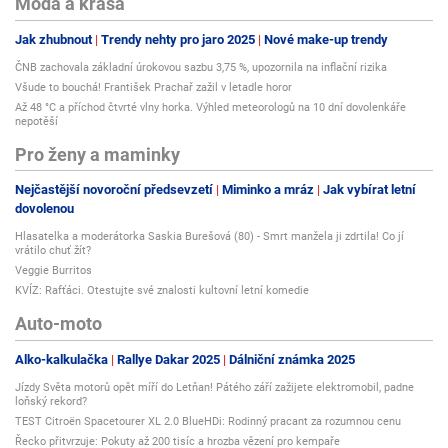
Móda a krása
Jak zhubnout
Trendy nehty pro jaro 2025
Nové make-up trendy
ČNB zachovala základní úrokovou sazbu 3,75 %, upozornila na inflační rizika
Všude to bouchá! František Prachař zažil v letadle horor
Až 48 °C a příchod čtvrté vlny horka. Výhled meteorologů na 10 dní dovolenkáře
nepotěší
Pro ženy a maminky
Nejčastější novoroční předsevzetí
Miminko a mráz
Jak vybírat letní
dovolenou
Hlasatelka a moderátorka Saskia Burešová (80) - Smrt manžela ji zdrtila! Co jí
vrátilo chuť žít?
Veggie Burritos
KVÍZ: Rafťáci. Otestujte své znalosti kultovní letní komedie
Auto-moto
Alko-kalkulačka
Rallye Dakar 2025
Dálniční známka 2025
Jízdy Světa motorů opět míří do Letňan! Pátého září zažijete elektromobil, padne
loňský rekord?
TEST Citroën Spacetourer XL 2.0 BlueHDi: Rodinný pracant za rozumnou cenu
Řecko přitvrzuje: Pokuty až 200 tisíc a hrozba vězení pro kempaře