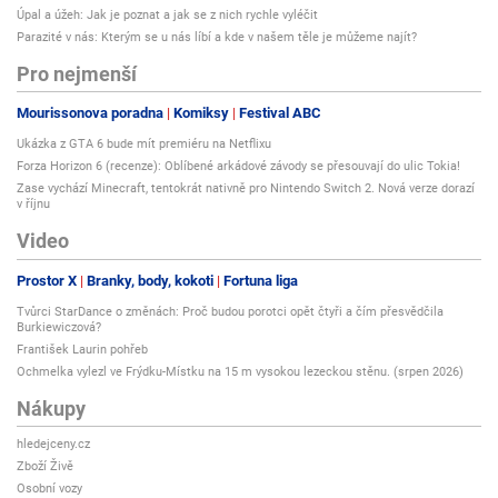
Úpal a úžeh: Jak je poznat a jak se z nich rychle vyléčit
Parazité v nás: Kterým se u nás líbí a kde v našem těle je můžeme najít?
Pro nejmenší
Mourissonova poradna
Komiksy
Festival ABC
Ukázka z GTA 6 bude mít premiéru na Netflixu
Forza Horizon 6 (recenze): Oblíbené arkádové závody se přesouvají do ulic Tokia!
Zase vychází Minecraft, tentokrát nativně pro Nintendo Switch 2. Nová verze dorazí
v říjnu
Video
Prostor X
Branky, body, kokoti
Fortuna liga
Tvůrci StarDance o změnách: Proč budou porotci opět čtyři a čím přesvědčila
Burkiewiczová?
František Laurin pohřeb
Ochmelka vylezl ve Frýdku-Místku na 15 m vysokou lezeckou stěnu. (srpen 2026)
Nákupy
hledejceny.cz
Zboží Živě
Osobní vozy