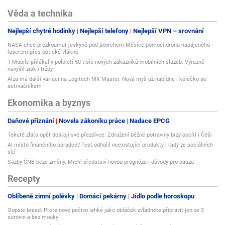
Věda a technika
Nejlepší chytré hodinky
Nejlepší telefony
Nejlepší VPN – srovnání
NASA chce prozkoumat jeskyně pod povrchem Měsíce pomocí dronu napájeného
laserem přes optické vlákno
T-Mobile přilákal v pololetí 50 tisíc nových zákazníků mobilních služeb. Výrazně
navýšil zisk i tržby
Alza má další variaci na Logitech MX Master. Nová myš už nabídne i kolečko se
setrvačníkem
Ekonomika a byznys
Daňové přiznání
Novela zákoníku práce
Nadace EPCG
Tekuté zlato opět dostojí své přezdívce. Zdražení běžné potraviny brzy pocítí i Češi
AI místo finančního poradce? Test odhalil neexistující produkty i rady ze sociálních
sítí
Sazby ČNB beze změny. Michl představí novou prognózu i důvody pro pauzu
Recepty
Oblíbené zimní polévky
Domácí pekárny
Jídlo podle horoskopu
Oopsie bread: Proteinové pečivo lehké jako obláček zvládnete připravit jen ze 3
surovin a bez mouky