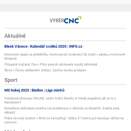
VÝBĚR
Aktuálně
Blesk Vánoce
Kalendář svátků 2025
INFO.cz
Motoristé sázejí na přeběhlíky. Kontroverzní brněnský lídr kráčí v závěsu ministryně
Mrázové
Chlupatá trojčata! Zoo v Plzni poprvé odchovala nosály bělohubé
Škrty v Čechy oblíbeném řetězci: Zavřou stovky prodejen
Sport
MS hokej 2025
Biatlon
Liga mistrů
Fotbalové přestupy ONLINE: sedm hráčů Baníku si hledá angažmá, jak je to s
Nombilem?
Ronaldova velkolepá veselka má proběhnout o víkendu na Madeiře: Svatba plná
zákazů!
Plány na nový stadion v Brně se komplikují. Výška 37 metrů prý narušuje výhled na
centrum