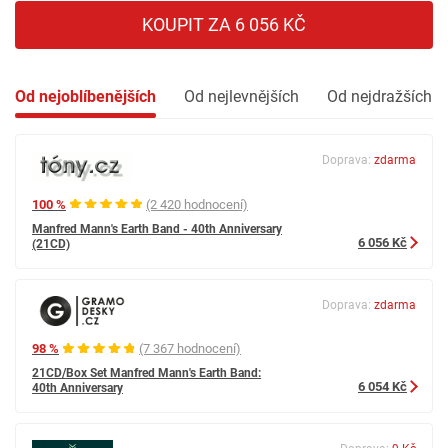
KOUPIT ZA 6 056 KČ
Od nejoblíbenějších
Od nejlevnějších
Od nejdražších
Doprava:
zdarma
100 %
(2 420 hodnocení)
Manfred Mann's Earth Band - 40th Anniversary
6 056 Kč
(21CD)
Doprava:
zdarma
98 %
(7 367 hodnocení)
21CD/Box Set Manfred Mann's Earth Band:
6 054 Kč
40th Anniversary