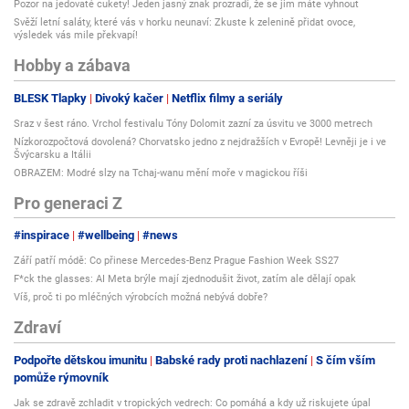
Pozor na jedovaté cukety! Jeden jasný znak prozradí, že se jim máte vyhnout
Svěží letní saláty, které vás v horku neunaví: Zkuste k zelenině přidat ovoce,
výsledek vás mile překvapí!
Hobby a zábava
BLESK Tlapky
Divoký kačer
Netflix filmy a seriály
Sraz v šest ráno. Vrchol festivalu Tóny Dolomit zazní za úsvitu ve 3000 metrech
Nízkorozpočtová dovolená? Chorvatsko jedno z nejdražších v Evropě! Levněji je i ve
Švýcarsku a Itálii
OBRAZEM: Modré slzy na Tchaj-wanu mění moře v magickou říši
Pro generaci Z
#inspirace
#wellbeing
#news
Září patří módě: Co přinese Mercedes-Benz Prague Fashion Week SS27
F*ck the glasses: AI Meta brýle mají zjednodušit život, zatím ale dělají opak
Víš, proč ti po mléčných výrobcích možná nebývá dobře?
Zdraví
Podpořte dětskou imunitu
Babské rady proti nachlazení
S čím vším
pomůže rýmovník
Jak se zdravě zchladit v tropických vedrech: Co pomáhá a kdy už riskujete úpal