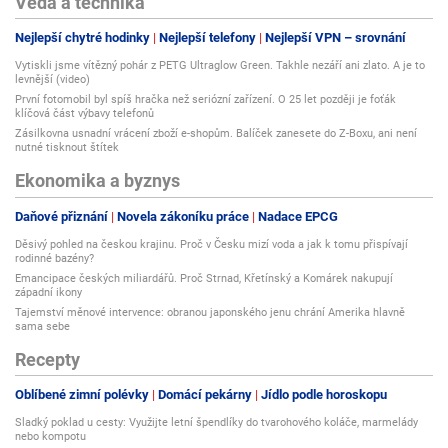
Věda a technika
Nejlepší chytré hodinky
Nejlepší telefony
Nejlepší VPN – srovnání
Vytiskli jsme vítězný pohár z PETG Ultraglow Green. Takhle nezáří ani zlato. A je to
levnější (video)
První fotomobil byl spíš hračka než seriózní zařízení. O 25 let později je foťák
klíčová část výbavy telefonů
Zásilkovna usnadní vrácení zboží e-shopům. Balíček zanesete do Z-Boxu, ani není
nutné tisknout štítek
Ekonomika a byznys
Daňové přiznání
Novela zákoníku práce
Nadace EPCG
Děsivý pohled na českou krajinu. Proč v Česku mizí voda a jak k tomu přispívají
rodinné bazény?
Emancipace českých miliardářů. Proč Strnad, Křetínský a Komárek nakupují
západní ikony
Tajemství měnové intervence: obranou japonského jenu chrání Amerika hlavně
sama sebe
Recepty
Oblíbené zimní polévky
Domácí pekárny
Jídlo podle horoskopu
Sladký poklad u cesty: Využijte letní špendlíky do tvarohového koláče, marmelády
nebo kompotu