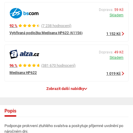
Doprava:
59 Kč
Skladem
92 %
(7 238 hodnocení)
Vyhřívaná podložka Medisana HP622 (61156)
1 152 Kč
Doprava:
49 Kč
Skladem
96 %
(381 670 hodnocení)
Medisana HP622
1 019 Kč
Zobrazit další nabídky
Popis
Podporuje prokrvení ztuhlého svalstva a poskytuje příjemné uvolnění po
náročném dni.