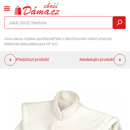
zbozi.dama.cz
|
Malé spotřebiče
|
Péče o tělo
|
Zdravotní měřicí přístroje
|
Elektrické dečky
|
Medisana HP 622
Předchozí produkt
Následující produkt