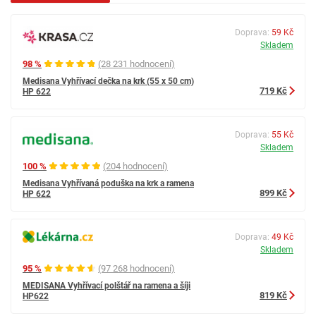
Doprava:
59 Kč
Skladem
98 %
(28 231 hodnocení)
Medisana Vyhřívací dečka na krk (55 x 50 cm)
719 Kč
HP 622
Doprava:
55 Kč
Skladem
100 %
(204 hodnocení)
Medisana Vyhřívaná poduška na krk a ramena
899 Kč
HP 622
Doprava:
49 Kč
Skladem
95 %
(97 268 hodnocení)
MEDISANA Vyhřívací polštář na ramena a šíji
819 Kč
HP622