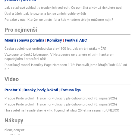
Jak se zdravě zchladit v tropických vedrech: Co pomáhá a kdy už riskujete úpal
Úpal a úžeh: Jak je poznat a jak se z nich rychle vyléčit
Parazité v nás: Kterým se u nás líbí a kde v našem těle je můžeme najít?
Pro nejmenší
Mourissonova poradna
Komiksy
Festival ABC
Česká společnost ornitologická slaví 100 let: Jak chrání ptáky v ČR?
Vyzkoušejte český kyberpunk. V Netspectre se stanete elitním hackerem
napadajícím korporátní sítě
Plastikový model Handley Page Hampden 1:72: Postavili jsme létající kufr RAF od
KP
Video
Prostor X
Branky, body, kokoti
Fortuna liga
Prague Pride vrcholí: Tisíce lidí v ulicích, jde duhový průvod! (8. srpna 2026)
Prague Pride vrcholí: Tisíce lidí v ulicích, jde duhový průvod! (8. srpna 2026)
Hra světel na fasádě slavné vily: Tugendhat slaví 25 let na seznamu UNESCO
Nákupy
hledejceny.cz