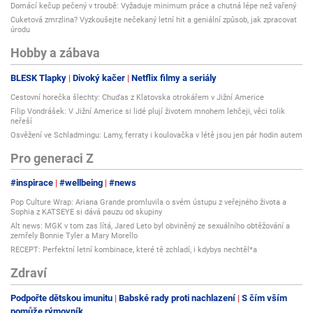
Domácí kečup pečený v troubě: Vyžaduje minimum práce a chutná lépe než vařený
Cuketová zmrzlina? Vyzkoušejte nečekaný letní hit a geniální způsob, jak zpracovat
úrodu
Hobby a zábava
BLESK Tlapky
Divoký kačer
Netflix filmy a seriály
Cestovní horečka šlechty: Chuďas z Klatovska otrokářem v Jižní Americe
Filip Vondrášek: V Jižní Americe si lidé plují životem mnohem lehčeji, věci tolik
neřeší
Osvěžení ve Schladmingu: Lamy, ferraty i koulovačka v létě jsou jen pár hodin autem
Pro generaci Z
#inspirace
#wellbeing
#news
Pop Culture Wrap: Ariana Grande promluvila o svém ústupu z veřejného života a
Sophia z KATSEYE si dává pauzu od skupiny
Alt news: MGK v tom zas lítá, Jared Leto byl obviněný ze sexuálního obtěžování a
zemřely Bonnie Tyler a Mary Morello
RECEPT: Perfektní letní kombinace, které tě zchladí, i kdybys nechtěl*a
Zdraví
Podpořte dětskou imunitu
Babské rady proti nachlazení
S čím vším
pomůže rýmovník