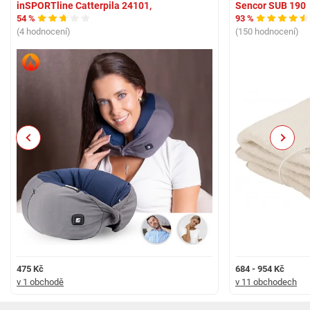
inSPORTline Catterpila 24101,
Sencor SUB 190
54 %
93 %
(4 hodnocení)
(150 hodnocení)
Previous
Next
475 Kč
684 - 954 Kč
v 1 obchodě
v 11 obchodech