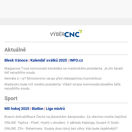
VÝBĚR
Aktuálně
Blesk Vánoce
Kalendář svátků 2025
INFO.cz
Magyarova Tisza nominovala kandidáta na maďarského prezidenta. Je jím bývalý
šéf nejvyššího soudu
Nemáte ji i vy? Ministerstvo varuje před nebezpečnou kosmetikou!
Maďarsko bude mít nového prezidenta: Vládní strana nominovala bývalého šéfa
nejvyššího soudu
Sport
MS hokej 2025
Biatlon
Liga mistrů
Bizarní diskvalifikace Čechů na plaveckém šampionátu: Za všechno mohla čepička!
ONLINE: Teplice - Plzeň. Hyský v ohrožení. V základu Kabongo, Souaré či Doski
ONLINE: Zlín - Bohemians. Souboj dvou týmů bez výhry. Kdo bude úspěšnější?