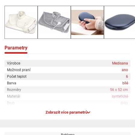
Parametry
Výrobce
Medisana
Možnost praní
ano
Počet teplot
6
Barva
bílé
Rozměry
56 x 52 cm
Materiál
syntetické
Druh
deky
Zobrazit více parametrů