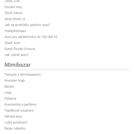
Zboží Živě
Osobní vozy
Zboží Dáma
zbozi.blesk.cz
Jak na prohlídku ojetého vozu?
HobbyKompas
Auto pro začátečníka do 100 000 Kč
Zboží Auto
Ojetá Škoda Octavia
Jak vybrat auto?
Mimibazar
Testujte s Mimibazarem
Monster High
Barbie
Lego
Pyžama
Kosmetika a parfémy
Teplákové soupravy
Dětské boty
Ložní povlečení
Bazar nábytku