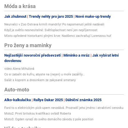
Móda a krása
Jak zhubnout
Trendy nehty pro jaro 2025
Nové make-up trendy
Neurvalci v Zoo Ostrava krmili mandrily! Po napomenutí ještě nadávali
Když je světlo nesnesitelné: Světloplachost není jen nepříjemnost
Místo opředené historkami plnými krve: Nadšenci zachraňují Lorenzovu huť
Pro ženy a maminky
Nejčastější novoroční předsevzetí
Miminko a mráz
Jak vybírat letní
dovolenou
video Alena Mihulová
Co si zabalit do kufru, abyste na (nejen) u moře zazářily...
Salát s koprem a dresinkem ze zakysané smetany
Auto-moto
Alko-kalkulačka
Rallye Dakar 2025
Dálniční známka 2025
Ford to s elektrickým pick-upem nevzdává. Prozradil jeho jméno i atraktivní cenovku
Moto2: První britskou kvalifikaci ovládl Roberts
Moto3: Ogden vyrazí do svého domácího závodu z pole position