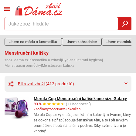
Jsem na módu a kosmetiku
Jsem zahradnice
Jsem maminka
Menstruační kalíšky
zbozi.dama.cz
|
Kosmetika a zdraví
|
Hygiena
|
Intimní hygiena
|
Menstruační pomůcky
|
Menstruační kalíšky
Filtrovat zboží
(412 produktů)
Merula Cup Menstruační kalíšek one size Galaxy
93 %
(11 hodnocení)
Značka
Výrobce
Barva
Zakončení
Merula Cup se vyznačuje unikátním kulovitým tvarem, který
se dokonale přizpůsobuje ženskému tělu, a to i při lehkém
promáčknutí bočních stěn v pochvě. Díky svému tvaru je
vhodný...