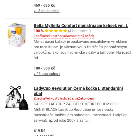
469 - 635 Kč
ve 3 obchodech
Bella MyBella Comfort menstruační kalíšek vel. L
100 %
(4 hodnocení)
Značka
Velikost
Barva
Samostatný sáček
Menstruační kalíšek je opakovaně použitelným výrobkem
pro menstruaci, je alternativou k tradičním jednorázovým
výrobkům, jako jsou hygienické vložky a tampony. Na rozdíl
od...
180 - 300 Kč
v 26 obchodech
LadyCup Revolution Černá kočka L Standardní
obal
Značka
Velikost
Výrobce
Barva
Zakončení
KALÍŠEK LADYCUP ZAJISTÍ KOMFORT BĚHEM CELÉ
MENSTRUACE LadyCup Revolution je nový český
menstruační kalíšek pro pohodlnou menstruaci. LadyCup
se vyrábí již od roku 2007 a za tu...
619 Kč