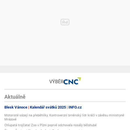
VÝBĚR
Aktuálně
Blesk Vánoce
Kalendář svátků 2025
INFO.cz
Motoristé sázejí na přeběhlíky. Kontroverzní brněnský lídr kráčí v závěsu ministryně
Mrázové
Chlupatá trojčata! Zoo v Plzni poprvé odchovala nosály bělohubé