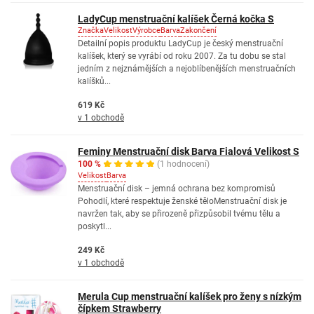
LadyCup menstruační kalíšek Černá kočka S
Značka
Velikost
Výrobce
Barva
Zakončení
Detailní popis produktu LadyCup je český menstruační
kalíšek, který se vyrábí od roku 2007. Za tu dobu se stal
jedním z nejznámějších a nejoblíbenějších menstruačních
kalíšků...
619 Kč
v 1 obchodě
Feminy Menstruační disk Barva Fialová Velikost S
100 %
(1 hodnocení)
Velikost
Barva
Menstruační disk – jemná ochrana bez kompromisů
Pohodlí, které respektuje ženské těloMenstruační disk je
navržen tak, aby se přirozeně přizpůsobil tvému tělu a
poskytl...
249 Kč
v 1 obchodě
Merula Cup menstruační kalíšek pro ženy s nízkým
čípkem Strawberry