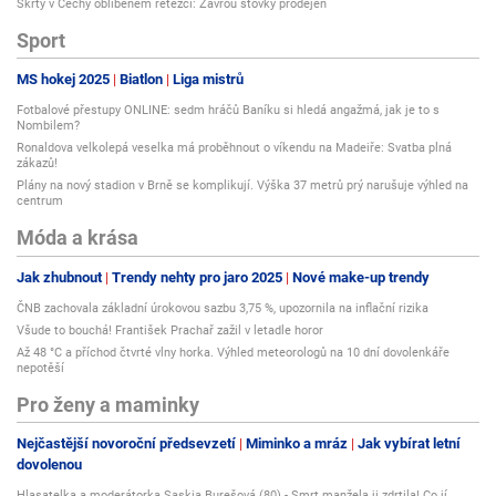
Škrty v Čechy oblíbeném řetězci: Zavřou stovky prodejen
Sport
MS hokej 2025
Biatlon
Liga mistrů
Fotbalové přestupy ONLINE: sedm hráčů Baníku si hledá angažmá, jak je to s
Nombilem?
Ronaldova velkolepá veselka má proběhnout o víkendu na Madeiře: Svatba plná
zákazů!
Plány na nový stadion v Brně se komplikují. Výška 37 metrů prý narušuje výhled na
centrum
Móda a krása
Jak zhubnout
Trendy nehty pro jaro 2025
Nové make-up trendy
ČNB zachovala základní úrokovou sazbu 3,75 %, upozornila na inflační rizika
Všude to bouchá! František Prachař zažil v letadle horor
Až 48 °C a příchod čtvrté vlny horka. Výhled meteorologů na 10 dní dovolenkáře
nepotěší
Pro ženy a maminky
Nejčastější novoroční předsevzetí
Miminko a mráz
Jak vybírat letní
dovolenou
Hlasatelka a moderátorka Saskia Burešová (80) - Smrt manžela ji zdrtila! Co jí