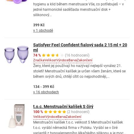
hygienu a klid během menstruace Vše, co potřebuješ – v
jedné harmonické saděSada menstruační disk +
silikonový...
399 Kč
v 1 obchodě
Satisfyer Feel Confident fialový sada 2 15 ml + 20
ml
74 %
(16 hodnocení)
Značka
Velikost
Výrobce
Barva
Zakončení
Ženy, které jej používají ho nazývají nejlepší vynález 21.
století! Menstruační kalíšek je určen všem ženám, které se
během svých dnů, chtějí cítit co nejpohodlněji,...
134 - 399 Kč
v 16 obchodech
t.o.c. Menstruační kalíšek S čirý
100 %
(2 hodnocení)
Velikost
Výrobce
Barva
Zakončení
Menstruační kalíšek t.o.c. velikost S Menstruační kalíšek
t.o.c. vyrábí německá firma v Polsku. Vyrábí se v čiré
variantě z hypoalergenního lékařského silikonu a je moc...