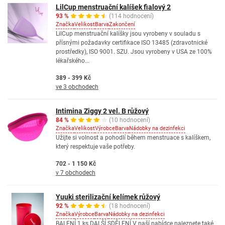
LilCup menstruační kalíšek fialový 2
93 %
(114 hodnocení)
Značka
Velikost
Barva
Zakončení
LilCup menstruační kalíšky jsou vyrobeny v souladu s
přísnými požadavky certifikace ISO 13485 (zdravotnické
prostředky), ISO 9001. SZU. Jsou vyrobeny v USA ze 100%
lékařského...
389 - 399 Kč
ve 3 obchodech
Intimina Ziggy 2 vel. B růžový
84 %
(10 hodnocení)
Značka
Velikost
Výrobce
Barva
Nádobky na dezinfekci
Užijte si volnost a pohodlí během menstruace s kalíškem,
který respektuje vaše potřeby.
702 - 1 150 Kč
v 7 obchodech
Yuuki sterilizační kelímek růžový
92 %
(18 hodnocení)
Značka
Výrobce
Barva
Nádobky na dezinfekci
BALENÍ 1 ks DALŠÍ SDĚLENÍ V naší nabídce naleznete také