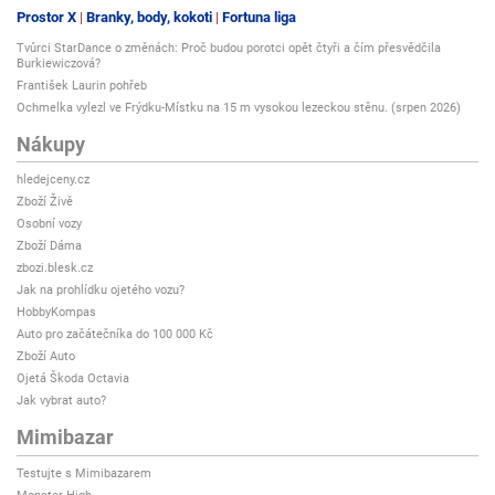
Prostor X
Branky, body, kokoti
Fortuna liga
Tvůrci StarDance o změnách: Proč budou porotci opět čtyři a čím přesvědčila
Burkiewiczová?
František Laurin pohřeb
Ochmelka vylezl ve Frýdku-Místku na 15 m vysokou lezeckou stěnu. (srpen 2026)
Nákupy
hledejceny.cz
Zboží Živě
Osobní vozy
Zboží Dáma
zbozi.blesk.cz
Jak na prohlídku ojetého vozu?
HobbyKompas
Auto pro začátečníka do 100 000 Kč
Zboží Auto
Ojetá Škoda Octavia
Jak vybrat auto?
Mimibazar
Testujte s Mimibazarem