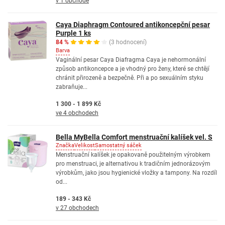
v 1 obchodě
Caya Diaphragm Contoured antikoncepční pesar
Purple 1 ks
84 %
(3 hodnocení)
Barva
Vaginální pesar Caya Diafragma Caya je nehormonální
způsob antikoncepce a je vhodný pro ženy, které se chtějí
chránit přirozeně a bezpečně. Při a po sexuálním styku
zabraňuje...
1 300 - 1 899 Kč
ve 4 obchodech
Bella MyBella Comfort menstruační kalíšek vel. S
Značka
Velikost
Samostatný sáček
Menstruační kalíšek je opakovaně použitelným výrobkem
pro menstruaci, je alternativou k tradičním jednorázovým
výrobkům, jako jsou hygienické vložky a tampony. Na rozdíl
od...
189 - 343 Kč
v 27 obchodech