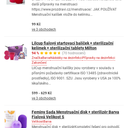
další přípravky na menstruaci
https://www.prozdravi.cz/menstruace/. JAK POUŽÍVAT
Menstruační kalíšek vložte do kelímku...
99 Kč
ve 3 obchodech
Lilcup fialový startovací balíček + sterilizační
kelímek + sterilizační tablety Milton
94 %
(70 hodnocení)
Značka
Barva
Nádobky na dezinfekci
Přípravky na dezinfekci
Zakončení
LilCup menstruační kalíšky jsou vyrobeny v souladu s
přísnými požadavky certifikace ISO 13485 (zdravotnické
prostředky), ISO 9001. SZU. Jsou vyrobeny v USA ze 100%
lékařského...
599 - 629 Kč
ve 3 obchodech
Feminy Sada Menstruační disk + sterilizér Barva
Fialová Velikost S
Velikost
Barva
Menstruační disk + sterilizérKompletní řešení pro pohodlí,