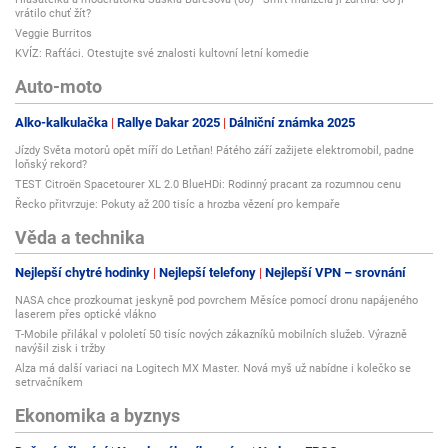
vrátilo chuť žít?
Veggie Burritos
KVÍZ: Rafťáci. Otestujte své znalosti kultovní letní komedie
Auto-moto
Alko-kalkulačka
Rallye Dakar 2025
Dálniční známka 2025
Jízdy Světa motorů opět míří do Letňan! Pátého září zažijete elektromobil, padne
loňský rekord?
TEST Citroën Spacetourer XL 2.0 BlueHDi: Rodinný pracant za rozumnou cenu
Řecko přitvrzuje: Pokuty až 200 tisíc a hrozba vězení pro kempaře
Věda a technika
Nejlepší chytré hodinky
Nejlepší telefony
Nejlepší VPN – srovnání
NASA chce prozkoumat jeskyně pod povrchem Měsíce pomocí dronu napájeného
laserem přes optické vlákno
T-Mobile přilákal v pololetí 50 tisíc nových zákazníků mobilních služeb. Výrazně
navýšil zisk i tržby
Alza má další variaci na Logitech MX Master. Nová myš už nabídne i kolečko se
setrvačníkem
Ekonomika a byznys