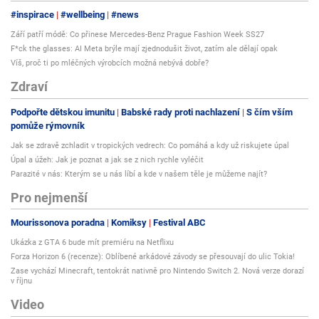
#inspirace
#wellbeing
#news
Září patří módě: Co přinese Mercedes-Benz Prague Fashion Week SS27
F*ck the glasses: AI Meta brýle mají zjednodušit život, zatím ale dělají opak
Víš, proč ti po mléčných výrobcích možná nebývá dobře?
Zdraví
Podpořte dětskou imunitu
Babské rady proti nachlazení
S čím vším
pomůže rýmovník
Jak se zdravě zchladit v tropických vedrech: Co pomáhá a kdy už riskujete úpal
Úpal a úžeh: Jak je poznat a jak se z nich rychle vyléčit
Parazité v nás: Kterým se u nás líbí a kde v našem těle je můžeme najít?
Pro nejmenší
Mourissonova poradna
Komiksy
Festival ABC
Ukázka z GTA 6 bude mít premiéru na Netflixu
Forza Horizon 6 (recenze): Oblíbené arkádové závody se přesouvají do ulic Tokia!
Zase vychází Minecraft, tentokrát nativně pro Nintendo Switch 2. Nová verze dorazí
v říjnu
Video