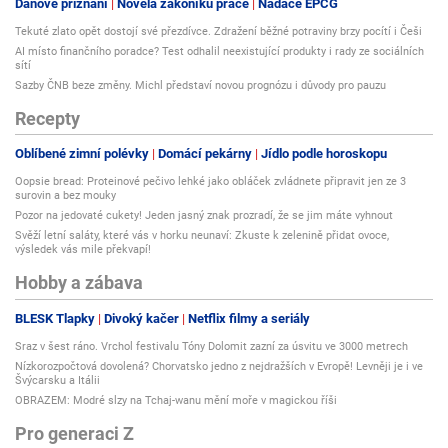
Daňové přiznání
Novela zákoníku práce
Nadace EPCG
Tekuté zlato opět dostojí své přezdívce. Zdražení běžné potraviny brzy pocítí i Češi
AI místo finančního poradce? Test odhalil neexistující produkty i rady ze sociálních
sítí
Sazby ČNB beze změny. Michl představí novou prognózu i důvody pro pauzu
Recepty
Oblíbené zimní polévky
Domácí pekárny
Jídlo podle horoskopu
Oopsie bread: Proteinové pečivo lehké jako obláček zvládnete připravit jen ze 3
surovin a bez mouky
Pozor na jedovaté cukety! Jeden jasný znak prozradí, že se jim máte vyhnout
Svěží letní saláty, které vás v horku neunaví: Zkuste k zelenině přidat ovoce,
výsledek vás mile překvapí!
Hobby a zábava
BLESK Tlapky
Divoký kačer
Netflix filmy a seriály
Sraz v šest ráno. Vrchol festivalu Tóny Dolomit zazní za úsvitu ve 3000 metrech
Nízkorozpočtová dovolená? Chorvatsko jedno z nejdražších v Evropě! Levněji je i ve
Švýcarsku a Itálii
OBRAZEM: Modré slzy na Tchaj-wanu mění moře v magickou říši
Pro generaci Z