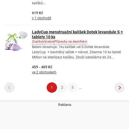
kalíšků...
619 Kč
v 1 obchodě
LadyCup menstruační kalíšek Dotek levandule S +
tablety 10 ks
Značka
Výrobce
Přípravky na dezinfekci
Balení obsahuje: 1ks kalíšek vel.S Dotek levandule
LadyCup + bavlněný sáček + návod. Zdarma 10 ks tablet
Milton na sterilizaci kalíšku. Zboží odesíláme do 24...
459 - 469 Kč
ve 2 obchodech
1
2
3
...