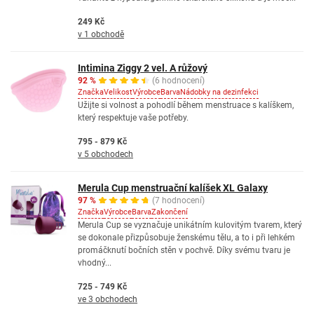
249 Kč
v 1 obchodě
Intimina Ziggy 2 vel. A růžový
92 %
(6 hodnocení)
Značka
Velikost
Výrobce
Barva
Nádobky na dezinfekci
Užijte si volnost a pohodlí během menstruace s kalíškem,
který respektuje vaše potřeby.
795 - 879 Kč
v 5 obchodech
Merula Cup menstruační kalíšek XL Galaxy
97 %
(7 hodnocení)
Značka
Výrobce
Barva
Zakončení
Merula Cup se vyznačuje unikátním kulovitým tvarem, který
se dokonale přizpůsobuje ženskému tělu, a to i při lehkém
promáčknutí bočních stěn v pochvě. Díky svému tvaru je
vhodný...
725 - 749 Kč
ve 3 obchodech