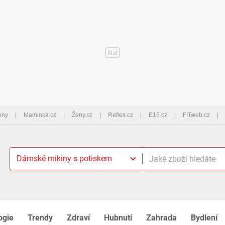
eny
Maminka.cz
Ženy.cz
Reflex.cz
E15.cz
FITweb.cz
Dámské mikiny s potiskem
ogie
Trendy
Zdraví
Hubnutí
Zahrada
Bydlení