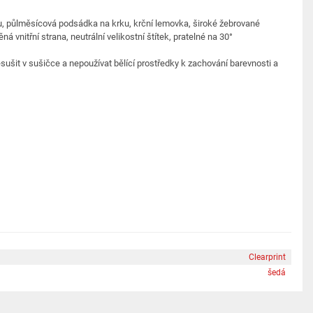
kou, půlměsícová podsádka na krku, krční lemovka, široké žebrované
 vnitřní strana, neutrální velikostní štítek, pratelné na 30°
sušit v sušičce a nepoužívat bělící prostředky k zachování barevnosti a
Clearprint
šedá