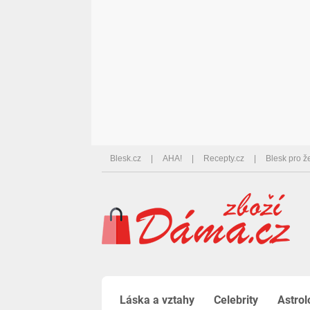
Blesk.cz
AHA!
Recepty.cz
Blesk pro ž
Láska a vztahy
Celebrity
Astrol