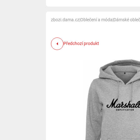
zbozi.dama.cz
|
Oblečení a móda
|
Dámské obleč
Předchozí produkt