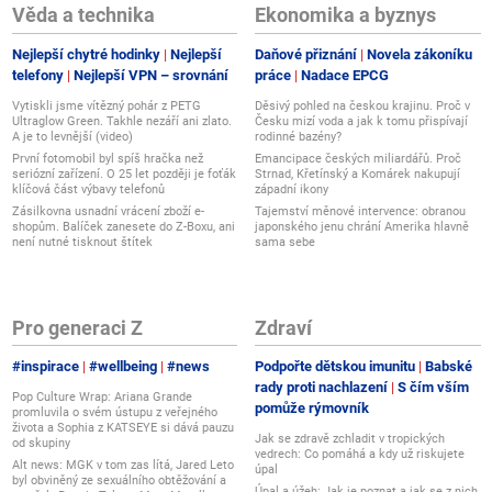
Věda a technika
Ekonomika a byznys
Nejlepší chytré hodinky
Nejlepší
Daňové přiznání
Novela zákoníku
telefony
Nejlepší VPN – srovnání
práce
Nadace EPCG
Vytiskli jsme vítězný pohár z PETG
Děsivý pohled na českou krajinu. Proč v
Ultraglow Green. Takhle nezáří ani zlato.
Česku mizí voda a jak k tomu přispívají
A je to levnější (video)
rodinné bazény?
První fotomobil byl spíš hračka než
Emancipace českých miliardářů. Proč
seriózní zařízení. O 25 let později je foťák
Strnad, Křetínský a Komárek nakupují
klíčová část výbavy telefonů
západní ikony
Zásilkovna usnadní vrácení zboží e-
Tajemství měnové intervence: obranou
shopům. Balíček zanesete do Z-Boxu, ani
japonského jenu chrání Amerika hlavně
není nutné tisknout štítek
sama sebe
Pro generaci Z
Zdraví
#inspirace
#wellbeing
#news
Podpořte dětskou imunitu
Babské
rady proti nachlazení
S čím vším
Pop Culture Wrap: Ariana Grande
pomůže rýmovník
promluvila o svém ústupu z veřejného
života a Sophia z KATSEYE si dává pauzu
Jak se zdravě zchladit v tropických
od skupiny
vedrech: Co pomáhá a kdy už riskujete
Alt news: MGK v tom zas lítá, Jared Leto
úpal
byl obviněný ze sexuálního obtěžování a
Úpal a úžeh: Jak je poznat a jak se z nich