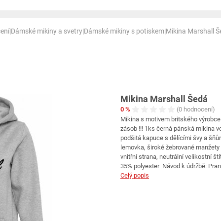
ení
|
Dámské mikiny a svetry
|
Dámské mikiny s potiskem
|
Mikina Marshall 
Mikina Marshall Šedá
0 %
(0 hodnocení)
Mikina s motivem britského výrobce
zásob !!! 1ks černá pánská mikina ve
podšitá kapuce s dělícími švy a šňů
lemovka, široké žebrované manžety 
vnitřní strana, neutrální velikostní š
35% polyester Návod k údržbě: Praní
Celý popis