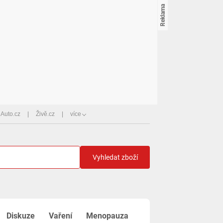
Auto.cz
Živě.cz
více
Vyhledat zboží
Diskuze
Vaření
Menopauza