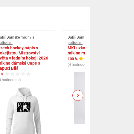
alší Dámské mikiny s
Další Dámské mikiny s
otiskem
potiskem
zech hockey nápis s
MKLuzkoviny.cz Beránková
okejistou Mistrovství
mikina mikroplyš Trpaslíci
věta v ledním hokeji 2026
100 %
ikina dámská Cape s
(4 hodnocení)
apucí Bílá
 %
0 hodnocení)
Next