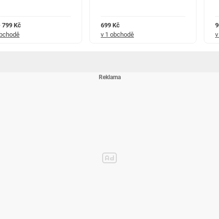
- 799 Kč
699 Kč
9
obchodě
v 1 obchodě
v