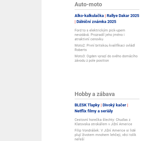
Auto-moto
Alko-kalkulačka
Rallye Dakar 2025
Dálniční známka 2025
Ford to s elektrickým pick-upem
nevzdává. Prozradil jeho jméno i
atraktivní cenovku
Moto2: První britskou kvalifikaci ovládl
Roberts
Moto3: Ogden vyrazí do svého domácího
závodu z pole position
Hobby a zábava
BLESK Tlapky
Divoký kačer
Netflix filmy a seriály
Cestovní horečka šlechty: Chuďas z
Klatovska otrokářem v Jižní Americe
Filip Vondrášek: V Jižní Americe si lidé
plují životem mnohem lehčeji, věci tolik
neřeší