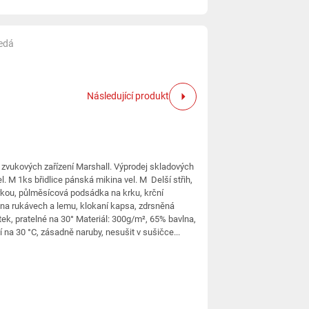
Šedá
Následující produkt
 zvukových zařízení Marshall. Výprodej skladových
l. M 1ks břidlice pánská mikina vel. M Delší střih,
rkou, půlměsícová podsádka na krku, krční
na rukávech a lemu, klokaní kapsa, zdrsněná
títek, pratelné na 30° Materiál: 300g/m², 65% bavlna,
 na 30 °C, zásadně naruby, nesušit v sušičce...