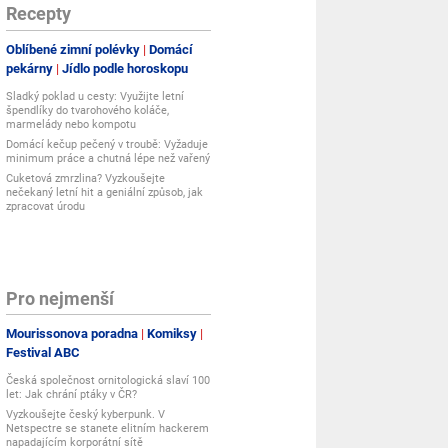
Recepty
Oblíbené zimní polévky
Domácí
pekárny
Jídlo podle horoskopu
Sladký poklad u cesty: Využijte letní
špendlíky do tvarohového koláče,
marmelády nebo kompotu
Domácí kečup pečený v troubě: Vyžaduje
minimum práce a chutná lépe než vařený
Cuketová zmrzlina? Vyzkoušejte
nečekaný letní hit a geniální způsob, jak
zpracovat úrodu
Pro nejmenší
Mourissonova poradna
Komiksy
Festival ABC
Česká společnost ornitologická slaví 100
let: Jak chrání ptáky v ČR?
Vyzkoušejte český kyberpunk. V
Netspectre se stanete elitním hackerem
napadajícím korporátní sítě