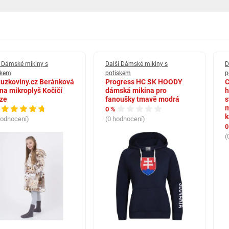
í Dámské mikiny s
Další Dámské mikiny s
D
skem
potiskem
p
uzkoviny.cz Beránková
Progress HC SK HOODY
C
na mikroplyš Kočičí
dámská mikina pro
h
ze
fanoušky tmavě modrá
s
m
0 %
k
hodnocení)
(0 hodnocení)
0
(