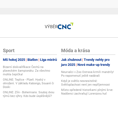
VÝBĚR
Sport
Móda a krása
MS hokej 2025
Biatlon
Liga mistrů
Jak zhubnout
Trendy nehty pro
jaro 2025
Nové make-up trendy
Bizarní diskvalifikace Čechů na
plaveckém šampionátu: Za všechno
Neurvalci v Zoo Ostrava krmili mandrily!
mohla čepička!
Po napomenutí ještě nadávali
ONLINE: Teplice - Plzeň. Hyský v
Když je světlo nesnesitelné:
ohrožení. V základu Kabongo, Souaré či
Světloplachost není jen nepříjemnost
Doski
Místo opředené historkami plnými krve:
ONLINE: Zlín - Bohemians. Souboj dvou
Nadšenci zachraňují Lorenzovu huť
týmů bez výhry. Kdo bude úspěšnější?