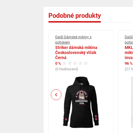
Podobné produkty
mské mikiny s
Další Dámské mikiny s
Dalš
m
potiskem
poti
 kočka anatomie
Striker dámská mikina
MKL
 mikina s potiskem
Československý vlčák
miki
ý Navy mikina s
Černá
inva
 dámska
0 %
96 %
(0 hodnocení)
(27 
cení)
Previous