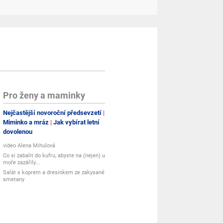
Pro ženy a maminky
Nejčastější novoroční předsevzetí
Miminko a mráz
Jak vybírat letní
dovolenou
video Alena Mihulová
Co si zabalit do kufru, abyste na (nejen) u
moře zazářily...
Salát s koprem a dresinkem ze zakysané
smetany