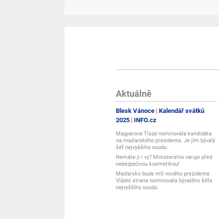
Aktuálně
Blesk Vánoce
Kalendář svátků
2025
INFO.cz
Magyarova Tisza nominovala kandidáta
na maďarského prezidenta. Je jím bývalý
šéf nejvyššího soudu
Nemáte ji i vy? Ministerstvo varuje před
nebezpečnou kosmetikou!
Maďarsko bude mít nového prezidenta:
Vládní strana nominovala bývalého šéfa
nejvyššího soudu