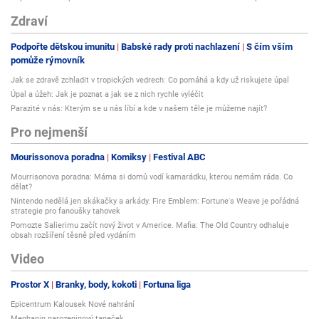
Zdraví
Podpořte dětskou imunitu
Babské rady proti nachlazení
S čím vším
pomůže rýmovník
Jak se zdravě zchladit v tropických vedrech: Co pomáhá a kdy už riskujete úpal
Úpal a úžeh: Jak je poznat a jak se z nich rychle vyléčit
Parazité v nás: Kterým se u nás líbí a kde v našem těle je můžeme najít?
Pro nejmenší
Mourissonova poradna
Komiksy
Festival ABC
Mourrisonova poradna: Máma si domů vodí kamarádku, kterou nemám ráda. Co
dělat?
Nintendo nedělá jen skákačky a arkády. Fire Emblem: Fortune's Weave je pořádná
strategie pro fanoušky tahovek
Pomozte Salierimu začít nový život v Americe. Mafia: The Old Country odhaluje
obsah rozšíření těsně před vydáním
Video
Prostor X
Branky, body, kokoti
Fortuna liga
Epicentrum Kalousek Nové nahrání
Meghanin narozeninový taneček