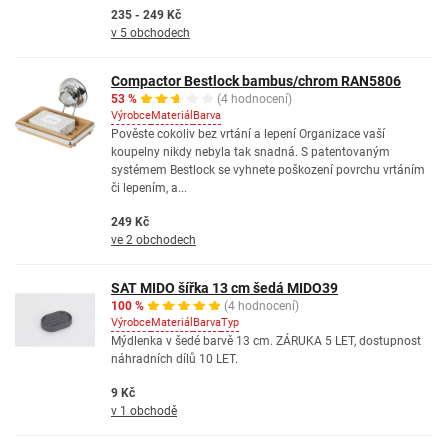
235 - 249 Kč
v 5 obchodech
Compactor Bestlock bambus/chrom RAN5806
53 %
(4 hodnocení)
Výrobce
Materiál
Barva
Pověste cokoliv bez vrtání a lepení Organizace vaší
koupelny nikdy nebyla tak snadná. S patentovaným
systémem Bestlock se vyhnete poškození povrchu vrtáním
či lepením, a...
249 Kč
ve 2 obchodech
SAT MIDO šířka 13 cm šedá MIDO39
100 %
(4 hodnocení)
Výrobce
Materiál
Barva
Typ
Mýdlenka v šedé barvě 13 cm. ZÁRUKA 5 LET, dostupnost
náhradních dílů 10 LET.
9 Kč
v 1 obchodě