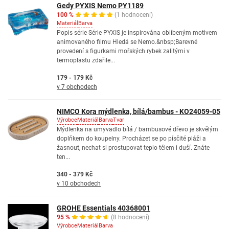
Gedy PYXIS Nemo PY1189
100 %
(1 hodnocení)
Materiál
Barva
Popis série Série PYXIS je inspirována oblíbeným motivem
animovaného filmu Hledá se Nemo.&nbsp;Barevné
provedení s figurkami mořských rybek zalitými v
termoplastu zdařile...
179 - 179 Kč
v 7 obchodech
NIMCO Kora mýdlenka, bílá/bambus - KO24059-05
Výrobce
Materiál
Barva
Tvar
Mýdlenka na umyvadlo bílá / bambusové dřevo je skvělým
doplňkem do koupelny. Procházet se po písčité pláži a
žasnout, nechat si prostupovat teplo tělem i duší. Znáte
ten...
340 - 379 Kč
v 10 obchodech
GROHE Essentials 40368001
95 %
(8 hodnocení)
Výrobce
Materiál
Barva