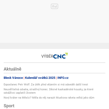
VÝBĚR
Aktuálně
Blesk Vánoce
Kalendář svátků 2025
INFO.cz
Exposlanec Petr Wolf: Za útěk před vězením si má odsedět další trest
Neuvěřitelná odvaha, strašlivý konec. Děsivé kaskadérské kousky, za které
odvážlivci zaplatili životem
Nový kráter na Měsíci? Měla do něj narazit Muskova raketa velká jako dům
Sport