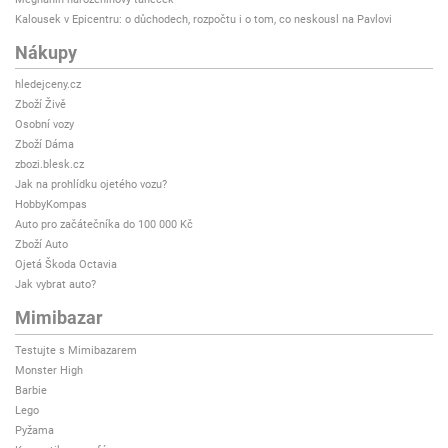
Kalousek v Epicentru: o důchodech, rozpočtu i o tom, co neskousl na Pavlovi
Nákupy
hledejceny.cz
Zboží Živě
Osobní vozy
Zboží Dáma
zbozi.blesk.cz
Jak na prohlídku ojetého vozu?
HobbyKompas
Auto pro začátečníka do 100 000 Kč
Zboží Auto
Ojetá Škoda Octavia
Jak vybrat auto?
Mimibazar
Testujte s Mimibazarem
Monster High
Barbie
Lego
Pyžama