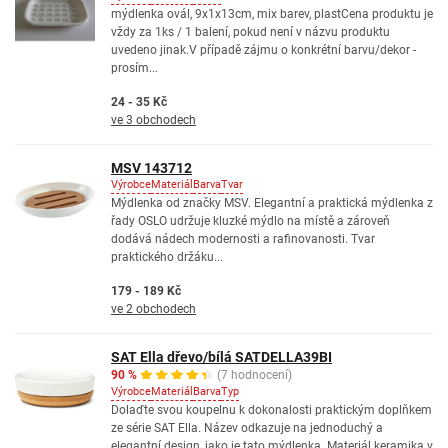
mýdlenka ovál, 9x1x13cm, mix barev, plastCena produktu je
vždy za 1ks / 1 balení, pokud není v názvu produktu
uvedeno jinak.V případě zájmu o konkrétní barvu/dekor -
prosím...
24 - 35 Kč
ve 3 obchodech
MSV 143712
Výrobce
Materiál
Barva
Tvar
Mýdlenka od značky MSV. Elegantní a praktická mýdlenka z
řady OSLO udržuje kluzké mýdlo na místě a zároveň
dodává nádech modernosti a rafinovanosti. Tvar
praktického držáku...
179 - 189 Kč
ve 2 obchodech
SAT Ella dřevo/bílá SATDELLA39BI
90 %
(7 hodnocení)
Výrobce
Materiál
Barva
Typ
Dolaďte svou koupelnu k dokonalosti praktickým doplňkem
ze série SAT Ella. Název odkazuje na jednoduchý a
elegantní design, jako je tato mýdlenka. Materiál keramika v