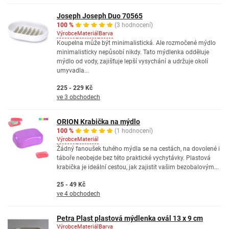
Joseph Joseph Duo 70565
100 %
(3 hodnocení)
Výrobce
Materiál
Barva
Koupelna může být minimalistická. Ale rozmočené mýdlo
minimalisticky nepůsobí nikdy. Tato mýdlenka odděluje
mýdlo od vody, zajišťuje lepší vysychání a udržuje okolí
umyvadla...
225 - 229 Kč
ve 3 obchodech
ORION Krabička na mýdlo
100 %
(1 hodnocení)
Výrobce
Materiál
Žádný fanoušek tuhého mýdla se na cestách, na dovolené i
táboře neobejde bez této praktické vychytávky. Plastová
krabička je ideální cestou, jak zajistit vašim bezobalovým...
25 - 49 Kč
ve 4 obchodech
Petra Plast plastová mýdlenka ovál 13 x 9 cm
Výrobce
Materiál
Barva