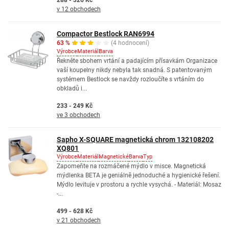
288 - 326 Kč
v 12 obchodech
Compactor Bestlock RAN6994
63 %
(4 hodnocení)
Výrobce
Materiál
Barva
Řekněte sbohem vrtání a padajícím přísavkám Organizace
vaší koupelny nikdy nebyla tak snadná. S patentovaným
systémem Bestlock se navždy rozloučíte s vrtáním do
obkladů i...
233 - 249 Kč
ve 3 obchodech
Sapho X-SQUARE magnetická chrom 132108202
XQ801
Výrobce
Materiál
Magnetické
Barva
Typ
Zapomeňte na rozmáčené mýdlo v misce. Magnetická
mýdlenka BETA je geniálně jednoduché a hygienické řešení.
Mýdlo levituje v prostoru a rychle vysychá. - Materiál: Mosaz
-...
499 - 628 Kč
v 21 obchodech