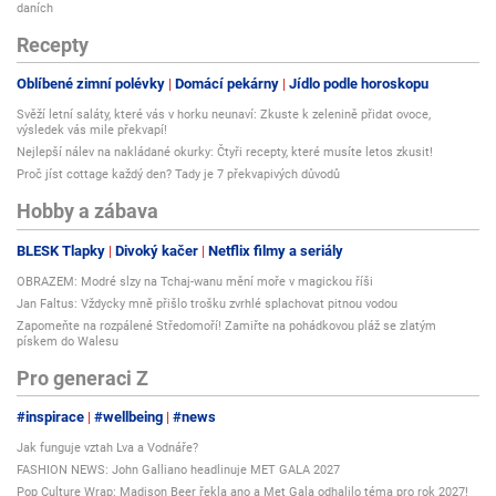
daních
Recepty
Oblíbené zimní polévky
Domácí pekárny
Jídlo podle horoskopu
Svěží letní saláty, které vás v horku neunaví: Zkuste k zelenině přidat ovoce,
výsledek vás mile překvapí!
Nejlepší nálev na nakládané okurky: Čtyři recepty, které musíte letos zkusit!
Proč jíst cottage každý den? Tady je 7 překvapivých důvodů
Hobby a zábava
BLESK Tlapky
Divoký kačer
Netflix filmy a seriály
OBRAZEM: Modré slzy na Tchaj-wanu mění moře v magickou říši
Jan Faltus: Vždycky mně přišlo trošku zvrhlé splachovat pitnou vodou
Zapomeňte na rozpálené Středomoří! Zamiřte na pohádkovou pláž se zlatým
pískem do Walesu
Pro generaci Z
#inspirace
#wellbeing
#news
Jak funguje vztah Lva a Vodnáře?
FASHION NEWS: John Galliano headlinuje MET GALA 2027
Pop Culture Wrap: Madison Beer řekla ano a Met Gala odhalilo téma pro rok 2027!