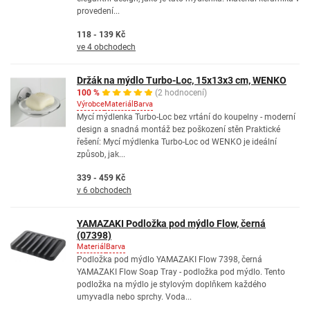
provedení...
118 - 139 Kč
ve 4 obchodech
Držák na mýdlo Turbo-Loc, 15x13x3 cm, WENKO
100 %
(2 hodnocení)
Výrobce
Materiál
Barva
Mycí mýdlenka Turbo-Loc bez vrtání do koupelny - moderní
design a snadná montáž bez poškození stěn Praktické
řešení: Mycí mýdlenka Turbo-Loc od WENKO je ideální
způsob, jak...
339 - 459 Kč
v 6 obchodech
YAMAZAKI Podložka pod mýdlo Flow, černá
(07398)
Materiál
Barva
Podložka pod mýdlo YAMAZAKI Flow 7398, černá
YAMAZAKI Flow Soap Tray - podložka pod mýdlo. Tento
podložka na mýdlo je stylovým doplňkem každého
umyvadla nebo sprchy. Voda...