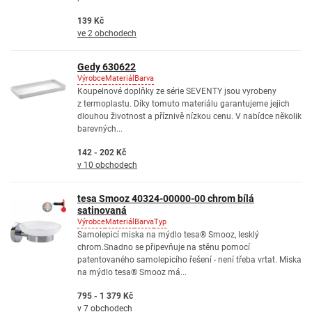
139 Kč
ve 2 obchodech
Gedy 630622
Výrobce
Materiál
Barva
Koupelnové doplňky ze série SEVENTY jsou vyrobeny
z termoplastu. Díky tomuto materiálu garantujeme jejich
dlouhou životnost a příznivě nízkou cenu. V nabídce několik
barevných...
142 - 202 Kč
v 10 obchodech
tesa Smooz 40324-00000-00 chrom bílá
satinovaná
Výrobce
Materiál
Barva
Typ
Samolepicí miska na mýdlo tesa® Smooz, lesklý
chrom.Snadno se připevňuje na stěnu pomocí
patentovaného samolepicího řešení - není třeba vrtat. Miska
na mýdlo tesa® Smooz má...
795 - 1 379 Kč
v 7 obchodech