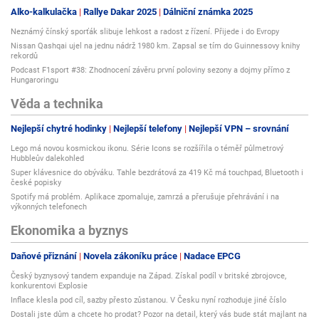
Alko-kalkulačka
Rallye Dakar 2025
Dálniční známka 2025
Neznámý čínský sporťák slibuje lehkost a radost z řízení. Přijede i do Evropy
Nissan Qashqai ujel na jednu nádrž 1980 km. Zapsal se tím do Guinnessovy knihy
rekordů
Podcast F1sport #38: Zhodnocení závěru první poloviny sezony a dojmy přímo z
Hungaroringu
Věda a technika
Nejlepší chytré hodinky
Nejlepší telefony
Nejlepší VPN – srovnání
Lego má novou kosmickou ikonu. Série Icons se rozšířila o téměř půlmetrový
Hubbleův dalekohled
Super klávesnice do obýváku. Tahle bezdrátová za 419 Kč má touchpad, Bluetooth i
české popisky
Spotify má problém. Aplikace zpomaluje, zamrzá a přerušuje přehrávání i na
výkonných telefonech
Ekonomika a byznys
Daňové přiznání
Novela zákoníku práce
Nadace EPCG
Český byznysový tandem expanduje na Západ. Získal podíl v britské zbrojovce,
konkurentovi Explosie
Inflace klesla pod cíl, sazby přesto zůstanou. V Česku nyní rozhoduje jiné číslo
Dostali jste dům a chcete ho prodat? Pozor na detail, který vás bude stát majlant na