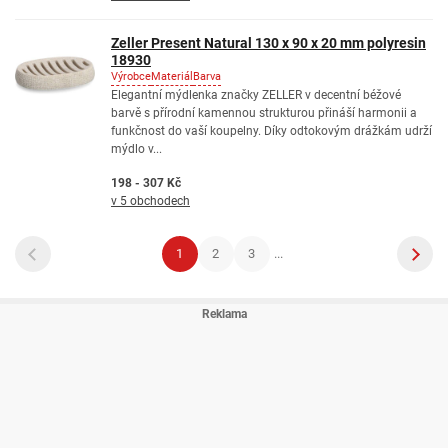
Zeller Present Natural 130 x 90 x 20 mm polyresin
18930
Výrobce
Materiál
Barva
Elegantní mýdlenka značky ZELLER v decentní béžové
barvě s přírodní kamennou strukturou přináší harmonii a
funkčnost do vaší koupelny. Díky odtokovým drážkám udrží
mýdlo v...
198 - 307 Kč
v 5 obchodech
1
2
3
...