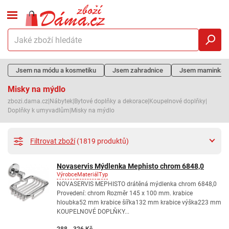
Jsem na módu a kosmetiku
Jsem zahradnice
Jsem maminka
Misky na mýdlo
zbozi.dama.cz
|
Nábytek
|
Bytové doplňky a dekorace
|
Koupelnové doplňky
|
Doplňky k umyvadlům
|
Misky na mýdlo
Filtrovat zboží
(1819 produktů)
Novaservis Mýdlenka Mephisto chrom 6848,0
Výrobce
Materiál
Typ
NOVASERVIS MEPHISTO drátěná mýdlenka chrom 6848,0
Provedení: chrom Rozměr 145 x 100 mm. krabice
hloubka52 mm krabice šířka132 mm krabice výška223 mm
KOUPELNOVÉ DOPLŇKY...