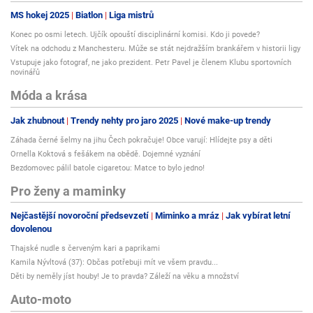
MS hokej 2025
Biatlon
Liga mistrů
Konec po osmi letech. Ujčík opouští disciplinární komisi. Kdo ji povede?
Vítek na odchodu z Manchesteru. Může se stát nejdražším brankářem v historii ligy
Vstupuje jako fotograf, ne jako prezident. Petr Pavel je členem Klubu sportovních
novinářů
Móda a krása
Jak zhubnout
Trendy nehty pro jaro 2025
Nové make-up trendy
Záhada černé šelmy na jihu Čech pokračuje! Obce varují: Hlídejte psy a děti
Ornella Koktová s fešákem na obědě. Dojemné vyznání
Bezdomovec pálil batole cigaretou: Matce to bylo jedno!
Pro ženy a maminky
Nejčastější novoroční předsevzetí
Miminko a mráz
Jak vybírat letní
dovolenou
Thajské nudle s červeným kari a paprikami
Kamila Nývltová (37): Občas potřebuji mít ve všem pravdu...
Děti by neměly jíst houby! Je to pravda? Záleží na věku a množství
Auto-moto