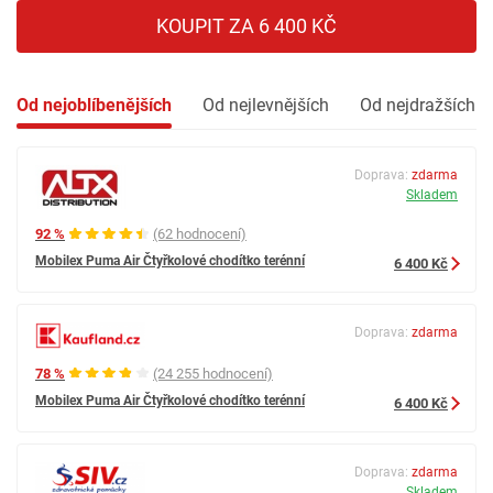
KOUPIT ZA 6 400 KČ
Od nejoblíbenějších
Od nejlevnějších
Od nejdražších
Doprava:
zdarma
Skladem
92 %
(62 hodnocení)
Mobilex Puma Air Čtyřkolové chodítko terénní
6 400 Kč
Doprava:
zdarma
78 %
(24 255 hodnocení)
Mobilex Puma Air Čtyřkolové chodítko terénní
6 400 Kč
Doprava:
zdarma
Skladem