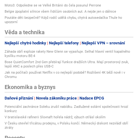
Moto3: Odpoledne se ve Velké Británii do čela posunul Perrone
Belgie zpoplatní silnice všem řidičům osobních aut. A nejde jen o dálnice
Poutáte děti bezpečně? Když rodič udělá chybu, chytrá autosedačka Thule ho
upozorní
Věda a technika
Nejlepší chytré hodinky
Nejlepší telefony
Nejlepší VPN – srovnání
Záhada obří exploze rakety New Glenn se vyjasňuje. Selhal hlavní ventil kapalného
kyslíku motoru BE-4
Bose QuietComfort 2nd Gen přebírají funkce dražších Ultra. Mají prostorový zvuk,
lepší ANC a poslech přes USB-C
Jak na počítači používat Netflix v co nejlepší podobě? Rozlišení 4K běží nově i v
Chromu
Ekonomika a byznys
Daňové přiznání
Novela zákoníku práce
Nadace EPCG
Potenciální zachránce Soleku zrušil nabídku. Zadlužené solární společnosti hrozí
konkurz
V bratislavské rafinerii Slovnaft hořela nádrž, výbuch otřásl okolím
V Česku otevřel třicátou prodejnu, v Polsku končí. Německý diskont nezvládl obří
ztráty
Recepty