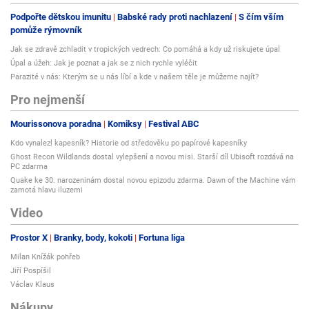
Podpořte dětskou imunitu
Babské rady proti nachlazení
S čím vším
pomůže rýmovník
Jak se zdravě zchladit v tropických vedrech: Co pomáhá a kdy už riskujete úpal
Úpal a úžeh: Jak je poznat a jak se z nich rychle vyléčit
Parazité v nás: Kterým se u nás líbí a kde v našem těle je můžeme najít?
Pro nejmenší
Mourissonova poradna
Komiksy
Festival ABC
Kdo vynalezl kapesník? Historie od středověku po papírové kapesníky
Ghost Recon Wildlands dostal vylepšení a novou misi. Starší díl Ubisoft rozdává na
PC zdarma
Quake ke 30. narozeninám dostal novou epizodu zdarma. Dawn of the Machine vám
zamotá hlavu iluzemi
Video
Prostor X
Branky, body, kokoti
Fortuna liga
Milan Knížák pohřeb
Jiří Pospíšil
Václav Klaus
Nákupy