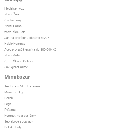
hledejceny.cz
Zboží Živě
Osobní vozy
Zboží Dáma
zbozi.blesk.cz
Jak na prohlídku ojetého vozu?
HobbyKompas
Auto pro začátečníka do 100 000 Kč
Zboží Auto
Ojetá Škoda Octavia
Jak vybrat auto?
Mimibazar
Testujte s Mimibazarem
Monster High
Barbie
Lego
Pyžama
Kosmetika a parfémy
Teplákové soupravy
Dětské boty