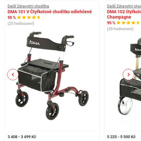
Typ obutí předních kol
Další Zdravotní chodítka
Další Zdravotní cho
nafukovací
DMA 101 V Čtyřkolové chodítko odlehčené
DMA 102 čtyřkol
Champagne
95 %
Velikost zadních kol [cm]
95 %
(25 hodnocení)
30
(29 hodnocení)
Typ obutí zadních kol
nafukovací
Výška postavy [cm]
160-200
Hmotnost [kg]
Previous
Next
9,45
Nosnost [kg]
150
Nosnost koše [kg]
5
Materiál
dural
3 408 - 3 499 Kč
5 225 - 5 500 Kč