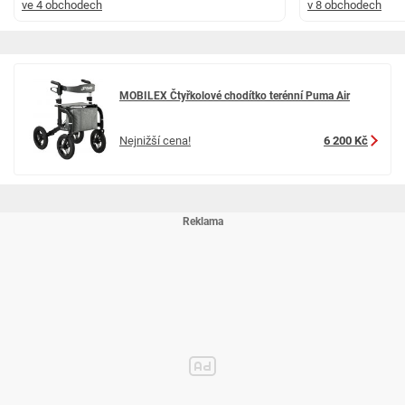
ve 4 obchodech
v 8 obchodech
Barva rámu
černá
MOBILEX Čtyřkolové chodítko terénní Puma Air
Nejnižší cena!
6 200 Kč