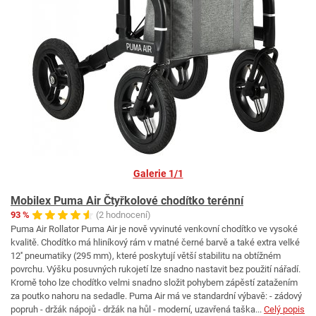
Galerie 1/1
Mobilex Puma Air Čtyřkolové chodítko terénní
93 %
(2 hodnocení)
Puma Air Rollator Puma Air je nově vyvinuté venkovní chodítko ve vysoké
kvalitě. Chodítko má hliníkový rám v matné černé barvě a také extra velké
12'' pneumatiky (295 mm), které poskytují větší stabilitu na obtížném
povrchu. Výšku posuvných rukojetí lze snadno nastavit bez použití nářadí.
Kromě toho lze chodítko velmi snadno složit pohybem zápěstí zatažením
za poutko nahoru na sedadle. Puma Air má ve standardní výbavě: - zádový
popruh - držák nápojů - držák na hůl - moderní, uzavřená taška...
Celý popis