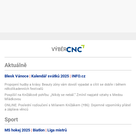
VÝBĚR
Aktuálně
Blesk Vánoce
Kalendář svátků 2025
INFO.cz
Propojení hudby a krásy. Beauty zóny vám dovolí vypadat a cítit se dobře i během
několikadenních festivalů
Pospíšil na Knížákově pohřbu: „Nikdy se nebál.“ Zmínil napjaté vztahy s Medou
Mládkovou
ONLINE: Poslední rozloučení s Milanem Knížákem (†86): Dojemné vzpomínky přátel
a záplava věnců
Sport
MS hokej 2025
Biatlon
Liga mistrů