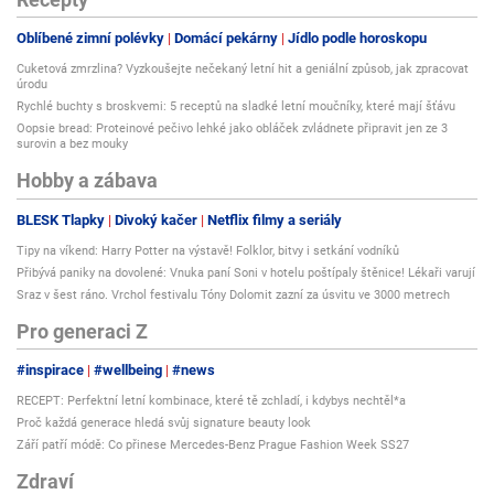
Oblíbené zimní polévky
Domácí pekárny
Jídlo podle horoskopu
Cuketová zmrzlina? Vyzkoušejte nečekaný letní hit a geniální způsob, jak zpracovat
úrodu
Rychlé buchty s broskvemi: 5 receptů na sladké letní moučníky, které mají šťávu
Oopsie bread: Proteinové pečivo lehké jako obláček zvládnete připravit jen ze 3
surovin a bez mouky
Hobby a zábava
BLESK Tlapky
Divoký kačer
Netflix filmy a seriály
Tipy na víkend: Harry Potter na výstavě! Folklor, bitvy i setkání vodníků
Přibývá paniky na dovolené: Vnuka paní Soni v hotelu poštípaly štěnice! Lékaři varují
Sraz v šest ráno. Vrchol festivalu Tóny Dolomit zazní za úsvitu ve 3000 metrech
Pro generaci Z
#inspirace
#wellbeing
#news
RECEPT: Perfektní letní kombinace, které tě zchladí, i kdybys nechtěl*a
Proč každá generace hledá svůj signature beauty look
Září patří módě: Co přinese Mercedes-Benz Prague Fashion Week SS27
Zdraví