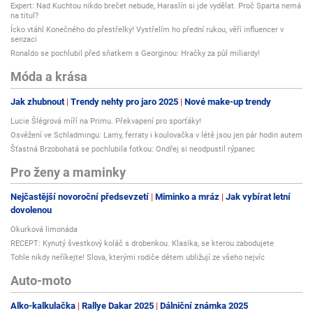
Expert: Nad Kuchtou nikdo brečet nebude, Haraslín si jde vydělat. Proč Sparta nemá
na titul?
Ícko vtáhl Konečného do přestřelky! Vystřelím ho přední rukou, věří influencer v
senzaci
Ronaldo se pochlubil před sňatkem s Georginou: Hračky za půl miliardy!
Móda a krása
Jak zhubnout
Trendy nehty pro jaro 2025
Nové make-up trendy
Lucie Šlégrová míří na Primu. Překvapení pro sporťáky!
Osvěžení ve Schladmingu: Lamy, ferraty i koulovačka v létě jsou jen pár hodin autem
Šťastná Brzobohatá se pochlubila fotkou: Ondřej si neodpustil rýpanec
Pro ženy a maminky
Nejčastější novoroční předsevzetí
Miminko a mráz
Jak vybírat letní
dovolenou
Okurková limonáda
RECEPT: Kynutý švestkový koláč s drobenkou. Klasika, se kterou zabodujete
Tohle nikdy neříkejte! Slova, kterými rodiče dětem ubližují ze všeho nejvíc
Auto-moto
Alko-kalkulačka
Rallye Dakar 2025
Dálniční známka 2025