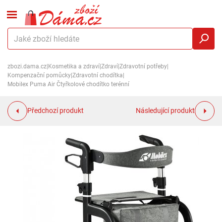
zbozi.dama.cz
|
Kosmetika a zdraví
|
Zdraví
|
Zdravotní potřeby
|
Kompenzační pomůcky
|
Zdravotní chodítka
|
Mobilex Puma Air Čtyřkolové chodítko terénní
Předchozí produkt
Následující produkt