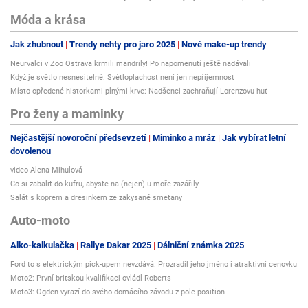
Móda a krása
Jak zhubnout
Trendy nehty pro jaro 2025
Nové make-up trendy
Neurvalci v Zoo Ostrava krmili mandrily! Po napomenutí ještě nadávali
Když je světlo nesnesitelné: Světloplachost není jen nepříjemnost
Místo opředené historkami plnými krve: Nadšenci zachraňují Lorenzovu huť
Pro ženy a maminky
Nejčastější novoroční předsevzetí
Miminko a mráz
Jak vybírat letní
dovolenou
video Alena Mihulová
Co si zabalit do kufru, abyste na (nejen) u moře zazářily...
Salát s koprem a dresinkem ze zakysané smetany
Auto-moto
Alko-kalkulačka
Rallye Dakar 2025
Dálniční známka 2025
Ford to s elektrickým pick-upem nevzdává. Prozradil jeho jméno i atraktivní cenovku
Moto2: První britskou kvalifikaci ovládl Roberts
Moto3: Ogden vyrazí do svého domácího závodu z pole position