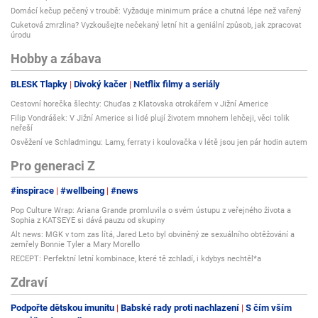
Domácí kečup pečený v troubě: Vyžaduje minimum práce a chutná lépe než vařený
Cuketová zmrzlina? Vyzkoušejte nečekaný letní hit a geniální způsob, jak zpracovat
úrodu
Hobby a zábava
BLESK Tlapky
Divoký kačer
Netflix filmy a seriály
Cestovní horečka šlechty: Chuďas z Klatovska otrokářem v Jižní Americe
Filip Vondrášek: V Jižní Americe si lidé plují životem mnohem lehčeji, věci tolik
neřeší
Osvěžení ve Schladmingu: Lamy, ferraty i koulovačka v létě jsou jen pár hodin autem
Pro generaci Z
#inspirace
#wellbeing
#news
Pop Culture Wrap: Ariana Grande promluvila o svém ústupu z veřejného života a
Sophia z KATSEYE si dává pauzu od skupiny
Alt news: MGK v tom zas lítá, Jared Leto byl obviněný ze sexuálního obtěžování a
zemřely Bonnie Tyler a Mary Morello
RECEPT: Perfektní letní kombinace, které tě zchladí, i kdybys nechtěl*a
Zdraví
Podpořte dětskou imunitu
Babské rady proti nachlazení
S čím vším