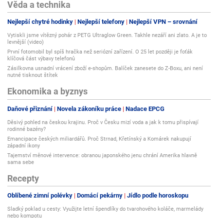
Věda a technika
Nejlepší chytré hodinky
Nejlepší telefony
Nejlepší VPN – srovnání
Vytiskli jsme vítězný pohár z PETG Ultraglow Green. Takhle nezáří ani zlato. A je to
levnější (video)
První fotomobil byl spíš hračka než seriózní zařízení. O 25 let později je foťák
klíčová část výbavy telefonů
Zásilkovna usnadní vrácení zboží e-shopům. Balíček zanesete do Z-Boxu, ani není
nutné tisknout štítek
Ekonomika a byznys
Daňové přiznání
Novela zákoníku práce
Nadace EPCG
Děsivý pohled na českou krajinu. Proč v Česku mizí voda a jak k tomu přispívají
rodinné bazény?
Emancipace českých miliardářů. Proč Strnad, Křetínský a Komárek nakupují
západní ikony
Tajemství měnové intervence: obranou japonského jenu chrání Amerika hlavně
sama sebe
Recepty
Oblíbené zimní polévky
Domácí pekárny
Jídlo podle horoskopu
Sladký poklad u cesty: Využijte letní špendlíky do tvarohového koláče, marmelády
nebo kompotu