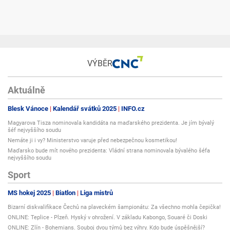
VÝBĚR
Aktuálně
Blesk Vánoce
Kalendář svátků 2025
INFO.cz
Magyarova Tisza nominovala kandidáta na maďarského prezidenta. Je jím bývalý
šéf nejvyššího soudu
Nemáte ji i vy? Ministerstvo varuje před nebezpečnou kosmetikou!
Maďarsko bude mít nového prezidenta: Vládní strana nominovala bývalého šéfa
nejvyššího soudu
Sport
MS hokej 2025
Biatlon
Liga mistrů
Bizarní diskvalifikace Čechů na plaveckém šampionátu: Za všechno mohla čepička!
ONLINE: Teplice - Plzeň. Hyský v ohrožení. V základu Kabongo, Souaré či Doski
ONLINE: Zlín - Bohemians. Souboj dvou týmů bez výhry. Kdo bude úspěšnější?