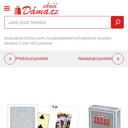
zbozi.dama.cz
|
Filmy, knihy, hry
|
Společenské hry
|
Poker
|
Karty na poker
|
Modiano 2 rohy 100% plastové
Předchozí produkt
Následující produkt