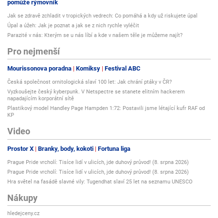
pomůže rýmovník
Jak se zdravě zchladit v tropických vedrech: Co pomáhá a kdy už riskujete úpal
Úpal a úžeh: Jak je poznat a jak se z nich rychle vyléčit
Parazité v nás: Kterým se u nás líbí a kde v našem těle je můžeme najít?
Pro nejmenší
Mourissonova poradna
Komiksy
Festival ABC
Česká společnost ornitologická slaví 100 let: Jak chrání ptáky v ČR?
Vyzkoušejte český kyberpunk. V Netspectre se stanete elitním hackerem
napadajícím korporátní sítě
Plastikový model Handley Page Hampden 1:72: Postavili jsme létající kufr RAF od
KP
Video
Prostor X
Branky, body, kokoti
Fortuna liga
Prague Pride vrcholí: Tisíce lidí v ulicích, jde duhový průvod! (8. srpna 2026)
Prague Pride vrcholí: Tisíce lidí v ulicích, jde duhový průvod! (8. srpna 2026)
Hra světel na fasádě slavné vily: Tugendhat slaví 25 let na seznamu UNESCO
Nákupy
hledejceny.cz