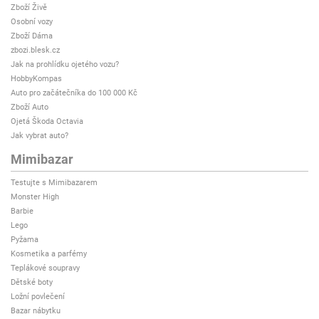
Zboží Živě
Osobní vozy
Zboží Dáma
zbozi.blesk.cz
Jak na prohlídku ojetého vozu?
HobbyKompas
Auto pro začátečníka do 100 000 Kč
Zboží Auto
Ojetá Škoda Octavia
Jak vybrat auto?
Mimibazar
Testujte s Mimibazarem
Monster High
Barbie
Lego
Pyžama
Kosmetika a parfémy
Teplákové soupravy
Dětské boty
Ložní povlečení
Bazar nábytku