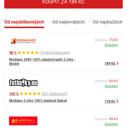
KOUPIT ZA 189 KČ
Od nejoblíbenějších
Od nejlevnějších
Od nejdražších
Doprava:
75 Kč
Skladem
98 %
(14 969 hodnocení)
Modiano 2089 100% plastové karty 2 rohy -
189 Kč
Modré
Doprava:
60 Kč
Skladem
100 %
(421 hodnocení)
Modiano 2 rohy 100% plastové fialové
178 Kč
Doprava:
99 Kč
Skladem