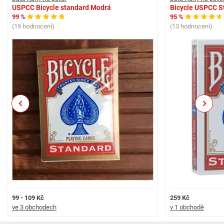
USPCC Bicycle standard Modrá
Bicycle USPCC St
99 %
95 %
(19 hodnocení)
(13 hodnocení)
Previous
Next
99 - 109 Kč
259 Kč
ve 3 obchodech
v 1 obchodě