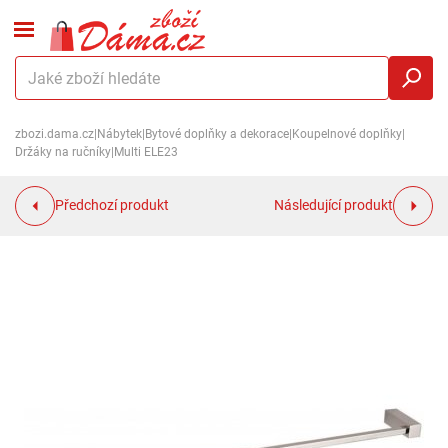
zbozi.dama.cz
|
Nábytek
|
Bytové doplňky a dekorace
|
Koupelnové doplňky
|
Držáky na ručníky
|
Multi ELE23
Předchozí produkt
Následující produkt