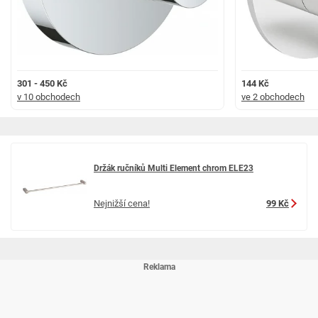
301 - 450 Kč
144 Kč
v 10 obchodech
ve 2 obchodech
Držák ručníků Multi Element chrom ELE23
Nejnižší cena!
99 Kč