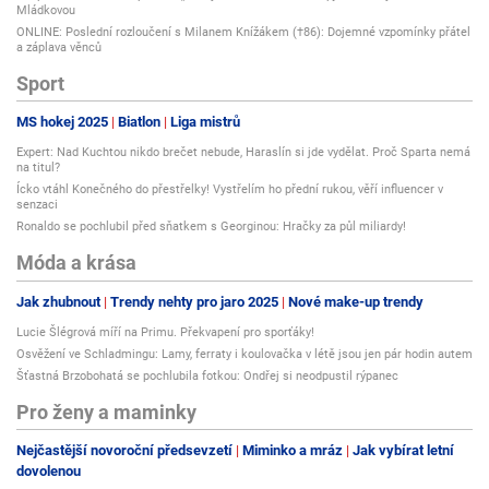
Mládkovou
ONLINE: Poslední rozloučení s Milanem Knížákem (†86): Dojemné vzpomínky přátel
a záplava věnců
Sport
MS hokej 2025
Biatlon
Liga mistrů
Expert: Nad Kuchtou nikdo brečet nebude, Haraslín si jde vydělat. Proč Sparta nemá
na titul?
Ícko vtáhl Konečného do přestřelky! Vystřelím ho přední rukou, věří influencer v
senzaci
Ronaldo se pochlubil před sňatkem s Georginou: Hračky za půl miliardy!
Móda a krása
Jak zhubnout
Trendy nehty pro jaro 2025
Nové make-up trendy
Lucie Šlégrová míří na Primu. Překvapení pro sporťáky!
Osvěžení ve Schladmingu: Lamy, ferraty i koulovačka v létě jsou jen pár hodin autem
Šťastná Brzobohatá se pochlubila fotkou: Ondřej si neodpustil rýpanec
Pro ženy a maminky
Nejčastější novoroční předsevzetí
Miminko a mráz
Jak vybírat letní
dovolenou