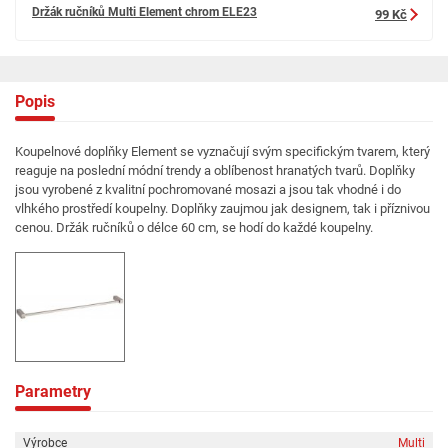
Držák ručníků Multi Element chrom ELE23
99 Kč
Popis
Koupelnové doplňky Element se vyznačují svým specifickým tvarem, který
reaguje na poslední módní trendy a oblíbenost hranatých tvarů. Doplňky
jsou vyrobené z kvalitní pochromované mosazi a jsou tak vhodné i do
vlhkého prostředí koupelny. Doplňky zaujmou jak designem, tak i příznivou
cenou. Držák ručníků o délce 60 cm, se hodí do každé koupelny.
Parametry
Výrobce
Multi