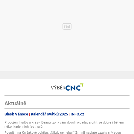
VÝBĚR
Aktuálně
Blesk Vánoce
Kalendář svátků 2025
INFO.cz
Propojení hudby a krásy. Beauty zóny vám dovolí vypadat a cítit se dobře i během
několikadenních festivalů
Pospíšil na Knížákově pohřbu: „Nikdy se nebál.“ Zmínil napjaté vztahy s Medou