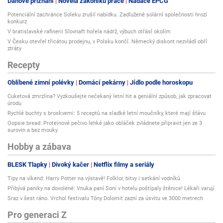
Daňové přiznání
Novela zákoníku práce
Nadace EPCG
Potenciální zachránce Soleku zrušil nabídku. Zadlužené solární společnosti hrozí
konkurz
V bratislavské rafinerii Slovnaft hořela nádrž, výbuch otřásl okolím
V Česku otevřel třicátou prodejnu, v Polsku končí. Německý diskont nezvládl obří
ztráty
Recepty
Oblíbené zimní polévky
Domácí pekárny
Jídlo podle horoskopu
Cuketová zmrzlina? Vyzkoušejte nečekaný letní hit a geniální způsob, jak zpracovat
úrodu
Rychlé buchty s broskvemi: 5 receptů na sladké letní moučníky, které mají šťávu
Oopsie bread: Proteinové pečivo lehké jako obláček zvládnete připravit jen ze 3
surovin a bez mouky
Hobby a zábava
BLESK Tlapky
Divoký kačer
Netflix filmy a seriály
Tipy na víkend: Harry Potter na výstavě! Folklor, bitvy i setkání vodníků
Přibývá paniky na dovolené: Vnuka paní Soni v hotelu poštípaly štěnice! Lékaři varují
Sraz v šest ráno. Vrchol festivalu Tóny Dolomit zazní za úsvitu ve 3000 metrech
Pro generaci Z