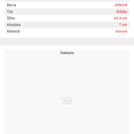
Barva
stříbrné
Typ
držáky
Šířka
60.4 cm
Hloubka
7 cm
Materiál
kovové