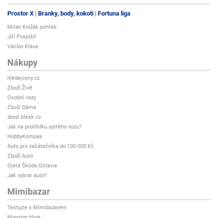
Prostor X
Branky, body, kokoti
Fortuna liga
Milan Knížák pohřeb
Jiří Pospíšil
Václav Klaus
Nákupy
hledejceny.cz
Zboží Živě
Osobní vozy
Zboží Dáma
zbozi.blesk.cz
Jak na prohlídku ojetého vozu?
HobbyKompas
Auto pro začátečníka do 100 000 Kč
Zboží Auto
Ojetá Škoda Octavia
Jak vybrat auto?
Mimibazar
Testujte s Mimibazarem
Monster High