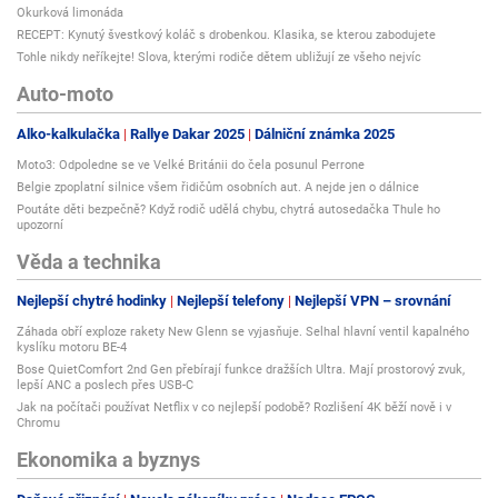
Okurková limonáda
RECEPT: Kynutý švestkový koláč s drobenkou. Klasika, se kterou zabodujete
Tohle nikdy neříkejte! Slova, kterými rodiče dětem ubližují ze všeho nejvíc
Auto-moto
Alko-kalkulačka
Rallye Dakar 2025
Dálniční známka 2025
Moto3: Odpoledne se ve Velké Británii do čela posunul Perrone
Belgie zpoplatní silnice všem řidičům osobních aut. A nejde jen o dálnice
Poutáte děti bezpečně? Když rodič udělá chybu, chytrá autosedačka Thule ho
upozorní
Věda a technika
Nejlepší chytré hodinky
Nejlepší telefony
Nejlepší VPN – srovnání
Záhada obří exploze rakety New Glenn se vyjasňuje. Selhal hlavní ventil kapalného
kyslíku motoru BE-4
Bose QuietComfort 2nd Gen přebírají funkce dražších Ultra. Mají prostorový zvuk,
lepší ANC a poslech přes USB-C
Jak na počítači používat Netflix v co nejlepší podobě? Rozlišení 4K běží nově i v
Chromu
Ekonomika a byznys