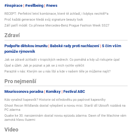
#inspirace
#wellbeing
#news
RECEPT: Perfektní letní kombinace, které tě zchladí, i kdybys nechtěl*a
Proč každá generace hledá svůj signature beauty look
Září patří módě: Co přinese Mercedes-Benz Prague Fashion Week SS27
Zdraví
Podpořte dětskou imunitu
Babské rady proti nachlazení
S čím vším
pomůže rýmovník
Jak se zdravě zchladit v tropických vedrech: Co pomáhá a kdy už riskujete úpal
Úpal a úžeh: Jak je poznat a jak se z nich rychle vyléčit
Parazité v nás: Kterým se u nás líbí a kde v našem těle je můžeme najít?
Pro nejmenší
Mourissonova poradna
Komiksy
Festival ABC
Kdo vynalezl kapesník? Historie od středověku po papírové kapesníky
Ghost Recon Wildlands dostal vylepšení a novou misi. Starší díl Ubisoft rozdává na
PC zdarma
Quake ke 30. narozeninám dostal novou epizodu zdarma. Dawn of the Machine vám
zamotá hlavu iluzemi
Video