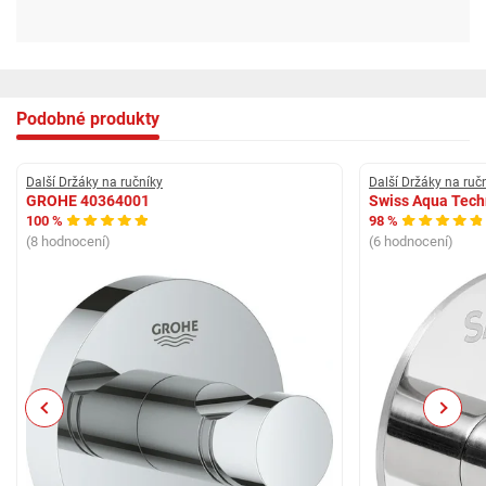
Podobné produkty
Další Držáky na ručníky
Další Držáky na ruč
GROHE 40364001
Swiss Aqua Tec
100 %
98 %
(8 hodnocení)
(6 hodnocení)
Previous
Next