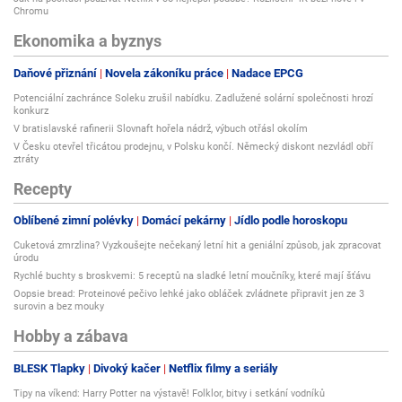
Chromu
Ekonomika a byznys
Daňové přiznání
Novela zákoníku práce
Nadace EPCG
Potenciální zachránce Soleku zrušil nabídku. Zadlužené solární společnosti hrozí
konkurz
V bratislavské rafinerii Slovnaft hořela nádrž, výbuch otřásl okolím
V Česku otevřel třicátou prodejnu, v Polsku končí. Německý diskont nezvládl obří
ztráty
Recepty
Oblíbené zimní polévky
Domácí pekárny
Jídlo podle horoskopu
Cuketová zmrzlina? Vyzkoušejte nečekaný letní hit a geniální způsob, jak zpracovat
úrodu
Rychlé buchty s broskvemi: 5 receptů na sladké letní moučníky, které mají šťávu
Oopsie bread: Proteinové pečivo lehké jako obláček zvládnete připravit jen ze 3
surovin a bez mouky
Hobby a zábava
BLESK Tlapky
Divoký kačer
Netflix filmy a seriály
Tipy na víkend: Harry Potter na výstavě! Folklor, bitvy i setkání vodníků