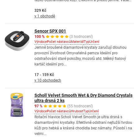
těžko odstranitelnou kůži. Efektivní a přesto jemné. Vaše...
329 Kč
v 1 obchodě
Sencor SPX 001
100 %
(3 hodnocení)
Výrobce
Počet nástavců
Materiál
Typ
Určení
Jemně broušené diamantové krystaly zaručují dlouhou
provozní životnost Omyvatelná pemza Ideální pro
odstraňování staré pokožky, mozolů atd. Měkký fialový
kartáč ideální pro...
17 - 159 Kč
v 10 obchodech
Scholl Velvet Smooth Wet & Dry Diamond Crystals
ultra drsná 2 ks
97 %
(55 hodnocení)
Výrobce
Počet nástavců
Hrubost
Typ
Určení
Rotační hlavice Scholl Velvet Smooth je ultra drsná s
diamantovými krystalky. Efektivně odstraní nejtužší tvrdou
kůži pro hebká a krásná chodidla bez námahy. Působí i na
velmi...