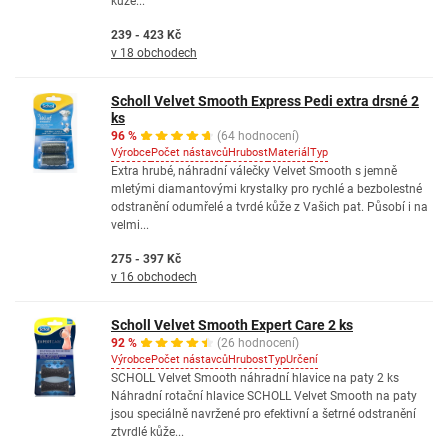
kůže...
239 - 423 Kč
v 18 obchodech
Scholl Velvet Smooth Express Pedi extra drsné 2
ks
96 %
(64 hodnocení)
Výrobce
Počet nástavců
Hrubost
Materiál
Typ
Extra hrubé, náhradní válečky Velvet Smooth s jemně
mletými diamantovými krystalky pro rychlé a bezbolestné
odstranění odumřelé a tvrdé kůže z Vašich pat. Působí i na
velmi...
275 - 397 Kč
v 16 obchodech
Scholl Velvet Smooth Expert Care 2 ks
92 %
(26 hodnocení)
Výrobce
Počet nástavců
Hrubost
Typ
Určení
SCHOLL Velvet Smooth náhradní hlavice na paty 2 ks
Náhradní rotační hlavice SCHOLL Velvet Smooth na paty
jsou speciálně navržené pro efektivní a šetrné odstranění
ztvrdlé kůže...