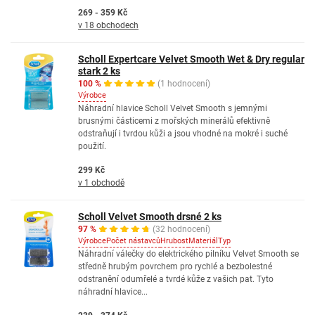
269 - 359 Kč
v 18 obchodech
Scholl Expertcare Velvet Smooth Wet & Dry regular
stark 2 ks
100 %
(1 hodnocení)
Výrobce
Náhradní hlavice Scholl Velvet Smooth s jemnými
brusnými částicemi z mořských minerálů efektivně
odstraňují i tvrdou kůži a jsou vhodné na mokré i suché
použití.
299 Kč
v 1 obchodě
Scholl Velvet Smooth drsné 2 ks
97 %
(32 hodnocení)
Výrobce
Počet nástavců
Hrubost
Materiál
Typ
Náhradní válečky do elektrického pilníku Velvet Smooth se
středně hrubým povrchem pro rychlé a bezbolestné
odstranění odumřelé a tvrdé kůže z vašich pat. Tyto
náhradní hlavice...