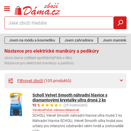
Jsem na módu a kosmetiku
Jsem zahradnice
Jsem maminka
Nástavce pro elektrické manikúry a pedikúry
zbozi.dama.cz
|
Malé spotřebiče
|
Péče o tělo
|
Nástavce pro elektrické manikúry a pedikúry
Filtrovat zboží
(105 produktů)
Scholl Velvet Smooth náhradní hlavice s
diamantovými krystalky ultra drsná 2 ks
92 %
(29 hodnocení)
Výrobce
Počet nástavců
Materiál
SCHOLL Velvet Smooth náhradní hlavice ultra hrubé 2 ks
Náhradní hlavice SCHOLL Velvet Smooth ultra hrubé jsou
určeny pro intenzivní odstranění velmi tvrdé a zrohovatělé