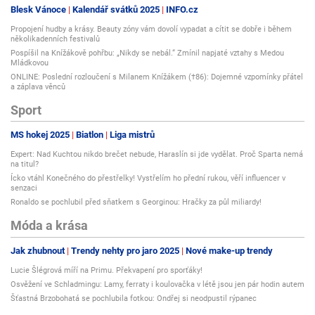
Blesk Vánoce
Kalendář svátků 2025
INFO.cz
Propojení hudby a krásy. Beauty zóny vám dovolí vypadat a cítit se dobře i během
několikadenních festivalů
Pospíšil na Knížákově pohřbu: „Nikdy se nebál.“ Zmínil napjaté vztahy s Medou
Mládkovou
ONLINE: Poslední rozloučení s Milanem Knížákem (†86): Dojemné vzpomínky přátel
a záplava věnců
Sport
MS hokej 2025
Biatlon
Liga mistrů
Expert: Nad Kuchtou nikdo brečet nebude, Haraslín si jde vydělat. Proč Sparta nemá
na titul?
Ícko vtáhl Konečného do přestřelky! Vystřelím ho přední rukou, věří influencer v
senzaci
Ronaldo se pochlubil před sňatkem s Georginou: Hračky za půl miliardy!
Móda a krása
Jak zhubnout
Trendy nehty pro jaro 2025
Nové make-up trendy
Lucie Šlégrová míří na Primu. Překvapení pro sporťáky!
Osvěžení ve Schladmingu: Lamy, ferraty i koulovačka v létě jsou jen pár hodin autem
Šťastná Brzobohatá se pochlubila fotkou: Ondřej si neodpustil rýpanec