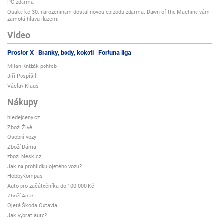
PC zdarma
Quake ke 30. narozeninám dostal novou epizodu zdarma. Dawn of the Machine vám
zamotá hlavu iluzemi
Video
Prostor X
Branky, body, kokoti
Fortuna liga
Milan Knížák pohřeb
Jiří Pospíšil
Václav Klaus
Nákupy
hledejceny.cz
Zboží Živě
Osobní vozy
Zboží Dáma
zbozi.blesk.cz
Jak na prohlídku ojetého vozu?
HobbyKompas
Auto pro začátečníka do 100 000 Kč
Zboží Auto
Ojetá Škoda Octavia
Jak vybrat auto?