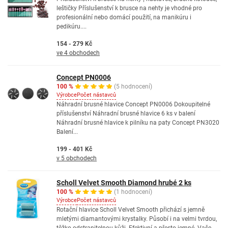
leštičky Příslušenství k brusce na nehty je vhodné pro
profesionální nebo domácí použití, na manikúru i
pedikúru....
154 - 279 Kč
ve 4 obchodech
Concept PN0006
100 %
(5 hodnocení)
Výrobce
Počet nástavců
Náhradní brusné hlavice Concept PN0006 Dokoupitelné
příslušenství Náhradní brusné hlavice 6 ks v balení
Náhradní brusné hlavice k pilníku na paty Concept PN3020
Balení...
199 - 401 Kč
v 5 obchodech
Scholl Velvet Smooth Diamond hrubé 2 ks
100 %
(1 hodnocení)
Výrobce
Počet nástavců
Rotační hlavice Scholl Velvet Smooth přichází s jemně
mletými diamantovými krystalky. Působí i na velmi tvrdou,