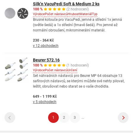
Silk’n VacuPedi Soft & Medium 2 ks
100 %
(2 hodnocení)
Výrobce
Počet nástavců
Hrubost
Materiál
Typ
Brusné kotouče pro VacuPedi, jemné a střední 1x jemná
(světle šedá) a 1x střední (tmavě šedá). Pro jemné až
normální obroušení, mikrominerální materiál.
230 - 364 Kč
v 12 obchodech
Beurer 572.16
100 %
(1 hodnocení)
Výrobce
Počet nástavců
Určení
Set náhradních nástavců pro Beurer MP 64 obsahuje 13
safírových nástavců, se kterými můžete své nehty pilovat,
leštit, obrušovat nebo starat se o vaše chodidla.
649 - 1 199 Kč
v 5 obchodech
1
2
3
...