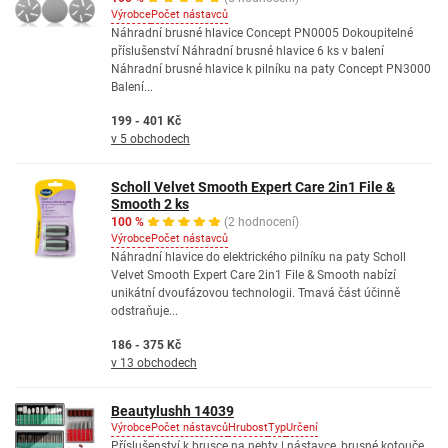
Výrobce
Počet nástavců
Náhradní brusné hlavice Concept PN0005 Dokoupitelné
příslušenství Náhradní brusné hlavice 6 ks v balení
Náhradní brusné hlavice k pilníku na paty Concept PN3000
Balení...
199 - 401 Kč
v 5 obchodech
Scholl Velvet Smooth Expert Care 2in1 File &
Smooth 2 ks
100 %
(2 hodnocení)
Výrobce
Počet nástavců
Náhradní hlavice do elektrického pilníku na paty Scholl
Velvet Smooth Expert Care 2in1 File & Smooth nabízí
unikátní dvoufázovou technologii. Tmavá část účinně
odstraňuje...
186 - 375 Kč
v 13 obchodech
Beautylushh 14039
Výrobce
Počet nástavců
Hrubost
Typ
Určení
Příslušenství k brusce na nehty | nástavce, brusné kotouče,