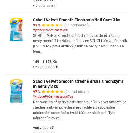
239 - 374 Kč
v 7 obchodech
Scholl Velvet Smooth Electronic Nail Care 3 ks
91 %
(11 hodnocení)
Výrobce
Počet nástavců
SCHOLL Velvet Smooth náhradní hlavice do pilníku na
nehty modré 3 ks Náhradní hlavice SCHOLL Velvet Smooth
jsou určeny pro elektrický pilník na nehty rukou i nohou a
tvoří...
149 - 1 158 Kč
ve 2 obchodech
Scholl Velvet Smooth středně drsná s mořskými
minerály 2 ks
97 %
(14 hodnocení)
Výrobce
Počet nástavců
Typ
Náhradní válečky do elektrického pilníku Velvet Smooth se
středně hrubým povrchem pro rychlé a bezbolestné
odstranění odumřelé a tvrdé kůže z vašich pat. Tyto
náhradní hlavice...
288 - 387 Kč