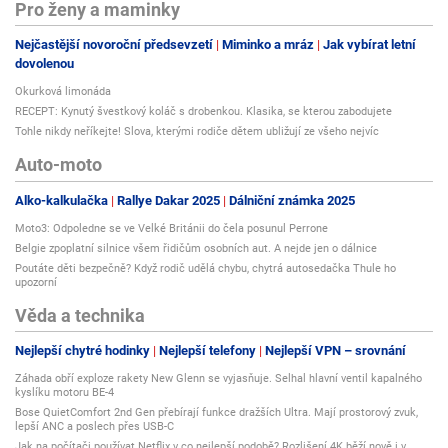
Pro ženy a maminky
Nejčastější novoroční předsevzetí
Miminko a mráz
Jak vybírat letní
dovolenou
Okurková limonáda
RECEPT: Kynutý švestkový koláč s drobenkou. Klasika, se kterou zabodujete
Tohle nikdy neříkejte! Slova, kterými rodiče dětem ubližují ze všeho nejvíc
Auto-moto
Alko-kalkulačka
Rallye Dakar 2025
Dálniční známka 2025
Moto3: Odpoledne se ve Velké Británii do čela posunul Perrone
Belgie zpoplatní silnice všem řidičům osobních aut. A nejde jen o dálnice
Poutáte děti bezpečně? Když rodič udělá chybu, chytrá autosedačka Thule ho
upozorní
Věda a technika
Nejlepší chytré hodinky
Nejlepší telefony
Nejlepší VPN – srovnání
Záhada obří exploze rakety New Glenn se vyjasňuje. Selhal hlavní ventil kapalného
kyslíku motoru BE-4
Bose QuietComfort 2nd Gen přebírají funkce dražších Ultra. Mají prostorový zvuk,
lepší ANC a poslech přes USB-C
Jak na počítači používat Netflix v co nejlepší podobě? Rozlišení 4K běží nově i v