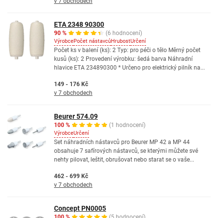
v 7 obchodech
ETA 2348 90300
90 %
(6 hodnocení)
Výrobce
Počet nástavců
Hrubost
Určení
Počet ks v balení (ks): 2 Typ: pro péči o tělo Měrný počet
kusů (ks): 2 Provedení výrobku: šedá barva Náhradní
hlavice ETA 234890300 * Určeno pro elektrický pilník na...
149 - 176 Kč
v 7 obchodech
Beurer 574.09
100 %
(1 hodnocení)
Výrobce
Určení
Set náhradních nástavců pro Beurer MP 42 a MP 44
obsahuje 7 safírových nástavců, se kterými můžete své
nehty pilovat, leštit, obrušovat nebo starat se o vaše...
462 - 699 Kč
v 7 obchodech
Concept PN0005
100 %
(5 hodnocení)