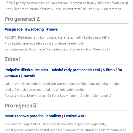
Přibývá paniky na dovolené: Vnuka paní Soni v hotelu poštípaly štěnice! Lékaři varují
Sraz v šest ráno. Vrchol festivalu Tóny Dolomit zazní za úsvitu ve 3000 metrech
Pro generaci Z
#inspirace
#wellbeing
#news
RECEPT: Perfektní letní kombinace, které tě zchladí, i kdybys nechtěl*a
Proč každá generace hledá svůj signature beauty look
Září patří módě: Co přinese Mercedes-Benz Prague Fashion Week SS27
Zdraví
Podpořte dětskou imunitu
Babské rady proti nachlazení
S čím vším
pomůže rýmovník
Jak se zdravě zchladit v tropických vedrech: Co pomáhá a kdy už riskujete úpal
Úpal a úžeh: Jak je poznat a jak se z nich rychle vyléčit
Parazité v nás: Kterým se u nás líbí a kde v našem těle je můžeme najít?
Pro nejmenší
Mourissonova poradna
Komiksy
Festival ABC
Kdo vynalezl kapesník? Historie od středověku po papírové kapesníky
Ghost Recon Wildlands dostal vylepšení a novou misi. Starší díl Ubisoft rozdává na