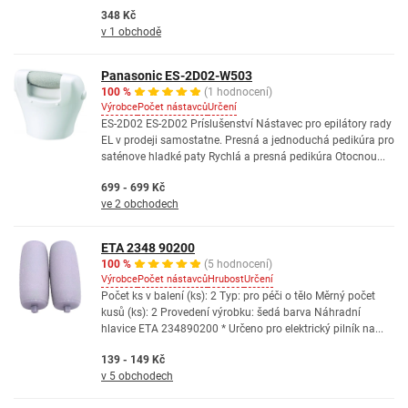
348 Kč
v 1 obchodě
Panasonic ES-2D02-W503
100 %
(1 hodnocení)
Výrobce
Počet nástavců
Určení
ES-2D02 ES-2D02 Príslušenství Nástavec pro epilátory rady
EL v prodeji samostatne. Presná a jednoduchá pedikúra pro
saténove hladké paty Rychlá a presná pedikúra Otocnou...
699 - 699 Kč
ve 2 obchodech
ETA 2348 90200
100 %
(5 hodnocení)
Výrobce
Počet nástavců
Hrubost
Určení
Počet ks v balení (ks): 2 Typ: pro péči o tělo Měrný počet
kusů (ks): 2 Provedení výrobku: šedá barva Náhradní
hlavice ETA 234890200 * Určeno pro elektrický pilník na...
139 - 149 Kč
v 5 obchodech