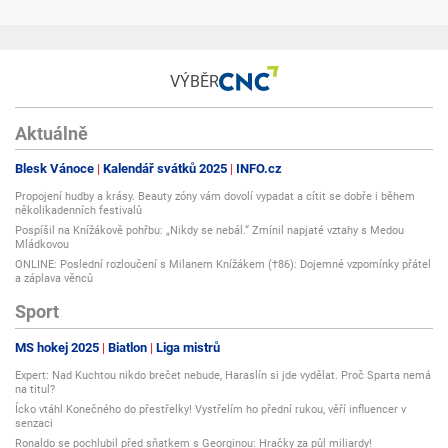
VÝBĚR
Aktuálně
Blesk Vánoce
Kalendář svátků 2025
INFO.cz
Propojení hudby a krásy. Beauty zóny vám dovolí vypadat a cítit se dobře i během
několikadenních festivalů
Pospíšil na Knížákově pohřbu: „Nikdy se nebál.“ Zmínil napjaté vztahy s Medou
Mládkovou
ONLINE: Poslední rozloučení s Milanem Knížákem (†86): Dojemné vzpomínky přátel
a záplava věnců
Sport
MS hokej 2025
Biatlon
Liga mistrů
Expert: Nad Kuchtou nikdo brečet nebude, Haraslín si jde vydělat. Proč Sparta nemá
na titul?
Ícko vtáhl Konečného do přestřelky! Vystřelím ho přední rukou, věří influencer v
senzaci
Ronaldo se pochlubil před sňatkem s Georginou: Hračky za půl miliardy!