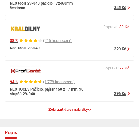
NEO tools 29-040 páčidlo 17x460mm
345 Kč
šestihran
Doprava:
80 Kč
88 %
(245 hodnocení)
Neo Tools 29-040
320 Kč
Doprava:
79 Kč
94 %
(1 778 hodnocení)
NEO TOOLS Páčidlo, pajser 460 x 17 mm, 90
296 Kč
stupňů 29-040
Zobrazit další nabídky
Popis