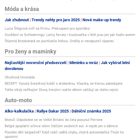
Móda a krása
Jak zhubnout
Trendy nehty pro jaro 2025
Nové make-up trendy
Lucie Šlégrová míří na Primu. Překvapení pro sporťáky!
Osvěžení ve Schladmingu: Lamy, ferraty i koulovačka v létě jsou jen pár hodin autem
Šťastná Brzobohatá se pochlubila fotkou: Ondřej si neodpustil rýpanec
Pro ženy a maminky
Nejčastější novoroční předsevzetí
Miminko a mráz
Jak vybírat letní
dovolenou
Okurková limonáda
RECEPT: Kynutý švestkový koláč s drobenkou. Klasika, se kterou zabodujete
Tohle nikdy neříkejte! Slova, kterými rodiče dětem ubližují ze všeho nejvíc
Auto-moto
Alko-kalkulačka
Rallye Dakar 2025
Dálniční známka 2025
Moto3: Odpoledne se ve Velké Británii do čela posunul Perrone
Belgie zpoplatní silnice všem řidičům osobních aut. A nejde jen o dálnice
Poutáte děti bezpečně? Když rodič udělá chybu, chytrá autosedačka Thule ho
upozorní