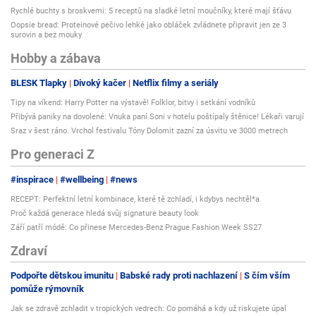
Rychlé buchty s broskvemi: 5 receptů na sladké letní moučníky, které mají šťávu
Oopsie bread: Proteinové pečivo lehké jako obláček zvládnete připravit jen ze 3
surovin a bez mouky
Hobby a zábava
BLESK Tlapky
Divoký kačer
Netflix filmy a seriály
Tipy na víkend: Harry Potter na výstavě! Folklor, bitvy i setkání vodníků
Přibývá paniky na dovolené: Vnuka paní Soni v hotelu poštípaly štěnice! Lékaři varují
Sraz v šest ráno. Vrchol festivalu Tóny Dolomit zazní za úsvitu ve 3000 metrech
Pro generaci Z
#inspirace
#wellbeing
#news
RECEPT: Perfektní letní kombinace, které tě zchladí, i kdybys nechtěl*a
Proč každá generace hledá svůj signature beauty look
Září patří módě: Co přinese Mercedes-Benz Prague Fashion Week SS27
Zdraví
Podpořte dětskou imunitu
Babské rady proti nachlazení
S čím vším
pomůže rýmovník
Jak se zdravě zchladit v tropických vedrech: Co pomáhá a kdy už riskujete úpal