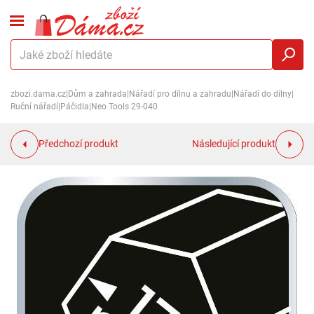
zbozi.dama.cz
|
Dům a zahrada
|
Nářadí pro dílnu a zahradu
|
Nářadí do dílny
|
Ruční nářadí
|
Páčidla
|
Neo Tools 29-040
Předchozí produkt
Následující produkt