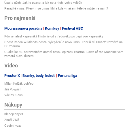
Úpal a úžeh: Jak je poznat a jak se z nich rychle vyléčit
Parazité v nás: Kterým se u nás líbí a kde v našem těle je můžeme najít?
Pro nejmenší
Mourissonova poradna
Komiksy
Festival ABC
Kdo vynalezl kapesník? Historie od středověku po papírové kapesníky
Ghost Recon Wildlands dostal vylepšení a novou misi. Starší díl Ubisoft rozdává na
PC zdarma
Quake ke 30. narozeninám dostal novou epizodu zdarma. Dawn of the Machine vám
zamotá hlavu iluzemi
Video
Prostor X
Branky, body, kokoti
Fortuna liga
Milan Knížák pohřeb
Jiří Pospíšil
Václav Klaus
Nákupy
hledejceny.cz
Zboží Živě
Osobní vozy