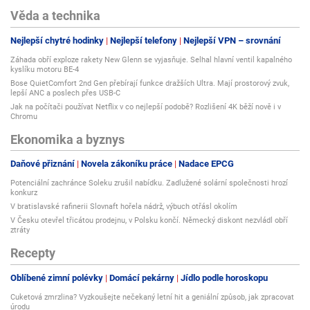
Věda a technika
Nejlepší chytré hodinky
Nejlepší telefony
Nejlepší VPN – srovnání
Záhada obří exploze rakety New Glenn se vyjasňuje. Selhal hlavní ventil kapalného
kyslíku motoru BE-4
Bose QuietComfort 2nd Gen přebírají funkce dražších Ultra. Mají prostorový zvuk,
lepší ANC a poslech přes USB-C
Jak na počítači používat Netflix v co nejlepší podobě? Rozlišení 4K běží nově i v
Chromu
Ekonomika a byznys
Daňové přiznání
Novela zákoníku práce
Nadace EPCG
Potenciální zachránce Soleku zrušil nabídku. Zadlužené solární společnosti hrozí
konkurz
V bratislavské rafinerii Slovnaft hořela nádrž, výbuch otřásl okolím
V Česku otevřel třicátou prodejnu, v Polsku končí. Německý diskont nezvládl obří
ztráty
Recepty
Oblíbené zimní polévky
Domácí pekárny
Jídlo podle horoskopu
Cuketová zmrzlina? Vyzkoušejte nečekaný letní hit a geniální způsob, jak zpracovat
úrodu