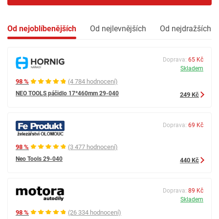
Od nejoblíbenějších
Od nejlevnějších
Od nejdražších
Doprava:
65 Kč
Skladem
98 %
(4 784 hodnocení)
NEO TOOLS páčidlo 17*460mm 29-040
249 Kč
Doprava:
69 Kč
98 %
(3 477 hodnocení)
Neo Tools 29-040
440 Kč
Doprava:
89 Kč
Skladem
98 %
(26 334 hodnocení)