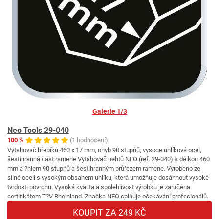
Galerie 1/3
Neo Tools 29-040
100 %
(1 hodnocení)
Vytahovač hřebíků 460 x 17 mm, ohyb 90 stupňů, vysoce uhlíková ocel,
šestihranná část ramene Vytahovač nehtů NEO (ref. 29-040) s délkou 460
mm a ?hlem 90 stupňů a šestihranným průřezem ramene. Vyrobeno ze
silné oceli s vysokým obsahem uhlíku, která umožňuje dosáhnout vysoké
tvrdosti povrchu. Vysoká kvalita a spolehlivost výrobku je zaručena
certifikátem T?V Rheinland. Značka NEO splňuje očekávání profesionálů.
KOUPIT ZA 249 KČ