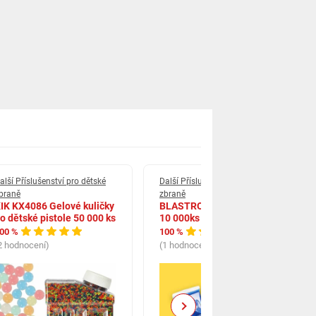
alší Příslušenství pro dětské
Další Příslušenství pro dětské
braně
zbraně
IK KX4086 Gelové kuličky
BLASTRO Gelové Kuličky -
o dětské pistole 50 000 ks
10 000ks
00 %
100 %
2 hodnocení)
(1 hodnocení)
Next