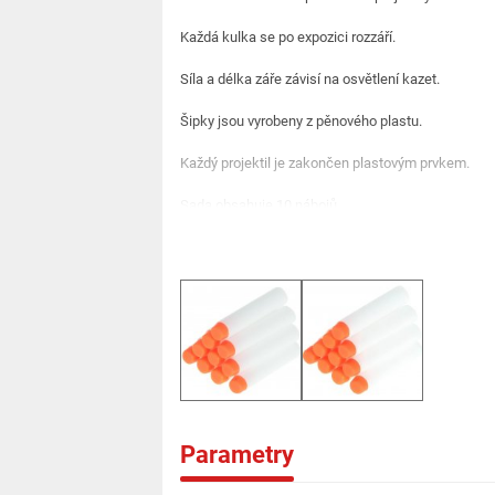
Každá kulka se po expozici rozzáří.
Síla a délka záře závisí na osvětlení kazet.
Šipky jsou vyrobeny z pěnového plastu.
Každý projektil je zakončen plastovým prvkem.
Sada obsahuje 10 nábojů.
Rozměry:
Délka: 7 cm průměr 1 cm
Barva: bílá
Parametry