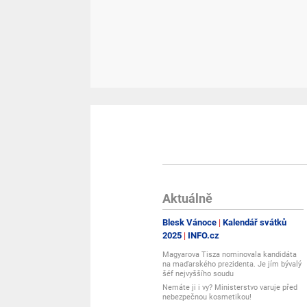
Aktuálně
Blesk Vánoce
Kalendář svátků
2025
INFO.cz
Magyarova Tisza nominovala kandidáta
na maďarského prezidenta. Je jím bývalý
šéf nejvyššího soudu
Nemáte ji i vy? Ministerstvo varuje před
nebezpečnou kosmetikou!