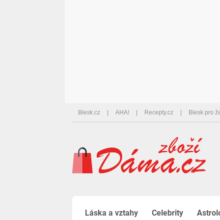
Blesk.cz
AHA!
Recepty.cz
Blesk pro ž
Láska a vztahy
Celebrity
Astrol