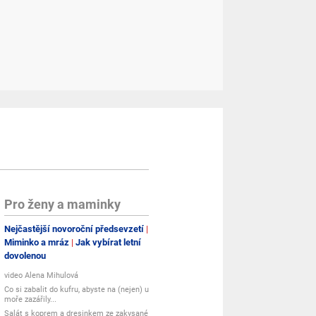
Pro ženy a maminky
Nejčastější novoroční předsevzetí
Miminko a mráz
Jak vybírat letní
dovolenou
video Alena Mihulová
Co si zabalit do kufru, abyste na (nejen) u
moře zazářily...
Salát s koprem a dresinkem ze zakysané