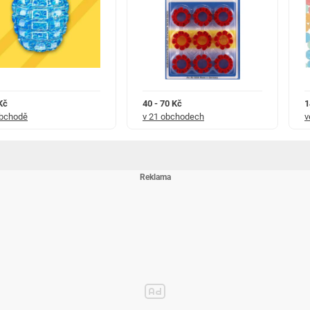
Kč
40 - 70 Kč
1
obchodě
v 21 obchodech
v