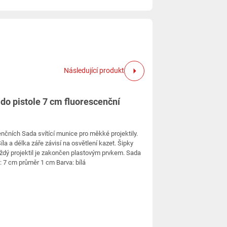
Následující produkt
 do pistole 7 cm fluorescenční
nčních Sada svítící munice pro měkké projektily.
íla a délka záře závisí na osvětlení kazet. Šipky
ždý projektil je zakončen plastovým prvkem. Sada
 7 cm průměr 1 cm Barva: bílá