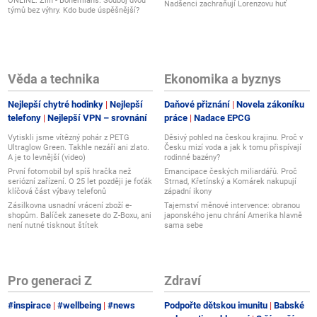
ONLINE: Zlín - Bohemians. Souboj dvou
Nadšenci zachraňují Lorenzovu huť
týmů bez výhry. Kdo bude úspěšnější?
Věda a technika
Ekonomika a byznys
Nejlepší chytré hodinky
Nejlepší
Daňové přiznání
Novela zákoníku
telefony
Nejlepší VPN – srovnání
práce
Nadace EPCG
Vytiskli jsme vítězný pohár z PETG
Děsivý pohled na českou krajinu. Proč v
Ultraglow Green. Takhle nezáří ani zlato.
Česku mizí voda a jak k tomu přispívají
A je to levnější (video)
rodinné bazény?
První fotomobil byl spíš hračka než
Emancipace českých miliardářů. Proč
seriózní zařízení. O 25 let později je foťák
Strnad, Křetínský a Komárek nakupují
klíčová část výbavy telefonů
západní ikony
Zásilkovna usnadní vrácení zboží e-
Tajemství měnové intervence: obranou
shopům. Balíček zanesete do Z-Boxu, ani
japonského jenu chrání Amerika hlavně
není nutné tisknout štítek
sama sebe
Pro generaci Z
Zdraví
#inspirace
#wellbeing
#news
Podpořte dětskou imunitu
Babské