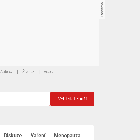
Auto.cz
Živě.cz
více
Vyhledat zboží
Diskuze
Vaření
Menopauza