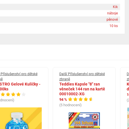
Kik
náboje
pěnové
10 ks
 Příslušenství pro dětské
Další Příslušenství pro dětské
D
ně
zbraně
z
TRO Gelové Kuličky -
Teddies Kapsle "8" ran
K
000ks
věneček 144 ran na kartě
d
00010002-XG
1
94 %
odnocení)
(
(5 hodnocení)