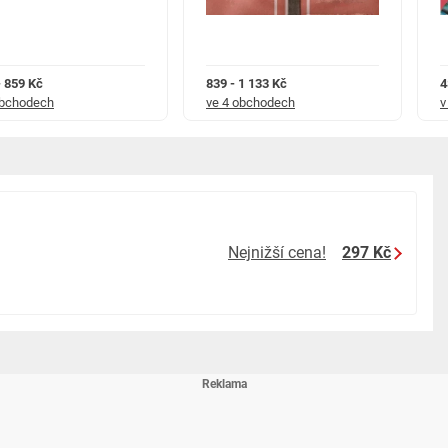
- 859 Kč
839 - 1 133 Kč
4
obchodech
ve 4 obchodech
v
Nejnižší cena!
297 Kč