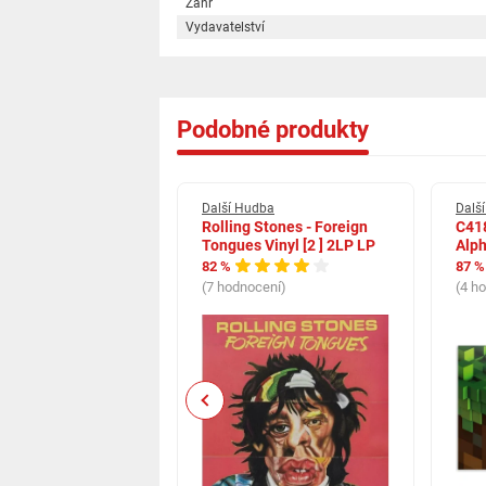
Žánr
Vydavatelství
Podobné produkty
udba
Další Hudba
Dalš
ott - Singly 300
Rolling Stones - Foreign
C418
 let 1962-2019 15CD
Tongues Vinyl [2 ] 2LP LP
Alp
82 %
87 %
dnocení)
(7 hodnocení)
(4 h
Previous