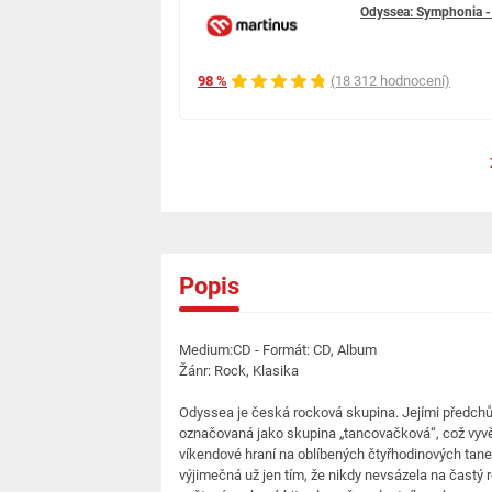
Odyssea: Symphonia -
98 %
(18 312 hodnocení)
Popis
Medium:CD - Formát: CD, Album
Žánr: Rock, Klasika
Odyssea je česká rocková skupina. Jejími předchů
označovaná jako skupina „tancovačková“, což vyvěr
víkendové hraní na oblíbených čtyřhodinových tane
výjimečná už jen tím, že nikdy nevsázela na častý r