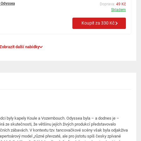
 Odyssea
Doprava:
49 Kč
Skladem
Koupit za 330 Kč
Zobrazit další nabídky
dci byly kapely Koule a Vozembouch. Odyssea byla – a dodnes je –
á ze skutečnosti, že většinu jejích živých produkcí představovalo
čních zábavách. V kontextu tzv. tancovačkové scény však byla odjakživa
epertoárový model „různé převzaté, ale pro jistotu spíš česky zpívané