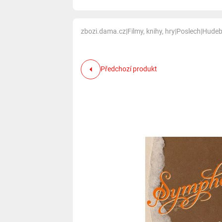
zbozi.dama.cz
|
Filmy, knihy, hry
|
Poslech
|
Hudeb
Předchozí produkt