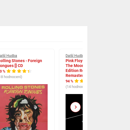
alší Hudba
Další Hudba
olling Stones - Foreign
Pink Floyd Dark Side Of
ongues [] CD
The Moon Anniversary
Edition Reissue
0 %
Remastered LP
18 hodnocení)
94 %
(14 hodnocení)
Next