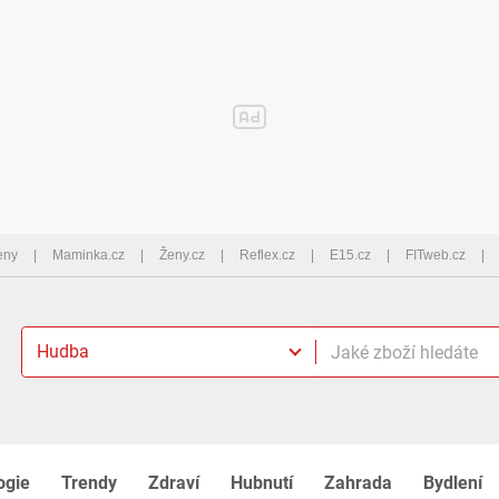
eny
Maminka.cz
Ženy.cz
Reflex.cz
E15.cz
FITweb.cz
Hudba
ogie
Trendy
Zdraví
Hubnutí
Zahrada
Bydlení