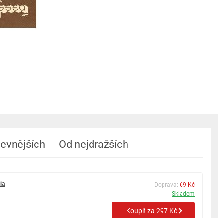
levnějších
Od nejdražších
ia
Doprava:
69 Kč
Skladem
Koupit za 297 Kč