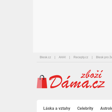
Blesk.cz
AHA!
Recepty.cz
Blesk pro ž
Láska a vztahy
Celebrity
Astrol