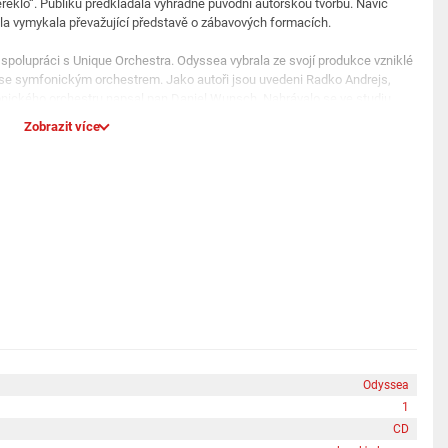
eřeklo“. Publiku předkládala výhradně původní autorskou tvorbu. Navíc
zcela vymykala převažující představě o zábavových formacích.
spolupráci s Unique Orchestra. Odyssea vybrala ze svojí produkce vzniklé
í se symfonickým orchestrem. Jako autoři jsou uvedeni Radko Andrejs,
nického orchestru napsal pan Daniel Wunsch. Nahrávalo se ve studiu
Zobrazit více
Odyssea
1
CD