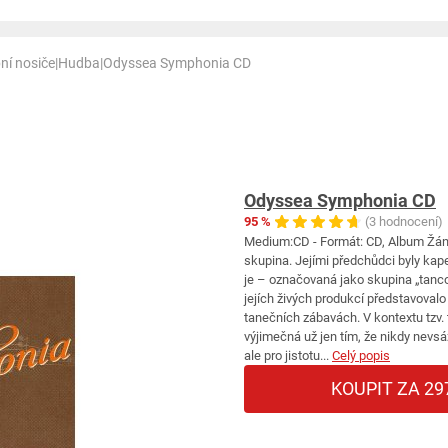
ní nosiče
|
Hudba
|
Odyssea Symphonia CD
Odyssea Symphonia CD
95 %
(3 hodnocení)
Medium:CD - Formát: CD, Album Žánr
skupina. Jejími předchůdci byly ka
je – označovaná jako skupina „tanco
jejích živých produkcí představoval
tanečních zábavách. V kontextu tzv.
výjimečná už jen tím, že nikdy nevsá
ale pro jistotu...
Celý popis
KOUPIT ZA 29