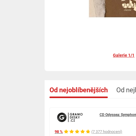
Galerie 1/1
Od nejoblíbenějších
Od nej
CD Odyssea: Symphon
98 %
(7 377 hodnocení)