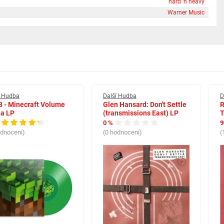
hard 'n heavy
Warner Music
í Hudba
Další Hudba
D
 - Minecraft Volume
Glen Hansard: Don't Settle
R
ha LP
(transmissions East) LP
T
0 %
9
odnocení)
(0 hodnocení)
(