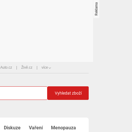
Auto.cz
Živě.cz
více
Vyhledat zboží
Diskuze
Vaření
Menopauza