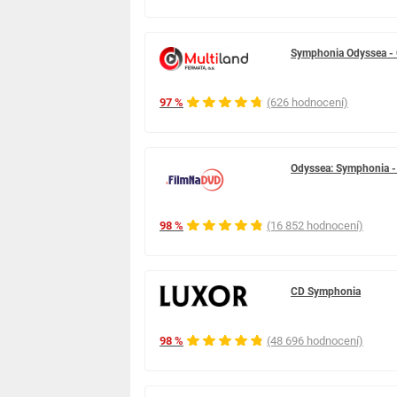
Symphonia Odyssea -
97 %
(626 hodnocení)
Odyssea: Symphonia -
98 %
(16 852 hodnocení)
CD Symphonia
98 %
(48 696 hodnocení)