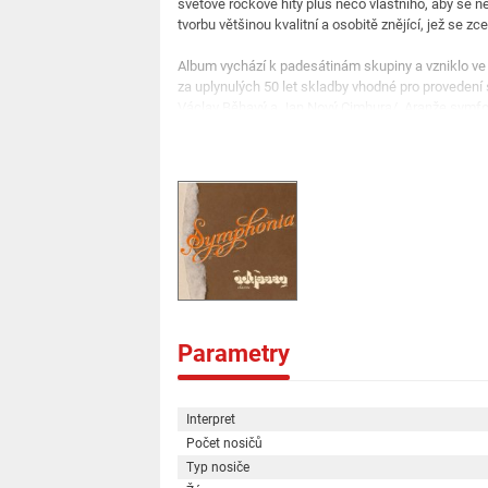
světové rockové hity plus něco vlastního, aby se n
tvorbu většinou kvalitní a osobitě znějící, jež se 
Album vychází k padesátinám skupiny a vzniklo ve 
za uplynulých 50 let skladby vhodné pro proveden
Václav Běhavý a Jan Nový Cimbura/. Aranže symfo
Mercury během roku 2024 a začátkem roku 2025.
Parametry
Interpret
Počet nosičů
Typ nosiče