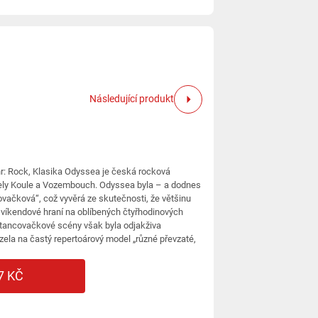
Následující produkt
: Rock, Klasika Odyssea je česká rocková
pely Koule a Vozembouch. Odyssea byla – a dodnes
vačková“, což vyvěrá ze skutečnosti, že většinu
o víkendové hraní na oblíbených čtyřhodinových
 tancovačkové scény však byla odjakživa
zela na častý repertoárový model „různé převzaté,
7 KČ