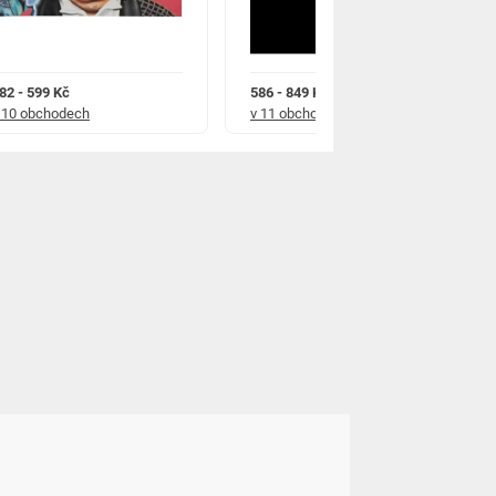
82 - 599 Kč
586 - 849 Kč
 10 obchodech
v 11 obchodech