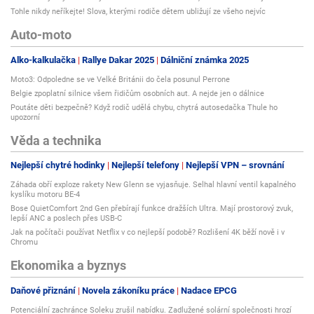
Tohle nikdy neříkejte! Slova, kterými rodiče dětem ubližují ze všeho nejvíc
Auto-moto
Alko-kalkulačka
Rallye Dakar 2025
Dálniční známka 2025
Moto3: Odpoledne se ve Velké Británii do čela posunul Perrone
Belgie zpoplatní silnice všem řidičům osobních aut. A nejde jen o dálnice
Poutáte děti bezpečně? Když rodič udělá chybu, chytrá autosedačka Thule ho
upozorní
Věda a technika
Nejlepší chytré hodinky
Nejlepší telefony
Nejlepší VPN – srovnání
Záhada obří exploze rakety New Glenn se vyjasňuje. Selhal hlavní ventil kapalného
kyslíku motoru BE-4
Bose QuietComfort 2nd Gen přebírají funkce dražších Ultra. Mají prostorový zvuk,
lepší ANC a poslech přes USB-C
Jak na počítači používat Netflix v co nejlepší podobě? Rozlišení 4K běží nově i v
Chromu
Ekonomika a byznys
Daňové přiznání
Novela zákoníku práce
Nadace EPCG
Potenciální zachránce Soleku zrušil nabídku. Zadlužené solární společnosti hrozí