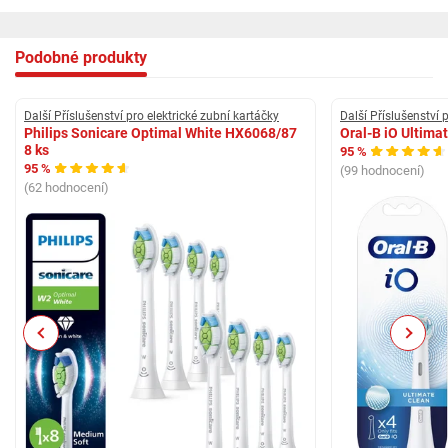
Podobné produkty
Další Příslušenství pro elektrické zubní kartáčky
Další Příslušenství 
Philips Sonicare Optimal White HX6068/87
Oral-B iO Ultima
8 ks
95 %
95 %
(99 hodnocení)
(62 hodnocení)
Previous
Next