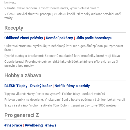
konkurz
V bratislavské rafinerii Slovnaft hořela nádrž, výbuch otřásl okolím
V Česku otevřel třicátou prodejnu, v Polsku končí. Německý diskont nezvládl obří
ztráty
Recepty
Oblíbené zimní polévky
Domácí pekárny
Jídlo podle horoskopu
Cuketová zmrzlina? Vyzkoušejte nečekaný letní hit a geniální způsob, jak zpracovat
úrodu
Rychlé buchty s broskvemi: 5 receptů na sladké letní moučníky, které mají šťávu
Oopsie bread: Proteinové pečivo lehké jako obláček zvládnete připravit jen ze 3
surovin a bez mouky
Hobby a zábava
BLESK Tlapky
Divoký kačer
Netflix filmy a seriály
Tipy na víkend: Harry Potter na výstavě! Folklor, bitvy i setkání vodníků
Přibývá paniky na dovolené: Vnuka paní Soni v hotelu poštípaly štěnice! Lékaři varují
Sraz v šest ráno. Vrchol festivalu Tóny Dolomit zazní za úsvitu ve 3000 metrech
Pro generaci Z
#inspirace
#wellbeing
#news