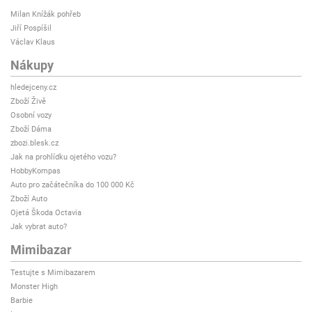
Milan Knížák pohřeb
Jiří Pospíšil
Václav Klaus
Nákupy
hledejceny.cz
Zboží Živě
Osobní vozy
Zboží Dáma
zbozi.blesk.cz
Jak na prohlídku ojetého vozu?
HobbyKompas
Auto pro začátečníka do 100 000 Kč
Zboží Auto
Ojetá Škoda Octavia
Jak vybrat auto?
Mimibazar
Testujte s Mimibazarem
Monster High
Barbie