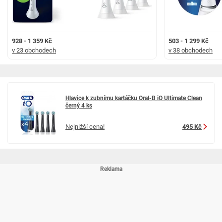
928 - 1 359 Kč
503 - 1 299 Kč
v 23 obchodech
v 38 obchodech
Hlavice k zubnímu kartáčku Oral-B iO Ultimate Clean
černý 4 ks
Nejnižší cena!
495 Kč