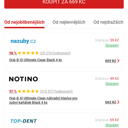
KOUPIT ZA 669 KČ
Od nejoblíbenějších
Od nejlevnějších
Od nejdražších
Doprava:
59 Kč
Skladem
98 %
(29 274 hodnocení)
Oral-B iO Ultimate Clean Black 4 ks
669 Kč
Doprava:
49 Kč
Skladem
97 %
(315 577 hodnocení)
Oral-B iO Ultimate Clean náhradní hlavice pro
663 Kč
zubní kartáček Black 4 ks
Doprava:
69 Kč
Skladem