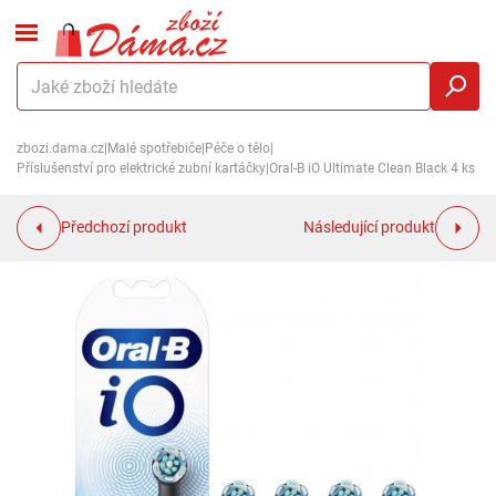
zbozi.dama.cz
|
Malé spotřebiče
|
Péče o tělo
|
Příslušenství pro elektrické zubní kartáčky
|
Oral-B iO Ultimate Clean Black 4 ks
Předchozí produkt
Následující produkt