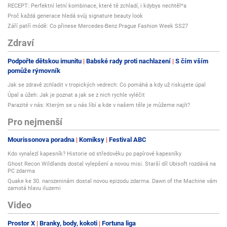
RECEPT: Perfektní letní kombinace, které tě zchladí, i kdybys nechtěl*a
Proč každá generace hledá svůj signature beauty look
Září patří módě: Co přinese Mercedes-Benz Prague Fashion Week SS27
Zdraví
Podpořte dětskou imunitu
Babské rady proti nachlazení
S čím vším
pomůže rýmovník
Jak se zdravě zchladit v tropických vedrech: Co pomáhá a kdy už riskujete úpal
Úpal a úžeh: Jak je poznat a jak se z nich rychle vyléčit
Parazité v nás: Kterým se u nás líbí a kde v našem těle je můžeme najít?
Pro nejmenší
Mourissonova poradna
Komiksy
Festival ABC
Kdo vynalezl kapesník? Historie od středověku po papírové kapesníky
Ghost Recon Wildlands dostal vylepšení a novou misi. Starší díl Ubisoft rozdává na
PC zdarma
Quake ke 30. narozeninám dostal novou epizodu zdarma. Dawn of the Machine vám
zamotá hlavu iluzemi
Video
Prostor X
Branky, body, kokoti
Fortuna liga