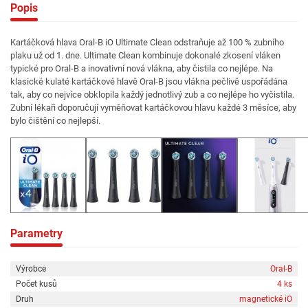
Popis
Kartáčková hlava Oral-B iO Ultimate Clean odstraňuje až 100 % zubního
plaku už od 1. dne. Ultimate Clean kombinuje dokonalé zkosení vláken
typické pro Oral-B a inovativní nová vlákna, aby čistila co nejlépe. Na
klasické kulaté kartáčkové hlavě Oral-B jsou vlákna pečlivě uspořádána
tak, aby co nejvíce obklopila každý jednotlivý zub a co nejlépe ho vyčistila.
Zubní lékaři doporučují vyměňovat kartáčkovou hlavu každé 3 měsíce, aby
bylo čištění co nejlepší.
Parametry
Výrobce
Oral-B
Počet kusů
4 ks
Druh
magnetické iO