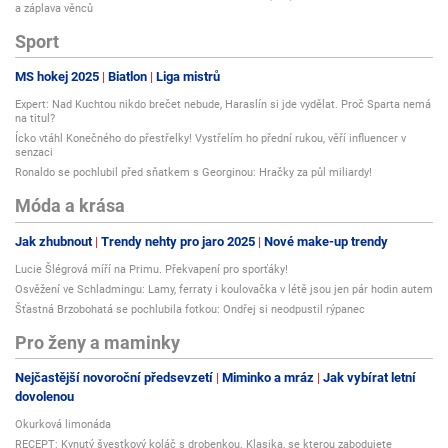
a záplava věnců
Sport
MS hokej 2025
Biatlon
Liga mistrů
Expert: Nad Kuchtou nikdo brečet nebude, Haraslín si jde vydělat. Proč Sparta nemá
na titul?
Ícko vtáhl Konečného do přestřelky! Vystřelím ho přední rukou, věří influencer v
senzaci
Ronaldo se pochlubil před sňatkem s Georginou: Hračky za půl miliardy!
Móda a krása
Jak zhubnout
Trendy nehty pro jaro 2025
Nové make-up trendy
Lucie Šlégrová míří na Primu. Překvapení pro sporťáky!
Osvěžení ve Schladmingu: Lamy, ferraty i koulovačka v létě jsou jen pár hodin autem
Šťastná Brzobohatá se pochlubila fotkou: Ondřej si neodpustil rýpanec
Pro ženy a maminky
Nejčastější novoroční předsevzetí
Miminko a mráz
Jak vybírat letní
dovolenou
Okurková limonáda
RECEPT: Kynutý švestkový koláč s drobenkou. Klasika, se kterou zabodujete