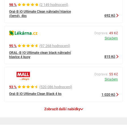
98 %
(2 149 hodnocení)
Oral-B iO Ultimate Clean náhradní hlavice
692 Kč
(černé), 4ks
Doprava:
49 Kč
Skladem
95 %
(97 268 hodnocení)
ORAL-B IO Ultimate clean black náhradní
815 Kč
hlavice 4 kusy
Doprava:
55 Kč
Skladem
93 %
(520 086 hodnocení)
Oral-B iO Ultimate Clean Black 4 ks
1 020 Kč
Zobrazit další nabídky