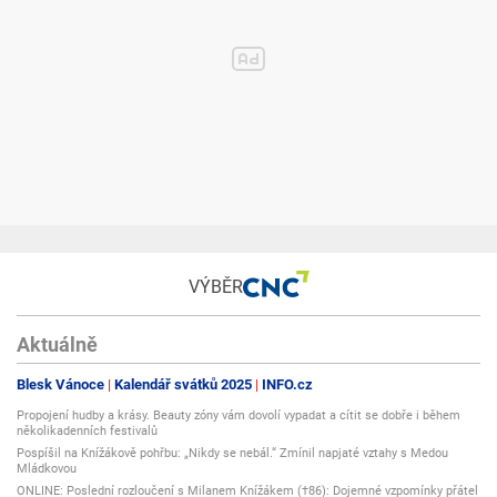
VÝBĚR
Aktuálně
Blesk Vánoce
Kalendář svátků 2025
INFO.cz
Propojení hudby a krásy. Beauty zóny vám dovolí vypadat a cítit se dobře i během
několikadenních festivalů
Pospíšil na Knížákově pohřbu: „Nikdy se nebál.“ Zmínil napjaté vztahy s Medou
Mládkovou
ONLINE: Poslední rozloučení s Milanem Knížákem (†86): Dojemné vzpomínky přátel