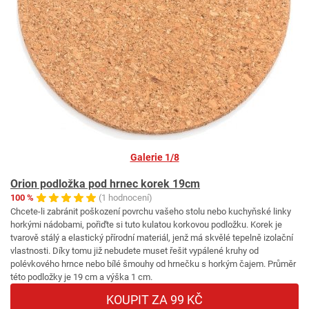
Galerie 1/8
Orion podložka pod hrnec korek 19cm
100 %
(1 hodnocení)
Chcete-li zabránit poškození povrchu vašeho stolu nebo kuchyňské linky
horkými nádobami, pořiďte si tuto kulatou korkovou podložku. Korek je
tvarově stálý a elastický přírodní materiál, jenž má skvělé tepelně izolační
vlastnosti. Díky tomu již nebudete muset řešit vypálené kruhy od
polévkového hrnce nebo bílé šmouhy od hrnečku s horkým čajem. Průměr
této podložky je 19 cm a výška 1 cm.
KOUPIT ZA 99 KČ