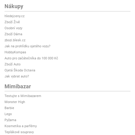
Nákupy
hledejceny.cz
Zboží Živě
Osobní vozy
Zboží Dáma
zbozi.blesk.cz
Jak na prohlídku ojetého vozu?
HobbyKompas
Auto pro začátečníka do 100 000 Kč
Zboží Auto
Ojetá Škoda Octavia
Jak vybrat auto?
Mimibazar
Testujte s Mimibazarem
Monster High
Barbie
Lego
Pyžama
Kosmetika a parfémy
Teplákové soupravy