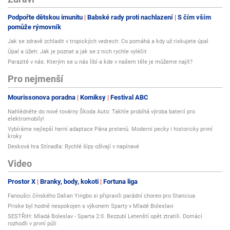
Podpořte dětskou imunitu
Babské rady proti nachlazení
S čím vším
pomůže rýmovník
Jak se zdravě zchladit v tropických vedrech: Co pomáhá a kdy už riskujete úpal
Úpal a úžeh: Jak je poznat a jak se z nich rychle vyléčit
Parazité v nás: Kterým se u nás líbí a kde v našem těle je můžeme najít?
Pro nejmenší
Mourissonova poradna
Komiksy
Festival ABC
Nahlédněte do nové továrny Škoda Auto: Takhle probíhá výroba baterií pro
elektromobily!
Vybíráme nejlepší herní adaptace Pána prstenů. Moderní pecky i historicky první
kroky
Desková hra Stínadla: Rychlé šípy ožívají v napínavé
Video
Prostor X
Branky, body, kokoti
Fortuna liga
Fanoušci čínského Dalian Yingbo si připravili parádní choreo pro Stanciua
Priske byl hodně nespokojen s výkonem Sparty v Mladé Boleslavi
SESTŘIH: Mladá Boleslav - Sparta 2:0. Bezzubí Letenští opět ztratili. Domácí
rozhodli v první půli