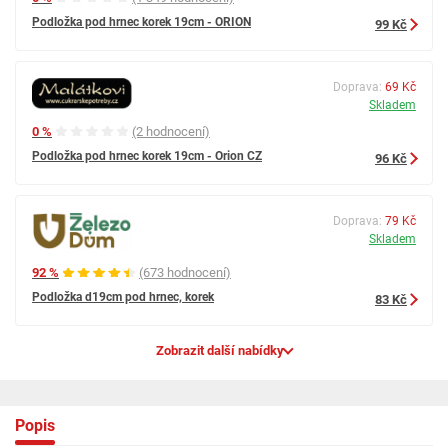
Podložka pod hrnec korek 19cm - ORION
99 Kč
Doprava:
69 Kč
Skladem
0 %
(2 hodnocení)
Podložka pod hrnec korek 19cm - Orion CZ
96 Kč
Doprava:
79 Kč
Skladem
92 %
(673 hodnocení)
Podložka d19cm pod hrnec, korek
83 Kč
Zobrazit další nabídky
Popis