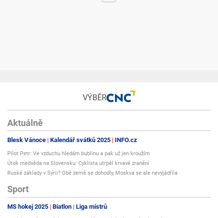
VÝBĚR
Aktuálně
Blesk Vánoce
Kalendář svátků 2025
INFO.cz
Pilot Petr: Ve vzduchu hledám bublinu a pak už jen kroužím
Útok medvěda na Slovensku: Cyklista utrpěl krvavé zranění
Ruské základy v Sýrii? Obě země se dohodly, Moskva se ale nevyjádřila
Sport
MS hokej 2025
Biatlon
Liga mistrů