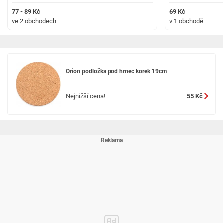
77 - 89 Kč
69 Kč
ve 2 obchodech
v 1 obchodě
Orion podložka pod hrnec korek 19cm
Nejnižší cena!
55 Kč