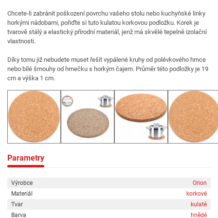
Chcete-li zabránit poškození povrchu vašeho stolu nebo kuchyňské linky
horkými nádobami, pořiďte si tuto kulatou korkovou podložku. Korek je
tvarově stálý a elastický přírodní materiál, jenž má skvělé tepelně izolační
vlastnosti.
Díky tomu již nebudete muset řešit vypálené kruhy od polévkového hrnce
nebo bílé šmouhy od hrnečku s horkým čajem. Průměr této podložky je 19
cm a výška 1 cm.
Parametry
Výrobce
Orion
Materiál
korkové
Tvar
kulaté
Barva
hnědé