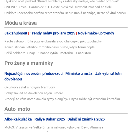
Hyského opět podržel Strnad. Problémy i záblesky naděje, kde hledat pozitiva?
ONLINE: Slavia - Pardubice 1:1. Hosté bleskově srovnali! Prosadil se Solil
Uniklo z Facebooku nového repre trenéra Denii: Babiš nechápe, Berbr přivítal naivku
Móda a krása
Jak zhubnout
Trendy nehty pro jaro 2025
Nové make-up trendy
Račte vstoupit! Bílá poprvé ukázala svou chaloupku jako z pohádky
Konec střídání letního i zimního času: Víme, kdy k tomu dojde!
Další poklad z Dunaje: Z bahna vytáhli motorku i s nacistou
Pro ženy a maminky
Nejčastější novoroční předsevzetí
Miminko a mráz
Jak vybírat letní
dovolenou
Okurkový salát s novými brambory
Dobrý základ na dovolenou nejen u moře...
Vracejí se vám doma dokola rýmy a angíny? Chyba může být v zubním kartáčku
Auto-moto
Alko-kalkulačka
Rallye Dakar 2025
Dálniční známka 2025
Moto3: Vítězství ve Velké Británii nakonec vybojoval David Almansa