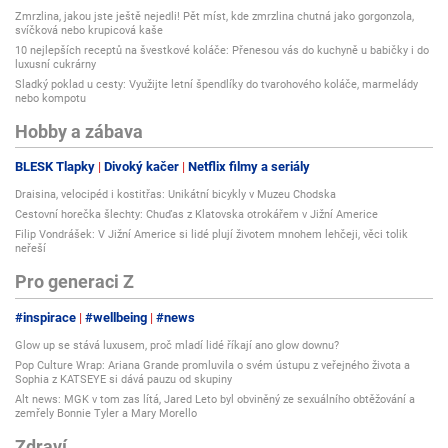
Zmrzlina, jakou jste ještě nejedli! Pět míst, kde zmrzlina chutná jako gorgonzola,
svíčková nebo krupicová kaše
10 nejlepších receptů na švestkové koláče: Přenesou vás do kuchyně u babičky i do
luxusní cukrárny
Sladký poklad u cesty: Využijte letní špendlíky do tvarohového koláče, marmelády
nebo kompotu
Hobby a zábava
BLESK Tlapky
Divoký kačer
Netflix filmy a seriály
Draisina, velocipéd i kostitřas: Unikátní bicykly v Muzeu Chodska
Cestovní horečka šlechty: Chuďas z Klatovska otrokářem v Jižní Americe
Filip Vondrášek: V Jižní Americe si lidé plují životem mnohem lehčeji, věci tolik
neřeší
Pro generaci Z
#inspirace
#wellbeing
#news
Glow up se stává luxusem, proč mladí lidé říkají ano glow downu?
Pop Culture Wrap: Ariana Grande promluvila o svém ústupu z veřejného života a
Sophia z KATSEYE si dává pauzu od skupiny
Alt news: MGK v tom zas lítá, Jared Leto byl obviněný ze sexuálního obtěžování a
zemřely Bonnie Tyler a Mary Morello
Zdraví