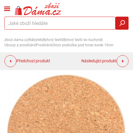
zbozi.dama.cz
|
Nábytek
|
Bytový textil
|
Bytový textil do kuchyně
|
Ubrusy a prostírání
|
Prostírání
|
Orion podložka pod hrnec korek 19cm
Předchozí produkt
Následující produkt