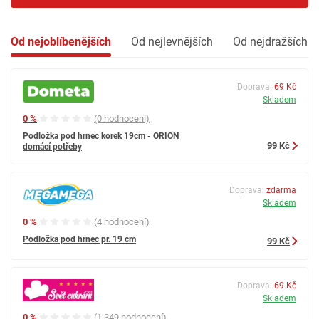
Od nejoblíbenějších
Od nejlevnějších
Od nejdražších
Doprava:
69 Kč
Skladem
0 %
(0 hodnocení)
Podložka pod hrnec korek 19cm - ORION
99 Kč
domácí potřeby
Doprava:
zdarma
Skladem
0 %
(4 hodnocení)
Podložka pod hrnec pr. 19 cm
99 Kč
Doprava:
69 Kč
Skladem
0 %
(1 349 hodnocení)