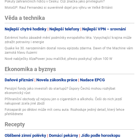
Pokuty zahraničních řidičů v Česku: Cizí značka jako privilegium?
MotoGP: Raul Fernandez si suverénně dojel pro výhru ve Velké Británii
Věda a technika
Nejlepší chytré hodinky
Nejlepší telefony
Nejlepší VPN – srovnání
Extrémní horko zásadně mění podmínky evropského léta. Vysychající krajina může
zdražit potraviny i energie
Quake ke 30. narozeninám dostal novou epizodu zdarma. Dawn of the Machine vám
zamotá hlavu iluzemi
Nové nabíječky AlzaPower jsou maličké, přesto poskytují výkon 100 W
Ekonomika a byznys
Daňové přiznání
Novela zákoníku práce
Nadace EPCG
Penzijní fondy jako investoři do startupů? Úspory Čechů mohou rozhýbat
ekonomický růst
Příhraniční obchody už nejsou jen o cigaretách a alkoholu. Češi do nich jezdí
nakupovat zcela jiné zboží
Fotoaparát po dědovi může mít cenu auta. Rozhoduje jediný detail, který lehce
přehlédnete
Recepty
Oblíbené zimní polévky
Domácí pekárny
Jídlo podle horoskopu