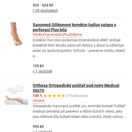
525 - 624 Kč
v 39 obchodech
Sanomed Silikonový korektor hallux valgus s
perforací Plus bílá
Výrobce
Typ produktu
Použití
Barva
Korektor Duo plus poskytuje dvojnásobný efekt: snižuje
bolestivé tření kloubu palce při dotyku s obuví a odtlačuje
palec do správné polohy. Výhody: - prevence vzniku otlaků
a...
129 Kč
v 1 obchodě
Orthexa Ortopedický polštář pod nohy Medical
50x70
100 %
(1 hodnocení)
Výrobce
Ortopedicky tvarovaný polštář pro zmírnění bolestí Polštář
medical pomáhá při prevenci a léčbě různých stavů, jako
jsou křečové žíly, bolesti kolen nebo kotníků, otoky nohou...
990 Kč