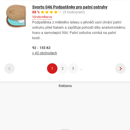
Svorto 046 Podpatěnky pro patní ostruhy
88 %
(5 hodnocení)
Výrobce
Barva
Podpatěnka z měkkého latexu s jehněčí usní chrání patní
ostruhu před tlakem a zajišťuje pohodlí díky anatomickému
tvaru a samolepicí fólii. Patní ostruha vzniká na patní
kosti...
92 - 155 Kč
v 43 obchodech
1
2
3
...