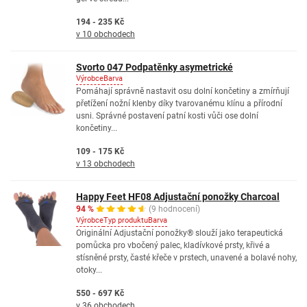
194 - 235 Kč
v 10 obchodech
Svorto 047 Podpatěnky asymetrické
Výrobce
Barva
Pomáhají správně nastavit osu dolní končetiny a zmírňují
přetížení nožní klenby díky tvarovanému klínu a přírodní
usni. Správné postavení patní kosti vůči ose dolní
končetiny...
109 - 175 Kč
v 13 obchodech
Happy Feet HF08 Adjustační ponožky Charcoal
94 %
(9 hodnocení)
Výrobce
Typ produktu
Barva
Originální Adjustační ponožky® slouží jako terapeutická
pomůcka pro vbočený palec, kladívkové prsty, křivé a
stísněné prsty, časté křeče v prstech, unavené a bolavé nohy,
otoky...
550 - 697 Kč
v 36 obchodech