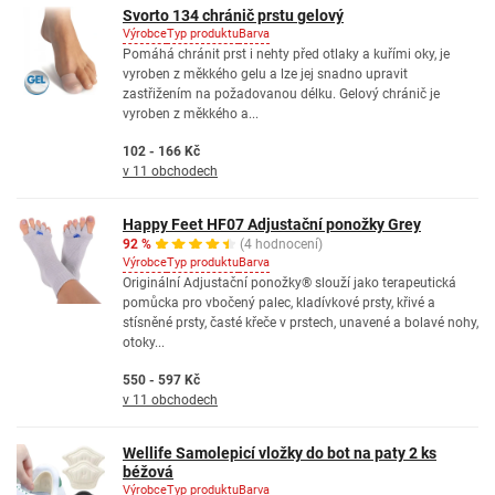
Svorto 134 chránič prstu gelový
Výrobce
Typ produktu
Barva
Pomáhá chránit prst i nehty před otlaky a kuřími oky, je
vyroben z měkkého gelu a lze jej snadno upravit
zastřižením na požadovanou délku. Gelový chránič je
vyroben z měkkého a...
102 - 166 Kč
v 11 obchodech
Happy Feet HF07 Adjustační ponožky Grey
92 %
(4 hodnocení)
Výrobce
Typ produktu
Barva
Originální Adjustační ponožky® slouží jako terapeutická
pomůcka pro vbočený palec, kladívkové prsty, křivé a
stísněné prsty, časté křeče v prstech, unavené a bolavé nohy,
otoky...
550 - 597 Kč
v 11 obchodech
Wellife Samolepicí vložky do bot na paty 2 ks
béžová
Výrobce
Typ produktu
Barva