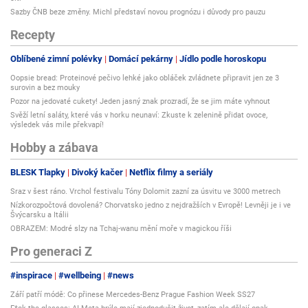
Sazby ČNB beze změny. Michl představí novou prognózu i důvody pro pauzu
Recepty
Oblíbené zimní polévky
Domácí pekárny
Jídlo podle horoskopu
Oopsie bread: Proteinové pečivo lehké jako obláček zvládnete připravit jen ze 3
surovin a bez mouky
Pozor na jedovaté cukety! Jeden jasný znak prozradí, že se jim máte vyhnout
Svěží letní saláty, které vás v horku neunaví: Zkuste k zelenině přidat ovoce,
výsledek vás mile překvapí!
Hobby a zábava
BLESK Tlapky
Divoký kačer
Netflix filmy a seriály
Sraz v šest ráno. Vrchol festivalu Tóny Dolomit zazní za úsvitu ve 3000 metrech
Nízkorozpočtová dovolená? Chorvatsko jedno z nejdražších v Evropě! Levněji je i ve
Švýcarsku a Itálii
OBRAZEM: Modré slzy na Tchaj-wanu mění moře v magickou říši
Pro generaci Z
#inspirace
#wellbeing
#news
Září patří módě: Co přinese Mercedes-Benz Prague Fashion Week SS27