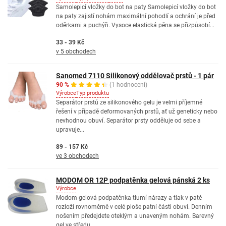
Samolepicí vložky do bot na paty Samolepicí vložky do bot
na paty zajistí nohám maximální pohodlí a ochrání je před
oděrkami a puchýři. Vysoce elastická pěna se přizpůsobí...
33 - 39 Kč
v 5 obchodech
Sanomed 7110 Silikonový oddělovač prstů - 1 pár
90 %
(1 hodnocení)
Výrobce
Typ produktu
Separátor prstů ze silikonového gelu je velmi příjemné
řešení v případě deformovaných prstů, ať už geneticky nebo
nevhodnou obuví. Separátor prsty odděluje od sebe a
upravuje...
89 - 157 Kč
ve 3 obchodech
MODOM OR 12P podpatěnka gelová pánská 2 ks
Výrobce
Modom gelová podpatěnka tlumí nárazy a tlak v patě
rozloží rovnoměrně v celé ploše patní části obuvi. Denním
nošením předejdete oteklým a unaveným nohám. Barevný
gel ve středu...