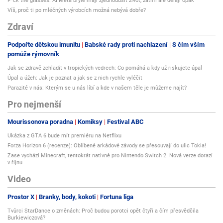
F*ck the glasses: AI Meta brýle mají zjednodušit život, zatím ale dělají opak
Víš, proč ti po mléčných výrobcích možná nebývá dobře?
Zdraví
Podpořte dětskou imunitu
Babské rady proti nachlazení
S čím vším
pomůže rýmovník
Jak se zdravě zchladit v tropických vedrech: Co pomáhá a kdy už riskujete úpal
Úpal a úžeh: Jak je poznat a jak se z nich rychle vyléčit
Parazité v nás: Kterým se u nás líbí a kde v našem těle je můžeme najít?
Pro nejmenší
Mourissonova poradna
Komiksy
Festival ABC
Ukázka z GTA 6 bude mít premiéru na Netflixu
Forza Horizon 6 (recenze): Oblíbené arkádové závody se přesouvají do ulic Tokia!
Zase vychází Minecraft, tentokrát nativně pro Nintendo Switch 2. Nová verze dorazí
v říjnu
Video
Prostor X
Branky, body, kokoti
Fortuna liga
Tvůrci StarDance o změnách: Proč budou porotci opět čtyři a čím přesvědčila
Burkiewiczová?