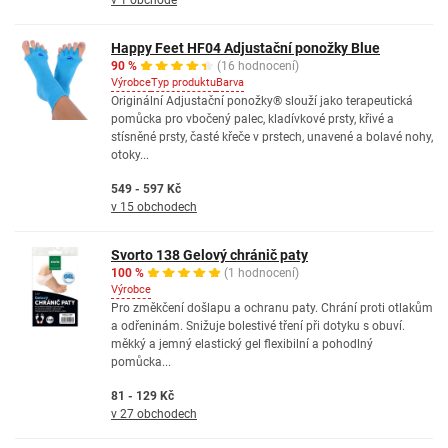
v 1 obchodě
Happy Feet HF04 Adjustační ponožky Blue
90 %
(16 hodnocení)
Výrobce
Typ produktu
Barva
Originální Adjustační ponožky® slouží jako terapeutická
pomůcka pro vbočený palec, kladívkové prsty, křivé a
stísněné prsty, časté křeče v prstech, unavené a bolavé nohy,
otoky...
549 - 597 Kč
v 15 obchodech
Svorto 138 Gelový chránič paty
100 %
(1 hodnocení)
Výrobce
Pro změkčení došlapu a ochranu paty. Chrání proti otlakům
a odřeninám. Snižuje bolestivé tření při dotyku s obuví.
měkký a jemný elastický gel flexibilní a pohodlný
pomůcka...
81 - 129 Kč
v 27 obchodech