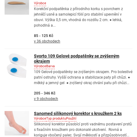
Výrobce
Korekční podpatěnka z přírodního korku s povrchem z
jehněčí usně a samolepicí fólií pro stabilní upevnění v
obuvi. Výška 0,5 cm, vhodná do rozdílu 2 cm. ● lehká,
pohodlná a...
85 - 125 Kč
v 36 obchodech
Svorto 109 Gelové podpatěnky se zvýšeným
okrajem
Výrobce
Barva
109 Gelové podpatěnky se zvýšeným okrajem. Pro bolestivé
patní ostruhy. Vyšší ochrana a stabilizace paty při chůzi. ●
měkký a jemný gel ● zvýšený okraj chrání patu při chůzi...
205 - 346 Kč
v 9 obchodech
Sanomed silikonový korektor s kroužkem 2 ks
Výrobce
Typ produktu
Použití
Silikonový korektor působící proti vadnému postavení prstů
s fixačním kroužkem pro dokonalé ukotvení. Rovná a
koriguje vbočený palec. Svojí měkkostí a přizpůsobivostí...