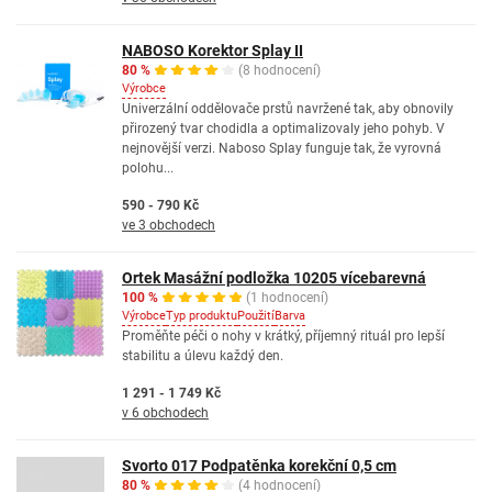
NABOSO Korektor Splay II
80 %
(8 hodnocení)
Výrobce
Univerzální oddělovače prstů navržené tak, aby obnovily
přirozený tvar chodidla a optimalizovaly jeho pohyb. V
nejnovější verzi. Naboso Splay funguje tak, že vyrovná
polohu...
590 - 790 Kč
ve 3 obchodech
Ortek Masážní podložka 10205 vícebarevná
100 %
(1 hodnocení)
Výrobce
Typ produktu
Použití
Barva
Proměňte péči o nohy v krátký, příjemný rituál pro lepší
stabilitu a úlevu každý den.
1 291 - 1 749 Kč
v 6 obchodech
Svorto 017 Podpatěnka korekční 0,5 cm
80 %
(4 hodnocení)