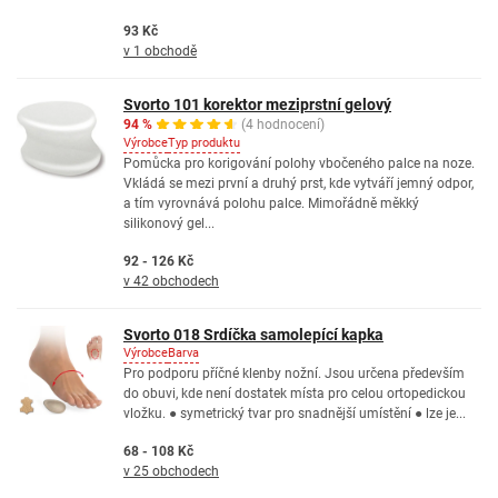
93 Kč
v 1 obchodě
Svorto 101 korektor meziprstní gelový
94 %
(4 hodnocení)
Výrobce
Typ produktu
Pomůcka pro korigování polohy vbočeného palce na noze.
Vkládá se mezi první a druhý prst, kde vytváří jemný odpor,
a tím vyrovnává polohu palce. Mimořádně měkký
silikonový gel...
92 - 126 Kč
v 42 obchodech
Svorto 018 Srdíčka samolepící kapka
Výrobce
Barva
Pro podporu příčné klenby nožní. Jsou určena především
do obuvi, kde není dostatek místa pro celou ortopedickou
vložku. ● symetrický tvar pro snadnější umístění ● lze je...
68 - 108 Kč
v 25 obchodech