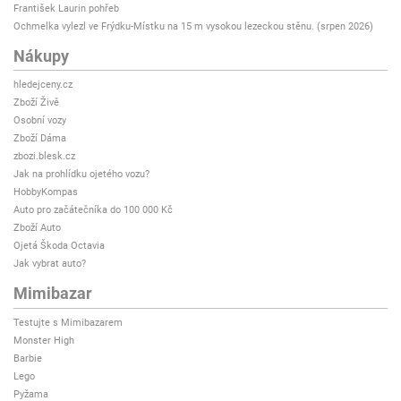
František Laurin pohřeb
Ochmelka vylezl ve Frýdku-Místku na 15 m vysokou lezeckou stěnu. (srpen 2026)
Nákupy
hledejceny.cz
Zboží Živě
Osobní vozy
Zboží Dáma
zbozi.blesk.cz
Jak na prohlídku ojetého vozu?
HobbyKompas
Auto pro začátečníka do 100 000 Kč
Zboží Auto
Ojetá Škoda Octavia
Jak vybrat auto?
Mimibazar
Testujte s Mimibazarem
Monster High
Barbie
Lego
Pyžama