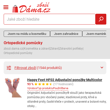
Jsem na módu a kosmetiku
Jsem zahradnice
Jsem maminka
Ortopedické pomůcky
zbozi.dama.cz
|
Kosmetika a zdraví
|
Zdraví
|
Zdravotní potřeby
|
Ortopedické pomůcky
Filtrovat zboží
(1544 produktů)
Happy Feet HF02 Adjustační ponožky Multicolor
93 %
(17 hodnocení)
Výrobce
Typ produktu
Použití
Barva
Originální Adjustační ponožky® slouží jako terapeutická
pomůcka pro vbočený palec, kladívkové prsty, křivé a
stísněné prsty, časté křeče v prstech, unavené a bolavé nohy,
otoky...