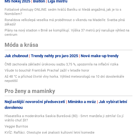
MS hokej 2025
Biatlon
Liga mistrů
Fotbalové přestupy ONLINE: sedm hráčů Baníku si hledá angažmá, jak je to s
Nombilem?
Ronaldova velkolepá veselka má proběhnout o víkendu na Madeiře: Svatba plná
zákazů!
Plány na nový stadion v Brně se komplikují. Výška 37 metrů prý narušuje výhled na
centrum
Móda a krása
Jak zhubnout
Trendy nehty pro jaro 2025
Nové make-up trendy
ČNB zachovala základní úrokovou sazbu 3,75 %, upozornila na inflační rizika
Všude to bouchá! František Prachař zažil v letadle horor
Až 48 °C a příchod čtvrté vlny horka. Výhled meteorologů na 10 dní dovolenkáře
nepotěší
Pro ženy a maminky
Nejčastější novoroční předsevzetí
Miminko a mráz
Jak vybírat letní
dovolenou
Hlasatelka a moderátorka Saskia Burešová (80) - Smrt manžela ji zdrtila! Co jí
vrátilo chuť žít?
Veggie Burritos
KVÍZ: Rafťáci. Otestujte své znalosti kultovní letní komedie