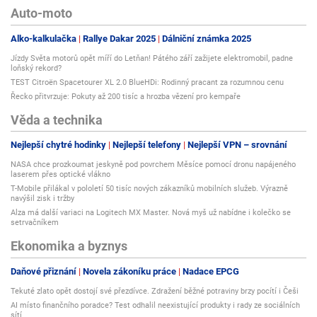
Auto-moto
Alko-kalkulačka
Rallye Dakar 2025
Dálniční známka 2025
Jízdy Světa motorů opět míří do Letňan! Pátého září zažijete elektromobil, padne
loňský rekord?
TEST Citroën Spacetourer XL 2.0 BlueHDi: Rodinný pracant za rozumnou cenu
Řecko přitvrzuje: Pokuty až 200 tisíc a hrozba vězení pro kempaře
Věda a technika
Nejlepší chytré hodinky
Nejlepší telefony
Nejlepší VPN – srovnání
NASA chce prozkoumat jeskyně pod povrchem Měsíce pomocí dronu napájeného
laserem přes optické vlákno
T-Mobile přilákal v pololetí 50 tisíc nových zákazníků mobilních služeb. Výrazně
navýšil zisk i tržby
Alza má další variaci na Logitech MX Master. Nová myš už nabídne i kolečko se
setrvačníkem
Ekonomika a byznys
Daňové přiznání
Novela zákoníku práce
Nadace EPCG
Tekuté zlato opět dostojí své přezdívce. Zdražení běžné potraviny brzy pocítí i Češi
AI místo finančního poradce? Test odhalil neexistující produkty i rady ze sociálních
sítí