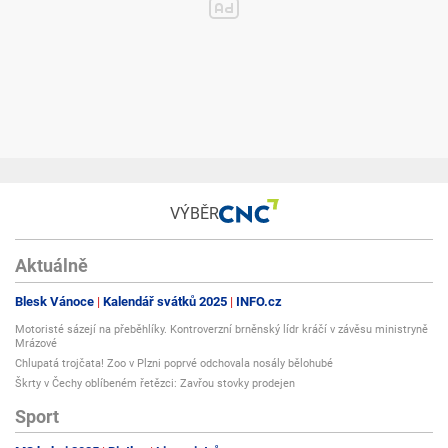
VÝBĚR
Aktuálně
Blesk Vánoce
Kalendář svátků 2025
INFO.cz
Motoristé sázejí na přeběhlíky. Kontroverzní brněnský lídr kráčí v závěsu ministryně
Mrázové
Chlupatá trojčata! Zoo v Plzni poprvé odchovala nosály bělohubé
Škrty v Čechy oblíbeném řetězci: Zavřou stovky prodejen
Sport