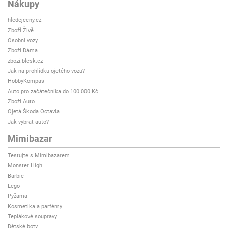
Nákupy
hledejceny.cz
Zboží Živě
Osobní vozy
Zboží Dáma
zbozi.blesk.cz
Jak na prohlídku ojetého vozu?
HobbyKompas
Auto pro začátečníka do 100 000 Kč
Zboží Auto
Ojetá Škoda Octavia
Jak vybrat auto?
Mimibazar
Testujte s Mimibazarem
Monster High
Barbie
Lego
Pyžama
Kosmetika a parfémy
Teplákové soupravy
Dětské boty