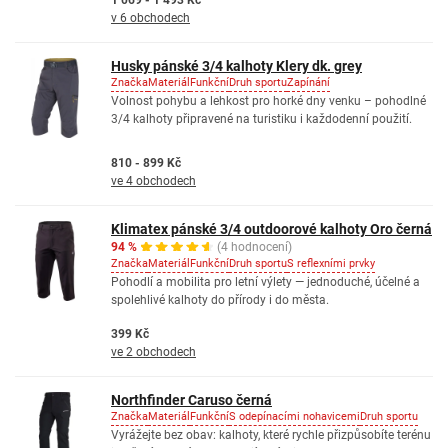
1 069 - 1 493 Kč
v 6 obchodech
Husky pánské 3/4 kalhoty Klery dk. grey
Značka
Materiál
Funkční
Druh sportu
Zapínání
Volnost pohybu a lehkost pro horké dny venku – pohodlné
3/4 kalhoty připravené na turistiku i každodenní použití.
810 - 899 Kč
ve 4 obchodech
Klimatex pánské 3/4 outdoorové kalhoty Oro černá
94 %
(4 hodnocení)
Značka
Materiál
Funkční
Druh sportu
S reflexními prvky
Pohodlí a mobilita pro letní výlety — jednoduché, účelné a
spolehlivé kalhoty do přírody i do města.
399 Kč
ve 2 obchodech
Northfinder Caruso černá
Značka
Materiál
Funkční
S odepínacími nohavicemi
Druh sportu
Vyrážejte bez obav: kalhoty, které rychle přizpůsobíte terénu