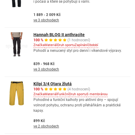
i počasí a které se pohybují s vámi.
1 889 - 2 009 Kč
ve 3 obchodech
Hannah BLOG II anthracite
100 %
(1 hodnocení)
Značka
Materiál
Druh sportu
Zapínání
Období
Pohodlí a nenucený styl pro denní i víkendové výpravy.
839 - 968 Kč
ve 3 obchodech
Kilpi 3/4 Otara žlutá
100 %
(4 hodnocení)
Značka
Materiál
Funkční
Druh sportu
S membránou
Pohodlné a funkční kalhoty pro aktivní dny – spojují
volnost pohybu, ochranu proti přeháňkám a praktické
kapsy.
899 Kč
ve 2 obchodech