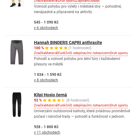
Značka
Materiál
Druh sportu
Zapínání
Období
Volnost pohybu pro výlety i městské dny — pohodlné,
nenápadné a připravené na aktivity.
545 - 1 090 Kč
v 6 obchodech
Hannah BINDERS CAPRI anthracite
100 %
(1 hodnocení)
Značka
Materiál
Funkční
S odepínacími nohavicemi
Druh sportu
Pohodlí a volnost pohybu pro letní túry i každodenní
přesuny ve městě.
1 034 - 1 590 Kč
v 8 obchodech
Kilpi Hosio černá
92 %
(8 hodnocení)
Značka
Materiál
Funkční
S odepínacími nohavicemi
Druh sportu
Univerzální outdoorové kalhoty, které zvládnou proměnlivé
počasí i náročné traily — pohodlí a funkčnost v jednom.
928 - 1 800 Kč
v 11 obchodech