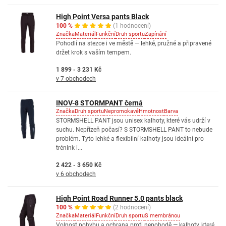
High Point Versa pants Black
100 %
(1 hodnocení)
Značka
Materiál
Funkční
Druh sportu
Zapínání
Pohodlí na stezce i ve městě — lehké, pružné a připravené
držet krok s vaším tempem.
1 899 - 3 231 Kč
v 7 obchodech
INOV-8 STORMPANT černá
Značka
Druh sportu
Nepromokavé
Hmotnost
Barva
STORMSHELL PANT jsou unisex kalhoty, které vás udrží v
suchu. Nepřízeň počasí? S STORMSHELL PANT to nebude
problém. Tyto lehké a flexibilní kalhoty jsou ideální pro
trénink i...
2 422 - 3 650 Kč
v 6 obchodech
High Point Road Runner 5.0 pants black
100 %
(2 hodnocení)
Značka
Materiál
Funkční
Druh sportu
S membránou
Volnost pohybu a ochrana proti nepohodě — kalhoty, které