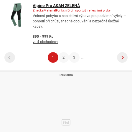
Alpine Pro AKAN ZELENÁ
Značka
Materiál
Funkční
Druh sportu
S reflexními prvky
Volnost pohybu a spolehlivá výbava pro podzimní výlety —
pohodlí při chůzi, snadné obouvání a bezpečné úložné
kapsy.
890 - 999 Kč
ve 4 obchodech
1
2
3
...