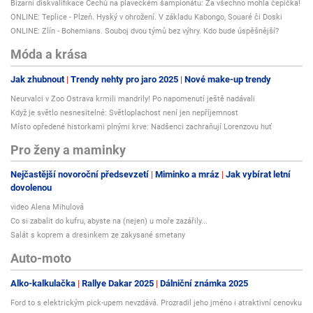
Bizarní diskvalifikace Čechů na plaveckém šampionátu: Za všechno mohla čepička!
ONLINE: Teplice - Plzeň. Hyský v ohrožení. V základu Kabongo, Souaré či Doski
ONLINE: Zlín - Bohemians. Souboj dvou týmů bez výhry. Kdo bude úspěšnější?
Móda a krása
Jak zhubnout
Trendy nehty pro jaro 2025
Nové make-up trendy
Neurvalci v Zoo Ostrava krmili mandrily! Po napomenutí ještě nadávali
Když je světlo nesnesitelné: Světloplachost není jen nepříjemnost
Místo opředené historkami plnými krve: Nadšenci zachraňují Lorenzovu huť
Pro ženy a maminky
Nejčastější novoroční předsevzetí
Miminko a mráz
Jak vybírat letní
dovolenou
video Alena Mihulová
Co si zabalit do kufru, abyste na (nejen) u moře zazářily...
Salát s koprem a dresinkem ze zakysané smetany
Auto-moto
Alko-kalkulačka
Rallye Dakar 2025
Dálniční známka 2025
Ford to s elektrickým pick-upem nevzdává. Prozradil jeho jméno i atraktivní cenovku