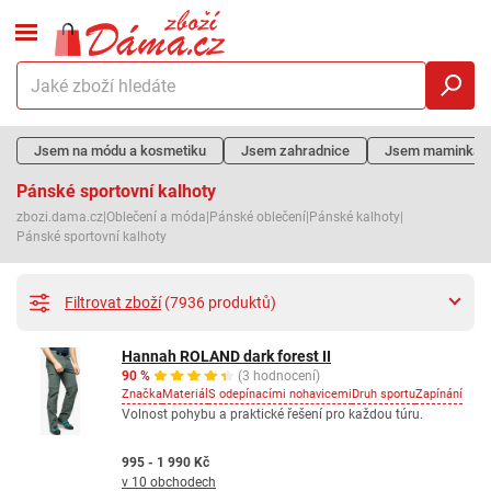
Jsem na módu a kosmetiku
Jsem zahradnice
Jsem maminka
Pánské sportovní kalhoty
zbozi.dama.cz
|
Oblečení a móda
|
Pánské oblečení
|
Pánské kalhoty
|
Pánské sportovní kalhoty
Filtrovat zboží
(7936 produktů)
Hannah ROLAND dark forest II
90 %
(3 hodnocení)
Značka
Materiál
S odepínacími nohavicemi
Druh sportu
Zapínání
Volnost pohybu a praktické řešení pro každou túru.
995 - 1 990 Kč
v 10 obchodech