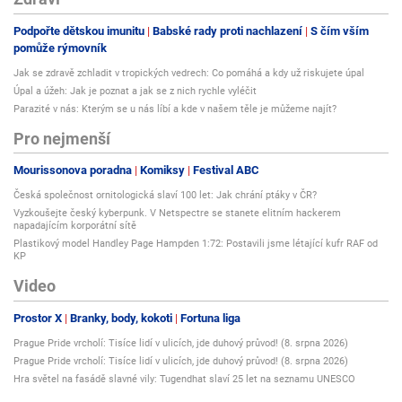
Podpořte dětskou imunitu
Babské rady proti nachlazení
S čím vším
pomůže rýmovník
Jak se zdravě zchladit v tropických vedrech: Co pomáhá a kdy už riskujete úpal
Úpal a úžeh: Jak je poznat a jak se z nich rychle vyléčit
Parazité v nás: Kterým se u nás líbí a kde v našem těle je můžeme najít?
Pro nejmenší
Mourissonova poradna
Komiksy
Festival ABC
Česká společnost ornitologická slaví 100 let: Jak chrání ptáky v ČR?
Vyzkoušejte český kyberpunk. V Netspectre se stanete elitním hackerem
napadajícím korporátní sítě
Plastikový model Handley Page Hampden 1:72: Postavili jsme létající kufr RAF od
KP
Video
Prostor X
Branky, body, kokoti
Fortuna liga
Prague Pride vrcholí: Tisíce lidí v ulicích, jde duhový průvod! (8. srpna 2026)
Prague Pride vrcholí: Tisíce lidí v ulicích, jde duhový průvod! (8. srpna 2026)
Hra světel na fasádě slavné vily: Tugendhat slaví 25 let na seznamu UNESCO