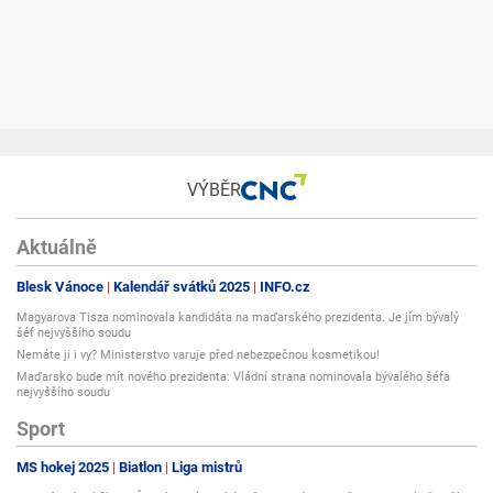
VÝBĚR
Aktuálně
Blesk Vánoce
Kalendář svátků 2025
INFO.cz
Magyarova Tisza nominovala kandidáta na maďarského prezidenta. Je jím bývalý
šéf nejvyššího soudu
Nemáte ji i vy? Ministerstvo varuje před nebezpečnou kosmetikou!
Maďarsko bude mít nového prezidenta: Vládní strana nominovala bývalého šéfa
nejvyššího soudu
Sport
MS hokej 2025
Biatlon
Liga mistrů