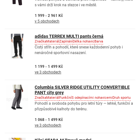
s vámi drží krok na stezce i ve městě.
1 999 - 2 961 Kč
v 5 obchodech
adidas TERREX MULTI pants černá
Značka
Materiál
Zapínání
Délka nohavic
Barva
Čistý střih a pohodlí, které snese každodenní pohyb i
nenáročné sportovní nasazení.
1 199 - 1 499 Kč
ve 3 obchodech
Columbia SILVER RIDGE UTILITY CONVERTIBLE
PANT city grey
Značka
Materiál
Funkční
S odepínacími nohavicemi
Druh sportu
Pohodlí a svoboda pohybu pro letní túry — lehké, funkční a
přizpůsobivé kalhoty do terénu.
1 068 - 1 499 Kč
ve 3 obchodech