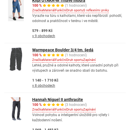
Kilpi OTARA-M Tmavě modrá
100 %
(1 hodnocení)
Značka
Materiál
Funkční
Druh sportu
S reflexními prvky
Vyrazte na túru s kalhotami, které vás nepřibrzdí: pohodlí,
odolnost a praktičnost v terénu i ve městě.
579 - 899 Kč
v 9 obchodech
Warmpeace Boulder 3/4 tm. šedá
100 %
(1 hodnocení)
Značka
Materiál
Funkční
Druh sportu
Zapínání
Lehké, pružné a odolné kalhoty, které usnadní pohyb při
výstupech a zároveň se snadno sbalí do batohu.
1 140 - 1 710 Kč
v 8 obchodech
Hannah Niguel II anthracite
100 %
(3 hodnocení)
Značka
Materiál
Funkční
Druh sportu
Zapínání
Volnost pohybu a inteligentní úložiště pro výlety i
každodenní nošení.