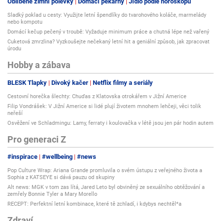
Oblíbené zimní polévky
Domácí pekárny
Jídlo podle horoskopu
Sladký poklad u cesty: Využijte letní špendlíky do tvarohového koláče, marmelády
nebo kompotu
Domácí kečup pečený v troubě: Vyžaduje minimum práce a chutná lépe než vařený
Cuketová zmrzlina? Vyzkoušejte nečekaný letní hit a geniální způsob, jak zpracovat
úrodu
Hobby a zábava
BLESK Tlapky
Divoký kačer
Netflix filmy a seriály
Cestovní horečka šlechty: Chuďas z Klatovska otrokářem v Jižní Americe
Filip Vondrášek: V Jižní Americe si lidé plují životem mnohem lehčeji, věci tolik
neřeší
Osvěžení ve Schladmingu: Lamy, ferraty i koulovačka v létě jsou jen pár hodin autem
Pro generaci Z
#inspirace
#wellbeing
#news
Pop Culture Wrap: Ariana Grande promluvila o svém ústupu z veřejného života a
Sophia z KATSEYE si dává pauzu od skupiny
Alt news: MGK v tom zas lítá, Jared Leto byl obviněný ze sexuálního obtěžování a
zemřely Bonnie Tyler a Mary Morello
RECEPT: Perfektní letní kombinace, které tě zchladí, i kdybys nechtěl*a
Zdraví