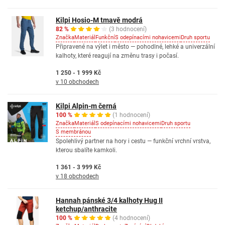
Kilpi Hosio-M tmavě modrá
82 %
(3 hodnocení)
Značka
Materiál
Funkční
S odepínacími nohavicemi
Druh sportu
Připravené na výlet i město — pohodlné, lehké a univerzální
kalhoty, které reagují na změnu trasy i počasí.
1 250 - 1 999 Kč
v 10 obchodech
Kilpi Alpin-m černá
100 %
(1 hodnocení)
Značka
Materiál
S odepínacími nohavicemi
Druh sportu
S membránou
Spolehlivý partner na hory i cestu — funkční vrchní vrstva,
kterou sbalíte kamkoli.
1 361 - 3 999 Kč
v 18 obchodech
Hannah pánské 3/4 kalhoty Hug II
ketchup/anthracite
100 %
(4 hodnocení)