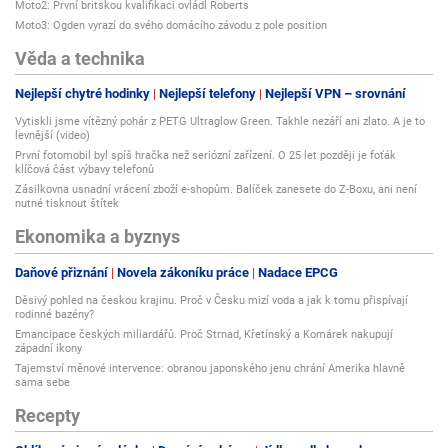
Moto2: První britskou kvalifikaci ovládl Roberts
Moto3: Ogden vyrazí do svého domácího závodu z pole position
Věda a technika
Nejlepší chytré hodinky
Nejlepší telefony
Nejlepší VPN – srovnání
Vytiskli jsme vítězný pohár z PETG Ultraglow Green. Takhle nezáří ani zlato. A je to
levnější (video)
První fotomobil byl spíš hračka než seriózní zařízení. O 25 let později je foťák
klíčová část výbavy telefonů
Zásilkovna usnadní vrácení zboží e-shopům. Balíček zanesete do Z-Boxu, ani není
nutné tisknout štítek
Ekonomika a byznys
Daňové přiznání
Novela zákoníku práce
Nadace EPCG
Děsivý pohled na českou krajinu. Proč v Česku mizí voda a jak k tomu přispívají
rodinné bazény?
Emancipace českých miliardářů. Proč Strnad, Křetínský a Komárek nakupují
západní ikony
Tajemství měnové intervence: obranou japonského jenu chrání Amerika hlavně
sama sebe
Recepty