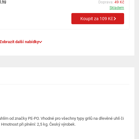
5 kg
Doprava:
49 Kč
Skladem
Koupit za 109 Kč
Zobrazit další nabídky
í s uhlím od značky PE-PO. Vhodné pro všechny typy grilů na dřevěné uhlí či
. Hmotnost při plnění: 2,5 kg. Český výrobek.