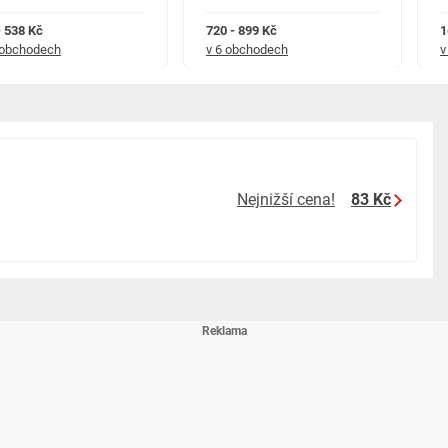
- 538 Kč
720 - 899 Kč
1
 obchodech
v 6 obchodech
v
Nejnižší cena!
83 Kč