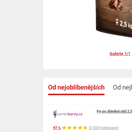
Galerie 1/1
Od nejoblíbenějších
Od nej
Pe-po dřevěné uhlí 2.
97 %
(2 555 hodnocení)