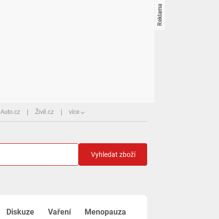
Auto.cz
Živě.cz
více
Vyhledat zboží
Diskuze
Vaření
Menopauza