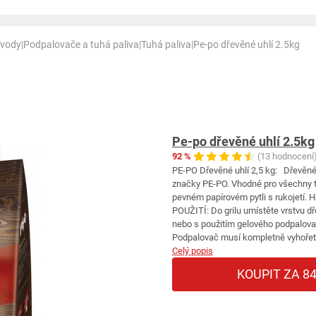
 vody
|
Podpalovače a tuhá paliva
|
Tuhá paliva
|
Pe-po dřevěné uhlí 2.5kg
Pe-po dřevěné uhlí 2.5kg
92 %
(13 hodnocení
PE-PO Dřevěné uhlí 2,5 kg: Dřevěné uhl
značky PE-PO. Vhodné pro všechny typ
pevném papírovém pytli s rukojetí. H
POUŽITÍ: Do grilu umístěte vrstvu d
nebo s použitím gelového podpalova
Podpalovač musí kompletně vyhořet př
Celý popis
KOUPIT ZA 84