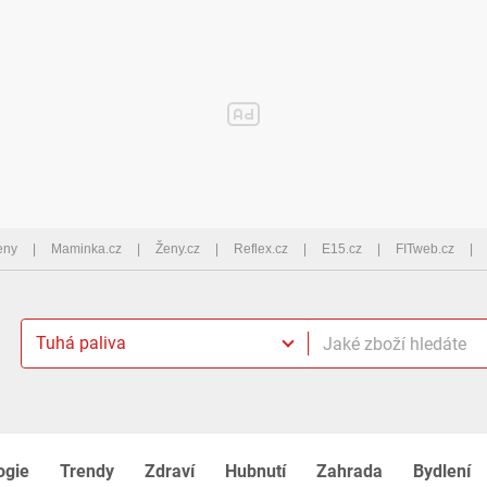
eny
Maminka.cz
Ženy.cz
Reflex.cz
E15.cz
FITweb.cz
Tuhá paliva
ogie
Trendy
Zdraví
Hubnutí
Zahrada
Bydlení