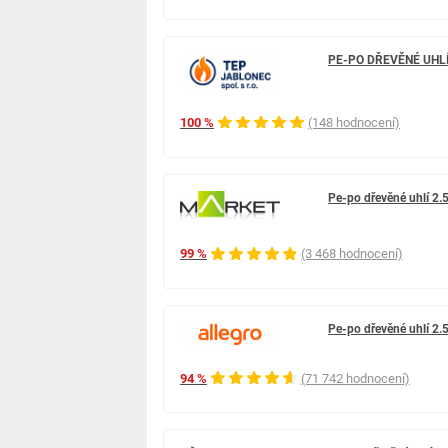
PE-PO DŘEVĚNÉ UHLÍ
100 %
(148 hodnocení)
Pe-po dřevěné uhlí 2.
99 %
(3 468 hodnocení)
Pe-po dřevěné uhlí 2.
94 %
(71 742 hodnocení)