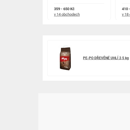
359 - 650 Kč
410 
chodech
v 14 obchodech
v 18
PE-PO DŘEVĚNÉ UHLÍ 2,5 kg