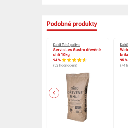
Podobné produkty
há paliva
Další Tuhá paliva
Další
plus A1 15 kg
Servis Les Gastro dřevěné
Webe
uhlí 10kg
brik
94 %
95 %
cení)
(52 hodnocení)
(74 
Previous