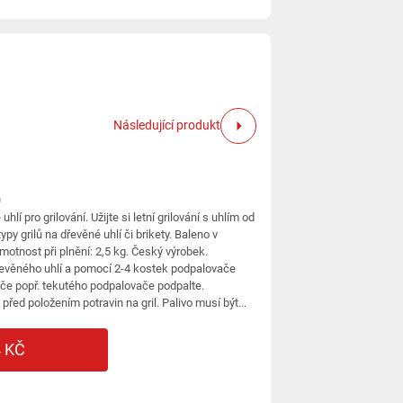
Následující produkt
)
í pro grilování. Užijte si letní grilování s uhlím od
y grilů na dřevěné uhlí či brikety. Baleno v
motnost při plnění: 2,5 kg. Český výrobek.
řevěného uhlí a pomocí 2-4 kostek podpalovače
če popř. tekutého podpalovače podpalte.
ed položením potravin na gril. Palivo musí být...
 KČ