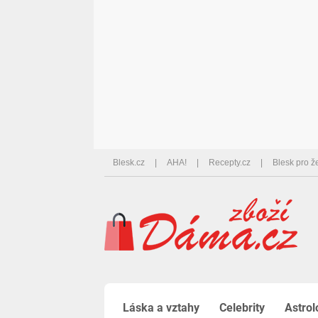
Blesk.cz
AHA!
Recepty.cz
Blesk pro ž
Láska a vztahy
Celebrity
Astrol