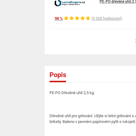
PE-PO dřevěné uhlí 2,
98 %
(3 528 hodnocení)
Popis
PE-PO Dřevěné uhlí 2,5 kg:
Dřevěné uhlí pro grilování. Užijte si letní grilován
brikety. Baleno v pevném papírovém pytli s rukojetí