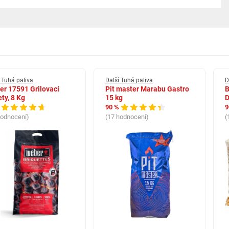
 Tuhá paliva
Další Tuhá paliva
D
r 17591 Grilovací
Pit master Marabu Gastro
B
ety, 8 Kg
15 kg
D
90 %
9
hodnocení)
(17 hodnocení)
(