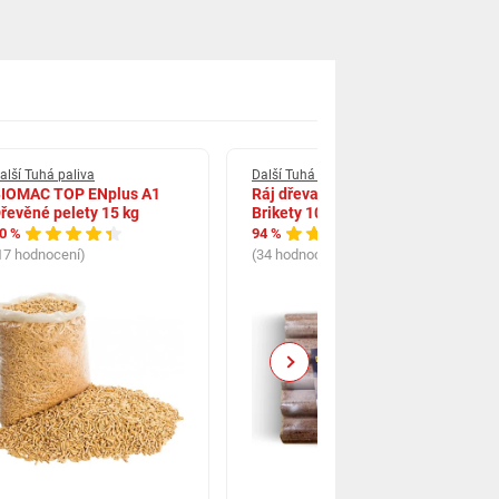
alší Tuhá paliva
Další Tuhá paliva
IOMAC TOP ENplus A1
Ráj dřeva Jacer dřevěné
řevěné pelety 15 kg
Brikety 10 kg
0 %
94 %
17 hodnocení)
(34 hodnocení)
Next