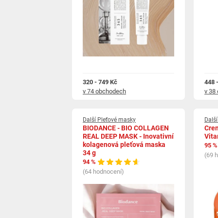
320 - 749 Kč
448 
v 74 obchodech
v 38
Další Pleťové masky
Další
BIODANCE - BIO COLLAGEN
Crem
REAL DEEP MASK - Inovativní
Vit
kolagenová pleťová maska
95 %
34 g
(69 
94 %
(64 hodnocení)