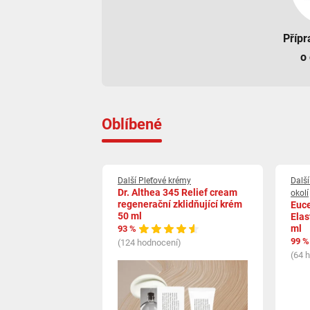
Přípr
o 
Oblíbené
Další Pleťové krémy
Další
Dr. Althea 345 Relief cream
okolí
regenerační zklidňující krém
Euce
50 ml
Elas
ml
93 %
99 %
(124 hodnocení)
(64 