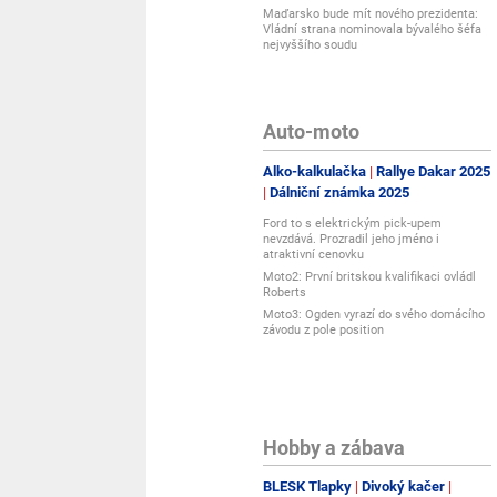
Maďarsko bude mít nového prezidenta:
Vládní strana nominovala bývalého šéfa
nejvyššího soudu
Auto-moto
Alko-kalkulačka
Rallye Dakar 2025
Dálniční známka 2025
Ford to s elektrickým pick-upem
nevzdává. Prozradil jeho jméno i
atraktivní cenovku
Moto2: První britskou kvalifikaci ovládl
Roberts
Moto3: Ogden vyrazí do svého domácího
závodu z pole position
Hobby a zábava
BLESK Tlapky
Divoký kačer