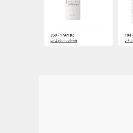
350 - 1 569 Kč
104 
ve 4 obchodech
v 6 