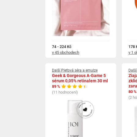
74 - 224 Kč
178 
v 45 obchodech
v 1 
Další Pleťová séra a emulze
Další
Geek & Gorgeous A-Game 5
Ziaj
sérum 0,05% retinalem 30 ml
zkli
zaru
89 %
80 %
(11 hodnocení)
(2 h