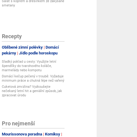
Salát s koprem a dresinkem ze zakysané
smetany
Recepty
Oblíbené zimní polévky
Domácí
pekárny
Jídlo podle horoskopu
Sladký poklad u cesty: Využijte letní
špendlíky do tvarohového koláče,
marmelády nebo kompotu
Domácí kečup pečený v troubě: Vyžaduje
minimum práce a chutná lépe než vařený
Cuketová zmrzlina? Vyzkoušejte
nečekaný letní hit a geniální způsob, jak
zpracovat úrodu
Pro nejmenší
Mourissonova poradna
Komiksy