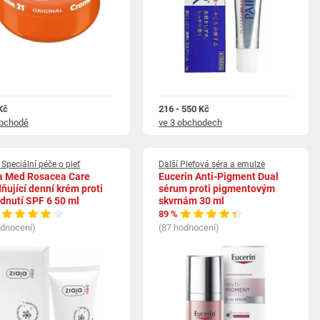
Kč
216 - 550 Kč
obchodě
ve 3 obchodech
 Speciální péče o pleť
Další Pleťová séra a emulze
a Med Rosacea Care
Eucerin Anti-Pigment Dual
dňující denní krém proti
sérum proti pigmentovým
dnutí SPF 6 50 ml
skvrnám 30 ml
89 %
odnocení)
(87 hodnocení)