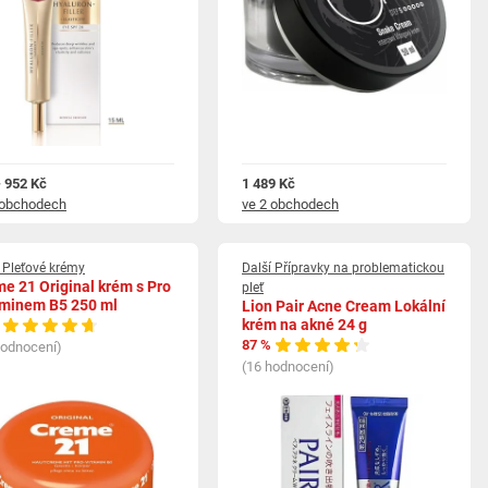
- 952 Kč
1 489 Kč
 obchodech
ve 2 obchodech
 Pleťové krémy
Další Přípravky na problematickou
e 21 Original krém s Pro
pleť
aminem B5 250 ml
Lion Pair Acne Cream Lokální
krém na akné 24 g
87 %
hodnocení)
(16 hodnocení)