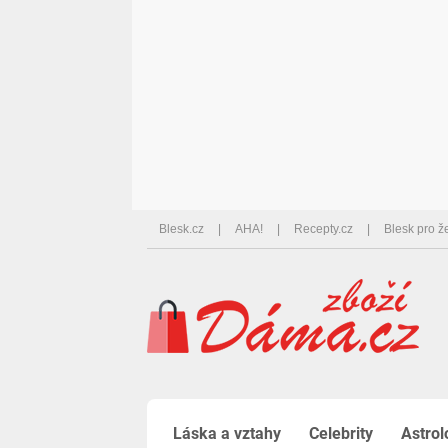
Blesk.cz
AHA!
Recepty.cz
Blesk pro ž
Láska a vztahy
Celebrity
Astrol