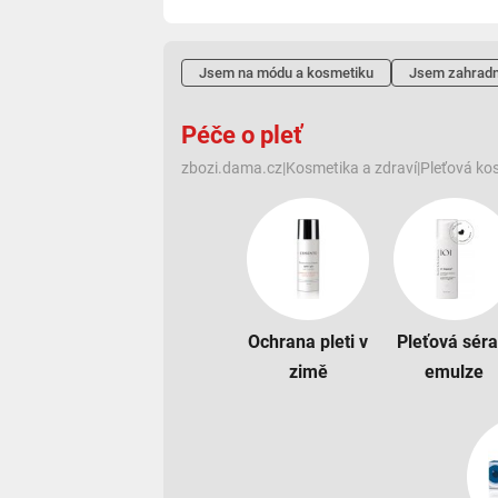
Jsem na módu a kosmetiku
Jsem zahradn
Péče o pleť
zbozi.dama.cz
|
Kosmetika a zdraví
|
Pleťová ko
Ochrana pleti v
Pleťová séra
zimě
emulze