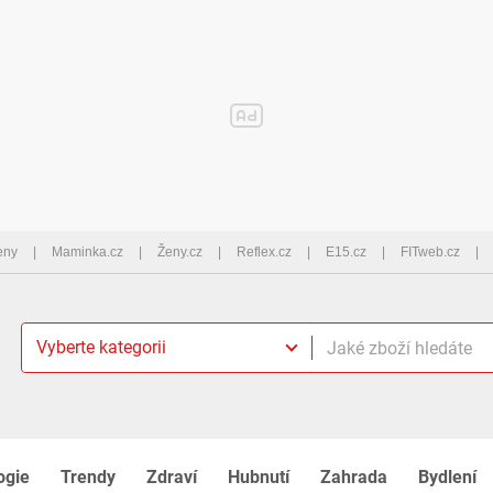
eny
Maminka.cz
Ženy.cz
Reflex.cz
E15.cz
FITweb.cz
Vyberte kategorii
ogie
Trendy
Zdraví
Hubnutí
Zahrada
Bydlení