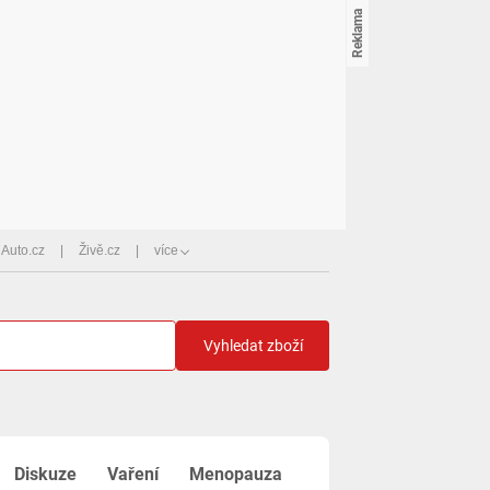
Auto.cz
Živě.cz
více
Vyhledat zboží
Diskuze
Vaření
Menopauza