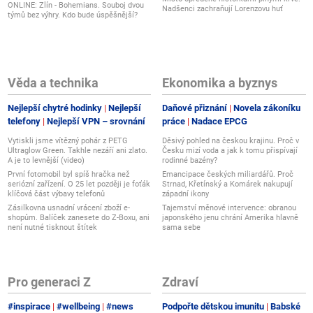
ONLINE: Zlín - Bohemians. Souboj dvou
Nadšenci zachraňují Lorenzovu huť
týmů bez výhry. Kdo bude úspěšnější?
Věda a technika
Ekonomika a byznys
Nejlepší chytré hodinky
Nejlepší
Daňové přiznání
Novela zákoníku
telefony
Nejlepší VPN – srovnání
práce
Nadace EPCG
Vytiskli jsme vítězný pohár z PETG
Děsivý pohled na českou krajinu. Proč v
Ultraglow Green. Takhle nezáří ani zlato.
Česku mizí voda a jak k tomu přispívají
A je to levnější (video)
rodinné bazény?
První fotomobil byl spíš hračka než
Emancipace českých miliardářů. Proč
seriózní zařízení. O 25 let později je foťák
Strnad, Křetínský a Komárek nakupují
klíčová část výbavy telefonů
západní ikony
Zásilkovna usnadní vrácení zboží e-
Tajemství měnové intervence: obranou
shopům. Balíček zanesete do Z-Boxu, ani
japonského jenu chrání Amerika hlavně
není nutné tisknout štítek
sama sebe
Pro generaci Z
Zdraví
#inspirace
#wellbeing
#news
Podpořte dětskou imunitu
Babské