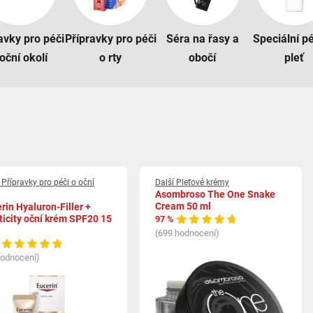
avky pro péči
Přípravky pro péči
Séra na řasy a
Speciální p
oční okolí
o rty
obočí
pleť
 Přípravky pro péči o oční
Další Pleťové krémy
Asombroso The One Snake
Cream 50 ml
rin Hyaluron-Filler +
ticity oční krém SPF20 15
97 %
(699 hodnocení)
hodnocení)