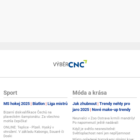
VÝBĚR
Sport
Móda a krása
MS hokej 2025
Biatlon
Liga mistrů
Jak zhubnout
Trendy nehty pro
jaro 2025
Nové make-up trendy
Bizarní diskvalifikace Čechů na
plaveckém šampionátu: Za všechno
Neurvalci v Zoo Ostrava krmili mandrily!
mohla čepička!
Po napomenutí ještě nadávali
ONLINE: Teplice - Plzeň. Hyský v
Když je světlo nesnesitelné:
ohrožení. V základu Kabongo, Souaré či
Světloplachost není jen nepříjemnost
Doski
Místo opředené historkami plnými krve: