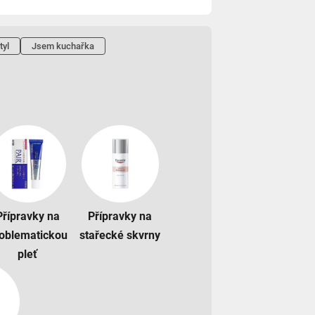
tyl
Jsem kuchařka
Přípravky na
Přípravky na
oblematickou
stařecké skvrny
pleť