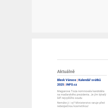
Aktuálně
Blesk Vánoce
Kalendář svátků
2025
INFO.cz
Magyarova Tisza nominovala kandidáta
na maďarského prezidenta. Je jím bývalý
šéf nejvyššího soudu
Nemáte ji i vy? Ministerstvo varuje před
nebezpečnou kosmetikou!