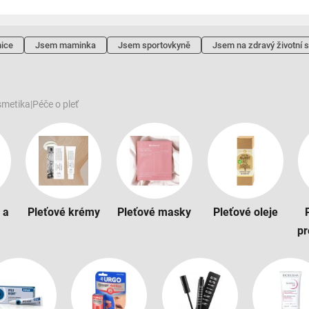
ice
Jsem maminka
Jsem sportovkyně
Jsem na zdravý životní s
smetika
|
Péče o pleť
 a
Pleťové krémy
Pleťové masky
Pleťové oleje
pr